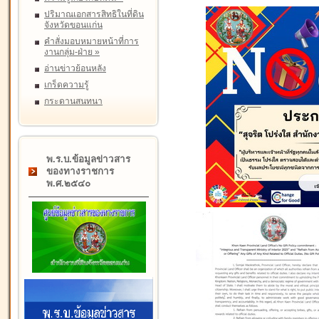
ปริมาณเอกสารสิทธิในที่ดิน
จังหวัดขอนแก่น
คำสั่งมอบหมายหน้าที่การ
งานกลุ่ม-ฝ่าย
»
อ่านข่าวย้อนหลัง
เกร็ดความรู้
กระดานสนทนา
พ.ร.บ.ข้อมูลข่าวสาร
ของทางราชการ
พ.ศ.๒๕๔๐