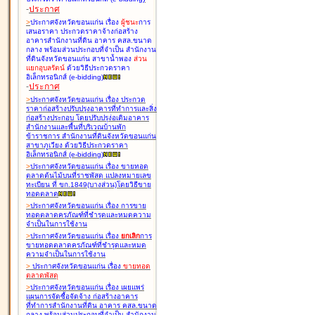
-
ประกาศ
>
ประกาศจังหวัดขอนแก่น เรื่อง
ผู้ชนะ
การ
เสนอราคา ประกวดราคาจ้างก่อสร้าง
อาคารสำนักงานที่ดิน อาคาร คสล.ขนาด
กลาง พร้อมส่วนประกอบที่จำเป็น สำนักงาน
ที่ดินจังหวัดขอนแก่น สาขาน้ำพอง
ส่วน
แยกอุบลรัตน์
ด้วยวิธีประกวดราคา
อิเล็กทรอนิกส์ (e-bidding
)
-
ประกาศ
>
ประกาศจังหวัดขอนแก่น เรื่อง
ประกวด
ราคาก่อสร้างปรับปรุงอาคารที่ทำการและสิ่ง
ก่อสร้างประกอบ โดยปรับปรุง่อเติมอาคาร
สำนักงานและพื้นที่บริเวณบ้านพัก
ข้าราชการ สำนักงานที่ดินจังหวัดขอนแก่น
สาขาภูเวียง ด้วยวิธีประกวดราคา
อิเล็กทรอนิกส์ (e-bidding
)
>
ประกาศจังหวัดขอนแก่น เรื่อง
ขายทอด
ตลาดต้นไม้บนที่ราชพัสดุ แปลงหมายเลข
ทะเบียน ที่ ขก.1849(บางส่วน)โดยวิธีขาย
ทอดตลาด
>
ประกาศจังหวัดขอนแก่น เรื่อง
การขาย
ทอดตลาดครุภัณฑ์ที่ชำรุดและหมดความ
จำเป็นในการใช้งาน
>
ประกาศจังหวัดขอนแก่น เรื่อง
ยกเลิก
การ
ขายทอดตลาดครุภัณฑ์ที่ชำรุดและหมด
ความจำเป็นในการใช้งาน
>
ประกาศจังหวัดขอนแก่น เรื่อง
ขายทอด
ตลาด
พัสดุ
>
ประกาศจังหวัดขอนแก่น เรื่อง
เผยแพร่
แผนการจัดซื้อจัดจ้าง ก่อสร้างอาคาร
ที่ทำการสำนักงานที่ดิน อาคาร คสล.ขนาด
กลาง พร้อมส่วนประกอบที่จำเป็น สำนักงาน