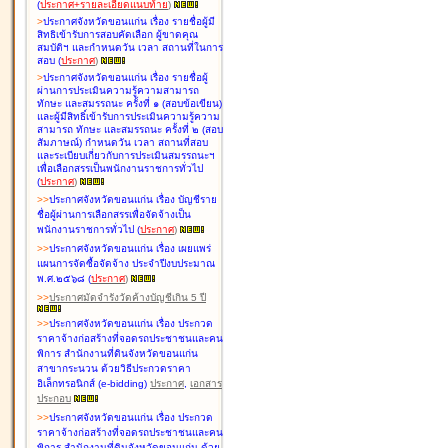
(
ประกาศ+รายละเอียดแนบท้าย
)
>
ประกาศจังหวัดขอนแก่น เรื่อง
รายชื่อผู้มี
สิทธิเข้ารับการสอบคัดเลือก ผู้ขาดคุณ
สมบัติฯ และกำหนดวัน เวลา สถานที่ในการ
สอบ
(
ประกาศ
)
>
ประกาศจังหวัดขอนแก่น เรื่อง
รายชื่อผู้
ผ่านการประเมินความรู้ความสามารถ
ทักษะ และสมรรถนะ ครั้งที่ ๑ (สอบข้อเขียน)
และผู้มีสิทธิ์เข้ารับการประเมินความรู้ความ
สามารถ ทักษะ และสมรรถนะ ครั้งที่ ๒ (สอบ
สัมภาษณ์) กำหนดวัน เวลา สถานที่สอบ
และระเบียบเกี่ยวกับการประเมินสมรรถนะฯ
เพื่อเลือกสรรเป็นพนักงานราชการทั่วไป
(
ประกาศ
)
>
>
ประกาศจังหวัดขอนแก่น เรื่อง
บัญชี
ราย
ชื่อผู้ผ่านการเลือกสรรเพื่อจัดจ้างเป็น
พนักงานราชการทั่วไป
(
ประกาศ
)
>
>
ประกาศจังหวัดขอนแก่น เรื่อง
เผยแพร่
แผนการจัดซื้อจัดจ้าง ประจำปีงบประมาณ
พ.ศ.๒๕๖๘
(
ประกาศ
)
>
>
ประกาศมัดจำรังวัดค้างบัญชีเกิน 5 ปี
>
>
ประกาศจังหวัดขอนแก่น เรื่อง ประกวด
ราคาจ้างก่อสร้างที่จอดรถประชาชนและคน
พิการ สำนักงานที่ดินจังหวัดขอนแก่น
สาขากระนวน ด้วยวิธีประกวดราคา
อิเล็กทรอนิกส์ (e-bidding)
ประกาศ
,
เอกสาร
ประกอบ
>
>
ประกาศจังหวัดขอนแก่น เรื่อง ประกวด
ราคาจ้างก่อสร้างที่จอดรถประชาชนและคน
พิการ สำนักงานที่ดินจังหวัดขอนแก่น ด้วย