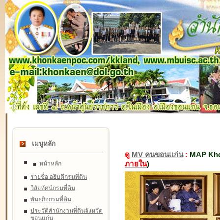
เมนูหลัก
ดู
MV คนขอนแก่น
:
MAP Kho
ภายใน
)
หน้าหลัก
รายชื่อ อธิบดีกรมที่ดิน
วิสัยทัศน์กรมที่ดิน
พันธกิจกรมที่ดิน
ประวัติสำนักงานที่ดินจังหวัด
ขอนแก่น