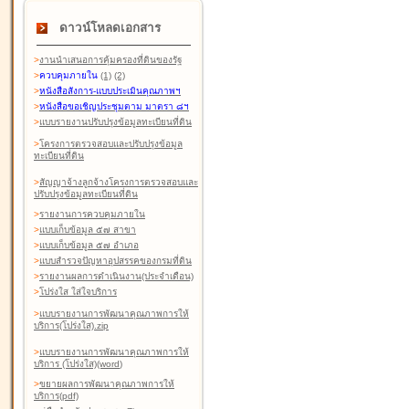
ดาวน์โหลดเอกสาร
>
งานนำเสนอการคุ้มครองที่ดินของรัฐ
>
ควบคุมภายใน
(1)
(2)
>
หนังสือสังการ-แบบประเมินคุณภาพฯ
>
หนังสือขอเชิญประชุมตาม มาตรา ๘ฯ
>
แบบรายงานปรับปรุงข้อมูลทะเบียนที่ดิน
>
โครงการตรวจสอบและปรับปรุงข้อมูล
ทะเบียนที่ดิน
>
สัญญาจ้างลูกจ้างโครงการตรวจสอบและ
ปรับปรุงข้อมูลทะเบียนที่ดิน
>
รายงานการควบคุมภายใน
>
แบบเก็บข้อมูล ๕๗ สาขา
>
แบบเก็บข้อมูล ๕๗ อำเภอ
>
แบบสำรวจปัญหาอุปสรรคของกรมที่ดิน
>
รายงานผลการดำเนินงาน(ประจำเดือน)
>
โปร่งใส ใส่ใจบริการ
>
แบบรายงานการพัฒนาคุณภาพการให้
บริการ(โปร่งใส).zip
>
แบบรายงานการพัฒนาคุณภาพการให้
บริการ (โปร่งใส)(word
)
>
ขยายผลการพัฒนาคุณภาพการให้
บริการ(pdf)