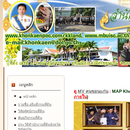
เมนูหลัก
ดู
MV คนขอนแก่น
:
MAP Kho
ภายใน
)
หน้าหลัก
รายชื่อ อธิบดีกรมที่ดิน
วิสัยทัศน์กรมที่ดิน
พันธกิจกรมที่ดิน
ประวัติสำนักงานที่ดินจังหวัด
ขอนแก่น