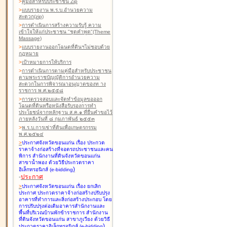
>
คู่มือสำหรับประชาชน Zip
>
แบบรายงาน พ.ร.บ.อำนวยความ
สะดวก(zip)
>
การดำเนินการสร้างความรับรู้ ความ
เข้าใจให้แก่ประชาชน "ชุดคำพูด"(Theme
Massage)
>
แบบรายงานออกโฉนดที่ดินฯไม่ชอบด้วย
กฎหมาย
>
เป้าหมายการให้บริการ
>
การดำเนินการตามคู่มือสำหรับประชาชน
ตามพระราชบัญญัติการอำนวยความ
สะดวกในการพิจารณาอนุญาตของท าง
ราชการ พ.ศ.๒๕๕๘
>
การตรวจสอบและจัดทำข้อมูลขอออก
โฉนดที่ดินหรือหนังสือรับรองการทำ
ประโยชน์จากหลักฐาน ส.ค.๑ ที่ยื่นคำขอไว้
ภายหลังวันที่ ๘ กุมภาพันธ์ ๒๕๕๓
>
พ.ร.บ.การเช่าที่ดินเพื่อเกษตรกรรม
พ.ศ.๒๕๒๔
>
ประกาศจังหวัดขอนแก่น เรื่อง ประกวด
ราคาจ้างก่อสร้างที่จอดรถประชาชนและคน
พิการ สำนักงานที่ดินจังหวัดขอนแก่น
สาขาน้ำพอง
ด้วยวิธีประกวดราคา
)
อิเล็กทรอนิกส์ (e-bidding
-
ประกาศ
>
ประกาศจังหวัดขอนแก่น เรื่อง ยกเลิก
ประกาศ ประกวดราคาจ้างก่อสร้างปรับปรุง
อาคารที่ทำการและสิ่งก่อสร้างประกอบ โดย
การปรับปรุงต่อเติมอาคารสำนักงานและ
พื้นที่บริเวณบ้านพักข้าราชการ สำนักงาน
ที่ดินจังหวัดขอนแก่น สาขาภูเวียง
ด้วยวิธี
)
ประกวดราคาอิเล็กทรอนิกส์ (e-bidding