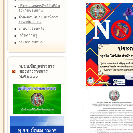
ปริมาณเอกสารสิทธิในที่ดิน
จังหวัดขอนแก่น
คำสั่งมอบหมายหน้าที่การ
งานกลุ่ม-ฝ่าย
»
อ่านข่าวย้อนหลัง
เกร็ดความรู้
กระดานสนทนา
พ.ร.บ.ข้อมูลข่าวสาร
ของทางราชการ
พ.ศ.๒๕๔๐