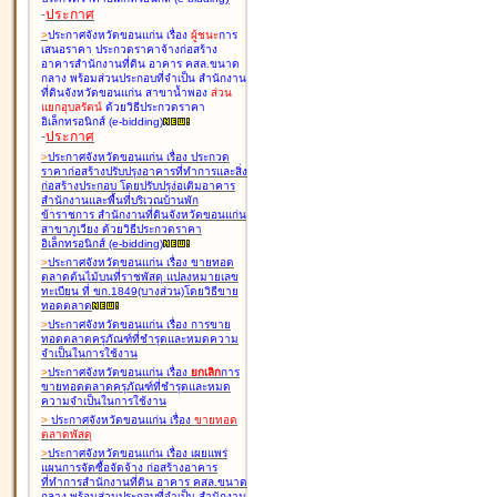
-
ประกาศ
>
ประกาศจังหวัดขอนแก่น เรื่อง
ผู้ชนะ
การ
เสนอราคา ประกวดราคาจ้างก่อสร้าง
อาคารสำนักงานที่ดิน อาคาร คสล.ขนาด
กลาง พร้อมส่วนประกอบที่จำเป็น สำนักงาน
ที่ดินจังหวัดขอนแก่น สาขาน้ำพอง
ส่วน
แยกอุบลรัตน์
ด้วยวิธีประกวดราคา
อิเล็กทรอนิกส์ (e-bidding
)
-
ประกาศ
>
ประกาศจังหวัดขอนแก่น เรื่อง
ประกวด
ราคาก่อสร้างปรับปรุงอาคารที่ทำการและสิ่ง
ก่อสร้างประกอบ โดยปรับปรุง่อเติมอาคาร
สำนักงานและพื้นที่บริเวณบ้านพัก
ข้าราชการ สำนักงานที่ดินจังหวัดขอนแก่น
สาขาภูเวียง ด้วยวิธีประกวดราคา
อิเล็กทรอนิกส์ (e-bidding
)
>
ประกาศจังหวัดขอนแก่น เรื่อง
ขายทอด
ตลาดต้นไม้บนที่ราชพัสดุ แปลงหมายเลข
ทะเบียน ที่ ขก.1849(บางส่วน)โดยวิธีขาย
ทอดตลาด
>
ประกาศจังหวัดขอนแก่น เรื่อง
การขาย
ทอดตลาดครุภัณฑ์ที่ชำรุดและหมดความ
จำเป็นในการใช้งาน
>
ประกาศจังหวัดขอนแก่น เรื่อง
ยกเลิก
การ
ขายทอดตลาดครุภัณฑ์ที่ชำรุดและหมด
ความจำเป็นในการใช้งาน
>
ประกาศจังหวัดขอนแก่น เรื่อง
ขายทอด
ตลาด
พัสดุ
>
ประกาศจังหวัดขอนแก่น เรื่อง
เผยแพร่
แผนการจัดซื้อจัดจ้าง ก่อสร้างอาคาร
ที่ทำการสำนักงานที่ดิน อาคาร คสล.ขนาด
กลาง พร้อมส่วนประกอบที่จำเป็น สำนักงาน