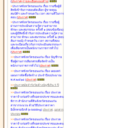
(
ประกาศ+รายละเอียดแนบท้าย
)
>
ประกาศจังหวัดขอนแก่น เรื่อง
รายชื่อผู้มี
สิทธิเข้ารับการสอบคัดเลือก ผู้ขาดคุณ
สมบัติฯ และกำหนดวัน เวลา สถานที่ในการ
สอบ
(
ประกาศ
)
>
ประกาศจังหวัดขอนแก่น เรื่อง
รายชื่อผู้
ผ่านการประเมินความรู้ความสามารถ
ทักษะ และสมรรถนะ ครั้งที่ ๑ (สอบข้อเขียน)
และผู้มีสิทธิ์เข้ารับการประเมินความรู้ความ
สามารถ ทักษะ และสมรรถนะ ครั้งที่ ๒ (สอบ
สัมภาษณ์) กำหนดวัน เวลา สถานที่สอบ
และระเบียบเกี่ยวกับการประเมินสมรรถนะฯ
เพื่อเลือกสรรเป็นพนักงานราชการทั่วไป
(
ประกาศ
)
>
>
ประกาศจังหวัดขอนแก่น เรื่อง
บัญชี
ราย
ชื่อผู้ผ่านการเลือกสรรเพื่อจัดจ้างเป็น
พนักงานราชการทั่วไป
(
ประกาศ
)
>
>
ประกาศจังหวัดขอนแก่น เรื่อง
เผยแพร่
แผนการจัดซื้อจัดจ้าง ประจำปีงบประมาณ
พ.ศ.๒๕๖๘
(
ประกาศ
)
>
>
ประกาศมัดจำรังวัดค้างบัญชีเกิน 5 ปี
>
>
ประกาศจังหวัดขอนแก่น เรื่อง ประกวด
ราคาจ้างก่อสร้างที่จอดรถประชาชนและคน
พิการ สำนักงานที่ดินจังหวัดขอนแก่น
สาขากระนวน ด้วยวิธีประกวดราคา
อิเล็กทรอนิกส์ (e-bidding)
ประกาศ
,
เอกสาร
ประกอบ
>
>
ประกาศจังหวัดขอนแก่น เรื่อง ประกวด
ราคาจ้างก่อสร้างที่จอดรถประชาชนและคน
พิการ สำนักงานที่ดินจังหวัดขอนแก่น ด้วย