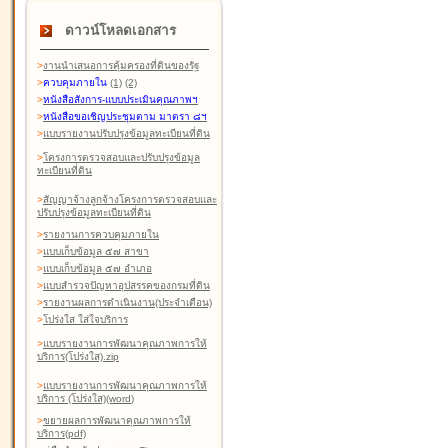
ดาวน์โหลดเอกสาร
>
งานนำเสนอการคุ้มครองที่ดินของรัฐ
>
ควบคุมภายใน
(1)
(2)
>
หนังสือสังการ-แบบประเมินคุณภาพฯ
>
หนังสือขอเชิญประชุมตาม มาตรา ๘ฯ
>
แบบรายงานปรับปรุงข้อมูลทะเบียนที่ดิน
>
โครงการตรวจสอบและปรับปรุงข้อมูล
ทะเบียนที่ดิน
>
สัญญาจ้างลูกจ้างโครงการตรวจสอบและ
ปรับปรุงข้อมูลทะเบียนที่ดิน
>
รายงานการควบคุมภายใน
>
แบบเก็บข้อมูล ๕๗ สาขา
>
แบบเก็บข้อมูล ๕๗ อำเภอ
>
แบบสำรวจปัญหาอุปสรรคของกรมที่ดิน
>
รายงานผลการดำเนินงาน(ประจำเดือน)
>
โปร่งใส ใส่ใจบริการ
>
แบบรายงานการพัฒนาคุณภาพการให้
บริการ(โปร่งใส).zip
>
แบบรายงานการพัฒนาคุณภาพการให้
บริการ (โปร่งใส)(word
)
>
ขยายผลการพัฒนาคุณภาพการให้
บริการ(pdf)