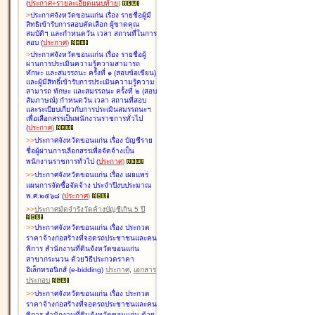
(
ประกาศ+รายละเอียดแนบท้าย
)
>
ประกาศจังหวัดขอนแก่น เรื่อง
รายชื่อผู้มี
สิทธิเข้ารับการสอบคัดเลือก ผู้ขาดคุณ
สมบัติฯ และกำหนดวัน เวลา สถานที่ในการ
สอบ
(
ประกาศ
)
>
ประกาศจังหวัดขอนแก่น เรื่อง
รายชื่อผู้
ผ่านการประเมินความรู้ความสามารถ
ทักษะ และสมรรถนะ ครั้งที่ ๑ (สอบข้อเขียน)
และผู้มีสิทธิ์เข้ารับการประเมินความรู้ความ
สามารถ ทักษะ และสมรรถนะ ครั้งที่ ๒ (สอบ
สัมภาษณ์) กำหนดวัน เวลา สถานที่สอบ
และระเบียบเกี่ยวกับการประเมินสมรรถนะฯ
เพื่อเลือกสรรเป็นพนักงานราชการทั่วไป
(
ประกาศ
)
>
>
ประกาศจังหวัดขอนแก่น เรื่อง
บัญชี
ราย
ชื่อผู้ผ่านการเลือกสรรเพื่อจัดจ้างเป็น
พนักงานราชการทั่วไป
(
ประกาศ
)
>
>
ประกาศจังหวัดขอนแก่น เรื่อง
เผยแพร่
แผนการจัดซื้อจัดจ้าง ประจำปีงบประมาณ
พ.ศ.๒๕๖๘
(
ประกาศ
)
>
>
ประกาศมัดจำรังวัดค้างบัญชีเกิน 5 ปี
>
>
ประกาศจังหวัดขอนแก่น เรื่อง ประกวด
ราคาจ้างก่อสร้างที่จอดรถประชาชนและคน
พิการ สำนักงานที่ดินจังหวัดขอนแก่น
สาขากระนวน ด้วยวิธีประกวดราคา
อิเล็กทรอนิกส์ (e-bidding)
ประกาศ
,
เอกสาร
ประกอบ
>
>
ประกาศจังหวัดขอนแก่น เรื่อง ประกวด
ราคาจ้างก่อสร้างที่จอดรถประชาชนและคน
พิการ สำนักงานที่ดินจังหวัดขอนแก่น ด้วย