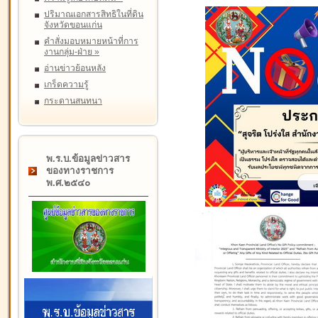
ปริมาณเอกสารสิทธิในที่ดิน
จังหวัดขอนแก่น
คำสั่งมอบหมายหน้าที่การ
งานกลุ่ม-ฝ่าย
»
อ่านข่าวย้อนหลัง
เกร็ดความรู้
กระดานสนทนา
พ.ร.บ.ข้อมูลข่าวสาร
ของทางราชการ
พ.ศ.๒๕๔๐