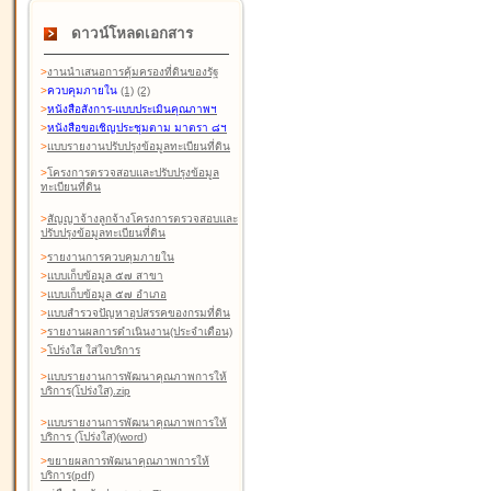
ดาวน์โหลดเอกสาร
>
งานนำเสนอการคุ้มครองที่ดินของรัฐ
>
ควบคุมภายใน
(1)
(2)
>
หนังสือสังการ-แบบประเมินคุณภาพฯ
>
หนังสือขอเชิญประชุมตาม มาตรา ๘ฯ
>
แบบรายงานปรับปรุงข้อมูลทะเบียนที่ดิน
>
โครงการตรวจสอบและปรับปรุงข้อมูล
ทะเบียนที่ดิน
>
สัญญาจ้างลูกจ้างโครงการตรวจสอบและ
ปรับปรุงข้อมูลทะเบียนที่ดิน
>
รายงานการควบคุมภายใน
>
แบบเก็บข้อมูล ๕๗ สาขา
>
แบบเก็บข้อมูล ๕๗ อำเภอ
>
แบบสำรวจปัญหาอุปสรรคของกรมที่ดิน
>
รายงานผลการดำเนินงาน(ประจำเดือน)
>
โปร่งใส ใส่ใจบริการ
>
แบบรายงานการพัฒนาคุณภาพการให้
บริการ(โปร่งใส).zip
>
แบบรายงานการพัฒนาคุณภาพการให้
บริการ (โปร่งใส)(word
)
>
ขยายผลการพัฒนาคุณภาพการให้
บริการ(pdf)