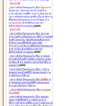
-
ประกาศ
>
ประกาศจังหวัดขอนแก่น เรื่อง
ผู้ชนะ
การ
เสนอราคา ประกวดราคาจ้างก่อสร้าง
อาคารสำนักงานที่ดิน อาคาร คสล.ขนาด
กลาง พร้อมส่วนประกอบที่จำเป็น สำนักงาน
ที่ดินจังหวัดขอนแก่น สาขาน้ำพอง
ส่วน
แยกอุบลรัตน์
ด้วยวิธีประกวดราคา
อิเล็กทรอนิกส์ (e-bidding
)
-
ประกาศ
>
ประกาศจังหวัดขอนแก่น เรื่อง
ประกวด
ราคาก่อสร้างปรับปรุงอาคารที่ทำการและสิ่ง
ก่อสร้างประกอบ โดยปรับปรุง่อเติมอาคาร
สำนักงานและพื้นที่บริเวณบ้านพัก
ข้าราชการ สำนักงานที่ดินจังหวัดขอนแก่น
สาขาภูเวียง ด้วยวิธีประกวดราคา
อิเล็กทรอนิกส์ (e-bidding
)
>
ประกาศจังหวัดขอนแก่น เรื่อง
ขายทอด
ตลาดต้นไม้บนที่ราชพัสดุ แปลงหมายเลข
ทะเบียน ที่ ขก.1849(บางส่วน)โดยวิธีขาย
ทอดตลาด
>
ประกาศจังหวัดขอนแก่น เรื่อง
การขาย
ทอดตลาดครุภัณฑ์ที่ชำรุดและหมดความ
จำเป็นในการใช้งาน
>
ประกาศจังหวัดขอนแก่น เรื่อง
ยกเลิก
การ
ขายทอดตลาดครุภัณฑ์ที่ชำรุดและหมด
ความจำเป็นในการใช้งาน
>
ประกาศจังหวัดขอนแก่น เรื่อง
ขายทอด
ตลาด
พัสดุ
>
ประกาศจังหวัดขอนแก่น เรื่อง
เผยแพร่
แผนการจัดซื้อจัดจ้าง ก่อสร้างอาคาร
ที่ทำการสำนักงานที่ดิน อาคาร คสล.ขนาด
กลาง พร้อมส่วนประกอบที่จำเป็น สำนักงาน