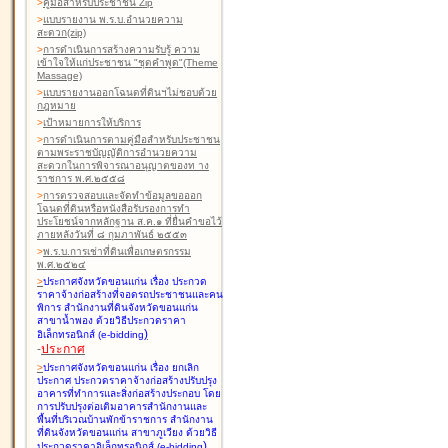
>
คู่มือสำหรับประชาชน Zip
>
แบบรายงาน พ.ร.บ.อำนวยความ
สะดวก(zip)
>
การดำเนินการสร้างความรับรู้ ความ
เข้าใจให้แก่ประชาชน "ชุดคำพูด"(Theme
Massage)
>
แบบรายงานออกโฉนดที่ดินฯไม่ชอบด้วย
กฎหมาย
>
เป้าหมายการให้บริการ
>
การดำเนินการตามคู่มือสำหรับประชาชน
ตามพระราชบัญญัติการอำนวยความ
สะดวกในการพิจารณาอนุญาตของท าง
ราชการ พ.ศ.๒๕๕๘
>
การตรวจสอบและจัดทำข้อมูลขอออก
โฉนดที่ดินหรือหนังสือรับรองการทำ
ประโยชน์จากหลักฐาน ส.ค.๑ ที่ยื่นคำขอไว้
ภายหลังวันที่ ๘ กุมภาพันธ์ ๒๕๕๓
>
พ.ร.บ.การเช่าที่ดินเพื่อเกษตรกรรม
พ.ศ.๒๕๒๔
>
ประกาศจังหวัดขอนแก่น เรื่อง ประกวด
ราคาจ้างก่อสร้างที่จอดรถประชาชนและคน
พิการ สำนักงานที่ดินจังหวัดขอนแก่น
สาขาน้ำพอง
ด้วยวิธีประกวดราคา
)
อิเล็กทรอนิกส์ (e-bidding
-
ประกาศ
>
ประกาศจังหวัดขอนแก่น เรื่อง ยกเลิก
ประกาศ ประกวดราคาจ้างก่อสร้างปรับปรุง
อาคารที่ทำการและสิ่งก่อสร้างประกอบ โดย
การปรับปรุงต่อเติมอาคารสำนักงานและ
พื้นที่บริเวณบ้านพักข้าราชการ สำนักงาน
ที่ดินจังหวัดขอนแก่น สาขาภูเวียง
ด้วยวิธี
)
ประกวดราคาอิเล็กทรอนิกส์ (e-bidding