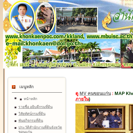
เมนูหลัก
ดู
MV คนขอนแก่น
:
MAP Kho
ภายใน
)
หน้าหลัก
รายชื่อ อธิบดีกรมที่ดิน
วิสัยทัศน์กรมที่ดิน
พันธกิจกรมที่ดิน
ประวัติสำนักงานที่ดินจังหวัด
ขอนแก่น