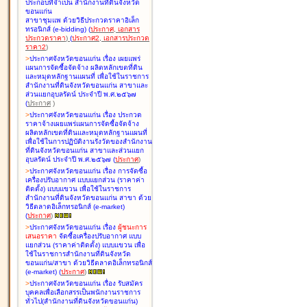
ประกอบที่จำเป็น สำนักงานที่ดินจังหวัด
ขอนแก่น
สาขาชุมแพ ด้วยวิธีประกวดราคาอิเล็ก
ทรอนิกส์ (e-bidding
)
(
ประกาศ
,
เอกสาร
ประกวดราคา
)
(
ประกาศ2
,
เอกสารประกวด
ราคา2
)
>
ประกาศจังหวัดขอนแก่น เรื่อง
เผยแพร่
แผนการจัดซื้อจัดจ้าง ผลิตหลักเขตที่ดิน
และหมุดหลักฐานแผนที่ เพื่อใช้ในราชการ
สำนักงานที่ดินจังหวัดขอนแก่น สาขาและ
ส่วนแยกอุบลรัตน์ ประจำปี พ.ศ.๒๕๖๗
(
ประกาศ
)
>
ประกาศจังหวัดขอนแก่น เรื่อง
ประกวด
ราคาจ้างเผยแพร่แผนการจัดซื้อจัดจ้าง
ผลิตหลักเขตที่ดินและหมุดหลักฐานแผนที่
เพื่อใช้ในการปฏิบัติงานรังวัดของสำนักงาน
ที่ดินจังหวัดขอนแก่น สาขาและส่วนแยก
อุบลรัตน์ ประจำปี พ.ศ.๒๕๖๗
(
ประกาศ
)
>
ประกาศจังหวัดขอนแก่น เรื่อง
การจัดซื้อ
เครื่องปรับอากาศ แบบแยกส่วน (ราคาค่า
ติดตั้ง) แบบแขวน เพื่อใช้ในราชการ
สำนักงานที่ดินจังหวัดขอนแก่น สาขา ด้วย
วิธีตลาดอิเล็กทรอนิกส์ (e-market)
(
ประกาศ
)
>
ประกาศจังหวัดขอนแก่น เรื่อง
ผู้ชนะการ
เสนอราคา
จัดซื้อเครื่องปรับอากาศ แบบ
แยกส่วน (ราคาค่าติดตั้ง) แบบแขวน เพื่อ
ใช้ในราชการสำนักงานที่ดินจังหวัด
ขอนแก่น/สาขา ด้วยวิธีตลาดอิเล็กทรอนิกส์
(e-market)
(
ประกาศ
)
>
ประกาศจังหวัดขอนแก่น เรื่อง
รับสมัคร
บุคคลเพื่อเลือกสรรเป็นพนักงานราชการ
ทั่วไป(สำนักงานที่ดินจังหวัดขอนแก่น)