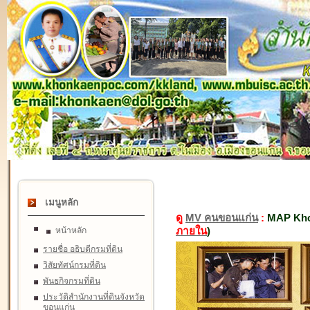
เมนูหลัก
ดู
MV คนขอนแก่น
:
MAP Kho
ภายใน
)
หน้าหลัก
รายชื่อ อธิบดีกรมที่ดิน
วิสัยทัศน์กรมที่ดิน
พันธกิจกรมที่ดิน
ประวัติสำนักงานที่ดินจังหวัด
ขอนแก่น