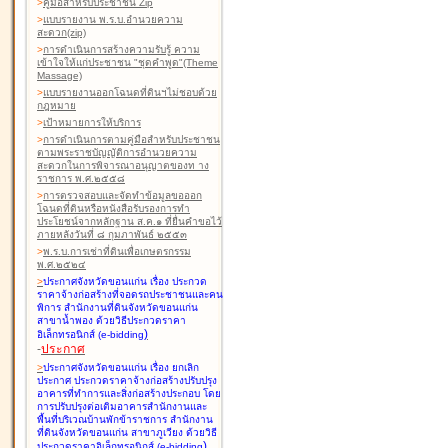
>
คู่มือสำหรับประชาชน Zip
>
แบบรายงาน พ.ร.บ.อำนวยความ
สะดวก(zip)
>
การดำเนินการสร้างความรับรู้ ความ
เข้าใจให้แก่ประชาชน "ชุดคำพูด"(Theme
Massage)
>
แบบรายงานออกโฉนดที่ดินฯไม่ชอบด้วย
กฎหมาย
>
เป้าหมายการให้บริการ
>
การดำเนินการตามคู่มือสำหรับประชาชน
ตามพระราชบัญญัติการอำนวยความ
สะดวกในการพิจารณาอนุญาตของท าง
ราชการ พ.ศ.๒๕๕๘
>
การตรวจสอบและจัดทำข้อมูลขอออก
โฉนดที่ดินหรือหนังสือรับรองการทำ
ประโยชน์จากหลักฐาน ส.ค.๑ ที่ยื่นคำขอไว้
ภายหลังวันที่ ๘ กุมภาพันธ์ ๒๕๕๓
>
พ.ร.บ.การเช่าที่ดินเพื่อเกษตรกรรม
พ.ศ.๒๕๒๔
>
ประกาศจังหวัดขอนแก่น เรื่อง ประกวด
ราคาจ้างก่อสร้างที่จอดรถประชาชนและคน
พิการ สำนักงานที่ดินจังหวัดขอนแก่น
สาขาน้ำพอง
ด้วยวิธีประกวดราคา
)
อิเล็กทรอนิกส์ (e-bidding
-
ประกาศ
>
ประกาศจังหวัดขอนแก่น เรื่อง ยกเลิก
ประกาศ ประกวดราคาจ้างก่อสร้างปรับปรุง
อาคารที่ทำการและสิ่งก่อสร้างประกอบ โดย
การปรับปรุงต่อเติมอาคารสำนักงานและ
พื้นที่บริเวณบ้านพักข้าราชการ สำนักงาน
ที่ดินจังหวัดขอนแก่น สาขาภูเวียง
ด้วยวิธี
)
ประกวดราคาอิเล็กทรอนิกส์ (e-bidding