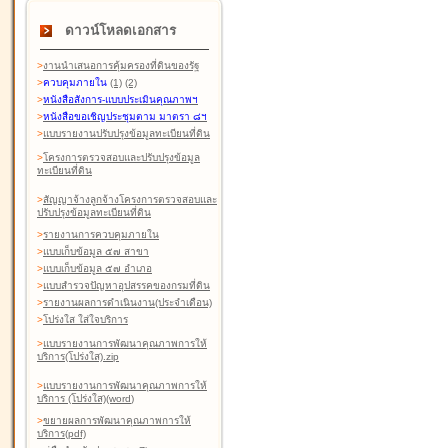
ดาวน์โหลดเอกสาร
>
งานนำเสนอการคุ้มครองที่ดินของรัฐ
>
ควบคุมภายใน
(1)
(2)
>
หนังสือสังการ-แบบประเมินคุณภาพฯ
>
หนังสือขอเชิญประชุมตาม มาตรา ๘ฯ
>
แบบรายงานปรับปรุงข้อมูลทะเบียนที่ดิน
>
โครงการตรวจสอบและปรับปรุงข้อมูล
ทะเบียนที่ดิน
>
สัญญาจ้างลูกจ้างโครงการตรวจสอบและ
ปรับปรุงข้อมูลทะเบียนที่ดิน
>
รายงานการควบคุมภายใน
>
แบบเก็บข้อมูล ๕๗ สาขา
>
แบบเก็บข้อมูล ๕๗ อำเภอ
>
แบบสำรวจปัญหาอุปสรรคของกรมที่ดิน
>
รายงานผลการดำเนินงาน(ประจำเดือน)
>
โปร่งใส ใส่ใจบริการ
>
แบบรายงานการพัฒนาคุณภาพการให้
บริการ(โปร่งใส).zip
>
แบบรายงานการพัฒนาคุณภาพการให้
บริการ (โปร่งใส)(word
)
>
ขยายผลการพัฒนาคุณภาพการให้
บริการ(pdf)