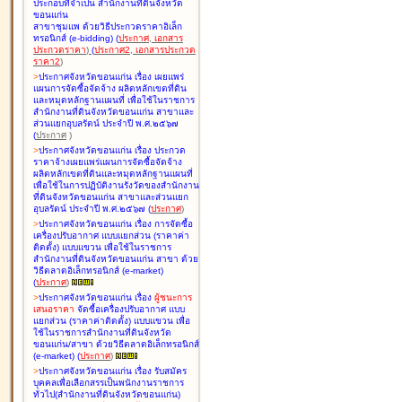
ประกอบที่จำเป็น สำนักงานที่ดินจังหวัด
ขอนแก่น
สาขาชุมแพ ด้วยวิธีประกวดราคาอิเล็ก
ทรอนิกส์ (e-bidding
)
(
ประกาศ
,
เอกสาร
ประกวดราคา
)
(
ประกาศ2
,
เอกสารประกวด
ราคา2
)
>
ประกาศจังหวัดขอนแก่น เรื่อง
เผยแพร่
แผนการจัดซื้อจัดจ้าง ผลิตหลักเขตที่ดิน
และหมุดหลักฐานแผนที่ เพื่อใช้ในราชการ
สำนักงานที่ดินจังหวัดขอนแก่น สาขาและ
ส่วนแยกอุบลรัตน์ ประจำปี พ.ศ.๒๕๖๗
(
ประกาศ
)
>
ประกาศจังหวัดขอนแก่น เรื่อง
ประกวด
ราคาจ้างเผยแพร่แผนการจัดซื้อจัดจ้าง
ผลิตหลักเขตที่ดินและหมุดหลักฐานแผนที่
เพื่อใช้ในการปฏิบัติงานรังวัดของสำนักงาน
ที่ดินจังหวัดขอนแก่น สาขาและส่วนแยก
อุบลรัตน์ ประจำปี พ.ศ.๒๕๖๗
(
ประกาศ
)
>
ประกาศจังหวัดขอนแก่น เรื่อง
การจัดซื้อ
เครื่องปรับอากาศ แบบแยกส่วน (ราคาค่า
ติดตั้ง) แบบแขวน เพื่อใช้ในราชการ
สำนักงานที่ดินจังหวัดขอนแก่น สาขา ด้วย
วิธีตลาดอิเล็กทรอนิกส์ (e-market)
(
ประกาศ
)
>
ประกาศจังหวัดขอนแก่น เรื่อง
ผู้ชนะการ
เสนอราคา
จัดซื้อเครื่องปรับอากาศ แบบ
แยกส่วน (ราคาค่าติดตั้ง) แบบแขวน เพื่อ
ใช้ในราชการสำนักงานที่ดินจังหวัด
ขอนแก่น/สาขา ด้วยวิธีตลาดอิเล็กทรอนิกส์
(e-market)
(
ประกาศ
)
>
ประกาศจังหวัดขอนแก่น เรื่อง
รับสมัคร
บุคคลเพื่อเลือกสรรเป็นพนักงานราชการ
ทั่วไป(สำนักงานที่ดินจังหวัดขอนแก่น)