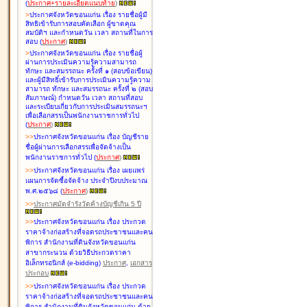
(
ประกาศ+รายละเอียดแนบท้าย
)
>
ประกาศจังหวัดขอนแก่น เรื่อง
รายชื่อผู้มี
สิทธิเข้ารับการสอบคัดเลือก ผู้ขาดคุณ
สมบัติฯ และกำหนดวัน เวลา สถานที่ในการ
สอบ
(
ประกาศ
)
>
ประกาศจังหวัดขอนแก่น เรื่อง
รายชื่อผู้
ผ่านการประเมินความรู้ความสามารถ
ทักษะ และสมรรถนะ ครั้งที่ ๑ (สอบข้อเขียน)
และผู้มีสิทธิ์เข้ารับการประเมินความรู้ความ
สามารถ ทักษะ และสมรรถนะ ครั้งที่ ๒ (สอบ
สัมภาษณ์) กำหนดวัน เวลา สถานที่สอบ
และระเบียบเกี่ยวกับการประเมินสมรรถนะฯ
เพื่อเลือกสรรเป็นพนักงานราชการทั่วไป
(
ประกาศ
)
>
>
ประกาศจังหวัดขอนแก่น เรื่อง
บัญชี
ราย
ชื่อผู้ผ่านการเลือกสรรเพื่อจัดจ้างเป็น
พนักงานราชการทั่วไป
(
ประกาศ
)
>
>
ประกาศจังหวัดขอนแก่น เรื่อง
เผยแพร่
แผนการจัดซื้อจัดจ้าง ประจำปีงบประมาณ
พ.ศ.๒๕๖๘
(
ประกาศ
)
>
>
ประกาศมัดจำรังวัดค้างบัญชีเกิน 5 ปี
>
>
ประกาศจังหวัดขอนแก่น เรื่อง ประกวด
ราคาจ้างก่อสร้างที่จอดรถประชาชนและคน
พิการ สำนักงานที่ดินจังหวัดขอนแก่น
สาขากระนวน ด้วยวิธีประกวดราคา
อิเล็กทรอนิกส์ (e-bidding)
ประกาศ
,
เอกสาร
ประกอบ
>
>
ประกาศจังหวัดขอนแก่น เรื่อง ประกวด
ราคาจ้างก่อสร้างที่จอดรถประชาชนและคน
พิการ สำนักงานที่ดินจังหวัดขอนแก่น ด้วย