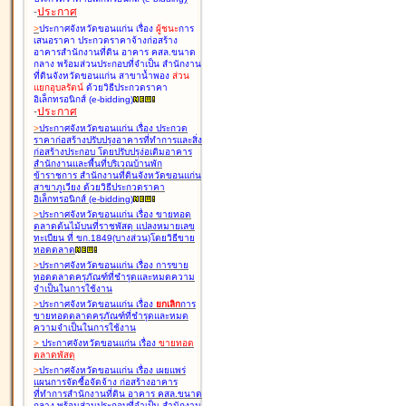
-
ประกาศ
>
ประกาศจังหวัดขอนแก่น เรื่อง
ผู้ชนะ
การ
เสนอราคา ประกวดราคาจ้างก่อสร้าง
อาคารสำนักงานที่ดิน อาคาร คสล.ขนาด
กลาง พร้อมส่วนประกอบที่จำเป็น สำนักงาน
ที่ดินจังหวัดขอนแก่น สาขาน้ำพอง
ส่วน
แยกอุบลรัตน์
ด้วยวิธีประกวดราคา
อิเล็กทรอนิกส์ (e-bidding
)
-
ประกาศ
>
ประกาศจังหวัดขอนแก่น เรื่อง
ประกวด
ราคาก่อสร้างปรับปรุงอาคารที่ทำการและสิ่ง
ก่อสร้างประกอบ โดยปรับปรุง่อเติมอาคาร
สำนักงานและพื้นที่บริเวณบ้านพัก
ข้าราชการ สำนักงานที่ดินจังหวัดขอนแก่น
สาขาภูเวียง ด้วยวิธีประกวดราคา
อิเล็กทรอนิกส์ (e-bidding
)
>
ประกาศจังหวัดขอนแก่น เรื่อง
ขายทอด
ตลาดต้นไม้บนที่ราชพัสดุ แปลงหมายเลข
ทะเบียน ที่ ขก.1849(บางส่วน)โดยวิธีขาย
ทอดตลาด
>
ประกาศจังหวัดขอนแก่น เรื่อง
การขาย
ทอดตลาดครุภัณฑ์ที่ชำรุดและหมดความ
จำเป็นในการใช้งาน
>
ประกาศจังหวัดขอนแก่น เรื่อง
ยกเลิก
การ
ขายทอดตลาดครุภัณฑ์ที่ชำรุดและหมด
ความจำเป็นในการใช้งาน
>
ประกาศจังหวัดขอนแก่น เรื่อง
ขายทอด
ตลาด
พัสดุ
>
ประกาศจังหวัดขอนแก่น เรื่อง
เผยแพร่
แผนการจัดซื้อจัดจ้าง ก่อสร้างอาคาร
ที่ทำการสำนักงานที่ดิน อาคาร คสล.ขนาด
กลาง พร้อมส่วนประกอบที่จำเป็น สำนักงาน