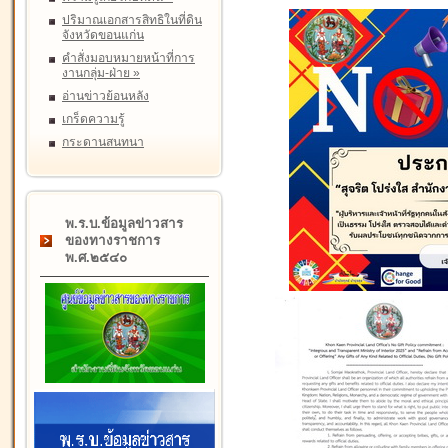
ปริมาณเอกสารสิทธิในที่ดิน
จังหวัดขอนแก่น
คำสั่งมอบหมายหน้าที่การ
งานกลุ่ม-ฝ่าย
»
อ่านข่าวย้อนหลัง
เกร็ดความรู้
กระดานสนทนา
พ.ร.บ.ข้อมูลข่าวสาร
ของทางราชการ
พ.ศ.๒๕๔๐