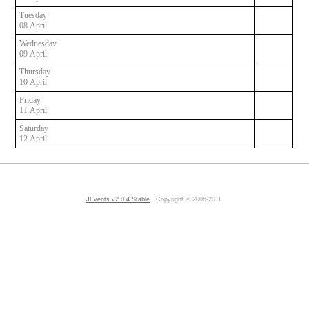
Tuesday
08 April
Wednesday
09 April
Thursday
10 April
Friday
11 April
Saturday
12 April
JEvents v2.0.4 Stable
Copyright © 2006-2011