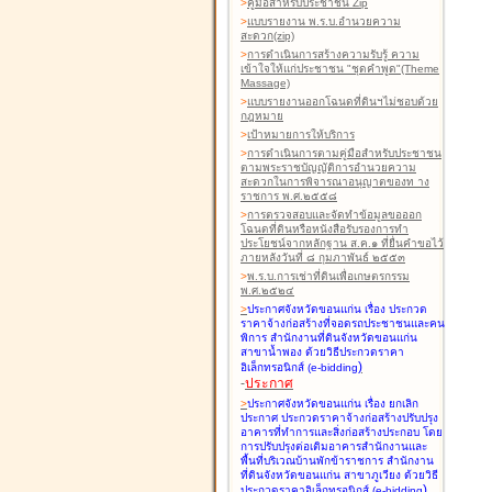
>
คู่มือสำหรับประชาชน Zip
>
แบบรายงาน พ.ร.บ.อำนวยความ
สะดวก(zip)
>
การดำเนินการสร้างความรับรู้ ความ
เข้าใจให้แก่ประชาชน "ชุดคำพูด"(Theme
Massage)
>
แบบรายงานออกโฉนดที่ดินฯไม่ชอบด้วย
กฎหมาย
>
เป้าหมายการให้บริการ
>
การดำเนินการตามคู่มือสำหรับประชาชน
ตามพระราชบัญญัติการอำนวยความ
สะดวกในการพิจารณาอนุญาตของท าง
ราชการ พ.ศ.๒๕๕๘
>
การตรวจสอบและจัดทำข้อมูลขอออก
โฉนดที่ดินหรือหนังสือรับรองการทำ
ประโยชน์จากหลักฐาน ส.ค.๑ ที่ยื่นคำขอไว้
ภายหลังวันที่ ๘ กุมภาพันธ์ ๒๕๕๓
>
พ.ร.บ.การเช่าที่ดินเพื่อเกษตรกรรม
พ.ศ.๒๕๒๔
>
ประกาศจังหวัดขอนแก่น เรื่อง ประกวด
ราคาจ้างก่อสร้างที่จอดรถประชาชนและคน
พิการ สำนักงานที่ดินจังหวัดขอนแก่น
สาขาน้ำพอง
ด้วยวิธีประกวดราคา
)
อิเล็กทรอนิกส์ (e-bidding
-
ประกาศ
>
ประกาศจังหวัดขอนแก่น เรื่อง ยกเลิก
ประกาศ ประกวดราคาจ้างก่อสร้างปรับปรุง
อาคารที่ทำการและสิ่งก่อสร้างประกอบ โดย
การปรับปรุงต่อเติมอาคารสำนักงานและ
พื้นที่บริเวณบ้านพักข้าราชการ สำนักงาน
ที่ดินจังหวัดขอนแก่น สาขาภูเวียง
ด้วยวิธี
)
ประกวดราคาอิเล็กทรอนิกส์ (e-bidding