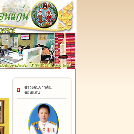
๑๗ กุมภาพันธ์ "วันคล้ายวันสถาปนากรมที่ดิน" ครบรอบ ๑๒๒ ปี
ข่าวเด่นชาวดิน
ขอนแก่น