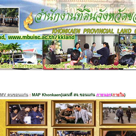
MV คนขอนแก่น
:
MAP Khonkaen(แผนที่ สจ.ขอนแก่น
ภายนอก
/
ภายใน
)