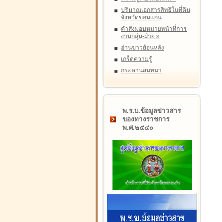
ปริมาณเอกสารสิทธิในที่ดิน
จังหวัดขอนแก่น
คำสั่งมอบหมายหน้าที่การ
งานกลุ่ม-ฝ่าย
»
อ่านข่าวย้อนหลัง
เกร็ดความรู้
กระดานสนทนา
พ.ร.บ.ข้อมูลข่าวสาร
ของทางราชการ
พ.ศ.๒๕๔๐