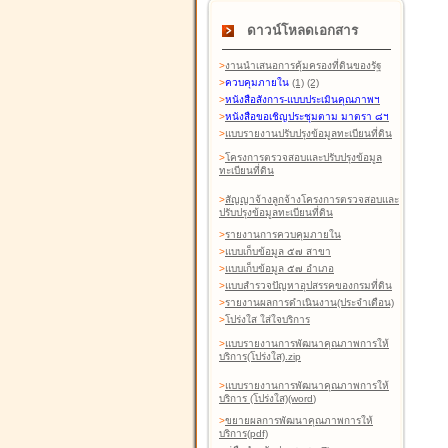
ดาวน์โหลดเอกสาร
>
งานนำเสนอการคุ้มครองที่ดินของรัฐ
>
ควบคุมภายใน
(1)
(2)
>
หนังสือสังการ-แบบประเมินคุณภาพฯ
>
หนังสือขอเชิญประชุมตาม มาตรา ๘ฯ
>
แบบรายงานปรับปรุงข้อมูลทะเบียนที่ดิน
>
โครงการตรวจสอบและปรับปรุงข้อมูล
ทะเบียนที่ดิน
>
สัญญาจ้างลูกจ้างโครงการตรวจสอบและ
ปรับปรุงข้อมูลทะเบียนที่ดิน
>
รายงานการควบคุมภายใน
>
แบบเก็บข้อมูล ๕๗ สาขา
>
แบบเก็บข้อมูล ๕๗ อำเภอ
>
แบบสำรวจปัญหาอุปสรรคของกรมที่ดิน
>
รายงานผลการดำเนินงาน(ประจำเดือน)
>
โปร่งใส ใส่ใจบริการ
>
แบบรายงานการพัฒนาคุณภาพการให้
บริการ(โปร่งใส).zip
>
แบบรายงานการพัฒนาคุณภาพการให้
บริการ (โปร่งใส)(word
)
>
ขยายผลการพัฒนาคุณภาพการให้
บริการ(pdf)