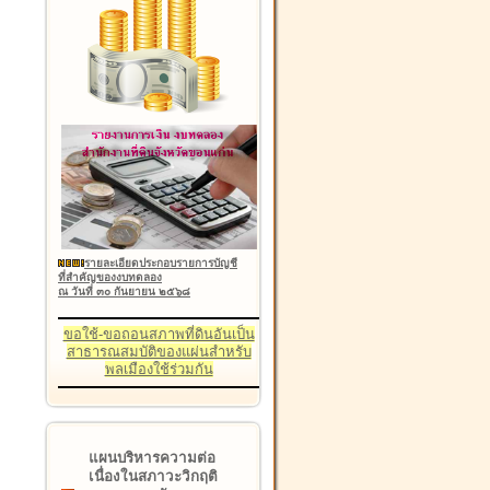
รายละเอียดประกอบรายการบัญชี
ที่สำคัญของงบทดลอง
ณ วันที่ ๓๐ กันยายน ๒๕๖๘
ขอใช้-ขอถอนสภาพที่ดินอันเป็น
สาธารณสมบัติของแผ่นสำหรับ
พลเมืองใช้ร่วมกัน
แผนบริหารความต่อ
เนื่องในสภาวะวิกฤติ