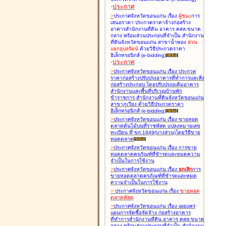
-
ประกาศ
>
ประกาศจังหวัดขอนแก่น เรื่อง
ผู้ชนะ
การ
เสนอราคา ประกวดราคาจ้างก่อสร้าง
อาคารสำนักงานที่ดิน อาคาร คสล.ขนาด
กลาง พร้อมส่วนประกอบที่จำเป็น สำนักงาน
ที่ดินจังหวัดขอนแก่น สาขาน้ำพอง
ส่วน
แยกอุบลรัตน์
ด้วยวิธีประกวดราคา
อิเล็กทรอนิกส์ (e-bidding
)
-
ประกาศ
>
ประกาศจังหวัดขอนแก่น เรื่อง
ประกวด
ราคาก่อสร้างปรับปรุงอาคารที่ทำการและสิ่ง
ก่อสร้างประกอบ โดยปรับปรุง่อเติมอาคาร
สำนักงานและพื้นที่บริเวณบ้านพัก
ข้าราชการ สำนักงานที่ดินจังหวัดขอนแก่น
สาขาภูเวียง ด้วยวิธีประกวดราคา
อิเล็กทรอนิกส์ (e-bidding
)
>
ประกาศจังหวัดขอนแก่น เรื่อง
ขายทอด
ตลาดต้นไม้บนที่ราชพัสดุ แปลงหมายเลข
ทะเบียน ที่ ขก.1849(บางส่วน)โดยวิธีขาย
ทอดตลาด
>
ประกาศจังหวัดขอนแก่น เรื่อง
การขาย
ทอดตลาดครุภัณฑ์ที่ชำรุดและหมดความ
จำเป็นในการใช้งาน
>
ประกาศจังหวัดขอนแก่น เรื่อง
ยกเลิก
การ
ขายทอดตลาดครุภัณฑ์ที่ชำรุดและหมด
ความจำเป็นในการใช้งาน
>
ประกาศจังหวัดขอนแก่น เรื่อง
ขายทอด
ตลาด
พัสดุ
>
ประกาศจังหวัดขอนแก่น เรื่อง
เผยแพร่
แผนการจัดซื้อจัดจ้าง ก่อสร้างอาคาร
ที่ทำการสำนักงานที่ดิน อาคาร คสล.ขนาด
กลาง พร้อมส่วนประกอบที่จำเป็น สำนักงาน