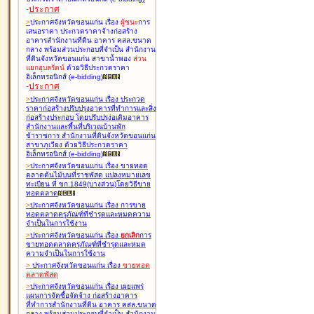
-
ประกาศ
>
ประกาศจังหวัดขอนแก่น เรื่อง
ผู้ชนะ
การ
เสนอราคา ประกวดราคาจ้างก่อสร้าง
อาคารสำนักงานที่ดิน อาคาร คสล.ขนาด
กลาง พร้อมส่วนประกอบที่จำเป็น สำนักงาน
ที่ดินจังหวัดขอนแก่น สาขาน้ำพอง
ส่วน
แยกอุบลรัตน์
ด้วยวิธีประกวดราคา
อิเล็กทรอนิกส์ (e-bidding
)
-
ประกาศ
>
ประกาศจังหวัดขอนแก่น เรื่อง
ประกวด
ราคาก่อสร้างปรับปรุงอาคารที่ทำการและสิ่ง
ก่อสร้างประกอบ โดยปรับปรุง่อเติมอาคาร
สำนักงานและพื้นที่บริเวณบ้านพัก
ข้าราชการ สำนักงานที่ดินจังหวัดขอนแก่น
สาขาภูเวียง ด้วยวิธีประกวดราคา
อิเล็กทรอนิกส์ (e-bidding
)
>
ประกาศจังหวัดขอนแก่น เรื่อง
ขายทอด
ตลาดต้นไม้บนที่ราชพัสดุ แปลงหมายเลข
ทะเบียน ที่ ขก.1849(บางส่วน)โดยวิธีขาย
ทอดตลาด
>
ประกาศจังหวัดขอนแก่น เรื่อง
การขาย
ทอดตลาดครุภัณฑ์ที่ชำรุดและหมดความ
จำเป็นในการใช้งาน
>
ประกาศจังหวัดขอนแก่น เรื่อง
ยกเลิก
การ
ขายทอดตลาดครุภัณฑ์ที่ชำรุดและหมด
ความจำเป็นในการใช้งาน
>
ประกาศจังหวัดขอนแก่น เรื่อง
ขายทอด
ตลาด
พัสดุ
>
ประกาศจังหวัดขอนแก่น เรื่อง
เผยแพร่
แผนการจัดซื้อจัดจ้าง ก่อสร้างอาคาร
ที่ทำการสำนักงานที่ดิน อาคาร คสล.ขนาด
กลาง พร้อมส่วนประกอบที่จำเป็น สำนักงาน