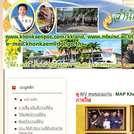
เมนูหลัก
ดู
MV คนขอนแก่น
:
MAP Kho
ภายใน
)
หน้าหลัก
รายชื่อ อธิบดีกรมที่ดิน
วิสัยทัศน์กรมที่ดิน
พันธกิจกรมที่ดิน
ประวัติสำนักงานที่ดินจังหวัด
ขอนแก่น