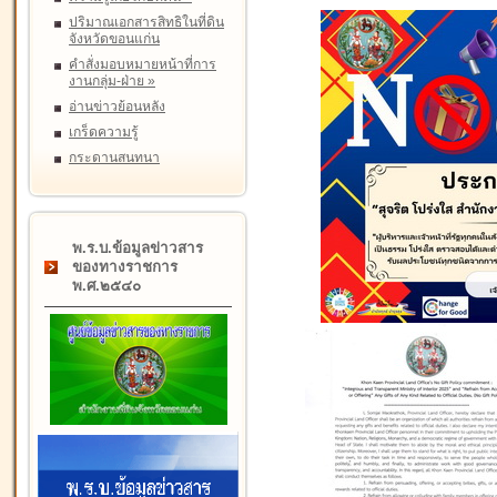
ปริมาณเอกสารสิทธิในที่ดิน
จังหวัดขอนแก่น
คำสั่งมอบหมายหน้าที่การ
งานกลุ่ม-ฝ่าย
»
อ่านข่าวย้อนหลัง
เกร็ดความรู้
กระดานสนทนา
พ.ร.บ.ข้อมูลข่าวสาร
ของทางราชการ
พ.ศ.๒๕๔๐