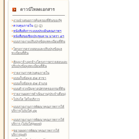
ดาวน์โหลดเอกสาร
>
งานนำเสนอการคุ้มครองที่ดินของรัฐ
>
ควบคุมภายใน
(1)
(2)
>
หนังสือสังการ-แบบประเมินคุณภาพฯ
>
หนังสือขอเชิญประชุมตาม มาตรา ๘ฯ
>
แบบรายงานปรับปรุงข้อมูลทะเบียนที่ดิน
>
โครงการตรวจสอบและปรับปรุงข้อมูล
ทะเบียนที่ดิน
>
สัญญาจ้างลูกจ้างโครงการตรวจสอบและ
ปรับปรุงข้อมูลทะเบียนที่ดิน
>
รายงานการควบคุมภายใน
>
แบบเก็บข้อมูล ๕๗ สาขา
>
แบบเก็บข้อมูล ๕๗ อำเภอ
>
แบบสำรวจปัญหาอุปสรรคของกรมที่ดิน
>
รายงานผลการดำเนินงาน(ประจำเดือน)
>
โปร่งใส ใส่ใจบริการ
>
แบบรายงานการพัฒนาคุณภาพการให้
บริการ(โปร่งใส).zip
>
แบบรายงานการพัฒนาคุณภาพการให้
บริการ (โปร่งใส)(word
)
>
ขยายผลการพัฒนาคุณภาพการให้
บริการ(pdf)