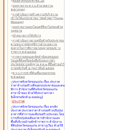
>
คู่มือสำหรับประชาชน Zip
>
แบบรายงาน พ.ร.บ.อำนวยความ
สะดวก(zip)
>
การดำเนินการสร้างความรับรู้ ความ
เข้าใจให้แก่ประชาชน "ชุดคำพูด"(Theme
Massage)
>
แบบรายงานออกโฉนดที่ดินฯไม่ชอบด้วย
กฎหมาย
>
เป้าหมายการให้บริการ
>
การดำเนินการตามคู่มือสำหรับประชาชน
ตามพระราชบัญญัติการอำนวยความ
สะดวกในการพิจารณาอนุญาตของท าง
ราชการ พ.ศ.๒๕๕๘
>
การตรวจสอบและจัดทำข้อมูลขอออก
โฉนดที่ดินหรือหนังสือรับรองการทำ
ประโยชน์จากหลักฐาน ส.ค.๑ ที่ยื่นคำขอไว้
ภายหลังวันที่ ๘ กุมภาพันธ์ ๒๕๕๓
>
พ.ร.บ.การเช่าที่ดินเพื่อเกษตรกรรม
พ.ศ.๒๕๒๔
>
ประกาศจังหวัดขอนแก่น เรื่อง ประกวด
ราคาจ้างก่อสร้างที่จอดรถประชาชนและคน
พิการ สำนักงานที่ดินจังหวัดขอนแก่น
สาขาน้ำพอง
ด้วยวิธีประกวดราคา
)
อิเล็กทรอนิกส์ (e-bidding
-
ประกาศ
>
ประกาศจังหวัดขอนแก่น เรื่อง ยกเลิก
ประกาศ ประกวดราคาจ้างก่อสร้างปรับปรุง
อาคารที่ทำการและสิ่งก่อสร้างประกอบ โดย
การปรับปรุงต่อเติมอาคารสำนักงานและ
พื้นที่บริเวณบ้านพักข้าราชการ สำนักงาน
ที่ดินจังหวัดขอนแก่น สาขาภูเวียง
ด้วยวิธี
)
ประกวดราคาอิเล็กทรอนิกส์ (e-bidding