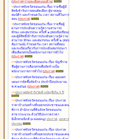
(
ประกาศ+รายละเอียดแนบท้าย
)
>
ประกาศจังหวัดขอนแก่น เรื่อง
รายชื่อผู้มี
สิทธิเข้ารับการสอบคัดเลือก ผู้ขาดคุณ
สมบัติฯ และกำหนดวัน เวลา สถานที่ในการ
สอบ
(
ประกาศ
)
>
ประกาศจังหวัดขอนแก่น เรื่อง
รายชื่อผู้
ผ่านการประเมินความรู้ความสามารถ
ทักษะ และสมรรถนะ ครั้งที่ ๑ (สอบข้อเขียน)
และผู้มีสิทธิ์เข้ารับการประเมินความรู้ความ
สามารถ ทักษะ และสมรรถนะ ครั้งที่ ๒ (สอบ
สัมภาษณ์) กำหนดวัน เวลา สถานที่สอบ
และระเบียบเกี่ยวกับการประเมินสมรรถนะฯ
เพื่อเลือกสรรเป็นพนักงานราชการทั่วไป
(
ประกาศ
)
>
>
ประกาศจังหวัดขอนแก่น เรื่อง
บัญชี
ราย
ชื่อผู้ผ่านการเลือกสรรเพื่อจัดจ้างเป็น
พนักงานราชการทั่วไป
(
ประกาศ
)
>
>
ประกาศจังหวัดขอนแก่น เรื่อง
เผยแพร่
แผนการจัดซื้อจัดจ้าง ประจำปีงบประมาณ
พ.ศ.๒๕๖๘
(
ประกาศ
)
>
>
ประกาศมัดจำรังวัดค้างบัญชีเกิน 5 ปี
>
>
ประกาศจังหวัดขอนแก่น เรื่อง ประกวด
ราคาจ้างก่อสร้างที่จอดรถประชาชนและคน
พิการ สำนักงานที่ดินจังหวัดขอนแก่น
สาขากระนวน ด้วยวิธีประกวดราคา
อิเล็กทรอนิกส์ (e-bidding)
ประกาศ
,
เอกสาร
ประกอบ
>
>
ประกาศจังหวัดขอนแก่น เรื่อง ประกวด
ราคาจ้างก่อสร้างที่จอดรถประชาชนและคน
พิการ สำนักงานที่ดินจังหวัดขอนแก่น ด้วย