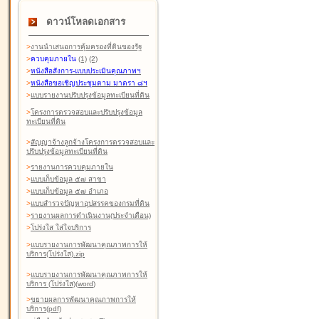
ดาวน์โหลดเอกสาร
>
งานนำเสนอการคุ้มครองที่ดินของรัฐ
>
ควบคุมภายใน
(1)
(2)
>
หนังสือสังการ-แบบประเมินคุณภาพฯ
>
หนังสือขอเชิญประชุมตาม มาตรา ๘ฯ
>
แบบรายงานปรับปรุงข้อมูลทะเบียนที่ดิน
>
โครงการตรวจสอบและปรับปรุงข้อมูล
ทะเบียนที่ดิน
>
สัญญาจ้างลูกจ้างโครงการตรวจสอบและ
ปรับปรุงข้อมูลทะเบียนที่ดิน
>
รายงานการควบคุมภายใน
>
แบบเก็บข้อมูล ๕๗ สาขา
>
แบบเก็บข้อมูล ๕๗ อำเภอ
>
แบบสำรวจปัญหาอุปสรรคของกรมที่ดิน
>
รายงานผลการดำเนินงาน(ประจำเดือน)
>
โปร่งใส ใส่ใจบริการ
>
แบบรายงานการพัฒนาคุณภาพการให้
บริการ(โปร่งใส).zip
>
แบบรายงานการพัฒนาคุณภาพการให้
บริการ (โปร่งใส)(word
)
>
ขยายผลการพัฒนาคุณภาพการให้
บริการ(pdf)