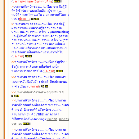
(
ประกาศ+รายละเอียดแนบท้าย
)
>
ประกาศจังหวัดขอนแก่น เรื่อง
รายชื่อผู้มี
สิทธิเข้ารับการสอบคัดเลือก ผู้ขาดคุณ
สมบัติฯ และกำหนดวัน เวลา สถานที่ในการ
สอบ
(
ประกาศ
)
>
ประกาศจังหวัดขอนแก่น เรื่อง
รายชื่อผู้
ผ่านการประเมินความรู้ความสามารถ
ทักษะ และสมรรถนะ ครั้งที่ ๑ (สอบข้อเขียน)
และผู้มีสิทธิ์เข้ารับการประเมินความรู้ความ
สามารถ ทักษะ และสมรรถนะ ครั้งที่ ๒ (สอบ
สัมภาษณ์) กำหนดวัน เวลา สถานที่สอบ
และระเบียบเกี่ยวกับการประเมินสมรรถนะฯ
เพื่อเลือกสรรเป็นพนักงานราชการทั่วไป
(
ประกาศ
)
>
>
ประกาศจังหวัดขอนแก่น เรื่อง
บัญชี
ราย
ชื่อผู้ผ่านการเลือกสรรเพื่อจัดจ้างเป็น
พนักงานราชการทั่วไป
(
ประกาศ
)
>
>
ประกาศจังหวัดขอนแก่น เรื่อง
เผยแพร่
แผนการจัดซื้อจัดจ้าง ประจำปีงบประมาณ
พ.ศ.๒๕๖๘
(
ประกาศ
)
>
>
ประกาศมัดจำรังวัดค้างบัญชีเกิน 5 ปี
>
>
ประกาศจังหวัดขอนแก่น เรื่อง ประกวด
ราคาจ้างก่อสร้างที่จอดรถประชาชนและคน
พิการ สำนักงานที่ดินจังหวัดขอนแก่น
สาขากระนวน ด้วยวิธีประกวดราคา
อิเล็กทรอนิกส์ (e-bidding)
ประกาศ
,
เอกสาร
ประกอบ
>
>
ประกาศจังหวัดขอนแก่น เรื่อง ประกวด
ราคาจ้างก่อสร้างที่จอดรถประชาชนและคน
พิการ สำนักงานที่ดินจังหวัดขอนแก่น ด้วย