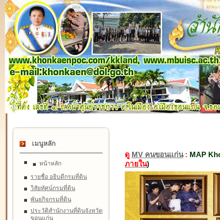
เมนูหลัก
ดู
MV คนขอนแก่น
:
MAP Kho
ภายใน
)
หน้าหลัก
รายชื่อ อธิบดีกรมที่ดิน
วิสัยทัศน์กรมที่ดิน
พันธกิจกรมที่ดิน
ประวัติสำนักงานที่ดินจังหวัด
ขอนแก่น