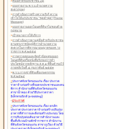
>
คู่มือสำหรับประชาชน Zip
>
แบบรายงาน พ.ร.บ.อำนวยความ
สะดวก(zip)
>
การดำเนินการสร้างความรับรู้ ความ
เข้าใจให้แก่ประชาชน "ชุดคำพูด"(Theme
Massage)
>
แบบรายงานออกโฉนดที่ดินฯไม่ชอบด้วย
กฎหมาย
>
เป้าหมายการให้บริการ
>
การดำเนินการตามคู่มือสำหรับประชาชน
ตามพระราชบัญญัติการอำนวยความ
สะดวกในการพิจารณาอนุญาตของท าง
ราชการ พ.ศ.๒๕๕๘
>
การตรวจสอบและจัดทำข้อมูลขอออก
โฉนดที่ดินหรือหนังสือรับรองการทำ
ประโยชน์จากหลักฐาน ส.ค.๑ ที่ยื่นคำขอไว้
ภายหลังวันที่ ๘ กุมภาพันธ์ ๒๕๕๓
>
พ.ร.บ.การเช่าที่ดินเพื่อเกษตรกรรม
พ.ศ.๒๕๒๔
>
ประกาศจังหวัดขอนแก่น เรื่อง ประกวด
ราคาจ้างก่อสร้างที่จอดรถประชาชนและคน
พิการ สำนักงานที่ดินจังหวัดขอนแก่น
สาขาน้ำพอง
ด้วยวิธีประกวดราคา
)
อิเล็กทรอนิกส์ (e-bidding
-
ประกาศ
>
ประกาศจังหวัดขอนแก่น เรื่อง ยกเลิก
ประกาศ ประกวดราคาจ้างก่อสร้างปรับปรุง
อาคารที่ทำการและสิ่งก่อสร้างประกอบ โดย
การปรับปรุงต่อเติมอาคารสำนักงานและ
พื้นที่บริเวณบ้านพักข้าราชการ สำนักงาน
ที่ดินจังหวัดขอนแก่น สาขาภูเวียง
ด้วยวิธี
)
ประกวดราคาอิเล็กทรอนิกส์ (e-bidding