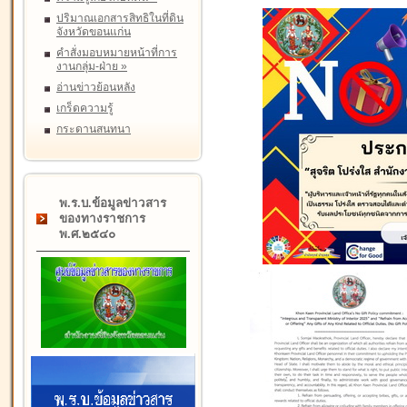
ปริมาณเอกสารสิทธิในที่ดิน
จังหวัดขอนแก่น
คำสั่งมอบหมายหน้าที่การ
งานกลุ่ม-ฝ่าย
»
อ่านข่าวย้อนหลัง
เกร็ดความรู้
กระดานสนทนา
พ.ร.บ.ข้อมูลข่าวสาร
ของทางราชการ
พ.ศ.๒๕๔๐