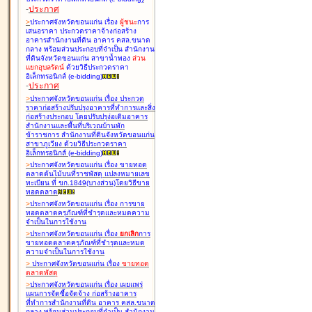
-
ประกาศ
>
ประกาศจังหวัดขอนแก่น เรื่อง
ผู้ชนะ
การ
เสนอราคา ประกวดราคาจ้างก่อสร้าง
อาคารสำนักงานที่ดิน อาคาร คสล.ขนาด
กลาง พร้อมส่วนประกอบที่จำเป็น สำนักงาน
ที่ดินจังหวัดขอนแก่น สาขาน้ำพอง
ส่วน
แยกอุบลรัตน์
ด้วยวิธีประกวดราคา
อิเล็กทรอนิกส์ (e-bidding
)
-
ประกาศ
>
ประกาศจังหวัดขอนแก่น เรื่อง
ประกวด
ราคาก่อสร้างปรับปรุงอาคารที่ทำการและสิ่ง
ก่อสร้างประกอบ โดยปรับปรุง่อเติมอาคาร
สำนักงานและพื้นที่บริเวณบ้านพัก
ข้าราชการ สำนักงานที่ดินจังหวัดขอนแก่น
สาขาภูเวียง ด้วยวิธีประกวดราคา
อิเล็กทรอนิกส์ (e-bidding
)
>
ประกาศจังหวัดขอนแก่น เรื่อง
ขายทอด
ตลาดต้นไม้บนที่ราชพัสดุ แปลงหมายเลข
ทะเบียน ที่ ขก.1849(บางส่วน)โดยวิธีขาย
ทอดตลาด
>
ประกาศจังหวัดขอนแก่น เรื่อง
การขาย
ทอดตลาดครุภัณฑ์ที่ชำรุดและหมดความ
จำเป็นในการใช้งาน
>
ประกาศจังหวัดขอนแก่น เรื่อง
ยกเลิก
การ
ขายทอดตลาดครุภัณฑ์ที่ชำรุดและหมด
ความจำเป็นในการใช้งาน
>
ประกาศจังหวัดขอนแก่น เรื่อง
ขายทอด
ตลาด
พัสดุ
>
ประกาศจังหวัดขอนแก่น เรื่อง
เผยแพร่
แผนการจัดซื้อจัดจ้าง ก่อสร้างอาคาร
ที่ทำการสำนักงานที่ดิน อาคาร คสล.ขนาด
กลาง พร้อมส่วนประกอบที่จำเป็น สำนักงาน