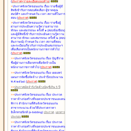
(
ประกาศ+รายละเอียดแนบท้าย
)
>
ประกาศจังหวัดขอนแก่น เรื่อง
รายชื่อผู้มี
สิทธิเข้ารับการสอบคัดเลือก ผู้ขาดคุณ
สมบัติฯ และกำหนดวัน เวลา สถานที่ในการ
สอบ
(
ประกาศ
)
>
ประกาศจังหวัดขอนแก่น เรื่อง
รายชื่อผู้
ผ่านการประเมินความรู้ความสามารถ
ทักษะ และสมรรถนะ ครั้งที่ ๑ (สอบข้อเขียน)
และผู้มีสิทธิ์เข้ารับการประเมินความรู้ความ
สามารถ ทักษะ และสมรรถนะ ครั้งที่ ๒ (สอบ
สัมภาษณ์) กำหนดวัน เวลา สถานที่สอบ
และระเบียบเกี่ยวกับการประเมินสมรรถนะฯ
เพื่อเลือกสรรเป็นพนักงานราชการทั่วไป
(
ประกาศ
)
>
>
ประกาศจังหวัดขอนแก่น เรื่อง
บัญชี
ราย
ชื่อผู้ผ่านการเลือกสรรเพื่อจัดจ้างเป็น
พนักงานราชการทั่วไป
(
ประกาศ
)
>
>
ประกาศจังหวัดขอนแก่น เรื่อง
เผยแพร่
แผนการจัดซื้อจัดจ้าง ประจำปีงบประมาณ
พ.ศ.๒๕๖๘
(
ประกาศ
)
>
>
ประกาศมัดจำรังวัดค้างบัญชีเกิน 5 ปี
>
>
ประกาศจังหวัดขอนแก่น เรื่อง ประกวด
ราคาจ้างก่อสร้างที่จอดรถประชาชนและคน
พิการ สำนักงานที่ดินจังหวัดขอนแก่น
สาขากระนวน ด้วยวิธีประกวดราคา
อิเล็กทรอนิกส์ (e-bidding)
ประกาศ
,
เอกสาร
ประกอบ
>
>
ประกาศจังหวัดขอนแก่น เรื่อง ประกวด
ราคาจ้างก่อสร้างที่จอดรถประชาชนและคน
พิการ สำนักงานที่ดินจังหวัดขอนแก่น ด้วย