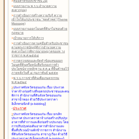
>
คู่มือสำหรับประชาชน Zip
>
แบบรายงาน พ.ร.บ.อำนวยความ
สะดวก(zip)
>
การดำเนินการสร้างความรับรู้ ความ
เข้าใจให้แก่ประชาชน "ชุดคำพูด"(Theme
Massage)
>
แบบรายงานออกโฉนดที่ดินฯไม่ชอบด้วย
กฎหมาย
>
เป้าหมายการให้บริการ
>
การดำเนินการตามคู่มือสำหรับประชาชน
ตามพระราชบัญญัติการอำนวยความ
สะดวกในการพิจารณาอนุญาตของท าง
ราชการ พ.ศ.๒๕๕๘
>
การตรวจสอบและจัดทำข้อมูลขอออก
โฉนดที่ดินหรือหนังสือรับรองการทำ
ประโยชน์จากหลักฐาน ส.ค.๑ ที่ยื่นคำขอไว้
ภายหลังวันที่ ๘ กุมภาพันธ์ ๒๕๕๓
>
พ.ร.บ.การเช่าที่ดินเพื่อเกษตรกรรม
พ.ศ.๒๕๒๔
>
ประกาศจังหวัดขอนแก่น เรื่อง ประกวด
ราคาจ้างก่อสร้างที่จอดรถประชาชนและคน
พิการ สำนักงานที่ดินจังหวัดขอนแก่น
สาขาน้ำพอง
ด้วยวิธีประกวดราคา
)
อิเล็กทรอนิกส์ (e-bidding
-
ประกาศ
>
ประกาศจังหวัดขอนแก่น เรื่อง ยกเลิก
ประกาศ ประกวดราคาจ้างก่อสร้างปรับปรุง
อาคารที่ทำการและสิ่งก่อสร้างประกอบ โดย
การปรับปรุงต่อเติมอาคารสำนักงานและ
พื้นที่บริเวณบ้านพักข้าราชการ สำนักงาน
ที่ดินจังหวัดขอนแก่น สาขาภูเวียง
ด้วยวิธี
)
ประกวดราคาอิเล็กทรอนิกส์ (e-bidding