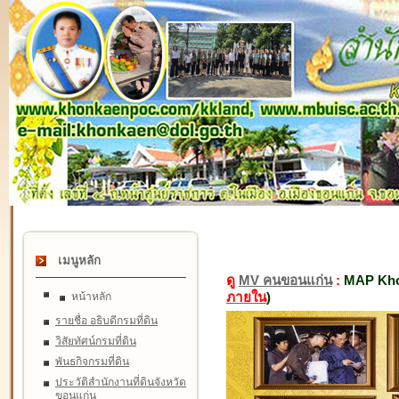
เมนูหลัก
ดู
MV คนขอนแก่น
:
MAP Kho
ภายใน
)
หน้าหลัก
รายชื่อ อธิบดีกรมที่ดิน
วิสัยทัศน์กรมที่ดิน
พันธกิจกรมที่ดิน
ประวัติสำนักงานที่ดินจังหวัด
ขอนแก่น