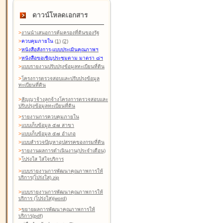
ดาวน์โหลดเอกสาร
>
งานนำเสนอการคุ้มครองที่ดินของรัฐ
>
ควบคุมภายใน
(1)
(2)
>
หนังสือสังการ-แบบประเมินคุณภาพฯ
>
หนังสือขอเชิญประชุมตาม มาตรา ๘ฯ
>
แบบรายงานปรับปรุงข้อมูลทะเบียนที่ดิน
>
โครงการตรวจสอบและปรับปรุงข้อมูล
ทะเบียนที่ดิน
>
สัญญาจ้างลูกจ้างโครงการตรวจสอบและ
ปรับปรุงข้อมูลทะเบียนที่ดิน
>
รายงานการควบคุมภายใน
>
แบบเก็บข้อมูล ๕๗ สาขา
>
แบบเก็บข้อมูล ๕๗ อำเภอ
>
แบบสำรวจปัญหาอุปสรรคของกรมที่ดิน
>
รายงานผลการดำเนินงาน(ประจำเดือน)
>
โปร่งใส ใส่ใจบริการ
>
แบบรายงานการพัฒนาคุณภาพการให้
บริการ(โปร่งใส).zip
>
แบบรายงานการพัฒนาคุณภาพการให้
บริการ (โปร่งใส)(word
)
>
ขยายผลการพัฒนาคุณภาพการให้
บริการ(pdf)