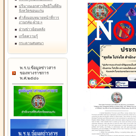
ปริมาณเอกสารสิทธิในที่ดิน
จังหวัดขอนแก่น
คำสั่งมอบหมายหน้าที่การ
งานกลุ่ม-ฝ่าย
»
อ่านข่าวย้อนหลัง
เกร็ดความรู้
กระดานสนทนา
พ.ร.บ.ข้อมูลข่าวสาร
ของทางราชการ
พ.ศ.๒๕๔๐