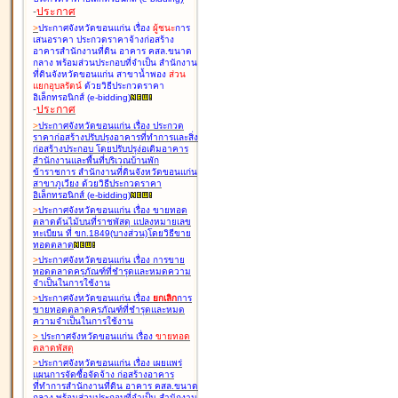
-
ประกาศ
>
ประกาศจังหวัดขอนแก่น เรื่อง
ผู้ชนะ
การ
เสนอราคา ประกวดราคาจ้างก่อสร้าง
อาคารสำนักงานที่ดิน อาคาร คสล.ขนาด
กลาง พร้อมส่วนประกอบที่จำเป็น สำนักงาน
ที่ดินจังหวัดขอนแก่น สาขาน้ำพอง
ส่วน
แยกอุบลรัตน์
ด้วยวิธีประกวดราคา
อิเล็กทรอนิกส์ (e-bidding
)
-
ประกาศ
>
ประกาศจังหวัดขอนแก่น เรื่อง
ประกวด
ราคาก่อสร้างปรับปรุงอาคารที่ทำการและสิ่ง
ก่อสร้างประกอบ โดยปรับปรุง่อเติมอาคาร
สำนักงานและพื้นที่บริเวณบ้านพัก
ข้าราชการ สำนักงานที่ดินจังหวัดขอนแก่น
สาขาภูเวียง ด้วยวิธีประกวดราคา
อิเล็กทรอนิกส์ (e-bidding
)
>
ประกาศจังหวัดขอนแก่น เรื่อง
ขายทอด
ตลาดต้นไม้บนที่ราชพัสดุ แปลงหมายเลข
ทะเบียน ที่ ขก.1849(บางส่วน)โดยวิธีขาย
ทอดตลาด
>
ประกาศจังหวัดขอนแก่น เรื่อง
การขาย
ทอดตลาดครุภัณฑ์ที่ชำรุดและหมดความ
จำเป็นในการใช้งาน
>
ประกาศจังหวัดขอนแก่น เรื่อง
ยกเลิก
การ
ขายทอดตลาดครุภัณฑ์ที่ชำรุดและหมด
ความจำเป็นในการใช้งาน
>
ประกาศจังหวัดขอนแก่น เรื่อง
ขายทอด
ตลาด
พัสดุ
>
ประกาศจังหวัดขอนแก่น เรื่อง
เผยแพร่
แผนการจัดซื้อจัดจ้าง ก่อสร้างอาคาร
ที่ทำการสำนักงานที่ดิน อาคาร คสล.ขนาด
กลาง พร้อมส่วนประกอบที่จำเป็น สำนักงาน