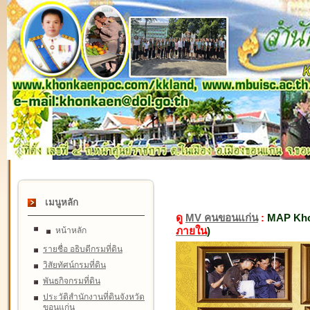
เมนูหลัก
ดู
MV คนขอนแก่น
:
MAP Kho
ภายใน
)
หน้าหลัก
รายชื่อ อธิบดีกรมที่ดิน
วิสัยทัศน์กรมที่ดิน
พันธกิจกรมที่ดิน
ประวัติสำนักงานที่ดินจังหวัด
ขอนแก่น