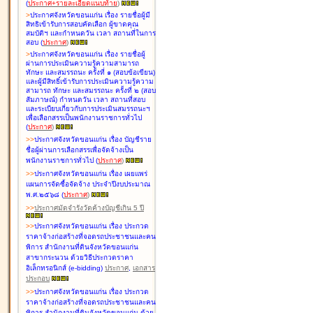
(
ประกาศ+รายละเอียดแนบท้าย
)
>
ประกาศจังหวัดขอนแก่น เรื่อง
รายชื่อผู้มี
สิทธิเข้ารับการสอบคัดเลือก ผู้ขาดคุณ
สมบัติฯ และกำหนดวัน เวลา สถานที่ในการ
สอบ
(
ประกาศ
)
>
ประกาศจังหวัดขอนแก่น เรื่อง
รายชื่อผู้
ผ่านการประเมินความรู้ความสามารถ
ทักษะ และสมรรถนะ ครั้งที่ ๑ (สอบข้อเขียน)
และผู้มีสิทธิ์เข้ารับการประเมินความรู้ความ
สามารถ ทักษะ และสมรรถนะ ครั้งที่ ๒ (สอบ
สัมภาษณ์) กำหนดวัน เวลา สถานที่สอบ
และระเบียบเกี่ยวกับการประเมินสมรรถนะฯ
เพื่อเลือกสรรเป็นพนักงานราชการทั่วไป
(
ประกาศ
)
>
>
ประกาศจังหวัดขอนแก่น เรื่อง
บัญชี
ราย
ชื่อผู้ผ่านการเลือกสรรเพื่อจัดจ้างเป็น
พนักงานราชการทั่วไป
(
ประกาศ
)
>
>
ประกาศจังหวัดขอนแก่น เรื่อง
เผยแพร่
แผนการจัดซื้อจัดจ้าง ประจำปีงบประมาณ
พ.ศ.๒๕๖๘
(
ประกาศ
)
>
>
ประกาศมัดจำรังวัดค้างบัญชีเกิน 5 ปี
>
>
ประกาศจังหวัดขอนแก่น เรื่อง ประกวด
ราคาจ้างก่อสร้างที่จอดรถประชาชนและคน
พิการ สำนักงานที่ดินจังหวัดขอนแก่น
สาขากระนวน ด้วยวิธีประกวดราคา
อิเล็กทรอนิกส์ (e-bidding)
ประกาศ
,
เอกสาร
ประกอบ
>
>
ประกาศจังหวัดขอนแก่น เรื่อง ประกวด
ราคาจ้างก่อสร้างที่จอดรถประชาชนและคน
พิการ สำนักงานที่ดินจังหวัดขอนแก่น ด้วย