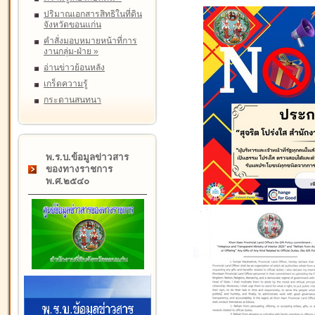
ปริมาณเอกสารสิทธิในที่ดิน
จังหวัดขอนแก่น
คำสั่งมอบหมายหน้าที่การ
งานกลุ่ม-ฝ่าย
»
อ่านข่าวย้อนหลัง
เกร็ดความรู้
กระดานสนทนา
พ.ร.บ.ข้อมูลข่าวสาร
ของทางราชการ
พ.ศ.๒๕๔๐