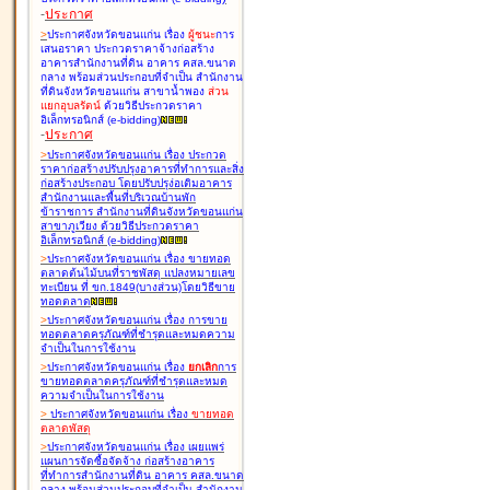
-
ประกาศ
>
ประกาศจังหวัดขอนแก่น เรื่อง
ผู้ชนะ
การ
เสนอราคา ประกวดราคาจ้างก่อสร้าง
อาคารสำนักงานที่ดิน อาคาร คสล.ขนาด
กลาง พร้อมส่วนประกอบที่จำเป็น สำนักงาน
ที่ดินจังหวัดขอนแก่น สาขาน้ำพอง
ส่วน
แยกอุบลรัตน์
ด้วยวิธีประกวดราคา
อิเล็กทรอนิกส์ (e-bidding
)
-
ประกาศ
>
ประกาศจังหวัดขอนแก่น เรื่อง
ประกวด
ราคาก่อสร้างปรับปรุงอาคารที่ทำการและสิ่ง
ก่อสร้างประกอบ โดยปรับปรุง่อเติมอาคาร
สำนักงานและพื้นที่บริเวณบ้านพัก
ข้าราชการ สำนักงานที่ดินจังหวัดขอนแก่น
สาขาภูเวียง ด้วยวิธีประกวดราคา
อิเล็กทรอนิกส์ (e-bidding
)
>
ประกาศจังหวัดขอนแก่น เรื่อง
ขายทอด
ตลาดต้นไม้บนที่ราชพัสดุ แปลงหมายเลข
ทะเบียน ที่ ขก.1849(บางส่วน)โดยวิธีขาย
ทอดตลาด
>
ประกาศจังหวัดขอนแก่น เรื่อง
การขาย
ทอดตลาดครุภัณฑ์ที่ชำรุดและหมดความ
จำเป็นในการใช้งาน
>
ประกาศจังหวัดขอนแก่น เรื่อง
ยกเลิก
การ
ขายทอดตลาดครุภัณฑ์ที่ชำรุดและหมด
ความจำเป็นในการใช้งาน
>
ประกาศจังหวัดขอนแก่น เรื่อง
ขายทอด
ตลาด
พัสดุ
>
ประกาศจังหวัดขอนแก่น เรื่อง
เผยแพร่
แผนการจัดซื้อจัดจ้าง ก่อสร้างอาคาร
ที่ทำการสำนักงานที่ดิน อาคาร คสล.ขนาด
กลาง พร้อมส่วนประกอบที่จำเป็น สำนักงาน