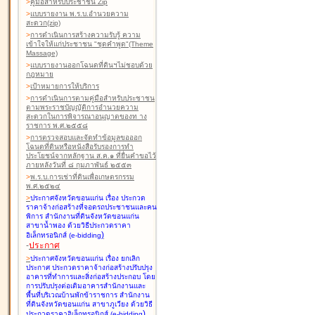
>
คู่มือสำหรับประชาชน Zip
>
แบบรายงาน พ.ร.บ.อำนวยความ
สะดวก(zip)
>
การดำเนินการสร้างความรับรู้ ความ
เข้าใจให้แก่ประชาชน "ชุดคำพูด"(Theme
Massage)
>
แบบรายงานออกโฉนดที่ดินฯไม่ชอบด้วย
กฎหมาย
>
เป้าหมายการให้บริการ
>
การดำเนินการตามคู่มือสำหรับประชาชน
ตามพระราชบัญญัติการอำนวยความ
สะดวกในการพิจารณาอนุญาตของท าง
ราชการ พ.ศ.๒๕๕๘
>
การตรวจสอบและจัดทำข้อมูลขอออก
โฉนดที่ดินหรือหนังสือรับรองการทำ
ประโยชน์จากหลักฐาน ส.ค.๑ ที่ยื่นคำขอไว้
ภายหลังวันที่ ๘ กุมภาพันธ์ ๒๕๕๓
>
พ.ร.บ.การเช่าที่ดินเพื่อเกษตรกรรม
พ.ศ.๒๕๒๔
>
ประกาศจังหวัดขอนแก่น เรื่อง ประกวด
ราคาจ้างก่อสร้างที่จอดรถประชาชนและคน
พิการ สำนักงานที่ดินจังหวัดขอนแก่น
สาขาน้ำพอง
ด้วยวิธีประกวดราคา
)
อิเล็กทรอนิกส์ (e-bidding
-
ประกาศ
>
ประกาศจังหวัดขอนแก่น เรื่อง ยกเลิก
ประกาศ ประกวดราคาจ้างก่อสร้างปรับปรุง
อาคารที่ทำการและสิ่งก่อสร้างประกอบ โดย
การปรับปรุงต่อเติมอาคารสำนักงานและ
พื้นที่บริเวณบ้านพักข้าราชการ สำนักงาน
ที่ดินจังหวัดขอนแก่น สาขาภูเวียง
ด้วยวิธี
)
ประกวดราคาอิเล็กทรอนิกส์ (e-bidding