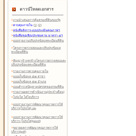
ดาวน์โหลดเอกสาร
>
งานนำเสนอการคุ้มครองที่ดินของรัฐ
>
ควบคุมภายใน
(1)
(2)
>
หนังสือสังการ-แบบประเมินคุณภาพฯ
>
หนังสือขอเชิญประชุมตาม มาตรา ๘ฯ
>
แบบรายงานปรับปรุงข้อมูลทะเบียนที่ดิน
>
โครงการตรวจสอบและปรับปรุงข้อมูล
ทะเบียนที่ดิน
>
สัญญาจ้างลูกจ้างโครงการตรวจสอบและ
ปรับปรุงข้อมูลทะเบียนที่ดิน
>
รายงานการควบคุมภายใน
>
แบบเก็บข้อมูล ๕๗ สาขา
>
แบบเก็บข้อมูล ๕๗ อำเภอ
>
แบบสำรวจปัญหาอุปสรรคของกรมที่ดิน
>
รายงานผลการดำเนินงาน(ประจำเดือน)
>
โปร่งใส ใส่ใจบริการ
>
แบบรายงานการพัฒนาคุณภาพการให้
บริการ(โปร่งใส).zip
>
แบบรายงานการพัฒนาคุณภาพการให้
บริการ (โปร่งใส)(word
)
>
ขยายผลการพัฒนาคุณภาพการให้
บริการ(pdf)