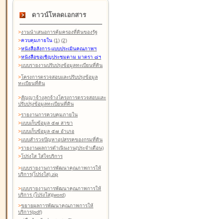
ดาวน์โหลดเอกสาร
>
งานนำเสนอการคุ้มครองที่ดินของรัฐ
>
ควบคุมภายใน
(1)
(2)
>
หนังสือสังการ-แบบประเมินคุณภาพฯ
>
หนังสือขอเชิญประชุมตาม มาตรา ๘ฯ
>
แบบรายงานปรับปรุงข้อมูลทะเบียนที่ดิน
>
โครงการตรวจสอบและปรับปรุงข้อมูล
ทะเบียนที่ดิน
>
สัญญาจ้างลูกจ้างโครงการตรวจสอบและ
ปรับปรุงข้อมูลทะเบียนที่ดิน
>
รายงานการควบคุมภายใน
>
แบบเก็บข้อมูล ๕๗ สาขา
>
แบบเก็บข้อมูล ๕๗ อำเภอ
>
แบบสำรวจปัญหาอุปสรรคของกรมที่ดิน
>
รายงานผลการดำเนินงาน(ประจำเดือน)
>
โปร่งใส ใส่ใจบริการ
>
แบบรายงานการพัฒนาคุณภาพการให้
บริการ(โปร่งใส).zip
>
แบบรายงานการพัฒนาคุณภาพการให้
บริการ (โปร่งใส)(word
)
>
ขยายผลการพัฒนาคุณภาพการให้
บริการ(pdf)