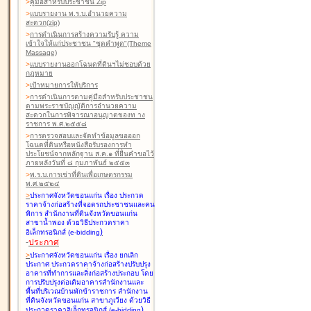
>
คู่มือสำหรับประชาชน Zip
>
แบบรายงาน พ.ร.บ.อำนวยความ
สะดวก(zip)
>
การดำเนินการสร้างความรับรู้ ความ
เข้าใจให้แก่ประชาชน "ชุดคำพูด"(Theme
Massage)
>
แบบรายงานออกโฉนดที่ดินฯไม่ชอบด้วย
กฎหมาย
>
เป้าหมายการให้บริการ
>
การดำเนินการตามคู่มือสำหรับประชาชน
ตามพระราชบัญญัติการอำนวยความ
สะดวกในการพิจารณาอนุญาตของท าง
ราชการ พ.ศ.๒๕๕๘
>
การตรวจสอบและจัดทำข้อมูลขอออก
โฉนดที่ดินหรือหนังสือรับรองการทำ
ประโยชน์จากหลักฐาน ส.ค.๑ ที่ยื่นคำขอไว้
ภายหลังวันที่ ๘ กุมภาพันธ์ ๒๕๕๓
>
พ.ร.บ.การเช่าที่ดินเพื่อเกษตรกรรม
พ.ศ.๒๕๒๔
>
ประกาศจังหวัดขอนแก่น เรื่อง ประกวด
ราคาจ้างก่อสร้างที่จอดรถประชาชนและคน
พิการ สำนักงานที่ดินจังหวัดขอนแก่น
สาขาน้ำพอง
ด้วยวิธีประกวดราคา
)
อิเล็กทรอนิกส์ (e-bidding
-
ประกาศ
>
ประกาศจังหวัดขอนแก่น เรื่อง ยกเลิก
ประกาศ ประกวดราคาจ้างก่อสร้างปรับปรุง
อาคารที่ทำการและสิ่งก่อสร้างประกอบ โดย
การปรับปรุงต่อเติมอาคารสำนักงานและ
พื้นที่บริเวณบ้านพักข้าราชการ สำนักงาน
ที่ดินจังหวัดขอนแก่น สาขาภูเวียง
ด้วยวิธี
)
ประกวดราคาอิเล็กทรอนิกส์ (e-bidding