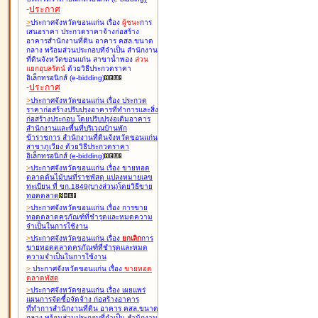
-
ประกาศ
>
ประกาศจังหวัดขอนแก่น เรื่อง
ผู้ชนะ
การ
เสนอราคา ประกวดราคาจ้างก่อสร้าง
อาคารสำนักงานที่ดิน อาคาร คสล.ขนาด
กลาง พร้อมส่วนประกอบที่จำเป็น สำนักงาน
ที่ดินจังหวัดขอนแก่น สาขาน้ำพอง
ส่วน
แยกอุบลรัตน์
ด้วยวิธีประกวดราคา
อิเล็กทรอนิกส์ (e-bidding
)
-
ประกาศ
>
ประกาศจังหวัดขอนแก่น เรื่อง
ประกวด
ราคาก่อสร้างปรับปรุงอาคารที่ทำการและสิ่ง
ก่อสร้างประกอบ โดยปรับปรุง่อเติมอาคาร
สำนักงานและพื้นที่บริเวณบ้านพัก
ข้าราชการ สำนักงานที่ดินจังหวัดขอนแก่น
สาขาภูเวียง ด้วยวิธีประกวดราคา
อิเล็กทรอนิกส์ (e-bidding
)
>
ประกาศจังหวัดขอนแก่น เรื่อง
ขายทอด
ตลาดต้นไม้บนที่ราชพัสดุ แปลงหมายเลข
ทะเบียน ที่ ขก.1849(บางส่วน)โดยวิธีขาย
ทอดตลาด
>
ประกาศจังหวัดขอนแก่น เรื่อง
การขาย
ทอดตลาดครุภัณฑ์ที่ชำรุดและหมดความ
จำเป็นในการใช้งาน
>
ประกาศจังหวัดขอนแก่น เรื่อง
ยกเลิก
การ
ขายทอดตลาดครุภัณฑ์ที่ชำรุดและหมด
ความจำเป็นในการใช้งาน
>
ประกาศจังหวัดขอนแก่น เรื่อง
ขายทอด
ตลาด
พัสดุ
>
ประกาศจังหวัดขอนแก่น เรื่อง
เผยแพร่
แผนการจัดซื้อจัดจ้าง ก่อสร้างอาคาร
ที่ทำการสำนักงานที่ดิน อาคาร คสล.ขนาด
กลาง พร้อมส่วนประกอบที่จำเป็น สำนักงาน