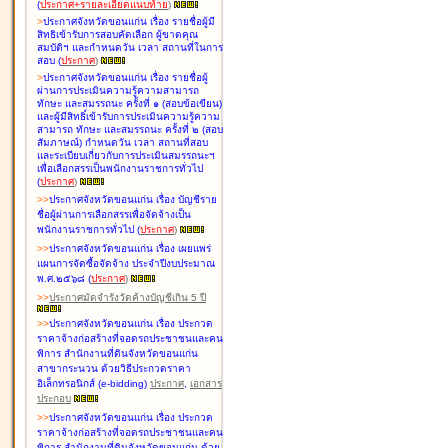
(
ประกาศ+รายละเอียดแนบท้าย
)
>
ประกาศจังหวัดขอนแก่น เรื่อง
รายชื่อผู้มี
สิทธิเข้ารับการสอบคัดเลือก ผู้ขาดคุณ
สมบัติฯ และกำหนดวัน เวลา สถานที่ในการ
สอบ
(
ประกาศ
)
>
ประกาศจังหวัดขอนแก่น เรื่อง
รายชื่อผู้
ผ่านการประเมินความรู้ความสามารถ
ทักษะ และสมรรถนะ ครั้งที่ ๑ (สอบข้อเขียน)
และผู้มีสิทธิ์เข้ารับการประเมินความรู้ความ
สามารถ ทักษะ และสมรรถนะ ครั้งที่ ๒ (สอบ
สัมภาษณ์) กำหนดวัน เวลา สถานที่สอบ
และระเบียบเกี่ยวกับการประเมินสมรรถนะฯ
เพื่อเลือกสรรเป็นพนักงานราชการทั่วไป
(
ประกาศ
)
>
>
ประกาศจังหวัดขอนแก่น เรื่อง
บัญชี
ราย
ชื่อผู้ผ่านการเลือกสรรเพื่อจัดจ้างเป็น
พนักงานราชการทั่วไป
(
ประกาศ
)
>
>
ประกาศจังหวัดขอนแก่น เรื่อง
เผยแพร่
แผนการจัดซื้อจัดจ้าง ประจำปีงบประมาณ
พ.ศ.๒๕๖๘
(
ประกาศ
)
>
>
ประกาศมัดจำรังวัดค้างบัญชีเกิน 5 ปี
>
>
ประกาศจังหวัดขอนแก่น เรื่อง ประกวด
ราคาจ้างก่อสร้างที่จอดรถประชาชนและคน
พิการ สำนักงานที่ดินจังหวัดขอนแก่น
สาขากระนวน ด้วยวิธีประกวดราคา
อิเล็กทรอนิกส์ (e-bidding)
ประกาศ
,
เอกสาร
ประกอบ
>
>
ประกาศจังหวัดขอนแก่น เรื่อง ประกวด
ราคาจ้างก่อสร้างที่จอดรถประชาชนและคน
พิการ สำนักงานที่ดินจังหวัดขอนแก่น ด้วย