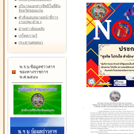
ปริมาณเอกสารสิทธิในที่ดิน
จังหวัดขอนแก่น
คำสั่งมอบหมายหน้าที่การ
งานกลุ่ม-ฝ่าย
»
อ่านข่าวย้อนหลัง
เกร็ดความรู้
กระดานสนทนา
พ.ร.บ.ข้อมูลข่าวสาร
ของทางราชการ
พ.ศ.๒๕๔๐