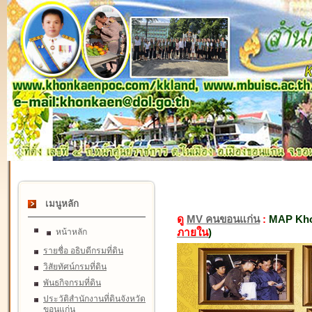
เมนูหลัก
ดู
MV คนขอนแก่น
:
MAP Kho
ภายใน
)
หน้าหลัก
รายชื่อ อธิบดีกรมที่ดิน
วิสัยทัศน์กรมที่ดิน
พันธกิจกรมที่ดิน
ประวัติสำนักงานที่ดินจังหวัด
ขอนแก่น