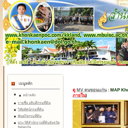
เมนูหลัก
ดู
MV คนขอนแก่น
:
MAP Kho
ภายใน
)
หน้าหลัก
รายชื่อ อธิบดีกรมที่ดิน
วิสัยทัศน์กรมที่ดิน
พันธกิจกรมที่ดิน
ประวัติสำนักงานที่ดินจังหวัด
ขอนแก่น