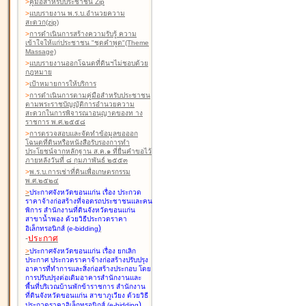
>
คู่มือสำหรับประชาชน Zip
>
แบบรายงาน พ.ร.บ.อำนวยความ
สะดวก(zip)
>
การดำเนินการสร้างความรับรู้ ความ
เข้าใจให้แก่ประชาชน "ชุดคำพูด"(Theme
Massage)
>
แบบรายงานออกโฉนดที่ดินฯไม่ชอบด้วย
กฎหมาย
>
เป้าหมายการให้บริการ
>
การดำเนินการตามคู่มือสำหรับประชาชน
ตามพระราชบัญญัติการอำนวยความ
สะดวกในการพิจารณาอนุญาตของท าง
ราชการ พ.ศ.๒๕๕๘
>
การตรวจสอบและจัดทำข้อมูลขอออก
โฉนดที่ดินหรือหนังสือรับรองการทำ
ประโยชน์จากหลักฐาน ส.ค.๑ ที่ยื่นคำขอไว้
ภายหลังวันที่ ๘ กุมภาพันธ์ ๒๕๕๓
>
พ.ร.บ.การเช่าที่ดินเพื่อเกษตรกรรม
พ.ศ.๒๕๒๔
>
ประกาศจังหวัดขอนแก่น เรื่อง ประกวด
ราคาจ้างก่อสร้างที่จอดรถประชาชนและคน
พิการ สำนักงานที่ดินจังหวัดขอนแก่น
สาขาน้ำพอง
ด้วยวิธีประกวดราคา
)
อิเล็กทรอนิกส์ (e-bidding
-
ประกาศ
>
ประกาศจังหวัดขอนแก่น เรื่อง ยกเลิก
ประกาศ ประกวดราคาจ้างก่อสร้างปรับปรุง
อาคารที่ทำการและสิ่งก่อสร้างประกอบ โดย
การปรับปรุงต่อเติมอาคารสำนักงานและ
พื้นที่บริเวณบ้านพักข้าราชการ สำนักงาน
ที่ดินจังหวัดขอนแก่น สาขาภูเวียง
ด้วยวิธี
)
ประกวดราคาอิเล็กทรอนิกส์ (e-bidding