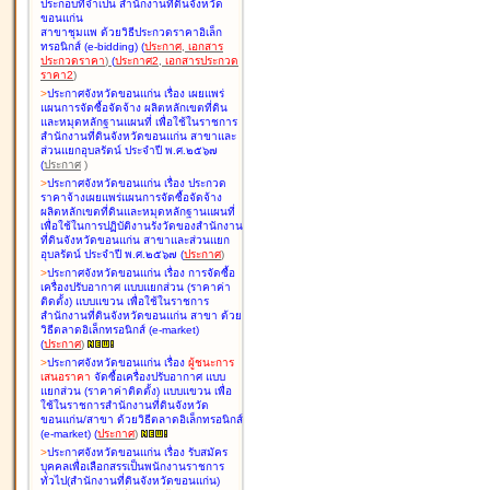
ประกอบที่จำเป็น สำนักงานที่ดินจังหวัด
ขอนแก่น
สาขาชุมแพ ด้วยวิธีประกวดราคาอิเล็ก
ทรอนิกส์ (e-bidding
)
(
ประกาศ
,
เอกสาร
ประกวดราคา
)
(
ประกาศ2
,
เอกสารประกวด
ราคา2
)
>
ประกาศจังหวัดขอนแก่น เรื่อง
เผยแพร่
แผนการจัดซื้อจัดจ้าง ผลิตหลักเขตที่ดิน
และหมุดหลักฐานแผนที่ เพื่อใช้ในราชการ
สำนักงานที่ดินจังหวัดขอนแก่น สาขาและ
ส่วนแยกอุบลรัตน์ ประจำปี พ.ศ.๒๕๖๗
(
ประกาศ
)
>
ประกาศจังหวัดขอนแก่น เรื่อง
ประกวด
ราคาจ้างเผยแพร่แผนการจัดซื้อจัดจ้าง
ผลิตหลักเขตที่ดินและหมุดหลักฐานแผนที่
เพื่อใช้ในการปฏิบัติงานรังวัดของสำนักงาน
ที่ดินจังหวัดขอนแก่น สาขาและส่วนแยก
อุบลรัตน์ ประจำปี พ.ศ.๒๕๖๗
(
ประกาศ
)
>
ประกาศจังหวัดขอนแก่น เรื่อง
การจัดซื้อ
เครื่องปรับอากาศ แบบแยกส่วน (ราคาค่า
ติดตั้ง) แบบแขวน เพื่อใช้ในราชการ
สำนักงานที่ดินจังหวัดขอนแก่น สาขา ด้วย
วิธีตลาดอิเล็กทรอนิกส์ (e-market)
(
ประกาศ
)
>
ประกาศจังหวัดขอนแก่น เรื่อง
ผู้ชนะการ
เสนอราคา
จัดซื้อเครื่องปรับอากาศ แบบ
แยกส่วน (ราคาค่าติดตั้ง) แบบแขวน เพื่อ
ใช้ในราชการสำนักงานที่ดินจังหวัด
ขอนแก่น/สาขา ด้วยวิธีตลาดอิเล็กทรอนิกส์
(e-market)
(
ประกาศ
)
>
ประกาศจังหวัดขอนแก่น เรื่อง
รับสมัคร
บุคคลเพื่อเลือกสรรเป็นพนักงานราชการ
ทั่วไป(สำนักงานที่ดินจังหวัดขอนแก่น)