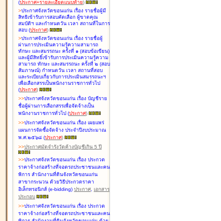
(
ประกาศ+รายละเอียดแนบท้าย
)
>
ประกาศจังหวัดขอนแก่น เรื่อง
รายชื่อผู้มี
สิทธิเข้ารับการสอบคัดเลือก ผู้ขาดคุณ
สมบัติฯ และกำหนดวัน เวลา สถานที่ในการ
สอบ
(
ประกาศ
)
>
ประกาศจังหวัดขอนแก่น เรื่อง
รายชื่อผู้
ผ่านการประเมินความรู้ความสามารถ
ทักษะ และสมรรถนะ ครั้งที่ ๑ (สอบข้อเขียน)
และผู้มีสิทธิ์เข้ารับการประเมินความรู้ความ
สามารถ ทักษะ และสมรรถนะ ครั้งที่ ๒ (สอบ
สัมภาษณ์) กำหนดวัน เวลา สถานที่สอบ
และระเบียบเกี่ยวกับการประเมินสมรรถนะฯ
เพื่อเลือกสรรเป็นพนักงานราชการทั่วไป
(
ประกาศ
)
>
>
ประกาศจังหวัดขอนแก่น เรื่อง
บัญชี
ราย
ชื่อผู้ผ่านการเลือกสรรเพื่อจัดจ้างเป็น
พนักงานราชการทั่วไป
(
ประกาศ
)
>
>
ประกาศจังหวัดขอนแก่น เรื่อง
เผยแพร่
แผนการจัดซื้อจัดจ้าง ประจำปีงบประมาณ
พ.ศ.๒๕๖๘
(
ประกาศ
)
>
>
ประกาศมัดจำรังวัดค้างบัญชีเกิน 5 ปี
>
>
ประกาศจังหวัดขอนแก่น เรื่อง ประกวด
ราคาจ้างก่อสร้างที่จอดรถประชาชนและคน
พิการ สำนักงานที่ดินจังหวัดขอนแก่น
สาขากระนวน ด้วยวิธีประกวดราคา
อิเล็กทรอนิกส์ (e-bidding)
ประกาศ
,
เอกสาร
ประกอบ
>
>
ประกาศจังหวัดขอนแก่น เรื่อง ประกวด
ราคาจ้างก่อสร้างที่จอดรถประชาชนและคน
พิการ สำนักงานที่ดินจังหวัดขอนแก่น ด้วย