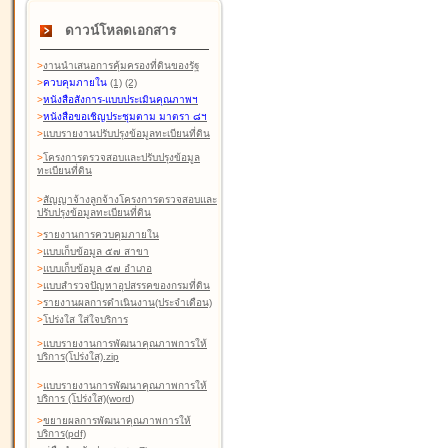
ดาวน์โหลดเอกสาร
>
งานนำเสนอการคุ้มครองที่ดินของรัฐ
>
ควบคุมภายใน
(1)
(2)
>
หนังสือสังการ-แบบประเมินคุณภาพฯ
>
หนังสือขอเชิญประชุมตาม มาตรา ๘ฯ
>
แบบรายงานปรับปรุงข้อมูลทะเบียนที่ดิน
>
โครงการตรวจสอบและปรับปรุงข้อมูล
ทะเบียนที่ดิน
>
สัญญาจ้างลูกจ้างโครงการตรวจสอบและ
ปรับปรุงข้อมูลทะเบียนที่ดิน
>
รายงานการควบคุมภายใน
>
แบบเก็บข้อมูล ๕๗ สาขา
>
แบบเก็บข้อมูล ๕๗ อำเภอ
>
แบบสำรวจปัญหาอุปสรรคของกรมที่ดิน
>
รายงานผลการดำเนินงาน(ประจำเดือน)
>
โปร่งใส ใส่ใจบริการ
>
แบบรายงานการพัฒนาคุณภาพการให้
บริการ(โปร่งใส).zip
>
แบบรายงานการพัฒนาคุณภาพการให้
บริการ (โปร่งใส)(word
)
>
ขยายผลการพัฒนาคุณภาพการให้
บริการ(pdf)