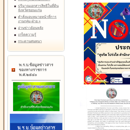
ปริมาณเอกสารสิทธิในที่ดิน
จังหวัดขอนแก่น
คำสั่งมอบหมายหน้าที่การ
งานกลุ่ม-ฝ่าย
»
อ่านข่าวย้อนหลัง
เกร็ดความรู้
กระดานสนทนา
พ.ร.บ.ข้อมูลข่าวสาร
ของทางราชการ
พ.ศ.๒๕๔๐