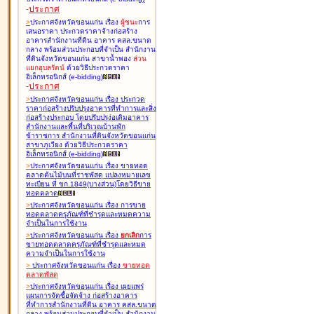
-
ประกาศ
>
ประกาศจังหวัดขอนแก่น เรื่อง
ผู้ชนะ
การ
เสนอราคา ประกวดราคาจ้างก่อสร้าง
อาคารสำนักงานที่ดิน อาคาร คสล.ขนาด
กลาง พร้อมส่วนประกอบที่จำเป็น สำนักงาน
ที่ดินจังหวัดขอนแก่น สาขาน้ำพอง
ส่วน
แยกอุบลรัตน์
ด้วยวิธีประกวดราคา
อิเล็กทรอนิกส์ (e-bidding
)
-
ประกาศ
>
ประกาศจังหวัดขอนแก่น เรื่อง
ประกวด
ราคาก่อสร้างปรับปรุงอาคารที่ทำการและสิ่ง
ก่อสร้างประกอบ โดยปรับปรุง่อเติมอาคาร
สำนักงานและพื้นที่บริเวณบ้านพัก
ข้าราชการ สำนักงานที่ดินจังหวัดขอนแก่น
สาขาภูเวียง ด้วยวิธีประกวดราคา
อิเล็กทรอนิกส์ (e-bidding
)
>
ประกาศจังหวัดขอนแก่น เรื่อง
ขายทอด
ตลาดต้นไม้บนที่ราชพัสดุ แปลงหมายเลข
ทะเบียน ที่ ขก.1849(บางส่วน)โดยวิธีขาย
ทอดตลาด
>
ประกาศจังหวัดขอนแก่น เรื่อง
การขาย
ทอดตลาดครุภัณฑ์ที่ชำรุดและหมดความ
จำเป็นในการใช้งาน
>
ประกาศจังหวัดขอนแก่น เรื่อง
ยกเลิก
การ
ขายทอดตลาดครุภัณฑ์ที่ชำรุดและหมด
ความจำเป็นในการใช้งาน
>
ประกาศจังหวัดขอนแก่น เรื่อง
ขายทอด
ตลาด
พัสดุ
>
ประกาศจังหวัดขอนแก่น เรื่อง
เผยแพร่
แผนการจัดซื้อจัดจ้าง ก่อสร้างอาคาร
ที่ทำการสำนักงานที่ดิน อาคาร คสล.ขนาด
กลาง พร้อมส่วนประกอบที่จำเป็น สำนักงาน