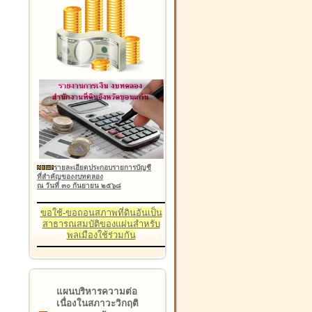
รายละเอียดประกอบรายการบัญชี
ที่สำคัญของงบทดลอง
ณ วันที่ ๓๐ กันยายน ๒๕๖๘
ขอใช้-ขอถอนสภาพที่ดินอันเป็น
สาธารณสมบัติของแผ่นสำหรับ
พลเมืองใช้ร่วมกัน
แผนบริหารความต่อ
เนื่องในสภาวะวิกฤติ