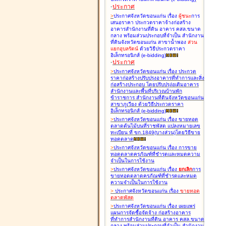
-
ประกาศ
>
ประกาศจังหวัดขอนแก่น เรื่อง
ผู้ชนะ
การ
เสนอราคา ประกวดราคาจ้างก่อสร้าง
อาคารสำนักงานที่ดิน อาคาร คสล.ขนาด
กลาง พร้อมส่วนประกอบที่จำเป็น สำนักงาน
ที่ดินจังหวัดขอนแก่น สาขาน้ำพอง
ส่วน
แยกอุบลรัตน์
ด้วยวิธีประกวดราคา
อิเล็กทรอนิกส์ (e-bidding
)
-
ประกาศ
>
ประกาศจังหวัดขอนแก่น เรื่อง
ประกวด
ราคาก่อสร้างปรับปรุงอาคารที่ทำการและสิ่ง
ก่อสร้างประกอบ โดยปรับปรุง่อเติมอาคาร
สำนักงานและพื้นที่บริเวณบ้านพัก
ข้าราชการ สำนักงานที่ดินจังหวัดขอนแก่น
สาขาภูเวียง ด้วยวิธีประกวดราคา
อิเล็กทรอนิกส์ (e-bidding
)
>
ประกาศจังหวัดขอนแก่น เรื่อง
ขายทอด
ตลาดต้นไม้บนที่ราชพัสดุ แปลงหมายเลข
ทะเบียน ที่ ขก.1849(บางส่วน)โดยวิธีขาย
ทอดตลาด
>
ประกาศจังหวัดขอนแก่น เรื่อง
การขาย
ทอดตลาดครุภัณฑ์ที่ชำรุดและหมดความ
จำเป็นในการใช้งาน
>
ประกาศจังหวัดขอนแก่น เรื่อง
ยกเลิก
การ
ขายทอดตลาดครุภัณฑ์ที่ชำรุดและหมด
ความจำเป็นในการใช้งาน
>
ประกาศจังหวัดขอนแก่น เรื่อง
ขายทอด
ตลาด
พัสดุ
>
ประกาศจังหวัดขอนแก่น เรื่อง
เผยแพร่
แผนการจัดซื้อจัดจ้าง ก่อสร้างอาคาร
ที่ทำการสำนักงานที่ดิน อาคาร คสล.ขนาด
กลาง พร้อมส่วนประกอบที่จำเป็น สำนักงาน