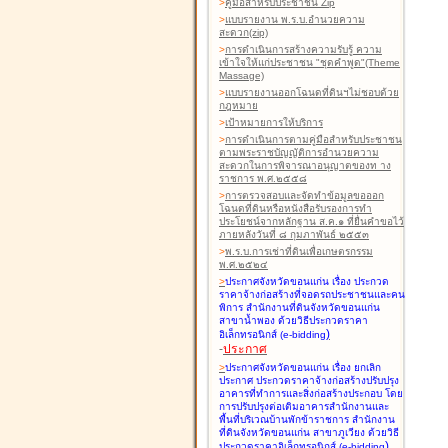
>
คู่มือสำหรับประชาชน Zip
>
แบบรายงาน พ.ร.บ.อำนวยความ
สะดวก(zip)
>
การดำเนินการสร้างความรับรู้ ความ
เข้าใจให้แก่ประชาชน "ชุดคำพูด"(Theme
Massage)
>
แบบรายงานออกโฉนดที่ดินฯไม่ชอบด้วย
กฎหมาย
>
เป้าหมายการให้บริการ
>
การดำเนินการตามคู่มือสำหรับประชาชน
ตามพระราชบัญญัติการอำนวยความ
สะดวกในการพิจารณาอนุญาตของท าง
ราชการ พ.ศ.๒๕๕๘
>
การตรวจสอบและจัดทำข้อมูลขอออก
โฉนดที่ดินหรือหนังสือรับรองการทำ
ประโยชน์จากหลักฐาน ส.ค.๑ ที่ยื่นคำขอไว้
ภายหลังวันที่ ๘ กุมภาพันธ์ ๒๕๕๓
>
พ.ร.บ.การเช่าที่ดินเพื่อเกษตรกรรม
พ.ศ.๒๕๒๔
>
ประกาศจังหวัดขอนแก่น เรื่อง ประกวด
ราคาจ้างก่อสร้างที่จอดรถประชาชนและคน
พิการ สำนักงานที่ดินจังหวัดขอนแก่น
สาขาน้ำพอง
ด้วยวิธีประกวดราคา
)
อิเล็กทรอนิกส์ (e-bidding
-
ประกาศ
>
ประกาศจังหวัดขอนแก่น เรื่อง ยกเลิก
ประกาศ ประกวดราคาจ้างก่อสร้างปรับปรุง
อาคารที่ทำการและสิ่งก่อสร้างประกอบ โดย
การปรับปรุงต่อเติมอาคารสำนักงานและ
พื้นที่บริเวณบ้านพักข้าราชการ สำนักงาน
ที่ดินจังหวัดขอนแก่น สาขาภูเวียง
ด้วยวิธี
)
ประกวดราคาอิเล็กทรอนิกส์ (e-bidding