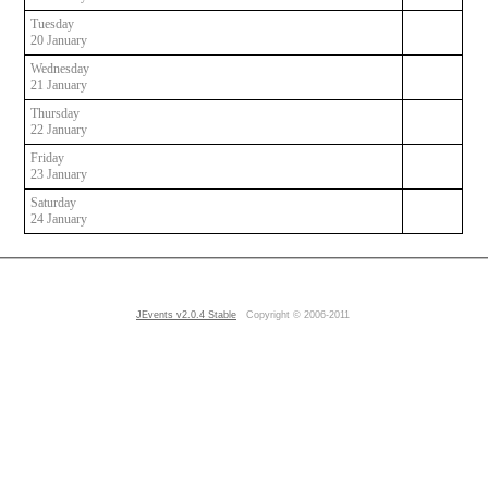
Tuesday
20 January
Wednesday
21 January
Thursday
22 January
Friday
23 January
Saturday
24 January
JEvents v2.0.4 Stable
Copyright © 2006-2011