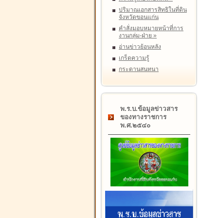
ปริมาณเอกสารสิทธิในที่ดิน
จังหวัดขอนแก่น
คำสั่งมอบหมายหน้าที่การ
งานกลุ่ม-ฝ่าย
»
อ่านข่าวย้อนหลัง
เกร็ดความรู้
กระดานสนทนา
พ.ร.บ.ข้อมูลข่าวสาร
ของทางราชการ
พ.ศ.๒๕๔๐