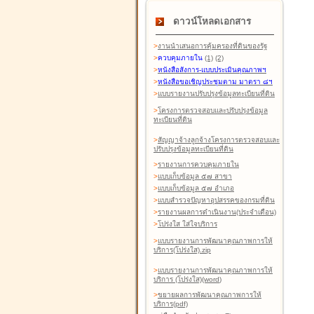
ดาวน์โหลดเอกสาร
>
งานนำเสนอการคุ้มครองที่ดินของรัฐ
>
ควบคุมภายใน
(1)
(2)
>
หนังสือสังการ-แบบประเมินคุณภาพฯ
>
หนังสือขอเชิญประชุมตาม มาตรา ๘ฯ
>
แบบรายงานปรับปรุงข้อมูลทะเบียนที่ดิน
>
โครงการตรวจสอบและปรับปรุงข้อมูล
ทะเบียนที่ดิน
>
สัญญาจ้างลูกจ้างโครงการตรวจสอบและ
ปรับปรุงข้อมูลทะเบียนที่ดิน
>
รายงานการควบคุมภายใน
>
แบบเก็บข้อมูล ๕๗ สาขา
>
แบบเก็บข้อมูล ๕๗ อำเภอ
>
แบบสำรวจปัญหาอุปสรรคของกรมที่ดิน
>
รายงานผลการดำเนินงาน(ประจำเดือน)
>
โปร่งใส ใส่ใจบริการ
>
แบบรายงานการพัฒนาคุณภาพการให้
บริการ(โปร่งใส).zip
>
แบบรายงานการพัฒนาคุณภาพการให้
บริการ (โปร่งใส)(word
)
>
ขยายผลการพัฒนาคุณภาพการให้
บริการ(pdf)