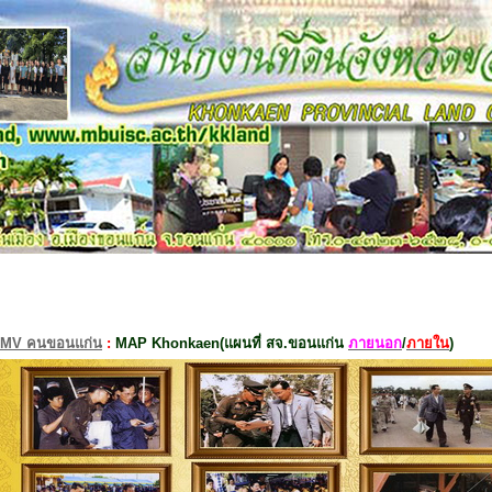
MV คนขอนแก่น
:
MAP Khonkaen(แผนที่ สจ.ขอนแก่น
ภายนอก
/
ภายใน
)