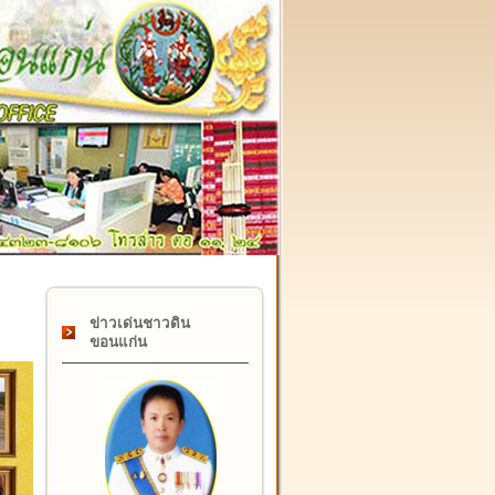
๑๗ กุมภาพันธ์ "วันคล้ายวันสถาปนากรมที่ดิน" ครบรอบ ๑๒๒ ปี
ข่าวเด่นชาวดิน
ขอนแก่น