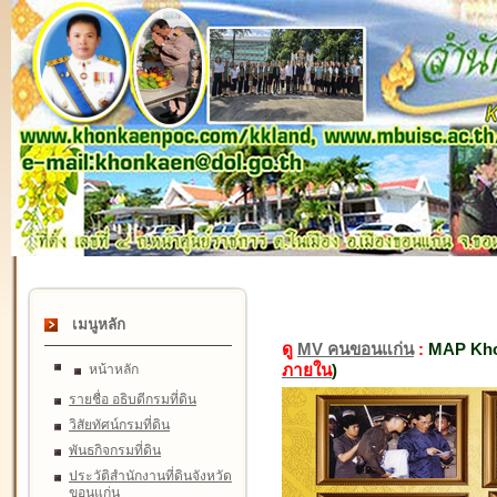
เมนูหลัก
ดู
MV คนขอนแก่น
:
MAP Kho
ภายใน
)
หน้าหลัก
รายชื่อ อธิบดีกรมที่ดิน
วิสัยทัศน์กรมที่ดิน
พันธกิจกรมที่ดิน
ประวัติสำนักงานที่ดินจังหวัด
ขอนแก่น