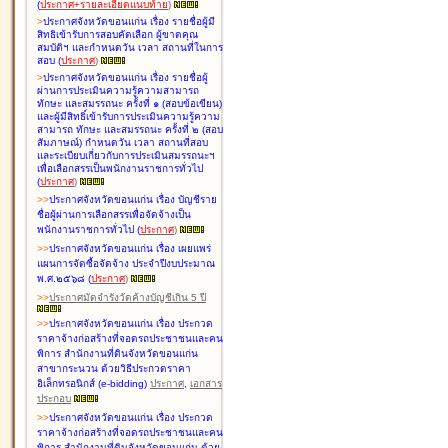
(
ประกาศ+รายละเอียดแนบท้าย
)
>
ประกาศจังหวัดขอนแก่น เรื่อง
รายชื่อผู้มี
สิทธิเข้ารับการสอบคัดเลือก ผู้ขาดคุณ
สมบัติฯ และกำหนดวัน เวลา สถานที่ในการ
สอบ
(
ประกาศ
)
>
ประกาศจังหวัดขอนแก่น เรื่อง
รายชื่อผู้
ผ่านการประเมินความรู้ความสามารถ
ทักษะ และสมรรถนะ ครั้งที่ ๑ (สอบข้อเขียน)
และผู้มีสิทธิ์เข้ารับการประเมินความรู้ความ
สามารถ ทักษะ และสมรรถนะ ครั้งที่ ๒ (สอบ
สัมภาษณ์) กำหนดวัน เวลา สถานที่สอบ
และระเบียบเกี่ยวกับการประเมินสมรรถนะฯ
เพื่อเลือกสรรเป็นพนักงานราชการทั่วไป
(
ประกาศ
)
>
>
ประกาศจังหวัดขอนแก่น เรื่อง
บัญชี
ราย
ชื่อผู้ผ่านการเลือกสรรเพื่อจัดจ้างเป็น
พนักงานราชการทั่วไป
(
ประกาศ
)
>
>
ประกาศจังหวัดขอนแก่น เรื่อง
เผยแพร่
แผนการจัดซื้อจัดจ้าง ประจำปีงบประมาณ
พ.ศ.๒๕๖๘
(
ประกาศ
)
>
>
ประกาศมัดจำรังวัดค้างบัญชีเกิน 5 ปี
>
>
ประกาศจังหวัดขอนแก่น เรื่อง ประกวด
ราคาจ้างก่อสร้างที่จอดรถประชาชนและคน
พิการ สำนักงานที่ดินจังหวัดขอนแก่น
สาขากระนวน ด้วยวิธีประกวดราคา
อิเล็กทรอนิกส์ (e-bidding)
ประกาศ
,
เอกสาร
ประกอบ
>
>
ประกาศจังหวัดขอนแก่น เรื่อง ประกวด
ราคาจ้างก่อสร้างที่จอดรถประชาชนและคน
พิการ สำนักงานที่ดินจังหวัดขอนแก่น ด้วย