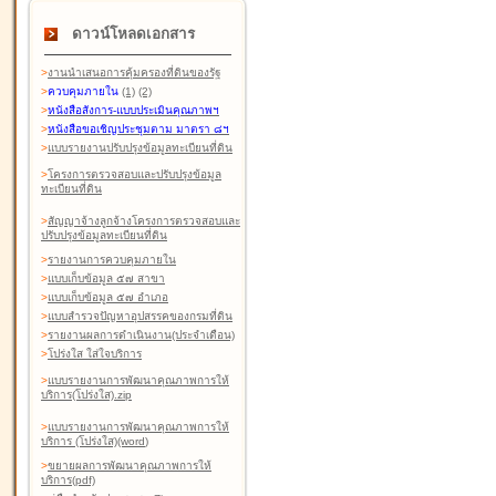
ดาวน์โหลดเอกสาร
>
งานนำเสนอการคุ้มครองที่ดินของรัฐ
>
ควบคุมภายใน
(1)
(2)
>
หนังสือสังการ-แบบประเมินคุณภาพฯ
>
หนังสือขอเชิญประชุมตาม มาตรา ๘ฯ
>
แบบรายงานปรับปรุงข้อมูลทะเบียนที่ดิน
>
โครงการตรวจสอบและปรับปรุงข้อมูล
ทะเบียนที่ดิน
>
สัญญาจ้างลูกจ้างโครงการตรวจสอบและ
ปรับปรุงข้อมูลทะเบียนที่ดิน
>
รายงานการควบคุมภายใน
>
แบบเก็บข้อมูล ๕๗ สาขา
>
แบบเก็บข้อมูล ๕๗ อำเภอ
>
แบบสำรวจปัญหาอุปสรรคของกรมที่ดิน
>
รายงานผลการดำเนินงาน(ประจำเดือน)
>
โปร่งใส ใส่ใจบริการ
>
แบบรายงานการพัฒนาคุณภาพการให้
บริการ(โปร่งใส).zip
>
แบบรายงานการพัฒนาคุณภาพการให้
บริการ (โปร่งใส)(word
)
>
ขยายผลการพัฒนาคุณภาพการให้
บริการ(pdf)