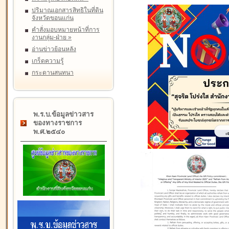
ปริมาณเอกสารสิทธิในที่ดิน
จังหวัดขอนแก่น
คำสั่งมอบหมายหน้าที่การ
งานกลุ่ม-ฝ่าย
»
อ่านข่าวย้อนหลัง
เกร็ดความรู้
กระดานสนทนา
พ.ร.บ.ข้อมูลข่าวสาร
ของทางราชการ
พ.ศ.๒๕๔๐