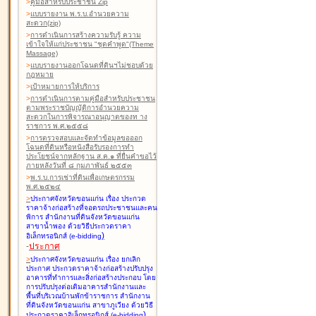
>
คู่มือสำหรับประชาชน Zip
>
แบบรายงาน พ.ร.บ.อำนวยความ
สะดวก(zip)
>
การดำเนินการสร้างความรับรู้ ความ
เข้าใจให้แก่ประชาชน "ชุดคำพูด"(Theme
Massage)
>
แบบรายงานออกโฉนดที่ดินฯไม่ชอบด้วย
กฎหมาย
>
เป้าหมายการให้บริการ
>
การดำเนินการตามคู่มือสำหรับประชาชน
ตามพระราชบัญญัติการอำนวยความ
สะดวกในการพิจารณาอนุญาตของท าง
ราชการ พ.ศ.๒๕๕๘
>
การตรวจสอบและจัดทำข้อมูลขอออก
โฉนดที่ดินหรือหนังสือรับรองการทำ
ประโยชน์จากหลักฐาน ส.ค.๑ ที่ยื่นคำขอไว้
ภายหลังวันที่ ๘ กุมภาพันธ์ ๒๕๕๓
>
พ.ร.บ.การเช่าที่ดินเพื่อเกษตรกรรม
พ.ศ.๒๕๒๔
>
ประกาศจังหวัดขอนแก่น เรื่อง ประกวด
ราคาจ้างก่อสร้างที่จอดรถประชาชนและคน
พิการ สำนักงานที่ดินจังหวัดขอนแก่น
สาขาน้ำพอง
ด้วยวิธีประกวดราคา
)
อิเล็กทรอนิกส์ (e-bidding
-
ประกาศ
>
ประกาศจังหวัดขอนแก่น เรื่อง ยกเลิก
ประกาศ ประกวดราคาจ้างก่อสร้างปรับปรุง
อาคารที่ทำการและสิ่งก่อสร้างประกอบ โดย
การปรับปรุงต่อเติมอาคารสำนักงานและ
พื้นที่บริเวณบ้านพักข้าราชการ สำนักงาน
ที่ดินจังหวัดขอนแก่น สาขาภูเวียง
ด้วยวิธี
)
ประกวดราคาอิเล็กทรอนิกส์ (e-bidding