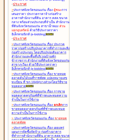
-
ประกาศ
>
ประกาศจังหวัดขอนแก่น เรื่อง
ผู้ชนะ
การ
เสนอราคา ประกวดราคาจ้างก่อสร้าง
อาคารสำนักงานที่ดิน อาคาร คสล.ขนาด
กลาง พร้อมส่วนประกอบที่จำเป็น สำนักงาน
ที่ดินจังหวัดขอนแก่น สาขาน้ำพอง
ส่วน
แยกอุบลรัตน์
ด้วยวิธีประกวดราคา
อิเล็กทรอนิกส์ (e-bidding
)
-
ประกาศ
>
ประกาศจังหวัดขอนแก่น เรื่อง
ประกวด
ราคาก่อสร้างปรับปรุงอาคารที่ทำการและสิ่ง
ก่อสร้างประกอบ โดยปรับปรุง่อเติมอาคาร
สำนักงานและพื้นที่บริเวณบ้านพัก
ข้าราชการ สำนักงานที่ดินจังหวัดขอนแก่น
สาขาภูเวียง ด้วยวิธีประกวดราคา
อิเล็กทรอนิกส์ (e-bidding
)
>
ประกาศจังหวัดขอนแก่น เรื่อง
ขายทอด
ตลาดต้นไม้บนที่ราชพัสดุ แปลงหมายเลข
ทะเบียน ที่ ขก.1849(บางส่วน)โดยวิธีขาย
ทอดตลาด
>
ประกาศจังหวัดขอนแก่น เรื่อง
การขาย
ทอดตลาดครุภัณฑ์ที่ชำรุดและหมดความ
จำเป็นในการใช้งาน
>
ประกาศจังหวัดขอนแก่น เรื่อง
ยกเลิก
การ
ขายทอดตลาดครุภัณฑ์ที่ชำรุดและหมด
ความจำเป็นในการใช้งาน
>
ประกาศจังหวัดขอนแก่น เรื่อง
ขายทอด
ตลาด
พัสดุ
>
ประกาศจังหวัดขอนแก่น เรื่อง
เผยแพร่
แผนการจัดซื้อจัดจ้าง ก่อสร้างอาคาร
ที่ทำการสำนักงานที่ดิน อาคาร คสล.ขนาด
กลาง พร้อมส่วนประกอบที่จำเป็น สำนักงาน