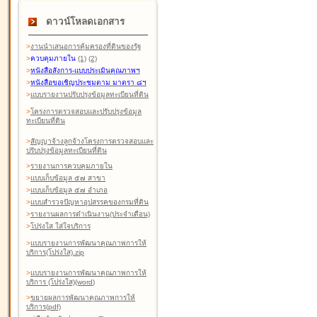
ดาวน์โหลดเอกสาร
>
งานนำเสนอการคุ้มครองที่ดินของรัฐ
>
ควบคุมภายใน
(1)
(2)
>
หนังสือสังการ-แบบประเมินคุณภาพฯ
>
หนังสือขอเชิญประชุมตาม มาตรา ๘ฯ
>
แบบรายงานปรับปรุงข้อมูลทะเบียนที่ดิน
>
โครงการตรวจสอบและปรับปรุงข้อมูล
ทะเบียนที่ดิน
>
สัญญาจ้างลูกจ้างโครงการตรวจสอบและ
ปรับปรุงข้อมูลทะเบียนที่ดิน
>
รายงานการควบคุมภายใน
>
แบบเก็บข้อมูล ๕๗ สาขา
>
แบบเก็บข้อมูล ๕๗ อำเภอ
>
แบบสำรวจปัญหาอุปสรรคของกรมที่ดิน
>
รายงานผลการดำเนินงาน(ประจำเดือน)
>
โปร่งใส ใส่ใจบริการ
>
แบบรายงานการพัฒนาคุณภาพการให้
บริการ(โปร่งใส).zip
>
แบบรายงานการพัฒนาคุณภาพการให้
บริการ (โปร่งใส)(word
)
>
ขยายผลการพัฒนาคุณภาพการให้
บริการ(pdf)