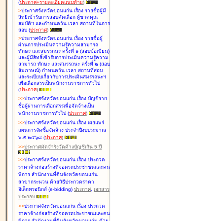
(
ประกาศ+รายละเอียดแนบท้าย
)
>
ประกาศจังหวัดขอนแก่น เรื่อง
รายชื่อผู้มี
สิทธิเข้ารับการสอบคัดเลือก ผู้ขาดคุณ
สมบัติฯ และกำหนดวัน เวลา สถานที่ในการ
สอบ
(
ประกาศ
)
>
ประกาศจังหวัดขอนแก่น เรื่อง
รายชื่อผู้
ผ่านการประเมินความรู้ความสามารถ
ทักษะ และสมรรถนะ ครั้งที่ ๑ (สอบข้อเขียน)
และผู้มีสิทธิ์เข้ารับการประเมินความรู้ความ
สามารถ ทักษะ และสมรรถนะ ครั้งที่ ๒ (สอบ
สัมภาษณ์) กำหนดวัน เวลา สถานที่สอบ
และระเบียบเกี่ยวกับการประเมินสมรรถนะฯ
เพื่อเลือกสรรเป็นพนักงานราชการทั่วไป
(
ประกาศ
)
>
>
ประกาศจังหวัดขอนแก่น เรื่อง
บัญชี
ราย
ชื่อผู้ผ่านการเลือกสรรเพื่อจัดจ้างเป็น
พนักงานราชการทั่วไป
(
ประกาศ
)
>
>
ประกาศจังหวัดขอนแก่น เรื่อง
เผยแพร่
แผนการจัดซื้อจัดจ้าง ประจำปีงบประมาณ
พ.ศ.๒๕๖๘
(
ประกาศ
)
>
>
ประกาศมัดจำรังวัดค้างบัญชีเกิน 5 ปี
>
>
ประกาศจังหวัดขอนแก่น เรื่อง ประกวด
ราคาจ้างก่อสร้างที่จอดรถประชาชนและคน
พิการ สำนักงานที่ดินจังหวัดขอนแก่น
สาขากระนวน ด้วยวิธีประกวดราคา
อิเล็กทรอนิกส์ (e-bidding)
ประกาศ
,
เอกสาร
ประกอบ
>
>
ประกาศจังหวัดขอนแก่น เรื่อง ประกวด
ราคาจ้างก่อสร้างที่จอดรถประชาชนและคน
พิการ สำนักงานที่ดินจังหวัดขอนแก่น ด้วย