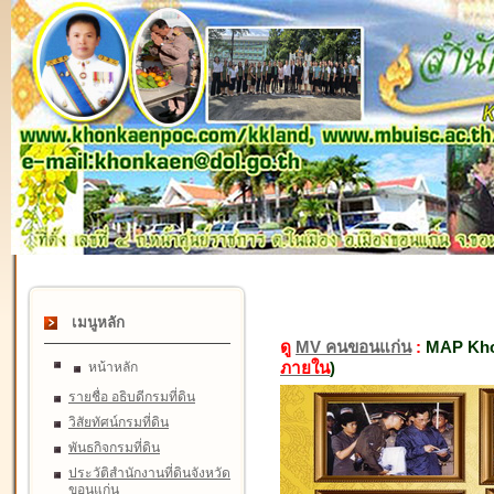
เมนูหลัก
ดู
MV คนขอนแก่น
:
MAP Kho
ภายใน
)
หน้าหลัก
รายชื่อ อธิบดีกรมที่ดิน
วิสัยทัศน์กรมที่ดิน
พันธกิจกรมที่ดิน
ประวัติสำนักงานที่ดินจังหวัด
ขอนแก่น