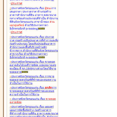
-
ประกาศ
>
ประกาศจังหวัดขอนแก่น เรื่อง
ผู้ชนะ
การ
เสนอราคา ประกวดราคาจ้างก่อสร้าง
อาคารสำนักงานที่ดิน อาคาร คสล.ขนาด
กลาง พร้อมส่วนประกอบที่จำเป็น สำนักงาน
ที่ดินจังหวัดขอนแก่น สาขาน้ำพอง
ส่วน
แยกอุบลรัตน์
ด้วยวิธีประกวดราคา
อิเล็กทรอนิกส์ (e-bidding
)
-
ประกาศ
>
ประกาศจังหวัดขอนแก่น เรื่อง
ประกวด
ราคาก่อสร้างปรับปรุงอาคารที่ทำการและสิ่ง
ก่อสร้างประกอบ โดยปรับปรุง่อเติมอาคาร
สำนักงานและพื้นที่บริเวณบ้านพัก
ข้าราชการ สำนักงานที่ดินจังหวัดขอนแก่น
สาขาภูเวียง ด้วยวิธีประกวดราคา
อิเล็กทรอนิกส์ (e-bidding
)
>
ประกาศจังหวัดขอนแก่น เรื่อง
ขายทอด
ตลาดต้นไม้บนที่ราชพัสดุ แปลงหมายเลข
ทะเบียน ที่ ขก.1849(บางส่วน)โดยวิธีขาย
ทอดตลาด
>
ประกาศจังหวัดขอนแก่น เรื่อง
การขาย
ทอดตลาดครุภัณฑ์ที่ชำรุดและหมดความ
จำเป็นในการใช้งาน
>
ประกาศจังหวัดขอนแก่น เรื่อง
ยกเลิก
การ
ขายทอดตลาดครุภัณฑ์ที่ชำรุดและหมด
ความจำเป็นในการใช้งาน
>
ประกาศจังหวัดขอนแก่น เรื่อง
ขายทอด
ตลาด
พัสดุ
>
ประกาศจังหวัดขอนแก่น เรื่อง
เผยแพร่
แผนการจัดซื้อจัดจ้าง ก่อสร้างอาคาร
ที่ทำการสำนักงานที่ดิน อาคาร คสล.ขนาด
กลาง พร้อมส่วนประกอบที่จำเป็น สำนักงาน