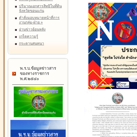
ปริมาณเอกสารสิทธิในที่ดิน
จังหวัดขอนแก่น
คำสั่งมอบหมายหน้าที่การ
งานกลุ่ม-ฝ่าย
»
อ่านข่าวย้อนหลัง
เกร็ดความรู้
กระดานสนทนา
พ.ร.บ.ข้อมูลข่าวสาร
ของทางราชการ
พ.ศ.๒๕๔๐