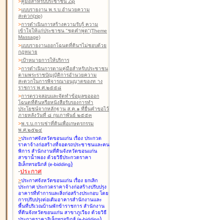
>
คู่มือสำหรับประชาชน Zip
>
แบบรายงาน พ.ร.บ.อำนวยความ
สะดวก(zip)
>
การดำเนินการสร้างความรับรู้ ความ
เข้าใจให้แก่ประชาชน "ชุดคำพูด"(Theme
Massage)
>
แบบรายงานออกโฉนดที่ดินฯไม่ชอบด้วย
กฎหมาย
>
เป้าหมายการให้บริการ
>
การดำเนินการตามคู่มือสำหรับประชาชน
ตามพระราชบัญญัติการอำนวยความ
สะดวกในการพิจารณาอนุญาตของท าง
ราชการ พ.ศ.๒๕๕๘
>
การตรวจสอบและจัดทำข้อมูลขอออก
โฉนดที่ดินหรือหนังสือรับรองการทำ
ประโยชน์จากหลักฐาน ส.ค.๑ ที่ยื่นคำขอไว้
ภายหลังวันที่ ๘ กุมภาพันธ์ ๒๕๕๓
>
พ.ร.บ.การเช่าที่ดินเพื่อเกษตรกรรม
พ.ศ.๒๕๒๔
>
ประกาศจังหวัดขอนแก่น เรื่อง ประกวด
ราคาจ้างก่อสร้างที่จอดรถประชาชนและคน
พิการ สำนักงานที่ดินจังหวัดขอนแก่น
สาขาน้ำพอง
ด้วยวิธีประกวดราคา
)
อิเล็กทรอนิกส์ (e-bidding
-
ประกาศ
>
ประกาศจังหวัดขอนแก่น เรื่อง ยกเลิก
ประกาศ ประกวดราคาจ้างก่อสร้างปรับปรุง
อาคารที่ทำการและสิ่งก่อสร้างประกอบ โดย
การปรับปรุงต่อเติมอาคารสำนักงานและ
พื้นที่บริเวณบ้านพักข้าราชการ สำนักงาน
ที่ดินจังหวัดขอนแก่น สาขาภูเวียง
ด้วยวิธี
)
ประกวดราคาอิเล็กทรอนิกส์ (e-bidding