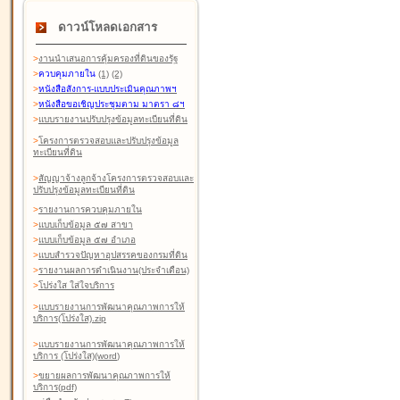
ดาวน์โหลดเอกสาร
>
งานนำเสนอการคุ้มครองที่ดินของรัฐ
>
ควบคุมภายใน
(1)
(2)
>
หนังสือสังการ-แบบประเมินคุณภาพฯ
>
หนังสือขอเชิญประชุมตาม มาตรา ๘ฯ
>
แบบรายงานปรับปรุงข้อมูลทะเบียนที่ดิน
>
โครงการตรวจสอบและปรับปรุงข้อมูล
ทะเบียนที่ดิน
>
สัญญาจ้างลูกจ้างโครงการตรวจสอบและ
ปรับปรุงข้อมูลทะเบียนที่ดิน
>
รายงานการควบคุมภายใน
>
แบบเก็บข้อมูล ๕๗ สาขา
>
แบบเก็บข้อมูล ๕๗ อำเภอ
>
แบบสำรวจปัญหาอุปสรรคของกรมที่ดิน
>
รายงานผลการดำเนินงาน(ประจำเดือน)
>
โปร่งใส ใส่ใจบริการ
>
แบบรายงานการพัฒนาคุณภาพการให้
บริการ(โปร่งใส).zip
>
แบบรายงานการพัฒนาคุณภาพการให้
บริการ (โปร่งใส)(word
)
>
ขยายผลการพัฒนาคุณภาพการให้
บริการ(pdf)