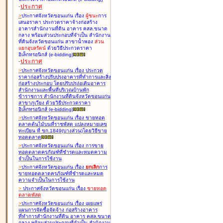
-
ประกาศ
>
ประกาศจังหวัดขอนแก่น เรื่อง
ผู้ชนะ
การ
เสนอราคา ประกวดราคาจ้างก่อสร้าง
อาคารสำนักงานที่ดิน อาคาร คสล.ขนาด
กลาง พร้อมส่วนประกอบที่จำเป็น สำนักงาน
ที่ดินจังหวัดขอนแก่น สาขาน้ำพอง
ส่วน
แยกอุบลรัตน์
ด้วยวิธีประกวดราคา
อิเล็กทรอนิกส์ (e-bidding
)
-
ประกาศ
>
ประกาศจังหวัดขอนแก่น เรื่อง
ประกวด
ราคาก่อสร้างปรับปรุงอาคารที่ทำการและสิ่ง
ก่อสร้างประกอบ โดยปรับปรุง่อเติมอาคาร
สำนักงานและพื้นที่บริเวณบ้านพัก
ข้าราชการ สำนักงานที่ดินจังหวัดขอนแก่น
สาขาภูเวียง ด้วยวิธีประกวดราคา
อิเล็กทรอนิกส์ (e-bidding
)
>
ประกาศจังหวัดขอนแก่น เรื่อง
ขายทอด
ตลาดต้นไม้บนที่ราชพัสดุ แปลงหมายเลข
ทะเบียน ที่ ขก.1849(บางส่วน)โดยวิธีขาย
ทอดตลาด
>
ประกาศจังหวัดขอนแก่น เรื่อง
การขาย
ทอดตลาดครุภัณฑ์ที่ชำรุดและหมดความ
จำเป็นในการใช้งาน
>
ประกาศจังหวัดขอนแก่น เรื่อง
ยกเลิก
การ
ขายทอดตลาดครุภัณฑ์ที่ชำรุดและหมด
ความจำเป็นในการใช้งาน
>
ประกาศจังหวัดขอนแก่น เรื่อง
ขายทอด
ตลาด
พัสดุ
>
ประกาศจังหวัดขอนแก่น เรื่อง
เผยแพร่
แผนการจัดซื้อจัดจ้าง ก่อสร้างอาคาร
ที่ทำการสำนักงานที่ดิน อาคาร คสล.ขนาด
กลาง พร้อมส่วนประกอบที่จำเป็น สำนักงาน