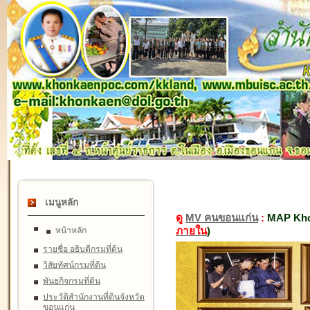
เมนูหลัก
ดู
MV คนขอนแก่น
:
MAP Kho
ภายใน
)
หน้าหลัก
รายชื่อ อธิบดีกรมที่ดิน
วิสัยทัศน์กรมที่ดิน
พันธกิจกรมที่ดิน
ประวัติสำนักงานที่ดินจังหวัด
ขอนแก่น