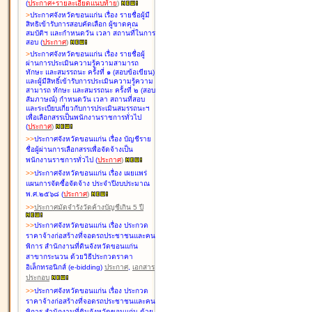
(
ประกาศ+รายละเอียดแนบท้าย
)
>
ประกาศจังหวัดขอนแก่น เรื่อง
รายชื่อผู้มี
สิทธิเข้ารับการสอบคัดเลือก ผู้ขาดคุณ
สมบัติฯ และกำหนดวัน เวลา สถานที่ในการ
สอบ
(
ประกาศ
)
>
ประกาศจังหวัดขอนแก่น เรื่อง
รายชื่อผู้
ผ่านการประเมินความรู้ความสามารถ
ทักษะ และสมรรถนะ ครั้งที่ ๑ (สอบข้อเขียน)
และผู้มีสิทธิ์เข้ารับการประเมินความรู้ความ
สามารถ ทักษะ และสมรรถนะ ครั้งที่ ๒ (สอบ
สัมภาษณ์) กำหนดวัน เวลา สถานที่สอบ
และระเบียบเกี่ยวกับการประเมินสมรรถนะฯ
เพื่อเลือกสรรเป็นพนักงานราชการทั่วไป
(
ประกาศ
)
>
>
ประกาศจังหวัดขอนแก่น เรื่อง
บัญชี
ราย
ชื่อผู้ผ่านการเลือกสรรเพื่อจัดจ้างเป็น
พนักงานราชการทั่วไป
(
ประกาศ
)
>
>
ประกาศจังหวัดขอนแก่น เรื่อง
เผยแพร่
แผนการจัดซื้อจัดจ้าง ประจำปีงบประมาณ
พ.ศ.๒๕๖๘
(
ประกาศ
)
>
>
ประกาศมัดจำรังวัดค้างบัญชีเกิน 5 ปี
>
>
ประกาศจังหวัดขอนแก่น เรื่อง ประกวด
ราคาจ้างก่อสร้างที่จอดรถประชาชนและคน
พิการ สำนักงานที่ดินจังหวัดขอนแก่น
สาขากระนวน ด้วยวิธีประกวดราคา
อิเล็กทรอนิกส์ (e-bidding)
ประกาศ
,
เอกสาร
ประกอบ
>
>
ประกาศจังหวัดขอนแก่น เรื่อง ประกวด
ราคาจ้างก่อสร้างที่จอดรถประชาชนและคน
พิการ สำนักงานที่ดินจังหวัดขอนแก่น ด้วย