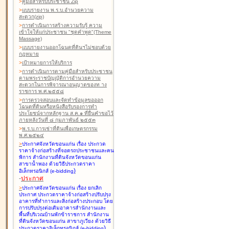
>
คู่มือสำหรับประชาชน Zip
>
แบบรายงาน พ.ร.บ.อำนวยความ
สะดวก(zip)
>
การดำเนินการสร้างความรับรู้ ความ
เข้าใจให้แก่ประชาชน "ชุดคำพูด"(Theme
Massage)
>
แบบรายงานออกโฉนดที่ดินฯไม่ชอบด้วย
กฎหมาย
>
เป้าหมายการให้บริการ
>
การดำเนินการตามคู่มือสำหรับประชาชน
ตามพระราชบัญญัติการอำนวยความ
สะดวกในการพิจารณาอนุญาตของท าง
ราชการ พ.ศ.๒๕๕๘
>
การตรวจสอบและจัดทำข้อมูลขอออก
โฉนดที่ดินหรือหนังสือรับรองการทำ
ประโยชน์จากหลักฐาน ส.ค.๑ ที่ยื่นคำขอไว้
ภายหลังวันที่ ๘ กุมภาพันธ์ ๒๕๕๓
>
พ.ร.บ.การเช่าที่ดินเพื่อเกษตรกรรม
พ.ศ.๒๕๒๔
>
ประกาศจังหวัดขอนแก่น เรื่อง ประกวด
ราคาจ้างก่อสร้างที่จอดรถประชาชนและคน
พิการ สำนักงานที่ดินจังหวัดขอนแก่น
สาขาน้ำพอง
ด้วยวิธีประกวดราคา
)
อิเล็กทรอนิกส์ (e-bidding
-
ประกาศ
>
ประกาศจังหวัดขอนแก่น เรื่อง ยกเลิก
ประกาศ ประกวดราคาจ้างก่อสร้างปรับปรุง
อาคารที่ทำการและสิ่งก่อสร้างประกอบ โดย
การปรับปรุงต่อเติมอาคารสำนักงานและ
พื้นที่บริเวณบ้านพักข้าราชการ สำนักงาน
ที่ดินจังหวัดขอนแก่น สาขาภูเวียง
ด้วยวิธี
)
ประกวดราคาอิเล็กทรอนิกส์ (e-bidding