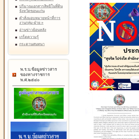
ปริมาณเอกสารสิทธิในที่ดิน
จังหวัดขอนแก่น
คำสั่งมอบหมายหน้าที่การ
งานกลุ่ม-ฝ่าย
»
อ่านข่าวย้อนหลัง
เกร็ดความรู้
กระดานสนทนา
พ.ร.บ.ข้อมูลข่าวสาร
ของทางราชการ
พ.ศ.๒๕๔๐