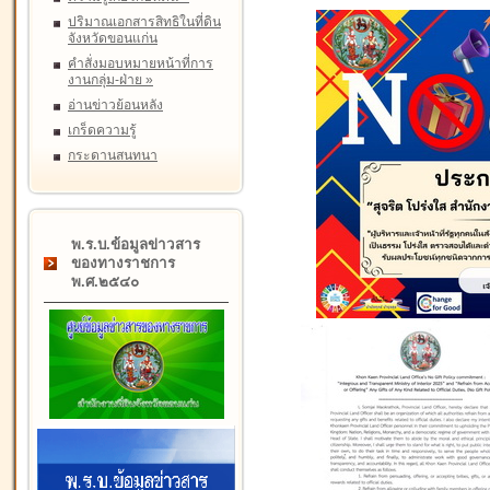
ปริมาณเอกสารสิทธิในที่ดิน
จังหวัดขอนแก่น
คำสั่งมอบหมายหน้าที่การ
งานกลุ่ม-ฝ่าย
»
อ่านข่าวย้อนหลัง
เกร็ดความรู้
กระดานสนทนา
พ.ร.บ.ข้อมูลข่าวสาร
ของทางราชการ
พ.ศ.๒๕๔๐