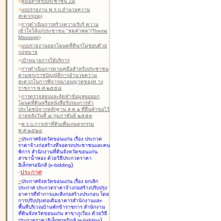
>
คู่มือสำหรับประชาชน Zip
>
แบบรายงาน พ.ร.บ.อำนวยความ
สะดวก(zip)
>
การดำเนินการสร้างความรับรู้ ความ
เข้าใจให้แก่ประชาชน "ชุดคำพูด"(Theme
Massage)
>
แบบรายงานออกโฉนดที่ดินฯไม่ชอบด้วย
กฎหมาย
>
เป้าหมายการให้บริการ
>
การดำเนินการตามคู่มือสำหรับประชาชน
ตามพระราชบัญญัติการอำนวยความ
สะดวกในการพิจารณาอนุญาตของท าง
ราชการ พ.ศ.๒๕๕๘
>
การตรวจสอบและจัดทำข้อมูลขอออก
โฉนดที่ดินหรือหนังสือรับรองการทำ
ประโยชน์จากหลักฐาน ส.ค.๑ ที่ยื่นคำขอไว้
ภายหลังวันที่ ๘ กุมภาพันธ์ ๒๕๕๓
>
พ.ร.บ.การเช่าที่ดินเพื่อเกษตรกรรม
พ.ศ.๒๕๒๔
>
ประกาศจังหวัดขอนแก่น เรื่อง ประกวด
ราคาจ้างก่อสร้างที่จอดรถประชาชนและคน
พิการ สำนักงานที่ดินจังหวัดขอนแก่น
สาขาน้ำพอง
ด้วยวิธีประกวดราคา
)
อิเล็กทรอนิกส์ (e-bidding
-
ประกาศ
>
ประกาศจังหวัดขอนแก่น เรื่อง ยกเลิก
ประกาศ ประกวดราคาจ้างก่อสร้างปรับปรุง
อาคารที่ทำการและสิ่งก่อสร้างประกอบ โดย
การปรับปรุงต่อเติมอาคารสำนักงานและ
พื้นที่บริเวณบ้านพักข้าราชการ สำนักงาน
ที่ดินจังหวัดขอนแก่น สาขาภูเวียง
ด้วยวิธี
)
ประกวดราคาอิเล็กทรอนิกส์ (e-bidding