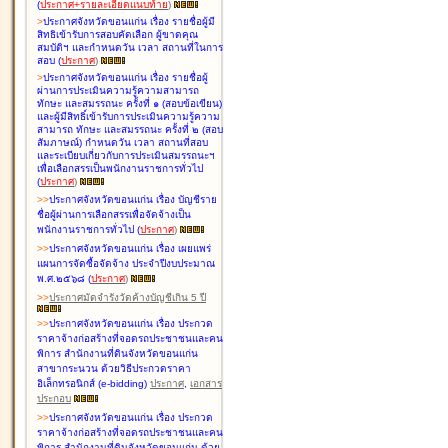
(
ประกาศ+รายละเอียดแนบท้าย
)
>
ประกาศจังหวัดขอนแก่น เรื่อง
รายชื่อผู้มี
สิทธิเข้ารับการสอบคัดเลือก ผู้ขาดคุณ
สมบัติฯ และกำหนดวัน เวลา สถานที่ในการ
สอบ
(
ประกาศ
)
>
ประกาศจังหวัดขอนแก่น เรื่อง
รายชื่อผู้
ผ่านการประเมินความรู้ความสามารถ
ทักษะ และสมรรถนะ ครั้งที่ ๑ (สอบข้อเขียน)
และผู้มีสิทธิ์เข้ารับการประเมินความรู้ความ
สามารถ ทักษะ และสมรรถนะ ครั้งที่ ๒ (สอบ
สัมภาษณ์) กำหนดวัน เวลา สถานที่สอบ
และระเบียบเกี่ยวกับการประเมินสมรรถนะฯ
เพื่อเลือกสรรเป็นพนักงานราชการทั่วไป
(
ประกาศ
)
>
>
ประกาศจังหวัดขอนแก่น เรื่อง
บัญชี
ราย
ชื่อผู้ผ่านการเลือกสรรเพื่อจัดจ้างเป็น
พนักงานราชการทั่วไป
(
ประกาศ
)
>
>
ประกาศจังหวัดขอนแก่น เรื่อง
เผยแพร่
แผนการจัดซื้อจัดจ้าง ประจำปีงบประมาณ
พ.ศ.๒๕๖๘
(
ประกาศ
)
>
>
ประกาศมัดจำรังวัดค้างบัญชีเกิน 5 ปี
>
>
ประกาศจังหวัดขอนแก่น เรื่อง ประกวด
ราคาจ้างก่อสร้างที่จอดรถประชาชนและคน
พิการ สำนักงานที่ดินจังหวัดขอนแก่น
สาขากระนวน ด้วยวิธีประกวดราคา
อิเล็กทรอนิกส์ (e-bidding)
ประกาศ
,
เอกสาร
ประกอบ
>
>
ประกาศจังหวัดขอนแก่น เรื่อง ประกวด
ราคาจ้างก่อสร้างที่จอดรถประชาชนและคน
พิการ สำนักงานที่ดินจังหวัดขอนแก่น ด้วย