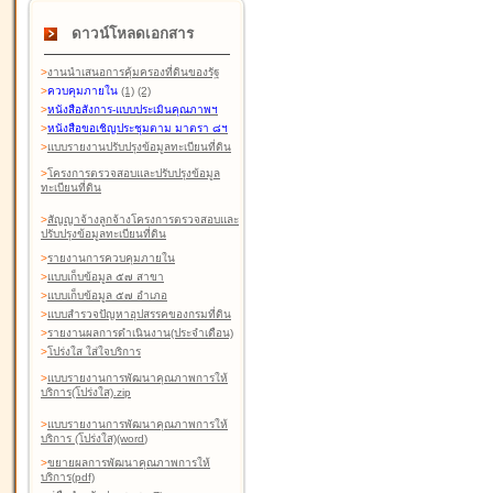
ดาวน์โหลดเอกสาร
>
งานนำเสนอการคุ้มครองที่ดินของรัฐ
>
ควบคุมภายใน
(1)
(2)
>
หนังสือสังการ-แบบประเมินคุณภาพฯ
>
หนังสือขอเชิญประชุมตาม มาตรา ๘ฯ
>
แบบรายงานปรับปรุงข้อมูลทะเบียนที่ดิน
>
โครงการตรวจสอบและปรับปรุงข้อมูล
ทะเบียนที่ดิน
>
สัญญาจ้างลูกจ้างโครงการตรวจสอบและ
ปรับปรุงข้อมูลทะเบียนที่ดิน
>
รายงานการควบคุมภายใน
>
แบบเก็บข้อมูล ๕๗ สาขา
>
แบบเก็บข้อมูล ๕๗ อำเภอ
>
แบบสำรวจปัญหาอุปสรรคของกรมที่ดิน
>
รายงานผลการดำเนินงาน(ประจำเดือน)
>
โปร่งใส ใส่ใจบริการ
>
แบบรายงานการพัฒนาคุณภาพการให้
บริการ(โปร่งใส).zip
>
แบบรายงานการพัฒนาคุณภาพการให้
บริการ (โปร่งใส)(word
)
>
ขยายผลการพัฒนาคุณภาพการให้
บริการ(pdf)