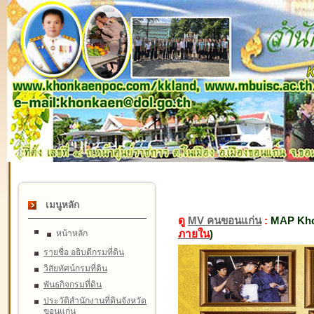
เมนูหลัก
ดู
MV คนขอนแก่น
:
MAP Kho
ภายใน
)
หน้าหลัก
รายชื่อ อธิบดีกรมที่ดิน
วิสัยทัศน์กรมที่ดิน
พันธกิจกรมที่ดิน
ประวัติสำนักงานที่ดินจังหวัด
ขอนแก่น