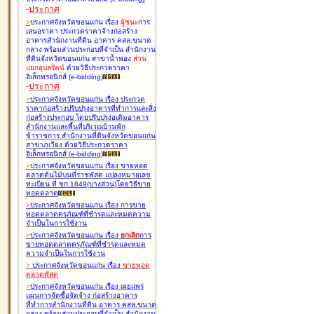
-
ประกาศ
>
ประกาศจังหวัดขอนแก่น เรื่อง
ผู้ชนะ
การ
เสนอราคา ประกวดราคาจ้างก่อสร้าง
อาคารสำนักงานที่ดิน อาคาร คสล.ขนาด
กลาง พร้อมส่วนประกอบที่จำเป็น สำนักงาน
ที่ดินจังหวัดขอนแก่น สาขาน้ำพอง
ส่วน
แยกอุบลรัตน์
ด้วยวิธีประกวดราคา
อิเล็กทรอนิกส์ (e-bidding
)
-
ประกาศ
>
ประกาศจังหวัดขอนแก่น เรื่อง
ประกวด
ราคาก่อสร้างปรับปรุงอาคารที่ทำการและสิ่ง
ก่อสร้างประกอบ โดยปรับปรุง่อเติมอาคาร
สำนักงานและพื้นที่บริเวณบ้านพัก
ข้าราชการ สำนักงานที่ดินจังหวัดขอนแก่น
สาขาภูเวียง ด้วยวิธีประกวดราคา
อิเล็กทรอนิกส์ (e-bidding
)
>
ประกาศจังหวัดขอนแก่น เรื่อง
ขายทอด
ตลาดต้นไม้บนที่ราชพัสดุ แปลงหมายเลข
ทะเบียน ที่ ขก.1849(บางส่วน)โดยวิธีขาย
ทอดตลาด
>
ประกาศจังหวัดขอนแก่น เรื่อง
การขาย
ทอดตลาดครุภัณฑ์ที่ชำรุดและหมดความ
จำเป็นในการใช้งาน
>
ประกาศจังหวัดขอนแก่น เรื่อง
ยกเลิก
การ
ขายทอดตลาดครุภัณฑ์ที่ชำรุดและหมด
ความจำเป็นในการใช้งาน
>
ประกาศจังหวัดขอนแก่น เรื่อง
ขายทอด
ตลาด
พัสดุ
>
ประกาศจังหวัดขอนแก่น เรื่อง
เผยแพร่
แผนการจัดซื้อจัดจ้าง ก่อสร้างอาคาร
ที่ทำการสำนักงานที่ดิน อาคาร คสล.ขนาด
กลาง พร้อมส่วนประกอบที่จำเป็น สำนักงาน