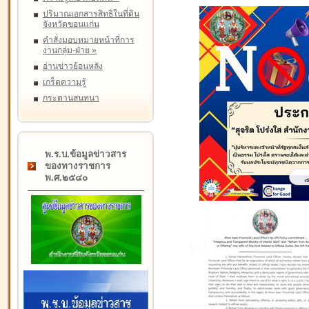
ปริมาณเอกสารสิทธิในที่ดิน
จังหวัดขอนแก่น
คำสั่งมอบหมายหน้าที่การ
งานกลุ่ม-ฝ่าย
»
อ่านข่าวย้อนหลัง
เกร็ดความรู้
กระดานสนทนา
พ.ร.บ.ข้อมูลข่าวสาร
ของทางราชการ
พ.ศ.๒๕๔๐