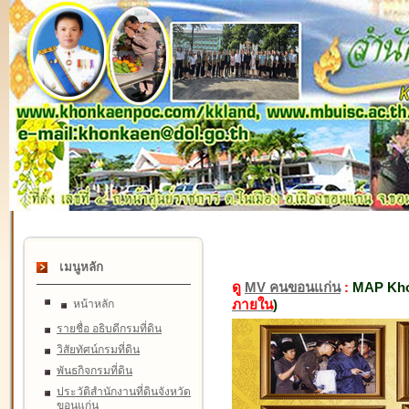
เมนูหลัก
ดู
MV คนขอนแก่น
:
MAP Kho
ภายใน
)
หน้าหลัก
รายชื่อ อธิบดีกรมที่ดิน
วิสัยทัศน์กรมที่ดิน
พันธกิจกรมที่ดิน
ประวัติสำนักงานที่ดินจังหวัด
ขอนแก่น