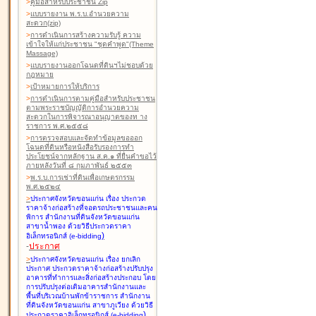
>
คู่มือสำหรับประชาชน Zip
>
แบบรายงาน พ.ร.บ.อำนวยความ
สะดวก(zip)
>
การดำเนินการสร้างความรับรู้ ความ
เข้าใจให้แก่ประชาชน "ชุดคำพูด"(Theme
Massage)
>
แบบรายงานออกโฉนดที่ดินฯไม่ชอบด้วย
กฎหมาย
>
เป้าหมายการให้บริการ
>
การดำเนินการตามคู่มือสำหรับประชาชน
ตามพระราชบัญญัติการอำนวยความ
สะดวกในการพิจารณาอนุญาตของท าง
ราชการ พ.ศ.๒๕๕๘
>
การตรวจสอบและจัดทำข้อมูลขอออก
โฉนดที่ดินหรือหนังสือรับรองการทำ
ประโยชน์จากหลักฐาน ส.ค.๑ ที่ยื่นคำขอไว้
ภายหลังวันที่ ๘ กุมภาพันธ์ ๒๕๕๓
>
พ.ร.บ.การเช่าที่ดินเพื่อเกษตรกรรม
พ.ศ.๒๕๒๔
>
ประกาศจังหวัดขอนแก่น เรื่อง ประกวด
ราคาจ้างก่อสร้างที่จอดรถประชาชนและคน
พิการ สำนักงานที่ดินจังหวัดขอนแก่น
สาขาน้ำพอง
ด้วยวิธีประกวดราคา
)
อิเล็กทรอนิกส์ (e-bidding
-
ประกาศ
>
ประกาศจังหวัดขอนแก่น เรื่อง ยกเลิก
ประกาศ ประกวดราคาจ้างก่อสร้างปรับปรุง
อาคารที่ทำการและสิ่งก่อสร้างประกอบ โดย
การปรับปรุงต่อเติมอาคารสำนักงานและ
พื้นที่บริเวณบ้านพักข้าราชการ สำนักงาน
ที่ดินจังหวัดขอนแก่น สาขาภูเวียง
ด้วยวิธี
)
ประกวดราคาอิเล็กทรอนิกส์ (e-bidding