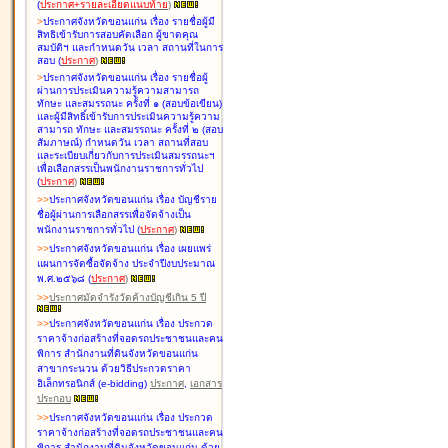
(
ประกาศ+รายละเอียดแนบท้าย
)
>
ประกาศจังหวัดขอนแก่น เรื่อง
รายชื่อผู้มี
สิทธิเข้ารับการสอบคัดเลือก ผู้ขาดคุณ
สมบัติฯ และกำหนดวัน เวลา สถานที่ในการ
สอบ
(
ประกาศ
)
>
ประกาศจังหวัดขอนแก่น เรื่อง
รายชื่อผู้
ผ่านการประเมินความรู้ความสามารถ
ทักษะ และสมรรถนะ ครั้งที่ ๑ (สอบข้อเขียน)
และผู้มีสิทธิ์เข้ารับการประเมินความรู้ความ
สามารถ ทักษะ และสมรรถนะ ครั้งที่ ๒ (สอบ
สัมภาษณ์) กำหนดวัน เวลา สถานที่สอบ
และระเบียบเกี่ยวกับการประเมินสมรรถนะฯ
เพื่อเลือกสรรเป็นพนักงานราชการทั่วไป
(
ประกาศ
)
>
>
ประกาศจังหวัดขอนแก่น เรื่อง
บัญชี
ราย
ชื่อผู้ผ่านการเลือกสรรเพื่อจัดจ้างเป็น
พนักงานราชการทั่วไป
(
ประกาศ
)
>
>
ประกาศจังหวัดขอนแก่น เรื่อง
เผยแพร่
แผนการจัดซื้อจัดจ้าง ประจำปีงบประมาณ
พ.ศ.๒๕๖๘
(
ประกาศ
)
>
>
ประกาศมัดจำรังวัดค้างบัญชีเกิน 5 ปี
>
>
ประกาศจังหวัดขอนแก่น เรื่อง ประกวด
ราคาจ้างก่อสร้างที่จอดรถประชาชนและคน
พิการ สำนักงานที่ดินจังหวัดขอนแก่น
สาขากระนวน ด้วยวิธีประกวดราคา
อิเล็กทรอนิกส์ (e-bidding)
ประกาศ
,
เอกสาร
ประกอบ
>
>
ประกาศจังหวัดขอนแก่น เรื่อง ประกวด
ราคาจ้างก่อสร้างที่จอดรถประชาชนและคน
พิการ สำนักงานที่ดินจังหวัดขอนแก่น ด้วย