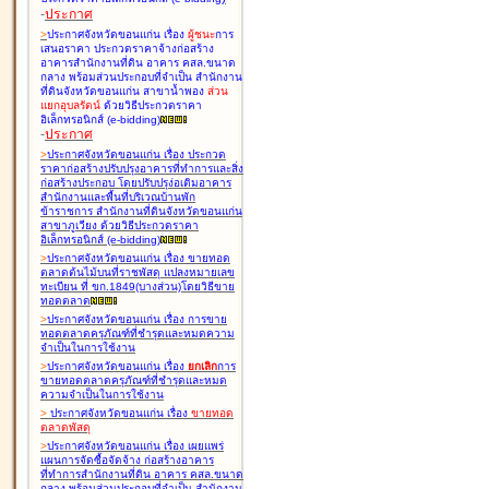
-
ประกาศ
>
ประกาศจังหวัดขอนแก่น เรื่อง
ผู้ชนะ
การ
เสนอราคา ประกวดราคาจ้างก่อสร้าง
อาคารสำนักงานที่ดิน อาคาร คสล.ขนาด
กลาง พร้อมส่วนประกอบที่จำเป็น สำนักงาน
ที่ดินจังหวัดขอนแก่น สาขาน้ำพอง
ส่วน
แยกอุบลรัตน์
ด้วยวิธีประกวดราคา
อิเล็กทรอนิกส์ (e-bidding
)
-
ประกาศ
>
ประกาศจังหวัดขอนแก่น เรื่อง
ประกวด
ราคาก่อสร้างปรับปรุงอาคารที่ทำการและสิ่ง
ก่อสร้างประกอบ โดยปรับปรุง่อเติมอาคาร
สำนักงานและพื้นที่บริเวณบ้านพัก
ข้าราชการ สำนักงานที่ดินจังหวัดขอนแก่น
สาขาภูเวียง ด้วยวิธีประกวดราคา
อิเล็กทรอนิกส์ (e-bidding
)
>
ประกาศจังหวัดขอนแก่น เรื่อง
ขายทอด
ตลาดต้นไม้บนที่ราชพัสดุ แปลงหมายเลข
ทะเบียน ที่ ขก.1849(บางส่วน)โดยวิธีขาย
ทอดตลาด
>
ประกาศจังหวัดขอนแก่น เรื่อง
การขาย
ทอดตลาดครุภัณฑ์ที่ชำรุดและหมดความ
จำเป็นในการใช้งาน
>
ประกาศจังหวัดขอนแก่น เรื่อง
ยกเลิก
การ
ขายทอดตลาดครุภัณฑ์ที่ชำรุดและหมด
ความจำเป็นในการใช้งาน
>
ประกาศจังหวัดขอนแก่น เรื่อง
ขายทอด
ตลาด
พัสดุ
>
ประกาศจังหวัดขอนแก่น เรื่อง
เผยแพร่
แผนการจัดซื้อจัดจ้าง ก่อสร้างอาคาร
ที่ทำการสำนักงานที่ดิน อาคาร คสล.ขนาด
กลาง พร้อมส่วนประกอบที่จำเป็น สำนักงาน