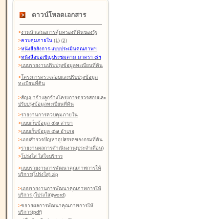
ดาวน์โหลดเอกสาร
>
งานนำเสนอการคุ้มครองที่ดินของรัฐ
>
ควบคุมภายใน
(1)
(2)
>
หนังสือสังการ-แบบประเมินคุณภาพฯ
>
หนังสือขอเชิญประชุมตาม มาตรา ๘ฯ
>
แบบรายงานปรับปรุงข้อมูลทะเบียนที่ดิน
>
โครงการตรวจสอบและปรับปรุงข้อมูล
ทะเบียนที่ดิน
>
สัญญาจ้างลูกจ้างโครงการตรวจสอบและ
ปรับปรุงข้อมูลทะเบียนที่ดิน
>
รายงานการควบคุมภายใน
>
แบบเก็บข้อมูล ๕๗ สาขา
>
แบบเก็บข้อมูล ๕๗ อำเภอ
>
แบบสำรวจปัญหาอุปสรรคของกรมที่ดิน
>
รายงานผลการดำเนินงาน(ประจำเดือน)
>
โปร่งใส ใส่ใจบริการ
>
แบบรายงานการพัฒนาคุณภาพการให้
บริการ(โปร่งใส).zip
>
แบบรายงานการพัฒนาคุณภาพการให้
บริการ (โปร่งใส)(word
)
>
ขยายผลการพัฒนาคุณภาพการให้
บริการ(pdf)