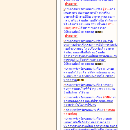
-
ประกาศ
>
ประกาศจังหวัดขอนแก่น เรื่อง
ผู้ชนะ
การ
เสนอราคา ประกวดราคาจ้างก่อสร้าง
อาคารสำนักงานที่ดิน อาคาร คสล.ขนาด
กลาง พร้อมส่วนประกอบที่จำเป็น สำนักงาน
ที่ดินจังหวัดขอนแก่น สาขาน้ำพอง
ส่วน
แยกอุบลรัตน์
ด้วยวิธีประกวดราคา
อิเล็กทรอนิกส์ (e-bidding
)
-
ประกาศ
>
ประกาศจังหวัดขอนแก่น เรื่อง
ประกวด
ราคาก่อสร้างปรับปรุงอาคารที่ทำการและสิ่ง
ก่อสร้างประกอบ โดยปรับปรุง่อเติมอาคาร
สำนักงานและพื้นที่บริเวณบ้านพัก
ข้าราชการ สำนักงานที่ดินจังหวัดขอนแก่น
สาขาภูเวียง ด้วยวิธีประกวดราคา
อิเล็กทรอนิกส์ (e-bidding
)
>
ประกาศจังหวัดขอนแก่น เรื่อง
ขายทอด
ตลาดต้นไม้บนที่ราชพัสดุ แปลงหมายเลข
ทะเบียน ที่ ขก.1849(บางส่วน)โดยวิธีขาย
ทอดตลาด
>
ประกาศจังหวัดขอนแก่น เรื่อง
การขาย
ทอดตลาดครุภัณฑ์ที่ชำรุดและหมดความ
จำเป็นในการใช้งาน
>
ประกาศจังหวัดขอนแก่น เรื่อง
ยกเลิก
การ
ขายทอดตลาดครุภัณฑ์ที่ชำรุดและหมด
ความจำเป็นในการใช้งาน
>
ประกาศจังหวัดขอนแก่น เรื่อง
ขายทอด
ตลาด
พัสดุ
>
ประกาศจังหวัดขอนแก่น เรื่อง
เผยแพร่
แผนการจัดซื้อจัดจ้าง ก่อสร้างอาคาร
ที่ทำการสำนักงานที่ดิน อาคาร คสล.ขนาด
กลาง พร้อมส่วนประกอบที่จำเป็น สำนักงาน