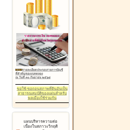
รายละเอียดประกอบรายการบัญชี
ที่สำคัญของงบทดลอง
ณ วันที่ ๓๐ กันยายน ๒๕๖๘
ขอใช้-ขอถอนสภาพที่ดินอันเป็น
สาธารณสมบัติของแผ่นสำหรับ
พลเมืองใช้ร่วมกัน
แผนบริหารความต่อ
เนื่องในสภาวะวิกฤติ