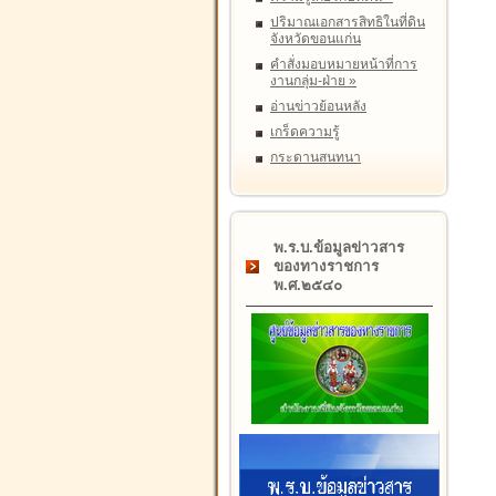
ปริมาณเอกสารสิทธิในที่ดิน
จังหวัดขอนแก่น
คำสั่งมอบหมายหน้าที่การ
งานกลุ่ม-ฝ่าย
»
อ่านข่าวย้อนหลัง
เกร็ดความรู้
กระดานสนทนา
พ.ร.บ.ข้อมูลข่าวสาร
ของทางราชการ
พ.ศ.๒๕๔๐