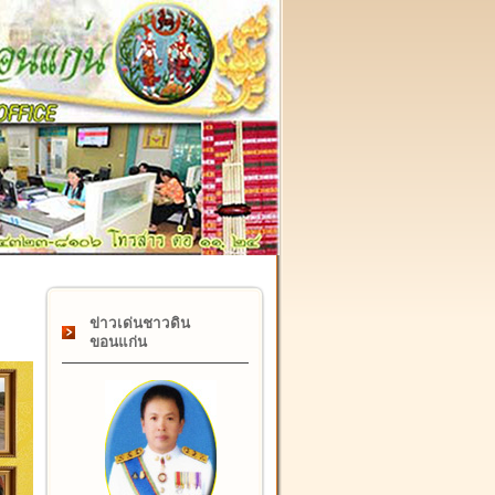
๑๗ กุมภาพันธ์ "วันคล้ายวันสถาปนากรมที่ดิน" ครบรอบ ๑๒๒ ปี
ข่าวเด่นชาวดิน
ขอนแก่น