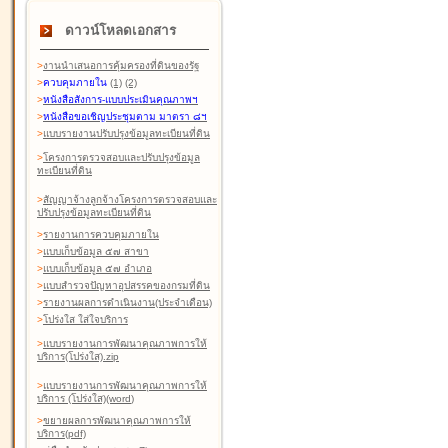
ดาวน์โหลดเอกสาร
>
งานนำเสนอการคุ้มครองที่ดินของรัฐ
>
ควบคุมภายใน
(1)
(2)
>
หนังสือสังการ-แบบประเมินคุณภาพฯ
>
หนังสือขอเชิญประชุมตาม มาตรา ๘ฯ
>
แบบรายงานปรับปรุงข้อมูลทะเบียนที่ดิน
>
โครงการตรวจสอบและปรับปรุงข้อมูล
ทะเบียนที่ดิน
>
สัญญาจ้างลูกจ้างโครงการตรวจสอบและ
ปรับปรุงข้อมูลทะเบียนที่ดิน
>
รายงานการควบคุมภายใน
>
แบบเก็บข้อมูล ๕๗ สาขา
>
แบบเก็บข้อมูล ๕๗ อำเภอ
>
แบบสำรวจปัญหาอุปสรรคของกรมที่ดิน
>
รายงานผลการดำเนินงาน(ประจำเดือน)
>
โปร่งใส ใส่ใจบริการ
>
แบบรายงานการพัฒนาคุณภาพการให้
บริการ(โปร่งใส).zip
>
แบบรายงานการพัฒนาคุณภาพการให้
บริการ (โปร่งใส)(word
)
>
ขยายผลการพัฒนาคุณภาพการให้
บริการ(pdf)