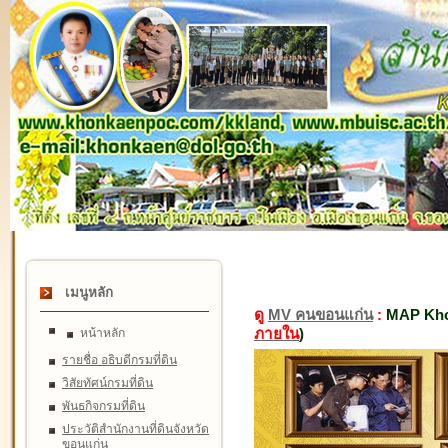
เมนูหลัก
ดู
MV คนขอนแก่น
:
MAP Kho
ภายใน
)
หน้าหลัก
รายชื่อ อธิบดีกรมที่ดิน
วิสัยทัศน์กรมที่ดิน
พันธกิจกรมที่ดิน
ประวัติสำนักงานที่ดินจังหวัด
ขอนแก่น