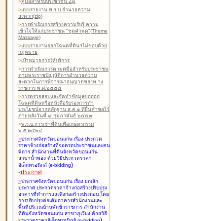
>
คู่มือสำหรับประชาชน Zip
>
แบบรายงาน พ.ร.บ.อำนวยความ
สะดวก(zip)
>
การดำเนินการสร้างความรับรู้ ความ
เข้าใจให้แก่ประชาชน "ชุดคำพูด"(Theme
Massage)
>
แบบรายงานออกโฉนดที่ดินฯไม่ชอบด้วย
กฎหมาย
>
เป้าหมายการให้บริการ
>
การดำเนินการตามคู่มือสำหรับประชาชน
ตามพระราชบัญญัติการอำนวยความ
สะดวกในการพิจารณาอนุญาตของท าง
ราชการ พ.ศ.๒๕๕๘
>
การตรวจสอบและจัดทำข้อมูลขอออก
โฉนดที่ดินหรือหนังสือรับรองการทำ
ประโยชน์จากหลักฐาน ส.ค.๑ ที่ยื่นคำขอไว้
ภายหลังวันที่ ๘ กุมภาพันธ์ ๒๕๕๓
>
พ.ร.บ.การเช่าที่ดินเพื่อเกษตรกรรม
พ.ศ.๒๕๒๔
>
ประกาศจังหวัดขอนแก่น เรื่อง ประกวด
ราคาจ้างก่อสร้างที่จอดรถประชาชนและคน
พิการ สำนักงานที่ดินจังหวัดขอนแก่น
สาขาน้ำพอง
ด้วยวิธีประกวดราคา
)
อิเล็กทรอนิกส์ (e-bidding
-
ประกาศ
>
ประกาศจังหวัดขอนแก่น เรื่อง ยกเลิก
ประกาศ ประกวดราคาจ้างก่อสร้างปรับปรุง
อาคารที่ทำการและสิ่งก่อสร้างประกอบ โดย
การปรับปรุงต่อเติมอาคารสำนักงานและ
พื้นที่บริเวณบ้านพักข้าราชการ สำนักงาน
ที่ดินจังหวัดขอนแก่น สาขาภูเวียง
ด้วยวิธี
)
ประกวดราคาอิเล็กทรอนิกส์ (e-bidding