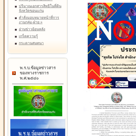
ปริมาณเอกสารสิทธิในที่ดิน
จังหวัดขอนแก่น
คำสั่งมอบหมายหน้าที่การ
งานกลุ่ม-ฝ่าย
»
อ่านข่าวย้อนหลัง
เกร็ดความรู้
กระดานสนทนา
พ.ร.บ.ข้อมูลข่าวสาร
ของทางราชการ
พ.ศ.๒๕๔๐