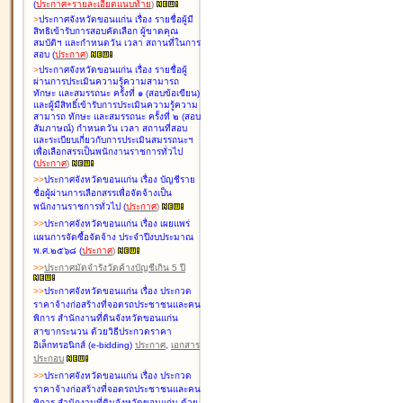
(
ประกาศ+รายละเอียดแนบท้าย
)
>
ประกาศจังหวัดขอนแก่น เรื่อง
รายชื่อผู้มี
สิทธิเข้ารับการสอบคัดเลือก ผู้ขาดคุณ
สมบัติฯ และกำหนดวัน เวลา สถานที่ในการ
สอบ
(
ประกาศ
)
>
ประกาศจังหวัดขอนแก่น เรื่อง
รายชื่อผู้
ผ่านการประเมินความรู้ความสามารถ
ทักษะ และสมรรถนะ ครั้งที่ ๑ (สอบข้อเขียน)
และผู้มีสิทธิ์เข้ารับการประเมินความรู้ความ
สามารถ ทักษะ และสมรรถนะ ครั้งที่ ๒ (สอบ
สัมภาษณ์) กำหนดวัน เวลา สถานที่สอบ
และระเบียบเกี่ยวกับการประเมินสมรรถนะฯ
เพื่อเลือกสรรเป็นพนักงานราชการทั่วไป
(
ประกาศ
)
>
>
ประกาศจังหวัดขอนแก่น เรื่อง
บัญชี
ราย
ชื่อผู้ผ่านการเลือกสรรเพื่อจัดจ้างเป็น
พนักงานราชการทั่วไป
(
ประกาศ
)
>
>
ประกาศจังหวัดขอนแก่น เรื่อง
เผยแพร่
แผนการจัดซื้อจัดจ้าง ประจำปีงบประมาณ
พ.ศ.๒๕๖๘
(
ประกาศ
)
>
>
ประกาศมัดจำรังวัดค้างบัญชีเกิน 5 ปี
>
>
ประกาศจังหวัดขอนแก่น เรื่อง ประกวด
ราคาจ้างก่อสร้างที่จอดรถประชาชนและคน
พิการ สำนักงานที่ดินจังหวัดขอนแก่น
สาขากระนวน ด้วยวิธีประกวดราคา
อิเล็กทรอนิกส์ (e-bidding)
ประกาศ
,
เอกสาร
ประกอบ
>
>
ประกาศจังหวัดขอนแก่น เรื่อง ประกวด
ราคาจ้างก่อสร้างที่จอดรถประชาชนและคน
พิการ สำนักงานที่ดินจังหวัดขอนแก่น ด้วย