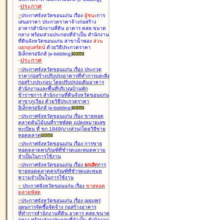
-
ประกาศ
>
ประกาศจังหวัดขอนแก่น เรื่อง
ผู้ชนะ
การ
เสนอราคา ประกวดราคาจ้างก่อสร้าง
อาคารสำนักงานที่ดิน อาคาร คสล.ขนาด
กลาง พร้อมส่วนประกอบที่จำเป็น สำนักงาน
ที่ดินจังหวัดขอนแก่น สาขาน้ำพอง
ส่วน
แยกอุบลรัตน์
ด้วยวิธีประกวดราคา
อิเล็กทรอนิกส์ (e-bidding
)
-
ประกาศ
>
ประกาศจังหวัดขอนแก่น เรื่อง
ประกวด
ราคาก่อสร้างปรับปรุงอาคารที่ทำการและสิ่ง
ก่อสร้างประกอบ โดยปรับปรุง่อเติมอาคาร
สำนักงานและพื้นที่บริเวณบ้านพัก
ข้าราชการ สำนักงานที่ดินจังหวัดขอนแก่น
สาขาภูเวียง ด้วยวิธีประกวดราคา
อิเล็กทรอนิกส์ (e-bidding
)
>
ประกาศจังหวัดขอนแก่น เรื่อง
ขายทอด
ตลาดต้นไม้บนที่ราชพัสดุ แปลงหมายเลข
ทะเบียน ที่ ขก.1849(บางส่วน)โดยวิธีขาย
ทอดตลาด
>
ประกาศจังหวัดขอนแก่น เรื่อง
การขาย
ทอดตลาดครุภัณฑ์ที่ชำรุดและหมดความ
จำเป็นในการใช้งาน
>
ประกาศจังหวัดขอนแก่น เรื่อง
ยกเลิก
การ
ขายทอดตลาดครุภัณฑ์ที่ชำรุดและหมด
ความจำเป็นในการใช้งาน
>
ประกาศจังหวัดขอนแก่น เรื่อง
ขายทอด
ตลาด
พัสดุ
>
ประกาศจังหวัดขอนแก่น เรื่อง
เผยแพร่
แผนการจัดซื้อจัดจ้าง ก่อสร้างอาคาร
ที่ทำการสำนักงานที่ดิน อาคาร คสล.ขนาด
กลาง พร้อมส่วนประกอบที่จำเป็น สำนักงาน