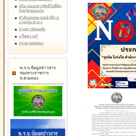
ปริมาณเอกสารสิทธิในที่ดิน
จังหวัดขอนแก่น
คำสั่งมอบหมายหน้าที่การ
งานกลุ่ม-ฝ่าย
»
อ่านข่าวย้อนหลัง
เกร็ดความรู้
กระดานสนทนา
พ.ร.บ.ข้อมูลข่าวสาร
ของทางราชการ
พ.ศ.๒๕๔๐