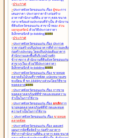
-
ประกาศ
>
ประกาศจังหวัดขอนแก่น เรื่อง
ผู้ชนะ
การ
เสนอราคา ประกวดราคาจ้างก่อสร้าง
อาคารสำนักงานที่ดิน อาคาร คสล.ขนาด
กลาง พร้อมส่วนประกอบที่จำเป็น สำนักงาน
ที่ดินจังหวัดขอนแก่น สาขาน้ำพอง
ส่วน
แยกอุบลรัตน์
ด้วยวิธีประกวดราคา
อิเล็กทรอนิกส์ (e-bidding
)
-
ประกาศ
>
ประกาศจังหวัดขอนแก่น เรื่อง
ประกวด
ราคาก่อสร้างปรับปรุงอาคารที่ทำการและสิ่ง
ก่อสร้างประกอบ โดยปรับปรุง่อเติมอาคาร
สำนักงานและพื้นที่บริเวณบ้านพัก
ข้าราชการ สำนักงานที่ดินจังหวัดขอนแก่น
สาขาภูเวียง ด้วยวิธีประกวดราคา
อิเล็กทรอนิกส์ (e-bidding
)
>
ประกาศจังหวัดขอนแก่น เรื่อง
ขายทอด
ตลาดต้นไม้บนที่ราชพัสดุ แปลงหมายเลข
ทะเบียน ที่ ขก.1849(บางส่วน)โดยวิธีขาย
ทอดตลาด
>
ประกาศจังหวัดขอนแก่น เรื่อง
การขาย
ทอดตลาดครุภัณฑ์ที่ชำรุดและหมดความ
จำเป็นในการใช้งาน
>
ประกาศจังหวัดขอนแก่น เรื่อง
ยกเลิก
การ
ขายทอดตลาดครุภัณฑ์ที่ชำรุดและหมด
ความจำเป็นในการใช้งาน
>
ประกาศจังหวัดขอนแก่น เรื่อง
ขายทอด
ตลาด
พัสดุ
>
ประกาศจังหวัดขอนแก่น เรื่อง
เผยแพร่
แผนการจัดซื้อจัดจ้าง ก่อสร้างอาคาร
ที่ทำการสำนักงานที่ดิน อาคาร คสล.ขนาด
กลาง พร้อมส่วนประกอบที่จำเป็น สำนักงาน