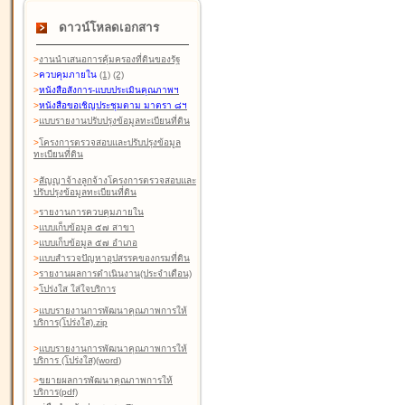
ดาวน์โหลดเอกสาร
>
งานนำเสนอการคุ้มครองที่ดินของรัฐ
>
ควบคุมภายใน
(1)
(2)
>
หนังสือสังการ-แบบประเมินคุณภาพฯ
>
หนังสือขอเชิญประชุมตาม มาตรา ๘ฯ
>
แบบรายงานปรับปรุงข้อมูลทะเบียนที่ดิน
>
โครงการตรวจสอบและปรับปรุงข้อมูล
ทะเบียนที่ดิน
>
สัญญาจ้างลูกจ้างโครงการตรวจสอบและ
ปรับปรุงข้อมูลทะเบียนที่ดิน
>
รายงานการควบคุมภายใน
>
แบบเก็บข้อมูล ๕๗ สาขา
>
แบบเก็บข้อมูล ๕๗ อำเภอ
>
แบบสำรวจปัญหาอุปสรรคของกรมที่ดิน
>
รายงานผลการดำเนินงาน(ประจำเดือน)
>
โปร่งใส ใส่ใจบริการ
>
แบบรายงานการพัฒนาคุณภาพการให้
บริการ(โปร่งใส).zip
>
แบบรายงานการพัฒนาคุณภาพการให้
บริการ (โปร่งใส)(word
)
>
ขยายผลการพัฒนาคุณภาพการให้
บริการ(pdf)