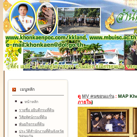
เมนูหลัก
ดู
MV คนขอนแก่น
:
MAP Kho
ภายใน
)
หน้าหลัก
รายชื่อ อธิบดีกรมที่ดิน
วิสัยทัศน์กรมที่ดิน
พันธกิจกรมที่ดิน
ประวัติสำนักงานที่ดินจังหวัด
ขอนแก่น