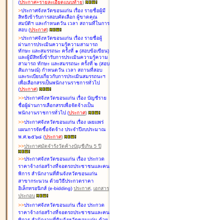
(
ประกาศ+รายละเอียดแนบท้าย
)
>
ประกาศจังหวัดขอนแก่น เรื่อง
รายชื่อผู้มี
สิทธิเข้ารับการสอบคัดเลือก ผู้ขาดคุณ
สมบัติฯ และกำหนดวัน เวลา สถานที่ในการ
สอบ
(
ประกาศ
)
>
ประกาศจังหวัดขอนแก่น เรื่อง
รายชื่อผู้
ผ่านการประเมินความรู้ความสามารถ
ทักษะ และสมรรถนะ ครั้งที่ ๑ (สอบข้อเขียน)
และผู้มีสิทธิ์เข้ารับการประเมินความรู้ความ
สามารถ ทักษะ และสมรรถนะ ครั้งที่ ๒ (สอบ
สัมภาษณ์) กำหนดวัน เวลา สถานที่สอบ
และระเบียบเกี่ยวกับการประเมินสมรรถนะฯ
เพื่อเลือกสรรเป็นพนักงานราชการทั่วไป
(
ประกาศ
)
>
>
ประกาศจังหวัดขอนแก่น เรื่อง
บัญชี
ราย
ชื่อผู้ผ่านการเลือกสรรเพื่อจัดจ้างเป็น
พนักงานราชการทั่วไป
(
ประกาศ
)
>
>
ประกาศจังหวัดขอนแก่น เรื่อง
เผยแพร่
แผนการจัดซื้อจัดจ้าง ประจำปีงบประมาณ
พ.ศ.๒๕๖๘
(
ประกาศ
)
>
>
ประกาศมัดจำรังวัดค้างบัญชีเกิน 5 ปี
>
>
ประกาศจังหวัดขอนแก่น เรื่อง ประกวด
ราคาจ้างก่อสร้างที่จอดรถประชาชนและคน
พิการ สำนักงานที่ดินจังหวัดขอนแก่น
สาขากระนวน ด้วยวิธีประกวดราคา
อิเล็กทรอนิกส์ (e-bidding)
ประกาศ
,
เอกสาร
ประกอบ
>
>
ประกาศจังหวัดขอนแก่น เรื่อง ประกวด
ราคาจ้างก่อสร้างที่จอดรถประชาชนและคน
พิการ สำนักงานที่ดินจังหวัดขอนแก่น ด้วย