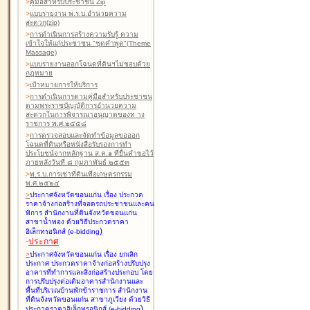
>
คู่มือสำหรับประชาชน Zip
>
แบบรายงาน พ.ร.บ.อำนวยความ
สะดวก(zip)
>
การดำเนินการสร้างความรับรู้ ความ
เข้าใจให้แก่ประชาชน "ชุดคำพูด"(Theme
Massage)
>
แบบรายงานออกโฉนดที่ดินฯไม่ชอบด้วย
กฎหมาย
>
เป้าหมายการให้บริการ
>
การดำเนินการตามคู่มือสำหรับประชาชน
ตามพระราชบัญญัติการอำนวยความ
สะดวกในการพิจารณาอนุญาตของท าง
ราชการ พ.ศ.๒๕๕๘
>
การตรวจสอบและจัดทำข้อมูลขอออก
โฉนดที่ดินหรือหนังสือรับรองการทำ
ประโยชน์จากหลักฐาน ส.ค.๑ ที่ยื่นคำขอไว้
ภายหลังวันที่ ๘ กุมภาพันธ์ ๒๕๕๓
>
พ.ร.บ.การเช่าที่ดินเพื่อเกษตรกรรม
พ.ศ.๒๕๒๔
>
ประกาศจังหวัดขอนแก่น เรื่อง ประกวด
ราคาจ้างก่อสร้างที่จอดรถประชาชนและคน
พิการ สำนักงานที่ดินจังหวัดขอนแก่น
สาขาน้ำพอง
ด้วยวิธีประกวดราคา
)
อิเล็กทรอนิกส์ (e-bidding
-
ประกาศ
>
ประกาศจังหวัดขอนแก่น เรื่อง ยกเลิก
ประกาศ ประกวดราคาจ้างก่อสร้างปรับปรุง
อาคารที่ทำการและสิ่งก่อสร้างประกอบ โดย
การปรับปรุงต่อเติมอาคารสำนักงานและ
พื้นที่บริเวณบ้านพักข้าราชการ สำนักงาน
ที่ดินจังหวัดขอนแก่น สาขาภูเวียง
ด้วยวิธี
)
ประกวดราคาอิเล็กทรอนิกส์ (e-bidding