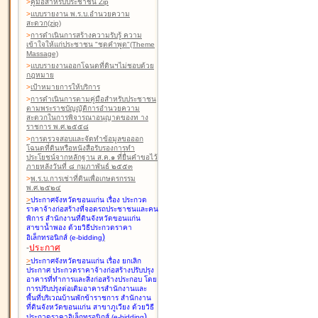
>
คู่มือสำหรับประชาชน Zip
>
แบบรายงาน พ.ร.บ.อำนวยความ
สะดวก(zip)
>
การดำเนินการสร้างความรับรู้ ความ
เข้าใจให้แก่ประชาชน "ชุดคำพูด"(Theme
Massage)
>
แบบรายงานออกโฉนดที่ดินฯไม่ชอบด้วย
กฎหมาย
>
เป้าหมายการให้บริการ
>
การดำเนินการตามคู่มือสำหรับประชาชน
ตามพระราชบัญญัติการอำนวยความ
สะดวกในการพิจารณาอนุญาตของท าง
ราชการ พ.ศ.๒๕๕๘
>
การตรวจสอบและจัดทำข้อมูลขอออก
โฉนดที่ดินหรือหนังสือรับรองการทำ
ประโยชน์จากหลักฐาน ส.ค.๑ ที่ยื่นคำขอไว้
ภายหลังวันที่ ๘ กุมภาพันธ์ ๒๕๕๓
>
พ.ร.บ.การเช่าที่ดินเพื่อเกษตรกรรม
พ.ศ.๒๕๒๔
>
ประกาศจังหวัดขอนแก่น เรื่อง ประกวด
ราคาจ้างก่อสร้างที่จอดรถประชาชนและคน
พิการ สำนักงานที่ดินจังหวัดขอนแก่น
สาขาน้ำพอง
ด้วยวิธีประกวดราคา
)
อิเล็กทรอนิกส์ (e-bidding
-
ประกาศ
>
ประกาศจังหวัดขอนแก่น เรื่อง ยกเลิก
ประกาศ ประกวดราคาจ้างก่อสร้างปรับปรุง
อาคารที่ทำการและสิ่งก่อสร้างประกอบ โดย
การปรับปรุงต่อเติมอาคารสำนักงานและ
พื้นที่บริเวณบ้านพักข้าราชการ สำนักงาน
ที่ดินจังหวัดขอนแก่น สาขาภูเวียง
ด้วยวิธี
)
ประกวดราคาอิเล็กทรอนิกส์ (e-bidding