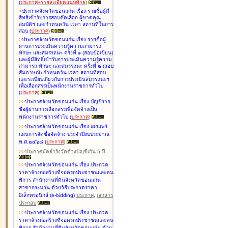
(
ประกาศ+รายละเอียดแนบท้าย
)
>
ประกาศจังหวัดขอนแก่น เรื่อง
รายชื่อผู้มี
สิทธิเข้ารับการสอบคัดเลือก ผู้ขาดคุณ
สมบัติฯ และกำหนดวัน เวลา สถานที่ในการ
สอบ
(
ประกาศ
)
>
ประกาศจังหวัดขอนแก่น เรื่อง
รายชื่อผู้
ผ่านการประเมินความรู้ความสามารถ
ทักษะ และสมรรถนะ ครั้งที่ ๑ (สอบข้อเขียน)
และผู้มีสิทธิ์เข้ารับการประเมินความรู้ความ
สามารถ ทักษะ และสมรรถนะ ครั้งที่ ๒ (สอบ
สัมภาษณ์) กำหนดวัน เวลา สถานที่สอบ
และระเบียบเกี่ยวกับการประเมินสมรรถนะฯ
เพื่อเลือกสรรเป็นพนักงานราชการทั่วไป
(
ประกาศ
)
>
>
ประกาศจังหวัดขอนแก่น เรื่อง
บัญชี
ราย
ชื่อผู้ผ่านการเลือกสรรเพื่อจัดจ้างเป็น
พนักงานราชการทั่วไป
(
ประกาศ
)
>
>
ประกาศจังหวัดขอนแก่น เรื่อง
เผยแพร่
แผนการจัดซื้อจัดจ้าง ประจำปีงบประมาณ
พ.ศ.๒๕๖๘
(
ประกาศ
)
>
>
ประกาศมัดจำรังวัดค้างบัญชีเกิน 5 ปี
>
>
ประกาศจังหวัดขอนแก่น เรื่อง ประกวด
ราคาจ้างก่อสร้างที่จอดรถประชาชนและคน
พิการ สำนักงานที่ดินจังหวัดขอนแก่น
สาขากระนวน ด้วยวิธีประกวดราคา
อิเล็กทรอนิกส์ (e-bidding)
ประกาศ
,
เอกสาร
ประกอบ
>
>
ประกาศจังหวัดขอนแก่น เรื่อง ประกวด
ราคาจ้างก่อสร้างที่จอดรถประชาชนและคน
พิการ สำนักงานที่ดินจังหวัดขอนแก่น ด้วย