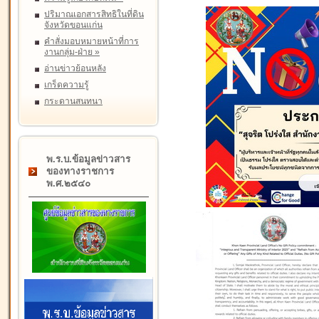
ปริมาณเอกสารสิทธิในที่ดิน
จังหวัดขอนแก่น
คำสั่งมอบหมายหน้าที่การ
งานกลุ่ม-ฝ่าย
»
อ่านข่าวย้อนหลัง
เกร็ดความรู้
กระดานสนทนา
พ.ร.บ.ข้อมูลข่าวสาร
ของทางราชการ
พ.ศ.๒๕๔๐