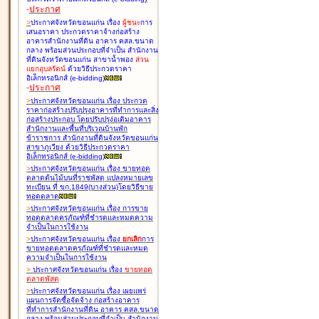
-
ประกาศ
>
ประกาศจังหวัดขอนแก่น เรื่อง
ผู้ชนะ
การ
เสนอราคา ประกวดราคาจ้างก่อสร้าง
อาคารสำนักงานที่ดิน อาคาร คสล.ขนาด
กลาง พร้อมส่วนประกอบที่จำเป็น สำนักงาน
ที่ดินจังหวัดขอนแก่น สาขาน้ำพอง
ส่วน
แยกอุบลรัตน์
ด้วยวิธีประกวดราคา
อิเล็กทรอนิกส์ (e-bidding
)
-
ประกาศ
>
ประกาศจังหวัดขอนแก่น เรื่อง
ประกวด
ราคาก่อสร้างปรับปรุงอาคารที่ทำการและสิ่ง
ก่อสร้างประกอบ โดยปรับปรุง่อเติมอาคาร
สำนักงานและพื้นที่บริเวณบ้านพัก
ข้าราชการ สำนักงานที่ดินจังหวัดขอนแก่น
สาขาภูเวียง ด้วยวิธีประกวดราคา
อิเล็กทรอนิกส์ (e-bidding
)
>
ประกาศจังหวัดขอนแก่น เรื่อง
ขายทอด
ตลาดต้นไม้บนที่ราชพัสดุ แปลงหมายเลข
ทะเบียน ที่ ขก.1849(บางส่วน)โดยวิธีขาย
ทอดตลาด
>
ประกาศจังหวัดขอนแก่น เรื่อง
การขาย
ทอดตลาดครุภัณฑ์ที่ชำรุดและหมดความ
จำเป็นในการใช้งาน
>
ประกาศจังหวัดขอนแก่น เรื่อง
ยกเลิก
การ
ขายทอดตลาดครุภัณฑ์ที่ชำรุดและหมด
ความจำเป็นในการใช้งาน
>
ประกาศจังหวัดขอนแก่น เรื่อง
ขายทอด
ตลาด
พัสดุ
>
ประกาศจังหวัดขอนแก่น เรื่อง
เผยแพร่
แผนการจัดซื้อจัดจ้าง ก่อสร้างอาคาร
ที่ทำการสำนักงานที่ดิน อาคาร คสล.ขนาด
กลาง พร้อมส่วนประกอบที่จำเป็น สำนักงาน