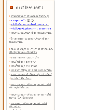
ดาวน์โหลดเอกสาร
>
งานนำเสนอการคุ้มครองที่ดินของรัฐ
>
ควบคุมภายใน
(1)
(2)
>
หนังสือสังการ-แบบประเมินคุณภาพฯ
>
หนังสือขอเชิญประชุมตาม มาตรา ๘ฯ
>
แบบรายงานปรับปรุงข้อมูลทะเบียนที่ดิน
>
โครงการตรวจสอบและปรับปรุงข้อมูล
ทะเบียนที่ดิน
>
สัญญาจ้างลูกจ้างโครงการตรวจสอบและ
ปรับปรุงข้อมูลทะเบียนที่ดิน
>
รายงานการควบคุมภายใน
>
แบบเก็บข้อมูล ๕๗ สาขา
>
แบบเก็บข้อมูล ๕๗ อำเภอ
>
แบบสำรวจปัญหาอุปสรรคของกรมที่ดิน
>
รายงานผลการดำเนินงาน(ประจำเดือน)
>
โปร่งใส ใส่ใจบริการ
>
แบบรายงานการพัฒนาคุณภาพการให้
บริการ(โปร่งใส).zip
>
แบบรายงานการพัฒนาคุณภาพการให้
บริการ (โปร่งใส)(word
)
>
ขยายผลการพัฒนาคุณภาพการให้
บริการ(pdf)