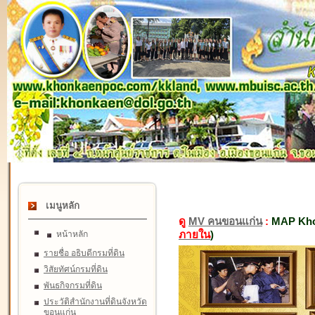
เมนูหลัก
ดู
MV คนขอนแก่น
:
MAP Kho
ภายใน
)
หน้าหลัก
รายชื่อ อธิบดีกรมที่ดิน
วิสัยทัศน์กรมที่ดิน
พันธกิจกรมที่ดิน
ประวัติสำนักงานที่ดินจังหวัด
ขอนแก่น