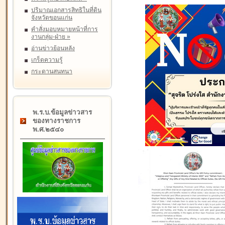
ปริมาณเอกสารสิทธิในที่ดิน
จังหวัดขอนแก่น
คำสั่งมอบหมายหน้าที่การ
งานกลุ่ม-ฝ่าย
»
อ่านข่าวย้อนหลัง
เกร็ดความรู้
กระดานสนทนา
พ.ร.บ.ข้อมูลข่าวสาร
ของทางราชการ
พ.ศ.๒๕๔๐