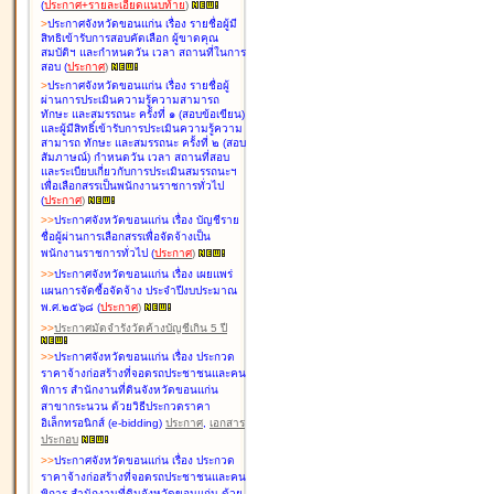
(
ประกาศ+รายละเอียดแนบท้าย
)
>
ประกาศจังหวัดขอนแก่น เรื่อง
รายชื่อผู้มี
สิทธิเข้ารับการสอบคัดเลือก ผู้ขาดคุณ
สมบัติฯ และกำหนดวัน เวลา สถานที่ในการ
สอบ
(
ประกาศ
)
>
ประกาศจังหวัดขอนแก่น เรื่อง
รายชื่อผู้
ผ่านการประเมินความรู้ความสามารถ
ทักษะ และสมรรถนะ ครั้งที่ ๑ (สอบข้อเขียน)
และผู้มีสิทธิ์เข้ารับการประเมินความรู้ความ
สามารถ ทักษะ และสมรรถนะ ครั้งที่ ๒ (สอบ
สัมภาษณ์) กำหนดวัน เวลา สถานที่สอบ
และระเบียบเกี่ยวกับการประเมินสมรรถนะฯ
เพื่อเลือกสรรเป็นพนักงานราชการทั่วไป
(
ประกาศ
)
>
>
ประกาศจังหวัดขอนแก่น เรื่อง
บัญชี
ราย
ชื่อผู้ผ่านการเลือกสรรเพื่อจัดจ้างเป็น
พนักงานราชการทั่วไป
(
ประกาศ
)
>
>
ประกาศจังหวัดขอนแก่น เรื่อง
เผยแพร่
แผนการจัดซื้อจัดจ้าง ประจำปีงบประมาณ
พ.ศ.๒๕๖๘
(
ประกาศ
)
>
>
ประกาศมัดจำรังวัดค้างบัญชีเกิน 5 ปี
>
>
ประกาศจังหวัดขอนแก่น เรื่อง ประกวด
ราคาจ้างก่อสร้างที่จอดรถประชาชนและคน
พิการ สำนักงานที่ดินจังหวัดขอนแก่น
สาขากระนวน ด้วยวิธีประกวดราคา
อิเล็กทรอนิกส์ (e-bidding)
ประกาศ
,
เอกสาร
ประกอบ
>
>
ประกาศจังหวัดขอนแก่น เรื่อง ประกวด
ราคาจ้างก่อสร้างที่จอดรถประชาชนและคน
พิการ สำนักงานที่ดินจังหวัดขอนแก่น ด้วย