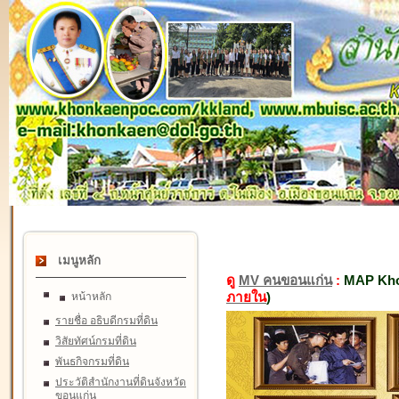
เมนูหลัก
ดู
MV คนขอนแก่น
:
MAP Kho
ภายใน
)
หน้าหลัก
รายชื่อ อธิบดีกรมที่ดิน
วิสัยทัศน์กรมที่ดิน
พันธกิจกรมที่ดิน
ประวัติสำนักงานที่ดินจังหวัด
ขอนแก่น