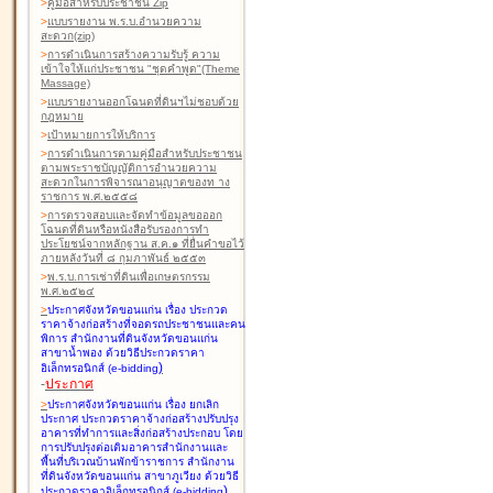
>
คู่มือสำหรับประชาชน Zip
>
แบบรายงาน พ.ร.บ.อำนวยความ
สะดวก(zip)
>
การดำเนินการสร้างความรับรู้ ความ
เข้าใจให้แก่ประชาชน "ชุดคำพูด"(Theme
Massage)
>
แบบรายงานออกโฉนดที่ดินฯไม่ชอบด้วย
กฎหมาย
>
เป้าหมายการให้บริการ
>
การดำเนินการตามคู่มือสำหรับประชาชน
ตามพระราชบัญญัติการอำนวยความ
สะดวกในการพิจารณาอนุญาตของท าง
ราชการ พ.ศ.๒๕๕๘
>
การตรวจสอบและจัดทำข้อมูลขอออก
โฉนดที่ดินหรือหนังสือรับรองการทำ
ประโยชน์จากหลักฐาน ส.ค.๑ ที่ยื่นคำขอไว้
ภายหลังวันที่ ๘ กุมภาพันธ์ ๒๕๕๓
>
พ.ร.บ.การเช่าที่ดินเพื่อเกษตรกรรม
พ.ศ.๒๕๒๔
>
ประกาศจังหวัดขอนแก่น เรื่อง ประกวด
ราคาจ้างก่อสร้างที่จอดรถประชาชนและคน
พิการ สำนักงานที่ดินจังหวัดขอนแก่น
สาขาน้ำพอง
ด้วยวิธีประกวดราคา
)
อิเล็กทรอนิกส์ (e-bidding
-
ประกาศ
>
ประกาศจังหวัดขอนแก่น เรื่อง ยกเลิก
ประกาศ ประกวดราคาจ้างก่อสร้างปรับปรุง
อาคารที่ทำการและสิ่งก่อสร้างประกอบ โดย
การปรับปรุงต่อเติมอาคารสำนักงานและ
พื้นที่บริเวณบ้านพักข้าราชการ สำนักงาน
ที่ดินจังหวัดขอนแก่น สาขาภูเวียง
ด้วยวิธี
)
ประกวดราคาอิเล็กทรอนิกส์ (e-bidding