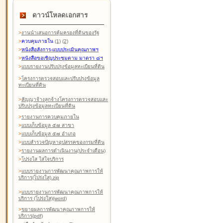
ดาวน์โหลดเอกสาร
>
งานนำเสนอการคุ้มครองที่ดินของรัฐ
>
ควบคุมภายใน
(1)
(2)
>
หนังสือสังการ-แบบประเมินคุณภาพฯ
>
หนังสือขอเชิญประชุมตาม มาตรา ๘ฯ
>
แบบรายงานปรับปรุงข้อมูลทะเบียนที่ดิน
>
โครงการตรวจสอบและปรับปรุงข้อมูล
ทะเบียนที่ดิน
>
สัญญาจ้างลูกจ้างโครงการตรวจสอบและ
ปรับปรุงข้อมูลทะเบียนที่ดิน
>
รายงานการควบคุมภายใน
>
แบบเก็บข้อมูล ๕๗ สาขา
>
แบบเก็บข้อมูล ๕๗ อำเภอ
>
แบบสำรวจปัญหาอุปสรรคของกรมที่ดิน
>
รายงานผลการดำเนินงาน(ประจำเดือน)
>
โปร่งใส ใส่ใจบริการ
>
แบบรายงานการพัฒนาคุณภาพการให้
บริการ(โปร่งใส).zip
>
แบบรายงานการพัฒนาคุณภาพการให้
บริการ (โปร่งใส)(word
)
>
ขยายผลการพัฒนาคุณภาพการให้
บริการ(pdf)