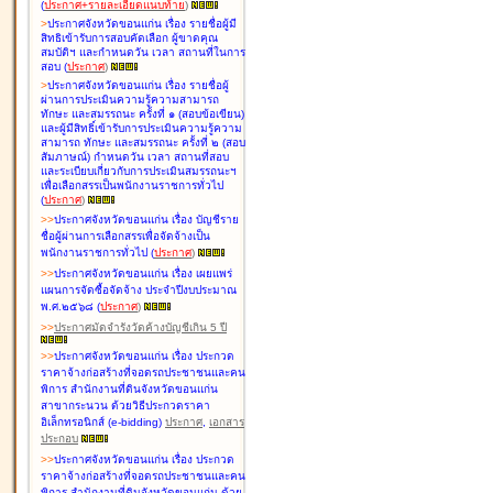
(
ประกาศ+รายละเอียดแนบท้าย
)
>
ประกาศจังหวัดขอนแก่น เรื่อง
รายชื่อผู้มี
สิทธิเข้ารับการสอบคัดเลือก ผู้ขาดคุณ
สมบัติฯ และกำหนดวัน เวลา สถานที่ในการ
สอบ
(
ประกาศ
)
>
ประกาศจังหวัดขอนแก่น เรื่อง
รายชื่อผู้
ผ่านการประเมินความรู้ความสามารถ
ทักษะ และสมรรถนะ ครั้งที่ ๑ (สอบข้อเขียน)
และผู้มีสิทธิ์เข้ารับการประเมินความรู้ความ
สามารถ ทักษะ และสมรรถนะ ครั้งที่ ๒ (สอบ
สัมภาษณ์) กำหนดวัน เวลา สถานที่สอบ
และระเบียบเกี่ยวกับการประเมินสมรรถนะฯ
เพื่อเลือกสรรเป็นพนักงานราชการทั่วไป
(
ประกาศ
)
>
>
ประกาศจังหวัดขอนแก่น เรื่อง
บัญชี
ราย
ชื่อผู้ผ่านการเลือกสรรเพื่อจัดจ้างเป็น
พนักงานราชการทั่วไป
(
ประกาศ
)
>
>
ประกาศจังหวัดขอนแก่น เรื่อง
เผยแพร่
แผนการจัดซื้อจัดจ้าง ประจำปีงบประมาณ
พ.ศ.๒๕๖๘
(
ประกาศ
)
>
>
ประกาศมัดจำรังวัดค้างบัญชีเกิน 5 ปี
>
>
ประกาศจังหวัดขอนแก่น เรื่อง ประกวด
ราคาจ้างก่อสร้างที่จอดรถประชาชนและคน
พิการ สำนักงานที่ดินจังหวัดขอนแก่น
สาขากระนวน ด้วยวิธีประกวดราคา
อิเล็กทรอนิกส์ (e-bidding)
ประกาศ
,
เอกสาร
ประกอบ
>
>
ประกาศจังหวัดขอนแก่น เรื่อง ประกวด
ราคาจ้างก่อสร้างที่จอดรถประชาชนและคน
พิการ สำนักงานที่ดินจังหวัดขอนแก่น ด้วย