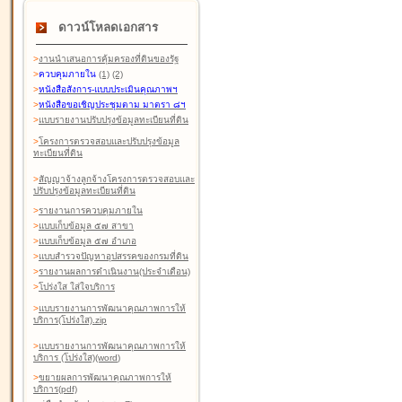
ดาวน์โหลดเอกสาร
>
งานนำเสนอการคุ้มครองที่ดินของรัฐ
>
ควบคุมภายใน
(1)
(2)
>
หนังสือสังการ-แบบประเมินคุณภาพฯ
>
หนังสือขอเชิญประชุมตาม มาตรา ๘ฯ
>
แบบรายงานปรับปรุงข้อมูลทะเบียนที่ดิน
>
โครงการตรวจสอบและปรับปรุงข้อมูล
ทะเบียนที่ดิน
>
สัญญาจ้างลูกจ้างโครงการตรวจสอบและ
ปรับปรุงข้อมูลทะเบียนที่ดิน
>
รายงานการควบคุมภายใน
>
แบบเก็บข้อมูล ๕๗ สาขา
>
แบบเก็บข้อมูล ๕๗ อำเภอ
>
แบบสำรวจปัญหาอุปสรรคของกรมที่ดิน
>
รายงานผลการดำเนินงาน(ประจำเดือน)
>
โปร่งใส ใส่ใจบริการ
>
แบบรายงานการพัฒนาคุณภาพการให้
บริการ(โปร่งใส).zip
>
แบบรายงานการพัฒนาคุณภาพการให้
บริการ (โปร่งใส)(word
)
>
ขยายผลการพัฒนาคุณภาพการให้
บริการ(pdf)