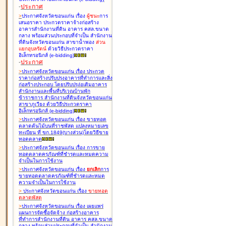
-
ประกาศ
>
ประกาศจังหวัดขอนแก่น เรื่อง
ผู้ชนะ
การ
เสนอราคา ประกวดราคาจ้างก่อสร้าง
อาคารสำนักงานที่ดิน อาคาร คสล.ขนาด
กลาง พร้อมส่วนประกอบที่จำเป็น สำนักงาน
ที่ดินจังหวัดขอนแก่น สาขาน้ำพอง
ส่วน
แยกอุบลรัตน์
ด้วยวิธีประกวดราคา
อิเล็กทรอนิกส์ (e-bidding
)
-
ประกาศ
>
ประกาศจังหวัดขอนแก่น เรื่อง
ประกวด
ราคาก่อสร้างปรับปรุงอาคารที่ทำการและสิ่ง
ก่อสร้างประกอบ โดยปรับปรุง่อเติมอาคาร
สำนักงานและพื้นที่บริเวณบ้านพัก
ข้าราชการ สำนักงานที่ดินจังหวัดขอนแก่น
สาขาภูเวียง ด้วยวิธีประกวดราคา
อิเล็กทรอนิกส์ (e-bidding
)
>
ประกาศจังหวัดขอนแก่น เรื่อง
ขายทอด
ตลาดต้นไม้บนที่ราชพัสดุ แปลงหมายเลข
ทะเบียน ที่ ขก.1849(บางส่วน)โดยวิธีขาย
ทอดตลาด
>
ประกาศจังหวัดขอนแก่น เรื่อง
การขาย
ทอดตลาดครุภัณฑ์ที่ชำรุดและหมดความ
จำเป็นในการใช้งาน
>
ประกาศจังหวัดขอนแก่น เรื่อง
ยกเลิก
การ
ขายทอดตลาดครุภัณฑ์ที่ชำรุดและหมด
ความจำเป็นในการใช้งาน
>
ประกาศจังหวัดขอนแก่น เรื่อง
ขายทอด
ตลาด
พัสดุ
>
ประกาศจังหวัดขอนแก่น เรื่อง
เผยแพร่
แผนการจัดซื้อจัดจ้าง ก่อสร้างอาคาร
ที่ทำการสำนักงานที่ดิน อาคาร คสล.ขนาด
กลาง พร้อมส่วนประกอบที่จำเป็น สำนักงาน