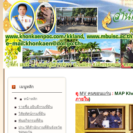
เมนูหลัก
ดู
MV คนขอนแก่น
:
MAP Kho
ภายใน
)
หน้าหลัก
รายชื่อ อธิบดีกรมที่ดิน
วิสัยทัศน์กรมที่ดิน
พันธกิจกรมที่ดิน
ประวัติสำนักงานที่ดินจังหวัด
ขอนแก่น