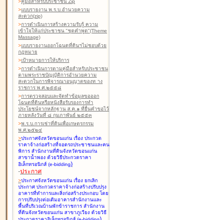
>
คู่มือสำหรับประชาชน Zip
>
แบบรายงาน พ.ร.บ.อำนวยความ
สะดวก(zip)
>
การดำเนินการสร้างความรับรู้ ความ
เข้าใจให้แก่ประชาชน "ชุดคำพูด"(Theme
Massage)
>
แบบรายงานออกโฉนดที่ดินฯไม่ชอบด้วย
กฎหมาย
>
เป้าหมายการให้บริการ
>
การดำเนินการตามคู่มือสำหรับประชาชน
ตามพระราชบัญญัติการอำนวยความ
สะดวกในการพิจารณาอนุญาตของท าง
ราชการ พ.ศ.๒๕๕๘
>
การตรวจสอบและจัดทำข้อมูลขอออก
โฉนดที่ดินหรือหนังสือรับรองการทำ
ประโยชน์จากหลักฐาน ส.ค.๑ ที่ยื่นคำขอไว้
ภายหลังวันที่ ๘ กุมภาพันธ์ ๒๕๕๓
>
พ.ร.บ.การเช่าที่ดินเพื่อเกษตรกรรม
พ.ศ.๒๕๒๔
>
ประกาศจังหวัดขอนแก่น เรื่อง ประกวด
ราคาจ้างก่อสร้างที่จอดรถประชาชนและคน
พิการ สำนักงานที่ดินจังหวัดขอนแก่น
สาขาน้ำพอง
ด้วยวิธีประกวดราคา
)
อิเล็กทรอนิกส์ (e-bidding
-
ประกาศ
>
ประกาศจังหวัดขอนแก่น เรื่อง ยกเลิก
ประกาศ ประกวดราคาจ้างก่อสร้างปรับปรุง
อาคารที่ทำการและสิ่งก่อสร้างประกอบ โดย
การปรับปรุงต่อเติมอาคารสำนักงานและ
พื้นที่บริเวณบ้านพักข้าราชการ สำนักงาน
ที่ดินจังหวัดขอนแก่น สาขาภูเวียง
ด้วยวิธี
)
ประกวดราคาอิเล็กทรอนิกส์ (e-bidding