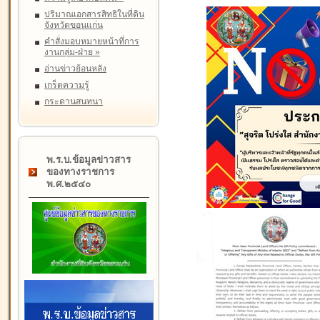
ปริมาณเอกสารสิทธิในที่ดิน
จังหวัดขอนแก่น
คำสั่งมอบหมายหน้าที่การ
งานกลุ่ม-ฝ่าย
»
อ่านข่าวย้อนหลัง
เกร็ดความรู้
กระดานสนทนา
พ.ร.บ.ข้อมูลข่าวสาร
ของทางราชการ
พ.ศ.๒๕๔๐