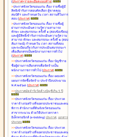
(
ประกาศ+รายละเอียดแนบท้าย
)
>
ประกาศจังหวัดขอนแก่น เรื่อง
รายชื่อผู้มี
สิทธิเข้ารับการสอบคัดเลือก ผู้ขาดคุณ
สมบัติฯ และกำหนดวัน เวลา สถานที่ในการ
สอบ
(
ประกาศ
)
>
ประกาศจังหวัดขอนแก่น เรื่อง
รายชื่อผู้
ผ่านการประเมินความรู้ความสามารถ
ทักษะ และสมรรถนะ ครั้งที่ ๑ (สอบข้อเขียน)
และผู้มีสิทธิ์เข้ารับการประเมินความรู้ความ
สามารถ ทักษะ และสมรรถนะ ครั้งที่ ๒ (สอบ
สัมภาษณ์) กำหนดวัน เวลา สถานที่สอบ
และระเบียบเกี่ยวกับการประเมินสมรรถนะฯ
เพื่อเลือกสรรเป็นพนักงานราชการทั่วไป
(
ประกาศ
)
>
>
ประกาศจังหวัดขอนแก่น เรื่อง
บัญชี
ราย
ชื่อผู้ผ่านการเลือกสรรเพื่อจัดจ้างเป็น
พนักงานราชการทั่วไป
(
ประกาศ
)
>
>
ประกาศจังหวัดขอนแก่น เรื่อง
เผยแพร่
แผนการจัดซื้อจัดจ้าง ประจำปีงบประมาณ
พ.ศ.๒๕๖๘
(
ประกาศ
)
>
>
ประกาศมัดจำรังวัดค้างบัญชีเกิน 5 ปี
>
>
ประกาศจังหวัดขอนแก่น เรื่อง ประกวด
ราคาจ้างก่อสร้างที่จอดรถประชาชนและคน
พิการ สำนักงานที่ดินจังหวัดขอนแก่น
สาขากระนวน ด้วยวิธีประกวดราคา
อิเล็กทรอนิกส์ (e-bidding)
ประกาศ
,
เอกสาร
ประกอบ
>
>
ประกาศจังหวัดขอนแก่น เรื่อง ประกวด
ราคาจ้างก่อสร้างที่จอดรถประชาชนและคน
พิการ สำนักงานที่ดินจังหวัดขอนแก่น ด้วย