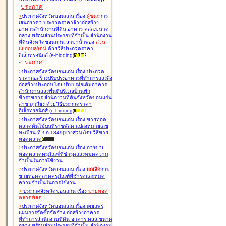
-
ประกาศ
>
ประกาศจังหวัดขอนแก่น เรื่อง
ผู้ชนะ
การ
เสนอราคา ประกวดราคาจ้างก่อสร้าง
อาคารสำนักงานที่ดิน อาคาร คสล.ขนาด
กลาง พร้อมส่วนประกอบที่จำเป็น สำนักงาน
ที่ดินจังหวัดขอนแก่น สาขาน้ำพอง
ส่วน
แยกอุบลรัตน์
ด้วยวิธีประกวดราคา
อิเล็กทรอนิกส์ (e-bidding
)
-
ประกาศ
>
ประกาศจังหวัดขอนแก่น เรื่อง
ประกวด
ราคาก่อสร้างปรับปรุงอาคารที่ทำการและสิ่ง
ก่อสร้างประกอบ โดยปรับปรุง่อเติมอาคาร
สำนักงานและพื้นที่บริเวณบ้านพัก
ข้าราชการ สำนักงานที่ดินจังหวัดขอนแก่น
สาขาภูเวียง ด้วยวิธีประกวดราคา
อิเล็กทรอนิกส์ (e-bidding
)
>
ประกาศจังหวัดขอนแก่น เรื่อง
ขายทอด
ตลาดต้นไม้บนที่ราชพัสดุ แปลงหมายเลข
ทะเบียน ที่ ขก.1849(บางส่วน)โดยวิธีขาย
ทอดตลาด
>
ประกาศจังหวัดขอนแก่น เรื่อง
การขาย
ทอดตลาดครุภัณฑ์ที่ชำรุดและหมดความ
จำเป็นในการใช้งาน
>
ประกาศจังหวัดขอนแก่น เรื่อง
ยกเลิก
การ
ขายทอดตลาดครุภัณฑ์ที่ชำรุดและหมด
ความจำเป็นในการใช้งาน
>
ประกาศจังหวัดขอนแก่น เรื่อง
ขายทอด
ตลาด
พัสดุ
>
ประกาศจังหวัดขอนแก่น เรื่อง
เผยแพร่
แผนการจัดซื้อจัดจ้าง ก่อสร้างอาคาร
ที่ทำการสำนักงานที่ดิน อาคาร คสล.ขนาด
กลาง พร้อมส่วนประกอบที่จำเป็น สำนักงาน