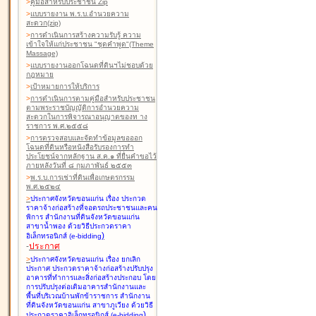
>
คู่มือสำหรับประชาชน Zip
>
แบบรายงาน พ.ร.บ.อำนวยความ
สะดวก(zip)
>
การดำเนินการสร้างความรับรู้ ความ
เข้าใจให้แก่ประชาชน "ชุดคำพูด"(Theme
Massage)
>
แบบรายงานออกโฉนดที่ดินฯไม่ชอบด้วย
กฎหมาย
>
เป้าหมายการให้บริการ
>
การดำเนินการตามคู่มือสำหรับประชาชน
ตามพระราชบัญญัติการอำนวยความ
สะดวกในการพิจารณาอนุญาตของท าง
ราชการ พ.ศ.๒๕๕๘
>
การตรวจสอบและจัดทำข้อมูลขอออก
โฉนดที่ดินหรือหนังสือรับรองการทำ
ประโยชน์จากหลักฐาน ส.ค.๑ ที่ยื่นคำขอไว้
ภายหลังวันที่ ๘ กุมภาพันธ์ ๒๕๕๓
>
พ.ร.บ.การเช่าที่ดินเพื่อเกษตรกรรม
พ.ศ.๒๕๒๔
>
ประกาศจังหวัดขอนแก่น เรื่อง ประกวด
ราคาจ้างก่อสร้างที่จอดรถประชาชนและคน
พิการ สำนักงานที่ดินจังหวัดขอนแก่น
สาขาน้ำพอง
ด้วยวิธีประกวดราคา
)
อิเล็กทรอนิกส์ (e-bidding
-
ประกาศ
>
ประกาศจังหวัดขอนแก่น เรื่อง ยกเลิก
ประกาศ ประกวดราคาจ้างก่อสร้างปรับปรุง
อาคารที่ทำการและสิ่งก่อสร้างประกอบ โดย
การปรับปรุงต่อเติมอาคารสำนักงานและ
พื้นที่บริเวณบ้านพักข้าราชการ สำนักงาน
ที่ดินจังหวัดขอนแก่น สาขาภูเวียง
ด้วยวิธี
)
ประกวดราคาอิเล็กทรอนิกส์ (e-bidding