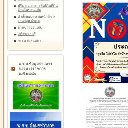
ปริมาณเอกสารสิทธิในที่ดิน
จังหวัดขอนแก่น
คำสั่งมอบหมายหน้าที่การ
งานกลุ่ม-ฝ่าย
»
อ่านข่าวย้อนหลัง
เกร็ดความรู้
กระดานสนทนา
พ.ร.บ.ข้อมูลข่าวสาร
ของทางราชการ
พ.ศ.๒๕๔๐