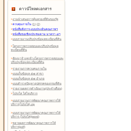
ดาวน์โหลดเอกสาร
>
งานนำเสนอการคุ้มครองที่ดินของรัฐ
>
ควบคุมภายใน
(1)
(2)
>
หนังสือสังการ-แบบประเมินคุณภาพฯ
>
หนังสือขอเชิญประชุมตาม มาตรา ๘ฯ
>
แบบรายงานปรับปรุงข้อมูลทะเบียนที่ดิน
>
โครงการตรวจสอบและปรับปรุงข้อมูล
ทะเบียนที่ดิน
>
สัญญาจ้างลูกจ้างโครงการตรวจสอบและ
ปรับปรุงข้อมูลทะเบียนที่ดิน
>
รายงานการควบคุมภายใน
>
แบบเก็บข้อมูล ๕๗ สาขา
>
แบบเก็บข้อมูล ๕๗ อำเภอ
>
แบบสำรวจปัญหาอุปสรรคของกรมที่ดิน
>
รายงานผลการดำเนินงาน(ประจำเดือน)
>
โปร่งใส ใส่ใจบริการ
>
แบบรายงานการพัฒนาคุณภาพการให้
บริการ(โปร่งใส).zip
>
แบบรายงานการพัฒนาคุณภาพการให้
บริการ (โปร่งใส)(word
)
>
ขยายผลการพัฒนาคุณภาพการให้
บริการ(pdf)