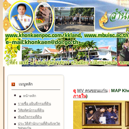
เมนูหลัก
ดู
MV คนขอนแก่น
:
MAP Kho
ภายใน
)
หน้าหลัก
รายชื่อ อธิบดีกรมที่ดิน
วิสัยทัศน์กรมที่ดิน
พันธกิจกรมที่ดิน
ประวัติสำนักงานที่ดินจังหวัด
ขอนแก่น