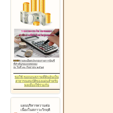
รายละเอียดประกอบรายการบัญชี
ที่สำคัญของงบทดลอง
ณ วันที่ ๓๐ กันยายน ๒๕๖๘
ขอใช้-ขอถอนสภาพที่ดินอันเป็น
สาธารณสมบัติของแผ่นสำหรับ
พลเมืองใช้ร่วมกัน
แผนบริหารความต่อ
เนื่องในสภาวะวิกฤติ