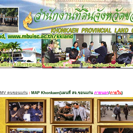
MV คนขอนแก่น
:
MAP Khonkaen(แผนที่ สจ.ขอนแก่น
ภายนอก
/
ภายใน
)