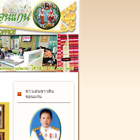
๑๗ กุมภาพันธ์ "วันคล้ายวันสถาปนากรมที่ดิน" ครบรอบ ๑๒๒ ปี
ข่าวเด่นชาวดิน
ขอนแก่น