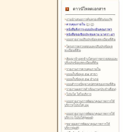
ดาวน์โหลดเอกสาร
>
งานนำเสนอการคุ้มครองที่ดินของรัฐ
>
ควบคุมภายใน
(1)
(2)
>
หนังสือสังการ-แบบประเมินคุณภาพฯ
>
หนังสือขอเชิญประชุมตาม มาตรา ๘ฯ
>
แบบรายงานปรับปรุงข้อมูลทะเบียนที่ดิน
>
โครงการตรวจสอบและปรับปรุงข้อมูล
ทะเบียนที่ดิน
>
สัญญาจ้างลูกจ้างโครงการตรวจสอบและ
ปรับปรุงข้อมูลทะเบียนที่ดิน
>
รายงานการควบคุมภายใน
>
แบบเก็บข้อมูล ๕๗ สาขา
>
แบบเก็บข้อมูล ๕๗ อำเภอ
>
แบบสำรวจปัญหาอุปสรรคของกรมที่ดิน
>
รายงานผลการดำเนินงาน(ประจำเดือน)
>
โปร่งใส ใส่ใจบริการ
>
แบบรายงานการพัฒนาคุณภาพการให้
บริการ(โปร่งใส).zip
>
แบบรายงานการพัฒนาคุณภาพการให้
บริการ (โปร่งใส)(word
)
>
ขยายผลการพัฒนาคุณภาพการให้
บริการ(pdf)