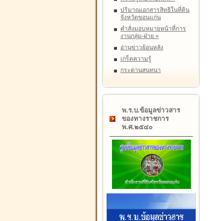
ปริมาณเอกสารสิทธิในที่ดิน
จังหวัดขอนแก่น
คำสั่งมอบหมายหน้าที่การ
งานกลุ่ม-ฝ่าย
»
อ่านข่าวย้อนหลัง
เกร็ดความรู้
กระดานสนทนา
พ.ร.บ.ข้อมูลข่าวสาร
ของทางราชการ
พ.ศ.๒๕๔๐