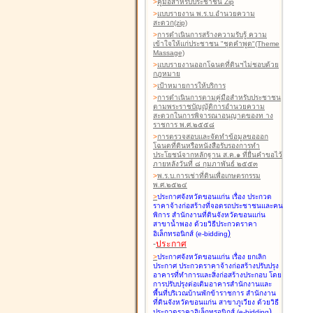
>
คู่มือสำหรับประชาชน Zip
>
แบบรายงาน พ.ร.บ.อำนวยความ
สะดวก(zip)
>
การดำเนินการสร้างความรับรู้ ความ
เข้าใจให้แก่ประชาชน "ชุดคำพูด"(Theme
Massage)
>
แบบรายงานออกโฉนดที่ดินฯไม่ชอบด้วย
กฎหมาย
>
เป้าหมายการให้บริการ
>
การดำเนินการตามคู่มือสำหรับประชาชน
ตามพระราชบัญญัติการอำนวยความ
สะดวกในการพิจารณาอนุญาตของท าง
ราชการ พ.ศ.๒๕๕๘
>
การตรวจสอบและจัดทำข้อมูลขอออก
โฉนดที่ดินหรือหนังสือรับรองการทำ
ประโยชน์จากหลักฐาน ส.ค.๑ ที่ยื่นคำขอไว้
ภายหลังวันที่ ๘ กุมภาพันธ์ ๒๕๕๓
>
พ.ร.บ.การเช่าที่ดินเพื่อเกษตรกรรม
พ.ศ.๒๕๒๔
>
ประกาศจังหวัดขอนแก่น เรื่อง ประกวด
ราคาจ้างก่อสร้างที่จอดรถประชาชนและคน
พิการ สำนักงานที่ดินจังหวัดขอนแก่น
สาขาน้ำพอง
ด้วยวิธีประกวดราคา
)
อิเล็กทรอนิกส์ (e-bidding
-
ประกาศ
>
ประกาศจังหวัดขอนแก่น เรื่อง ยกเลิก
ประกาศ ประกวดราคาจ้างก่อสร้างปรับปรุง
อาคารที่ทำการและสิ่งก่อสร้างประกอบ โดย
การปรับปรุงต่อเติมอาคารสำนักงานและ
พื้นที่บริเวณบ้านพักข้าราชการ สำนักงาน
ที่ดินจังหวัดขอนแก่น สาขาภูเวียง
ด้วยวิธี
)
ประกวดราคาอิเล็กทรอนิกส์ (e-bidding