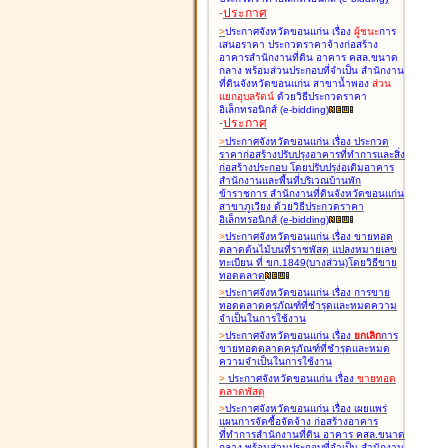
-
ประกาศ
>
ประกาศจังหวัดขอนแก่น เรื่อง
ผู้ชนะ
การ
เสนอราคา ประกวดราคาจ้างก่อสร้าง
อาคารสำนักงานที่ดิน อาคาร คสล.ขนาด
กลาง พร้อมส่วนประกอบที่จำเป็น สำนักงาน
ที่ดินจังหวัดขอนแก่น สาขาน้ำพอง
ส่วน
แยกอุบลรัตน์
ด้วยวิธีประกวดราคา
อิเล็กทรอนิกส์ (e-bidding
)
-
ประกาศ
>
ประกาศจังหวัดขอนแก่น เรื่อง
ประกวด
ราคาก่อสร้างปรับปรุงอาคารที่ทำการและสิ่ง
ก่อสร้างประกอบ โดยปรับปรุง่อเติมอาคาร
สำนักงานและพื้นที่บริเวณบ้านพัก
ข้าราชการ สำนักงานที่ดินจังหวัดขอนแก่น
สาขาภูเวียง ด้วยวิธีประกวดราคา
อิเล็กทรอนิกส์ (e-bidding
)
>
ประกาศจังหวัดขอนแก่น เรื่อง
ขายทอด
ตลาดต้นไม้บนที่ราชพัสดุ แปลงหมายเลข
ทะเบียน ที่ ขก.1849(บางส่วน)โดยวิธีขาย
ทอดตลาด
>
ประกาศจังหวัดขอนแก่น เรื่อง
การขาย
ทอดตลาดครุภัณฑ์ที่ชำรุดและหมดความ
จำเป็นในการใช้งาน
>
ประกาศจังหวัดขอนแก่น เรื่อง
ยกเลิก
การ
ขายทอดตลาดครุภัณฑ์ที่ชำรุดและหมด
ความจำเป็นในการใช้งาน
>
ประกาศจังหวัดขอนแก่น เรื่อง
ขายทอด
ตลาด
พัสดุ
>
ประกาศจังหวัดขอนแก่น เรื่อง
เผยแพร่
แผนการจัดซื้อจัดจ้าง ก่อสร้างอาคาร
ที่ทำการสำนักงานที่ดิน อาคาร คสล.ขนาด
กลาง พร้อมส่วนประกอบที่จำเป็น สำนักงาน