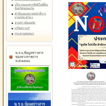
ปริมาณเอกสารสิทธิในที่ดิน
จังหวัดขอนแก่น
คำสั่งมอบหมายหน้าที่การ
งานกลุ่ม-ฝ่าย
»
อ่านข่าวย้อนหลัง
เกร็ดความรู้
กระดานสนทนา
พ.ร.บ.ข้อมูลข่าวสาร
ของทางราชการ
พ.ศ.๒๕๔๐