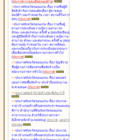
(
ประกาศ+รายละเอียดแนบท้าย
)
>
ประกาศจังหวัดขอนแก่น เรื่อง
รายชื่อผู้มี
สิทธิเข้ารับการสอบคัดเลือก ผู้ขาดคุณ
สมบัติฯ และกำหนดวัน เวลา สถานที่ในการ
สอบ
(
ประกาศ
)
>
ประกาศจังหวัดขอนแก่น เรื่อง
รายชื่อผู้
ผ่านการประเมินความรู้ความสามารถ
ทักษะ และสมรรถนะ ครั้งที่ ๑ (สอบข้อเขียน)
และผู้มีสิทธิ์เข้ารับการประเมินความรู้ความ
สามารถ ทักษะ และสมรรถนะ ครั้งที่ ๒ (สอบ
สัมภาษณ์) กำหนดวัน เวลา สถานที่สอบ
และระเบียบเกี่ยวกับการประเมินสมรรถนะฯ
เพื่อเลือกสรรเป็นพนักงานราชการทั่วไป
(
ประกาศ
)
>
>
ประกาศจังหวัดขอนแก่น เรื่อง
บัญชี
ราย
ชื่อผู้ผ่านการเลือกสรรเพื่อจัดจ้างเป็น
พนักงานราชการทั่วไป
(
ประกาศ
)
>
>
ประกาศจังหวัดขอนแก่น เรื่อง
เผยแพร่
แผนการจัดซื้อจัดจ้าง ประจำปีงบประมาณ
พ.ศ.๒๕๖๘
(
ประกาศ
)
>
>
ประกาศมัดจำรังวัดค้างบัญชีเกิน 5 ปี
>
>
ประกาศจังหวัดขอนแก่น เรื่อง ประกวด
ราคาจ้างก่อสร้างที่จอดรถประชาชนและคน
พิการ สำนักงานที่ดินจังหวัดขอนแก่น
สาขากระนวน ด้วยวิธีประกวดราคา
อิเล็กทรอนิกส์ (e-bidding)
ประกาศ
,
เอกสาร
ประกอบ
>
>
ประกาศจังหวัดขอนแก่น เรื่อง ประกวด
ราคาจ้างก่อสร้างที่จอดรถประชาชนและคน
พิการ สำนักงานที่ดินจังหวัดขอนแก่น ด้วย