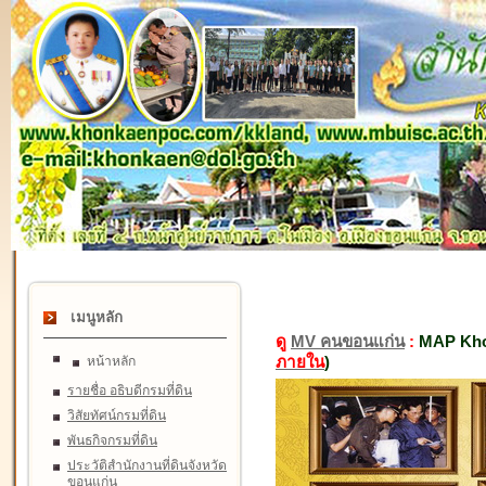
เมนูหลัก
ดู
MV คนขอนแก่น
:
MAP Kho
ภายใน
)
หน้าหลัก
รายชื่อ อธิบดีกรมที่ดิน
วิสัยทัศน์กรมที่ดิน
พันธกิจกรมที่ดิน
ประวัติสำนักงานที่ดินจังหวัด
ขอนแก่น