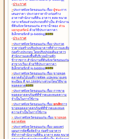
-
ประกาศ
>
ประกาศจังหวัดขอนแก่น เรื่อง
ผู้ชนะ
การ
เสนอราคา ประกวดราคาจ้างก่อสร้าง
อาคารสำนักงานที่ดิน อาคาร คสล.ขนาด
กลาง พร้อมส่วนประกอบที่จำเป็น สำนักงาน
ที่ดินจังหวัดขอนแก่น สาขาน้ำพอง
ส่วน
แยกอุบลรัตน์
ด้วยวิธีประกวดราคา
อิเล็กทรอนิกส์ (e-bidding
)
-
ประกาศ
>
ประกาศจังหวัดขอนแก่น เรื่อง
ประกวด
ราคาก่อสร้างปรับปรุงอาคารที่ทำการและสิ่ง
ก่อสร้างประกอบ โดยปรับปรุง่อเติมอาคาร
สำนักงานและพื้นที่บริเวณบ้านพัก
ข้าราชการ สำนักงานที่ดินจังหวัดขอนแก่น
สาขาภูเวียง ด้วยวิธีประกวดราคา
อิเล็กทรอนิกส์ (e-bidding
)
>
ประกาศจังหวัดขอนแก่น เรื่อง
ขายทอด
ตลาดต้นไม้บนที่ราชพัสดุ แปลงหมายเลข
ทะเบียน ที่ ขก.1849(บางส่วน)โดยวิธีขาย
ทอดตลาด
>
ประกาศจังหวัดขอนแก่น เรื่อง
การขาย
ทอดตลาดครุภัณฑ์ที่ชำรุดและหมดความ
จำเป็นในการใช้งาน
>
ประกาศจังหวัดขอนแก่น เรื่อง
ยกเลิก
การ
ขายทอดตลาดครุภัณฑ์ที่ชำรุดและหมด
ความจำเป็นในการใช้งาน
>
ประกาศจังหวัดขอนแก่น เรื่อง
ขายทอด
ตลาด
พัสดุ
>
ประกาศจังหวัดขอนแก่น เรื่อง
เผยแพร่
แผนการจัดซื้อจัดจ้าง ก่อสร้างอาคาร
ที่ทำการสำนักงานที่ดิน อาคาร คสล.ขนาด
กลาง พร้อมส่วนประกอบที่จำเป็น สำนักงาน