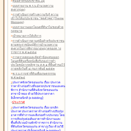
>
คู่มือสำหรับประชาชน Zip
>
แบบรายงาน พ.ร.บ.อำนวยความ
สะดวก(zip)
>
การดำเนินการสร้างความรับรู้ ความ
เข้าใจให้แก่ประชาชน "ชุดคำพูด"(Theme
Massage)
>
แบบรายงานออกโฉนดที่ดินฯไม่ชอบด้วย
กฎหมาย
>
เป้าหมายการให้บริการ
>
การดำเนินการตามคู่มือสำหรับประชาชน
ตามพระราชบัญญัติการอำนวยความ
สะดวกในการพิจารณาอนุญาตของท าง
ราชการ พ.ศ.๒๕๕๘
>
การตรวจสอบและจัดทำข้อมูลขอออก
โฉนดที่ดินหรือหนังสือรับรองการทำ
ประโยชน์จากหลักฐาน ส.ค.๑ ที่ยื่นคำขอไว้
ภายหลังวันที่ ๘ กุมภาพันธ์ ๒๕๕๓
>
พ.ร.บ.การเช่าที่ดินเพื่อเกษตรกรรม
พ.ศ.๒๕๒๔
>
ประกาศจังหวัดขอนแก่น เรื่อง ประกวด
ราคาจ้างก่อสร้างที่จอดรถประชาชนและคน
พิการ สำนักงานที่ดินจังหวัดขอนแก่น
สาขาน้ำพอง
ด้วยวิธีประกวดราคา
)
อิเล็กทรอนิกส์ (e-bidding
-
ประกาศ
>
ประกาศจังหวัดขอนแก่น เรื่อง ยกเลิก
ประกาศ ประกวดราคาจ้างก่อสร้างปรับปรุง
อาคารที่ทำการและสิ่งก่อสร้างประกอบ โดย
การปรับปรุงต่อเติมอาคารสำนักงานและ
พื้นที่บริเวณบ้านพักข้าราชการ สำนักงาน
ที่ดินจังหวัดขอนแก่น สาขาภูเวียง
ด้วยวิธี
)
ประกวดราคาอิเล็กทรอนิกส์ (e-bidding