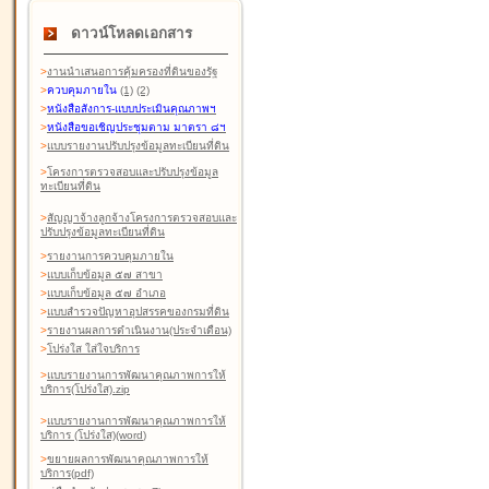
ดาวน์โหลดเอกสาร
>
งานนำเสนอการคุ้มครองที่ดินของรัฐ
>
ควบคุมภายใน
(1)
(2)
>
หนังสือสังการ-แบบประเมินคุณภาพฯ
>
หนังสือขอเชิญประชุมตาม มาตรา ๘ฯ
>
แบบรายงานปรับปรุงข้อมูลทะเบียนที่ดิน
>
โครงการตรวจสอบและปรับปรุงข้อมูล
ทะเบียนที่ดิน
>
สัญญาจ้างลูกจ้างโครงการตรวจสอบและ
ปรับปรุงข้อมูลทะเบียนที่ดิน
>
รายงานการควบคุมภายใน
>
แบบเก็บข้อมูล ๕๗ สาขา
>
แบบเก็บข้อมูล ๕๗ อำเภอ
>
แบบสำรวจปัญหาอุปสรรคของกรมที่ดิน
>
รายงานผลการดำเนินงาน(ประจำเดือน)
>
โปร่งใส ใส่ใจบริการ
>
แบบรายงานการพัฒนาคุณภาพการให้
บริการ(โปร่งใส).zip
>
แบบรายงานการพัฒนาคุณภาพการให้
บริการ (โปร่งใส)(word
)
>
ขยายผลการพัฒนาคุณภาพการให้
บริการ(pdf)