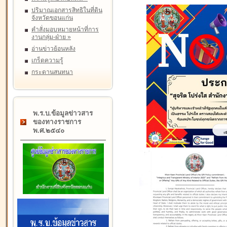
ปริมาณเอกสารสิทธิในที่ดิน
จังหวัดขอนแก่น
คำสั่งมอบหมายหน้าที่การ
งานกลุ่ม-ฝ่าย
»
อ่านข่าวย้อนหลัง
เกร็ดความรู้
กระดานสนทนา
พ.ร.บ.ข้อมูลข่าวสาร
ของทางราชการ
พ.ศ.๒๕๔๐