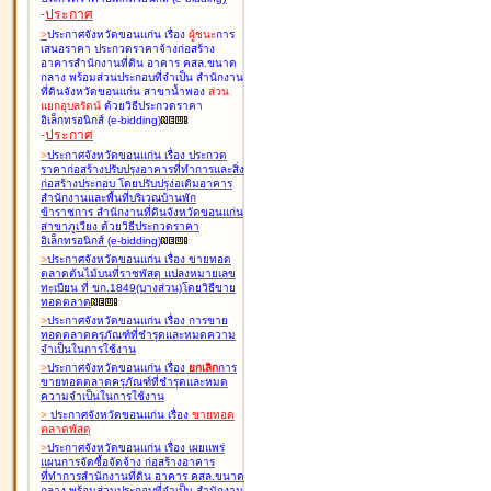
-
ประกาศ
>
ประกาศจังหวัดขอนแก่น เรื่อง
ผู้ชนะ
การ
เสนอราคา ประกวดราคาจ้างก่อสร้าง
อาคารสำนักงานที่ดิน อาคาร คสล.ขนาด
กลาง พร้อมส่วนประกอบที่จำเป็น สำนักงาน
ที่ดินจังหวัดขอนแก่น สาขาน้ำพอง
ส่วน
แยกอุบลรัตน์
ด้วยวิธีประกวดราคา
อิเล็กทรอนิกส์ (e-bidding
)
-
ประกาศ
>
ประกาศจังหวัดขอนแก่น เรื่อง
ประกวด
ราคาก่อสร้างปรับปรุงอาคารที่ทำการและสิ่ง
ก่อสร้างประกอบ โดยปรับปรุง่อเติมอาคาร
สำนักงานและพื้นที่บริเวณบ้านพัก
ข้าราชการ สำนักงานที่ดินจังหวัดขอนแก่น
สาขาภูเวียง ด้วยวิธีประกวดราคา
อิเล็กทรอนิกส์ (e-bidding
)
>
ประกาศจังหวัดขอนแก่น เรื่อง
ขายทอด
ตลาดต้นไม้บนที่ราชพัสดุ แปลงหมายเลข
ทะเบียน ที่ ขก.1849(บางส่วน)โดยวิธีขาย
ทอดตลาด
>
ประกาศจังหวัดขอนแก่น เรื่อง
การขาย
ทอดตลาดครุภัณฑ์ที่ชำรุดและหมดความ
จำเป็นในการใช้งาน
>
ประกาศจังหวัดขอนแก่น เรื่อง
ยกเลิก
การ
ขายทอดตลาดครุภัณฑ์ที่ชำรุดและหมด
ความจำเป็นในการใช้งาน
>
ประกาศจังหวัดขอนแก่น เรื่อง
ขายทอด
ตลาด
พัสดุ
>
ประกาศจังหวัดขอนแก่น เรื่อง
เผยแพร่
แผนการจัดซื้อจัดจ้าง ก่อสร้างอาคาร
ที่ทำการสำนักงานที่ดิน อาคาร คสล.ขนาด
กลาง พร้อมส่วนประกอบที่จำเป็น สำนักงาน