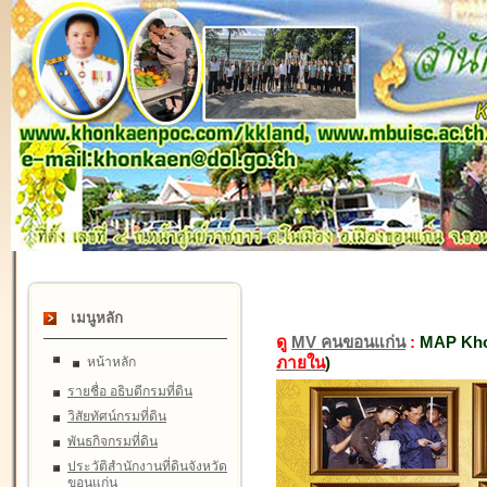
เมนูหลัก
ดู
MV คนขอนแก่น
:
MAP Kho
ภายใน
)
หน้าหลัก
รายชื่อ อธิบดีกรมที่ดิน
วิสัยทัศน์กรมที่ดิน
พันธกิจกรมที่ดิน
ประวัติสำนักงานที่ดินจังหวัด
ขอนแก่น