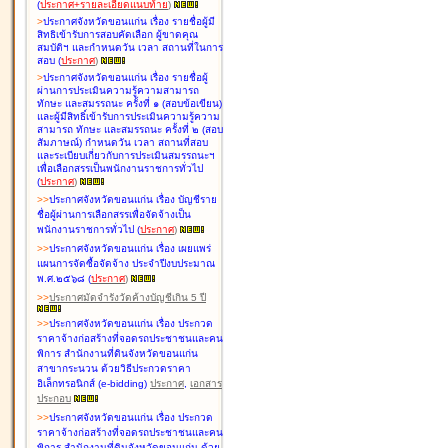
(
ประกาศ+รายละเอียดแนบท้าย
)
>
ประกาศจังหวัดขอนแก่น เรื่อง
รายชื่อผู้มี
สิทธิเข้ารับการสอบคัดเลือก ผู้ขาดคุณ
สมบัติฯ และกำหนดวัน เวลา สถานที่ในการ
สอบ
(
ประกาศ
)
>
ประกาศจังหวัดขอนแก่น เรื่อง
รายชื่อผู้
ผ่านการประเมินความรู้ความสามารถ
ทักษะ และสมรรถนะ ครั้งที่ ๑ (สอบข้อเขียน)
และผู้มีสิทธิ์เข้ารับการประเมินความรู้ความ
สามารถ ทักษะ และสมรรถนะ ครั้งที่ ๒ (สอบ
สัมภาษณ์) กำหนดวัน เวลา สถานที่สอบ
และระเบียบเกี่ยวกับการประเมินสมรรถนะฯ
เพื่อเลือกสรรเป็นพนักงานราชการทั่วไป
(
ประกาศ
)
>
>
ประกาศจังหวัดขอนแก่น เรื่อง
บัญชี
ราย
ชื่อผู้ผ่านการเลือกสรรเพื่อจัดจ้างเป็น
พนักงานราชการทั่วไป
(
ประกาศ
)
>
>
ประกาศจังหวัดขอนแก่น เรื่อง
เผยแพร่
แผนการจัดซื้อจัดจ้าง ประจำปีงบประมาณ
พ.ศ.๒๕๖๘
(
ประกาศ
)
>
>
ประกาศมัดจำรังวัดค้างบัญชีเกิน 5 ปี
>
>
ประกาศจังหวัดขอนแก่น เรื่อง ประกวด
ราคาจ้างก่อสร้างที่จอดรถประชาชนและคน
พิการ สำนักงานที่ดินจังหวัดขอนแก่น
สาขากระนวน ด้วยวิธีประกวดราคา
อิเล็กทรอนิกส์ (e-bidding)
ประกาศ
,
เอกสาร
ประกอบ
>
>
ประกาศจังหวัดขอนแก่น เรื่อง ประกวด
ราคาจ้างก่อสร้างที่จอดรถประชาชนและคน
พิการ สำนักงานที่ดินจังหวัดขอนแก่น ด้วย