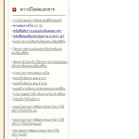
ดาวน์โหลดเอกสาร
>
งานนำเสนอการคุ้มครองที่ดินของรัฐ
>
ควบคุมภายใน
(1)
(2)
>
หนังสือสังการ-แบบประเมินคุณภาพฯ
>
หนังสือขอเชิญประชุมตาม มาตรา ๘ฯ
>
แบบรายงานปรับปรุงข้อมูลทะเบียนที่ดิน
>
โครงการตรวจสอบและปรับปรุงข้อมูล
ทะเบียนที่ดิน
>
สัญญาจ้างลูกจ้างโครงการตรวจสอบและ
ปรับปรุงข้อมูลทะเบียนที่ดิน
>
รายงานการควบคุมภายใน
>
แบบเก็บข้อมูล ๕๗ สาขา
>
แบบเก็บข้อมูล ๕๗ อำเภอ
>
แบบสำรวจปัญหาอุปสรรคของกรมที่ดิน
>
รายงานผลการดำเนินงาน(ประจำเดือน)
>
โปร่งใส ใส่ใจบริการ
>
แบบรายงานการพัฒนาคุณภาพการให้
บริการ(โปร่งใส).zip
>
แบบรายงานการพัฒนาคุณภาพการให้
บริการ (โปร่งใส)(word
)
>
ขยายผลการพัฒนาคุณภาพการให้
บริการ(pdf)