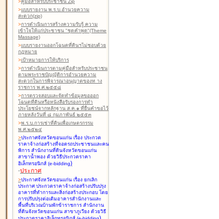
>
คู่มือสำหรับประชาชน Zip
>
แบบรายงาน พ.ร.บ.อำนวยความ
สะดวก(zip)
>
การดำเนินการสร้างความรับรู้ ความ
เข้าใจให้แก่ประชาชน "ชุดคำพูด"(Theme
Massage)
>
แบบรายงานออกโฉนดที่ดินฯไม่ชอบด้วย
กฎหมาย
>
เป้าหมายการให้บริการ
>
การดำเนินการตามคู่มือสำหรับประชาชน
ตามพระราชบัญญัติการอำนวยความ
สะดวกในการพิจารณาอนุญาตของท าง
ราชการ พ.ศ.๒๕๕๘
>
การตรวจสอบและจัดทำข้อมูลขอออก
โฉนดที่ดินหรือหนังสือรับรองการทำ
ประโยชน์จากหลักฐาน ส.ค.๑ ที่ยื่นคำขอไว้
ภายหลังวันที่ ๘ กุมภาพันธ์ ๒๕๕๓
>
พ.ร.บ.การเช่าที่ดินเพื่อเกษตรกรรม
พ.ศ.๒๕๒๔
>
ประกาศจังหวัดขอนแก่น เรื่อง ประกวด
ราคาจ้างก่อสร้างที่จอดรถประชาชนและคน
พิการ สำนักงานที่ดินจังหวัดขอนแก่น
สาขาน้ำพอง
ด้วยวิธีประกวดราคา
)
อิเล็กทรอนิกส์ (e-bidding
-
ประกาศ
>
ประกาศจังหวัดขอนแก่น เรื่อง ยกเลิก
ประกาศ ประกวดราคาจ้างก่อสร้างปรับปรุง
อาคารที่ทำการและสิ่งก่อสร้างประกอบ โดย
การปรับปรุงต่อเติมอาคารสำนักงานและ
พื้นที่บริเวณบ้านพักข้าราชการ สำนักงาน
ที่ดินจังหวัดขอนแก่น สาขาภูเวียง
ด้วยวิธี
)
ประกวดราคาอิเล็กทรอนิกส์ (e-bidding