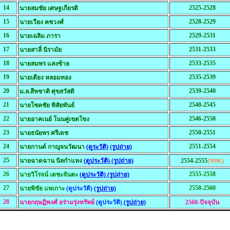
14
2525-2528
นายสมชัย เศษฐเกียรติ
15
2528-2529
นายเวียง คชวงศ์
16
2529-2531
นายเฉลิม ภารา
17
2531-2533
นายสาลี่ นิรามัย
18
2533-2535
นายสมพร แสงซ้าย
19
2535-2539
นายเตียง หลอมทอง
20
2539-2540
ม.ล.สีหชาติ ศุขสวัสดิ
21
2540-2545
นายโชคชัย พิสัยพันธ์
22
2546-2550
นายอาคเนย์ โนนคู่เขตโขง
23
2550-2551
นายธนัยพร ศรีเดช
24
2551-2554
นายกานต์ กาญจนวัฒนา
(ดู
ระวัติ)
(รูปถ่าย)
25
นายฉาดฉาน นิลกำแหง
(
ดู
ประวัติ)
(รูปถ่าย)
2554-2555
(รกท.)
26
2555-2558
นายวิโรจน์ เตชะจันตะ
(ดู
ประ
วั
ติ)
(รูปถ่าย)
27
2558-2560
นายพิชัย แพเกาะ
(ดูประวัติ)
(รูปถ่าย)
28
นายกฤษฏิพงศ์ อร่ามรุ่งทรัพย์
(ดูประวัติ)
(รูปถ่าย)
2560-ปัจจุบัน