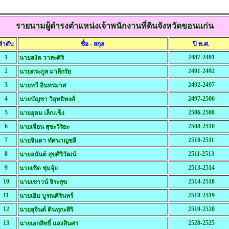
รายนามผู้ดำรงตำแหน่งเจ้าพนักงานที่ดินจังหวัดขอนแก่น
ลำดับ
ชื่อ - สกุล
ปี พ.ศ.
1
2487-2491
นายสงัด วาสะศิริ
2
2491-2492
นายตระกูล มาลีกรัย
3
2492-2497
นายทวี อินทรมาศ
4
2497-2506
นายบัญชา วิสุทธิพงศ์
5
2506-2508
นายอุดม เล็กแข็ง
6
2508-2510
นายเจือน สุขะวิริยะ
7
2510-2511
นายจินดา ทัศนาญชลี
8
2511-2513
นายอนันต์ สุขศิริวัฒน์
9
2513-2514
นายเชิด ชุ่มจุ้ย
10
2514-2518
นายเชาวน์ จิระสุข
11
2518-2519
นายเอิบ บูรณศิรินทร์
12
2519-2520
นายสุจินต์ ตินทุกะสิริ
13
2520-2525
นายเอกสิทธิ์ แสงสินศร