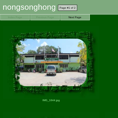
nongsonghong
Page #1 of 2
Index Page
Previous Page
Next Page
IMG_1644.jpg