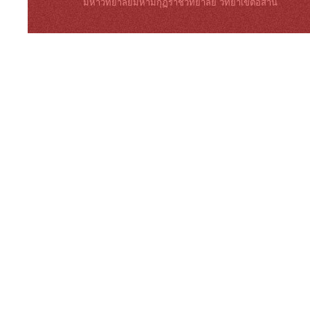
มหาวิทยาลัยมหามกุฏราชวิทยาลัย วิทยาเขตอีสาน