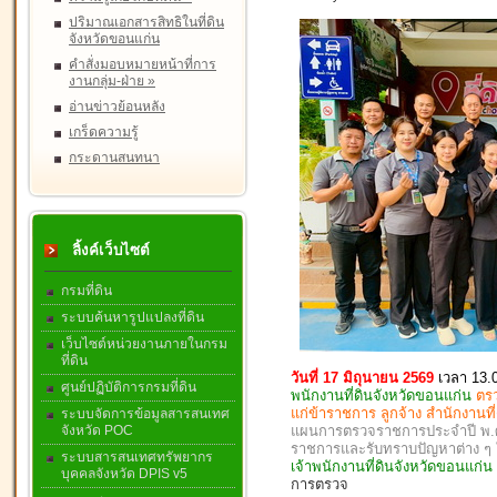
ปริมาณเอกสารสิทธิในที่ดิน
จังหวัดขอนแก่น
คำสั่งมอบหมายหน้าที่การ
งานกลุ่ม-ฝ่าย
»
อ่านข่าวย้อนหลัง
เกร็ดความรู้
กระดานสนทนา
ลิ้งค์เว็บไซต์
กรมที่ดิน
ระบบค้นหารูปแปลงที่ดิน
เว็บไซต์หน่วยงานภายในกรม
ที่ดิน
วันที่ 17 มิถุนายน 2569
เวลา 13.
ศูนย์ปฏิบัติการกรมที่ดิน
พนักงานที่ดินจังหวัดขอนแก่น
ตร
แก่ข้าราชการ ลูกจ้าง สำนักงานท
ระบบจัดการข้อมูลสารสนเทศ
จังหวัด POC
แผนการตรวจราชการประจำปี พ.ศ. 
ราชการและรับทราบปัญหาต่าง 
ระบบสารสนเทศทรัพยากร
เจ้าพนักงานที่ดินจังหวัดขอนแก่
บุคคลจังหวัด DPIS v5
การตรวจ