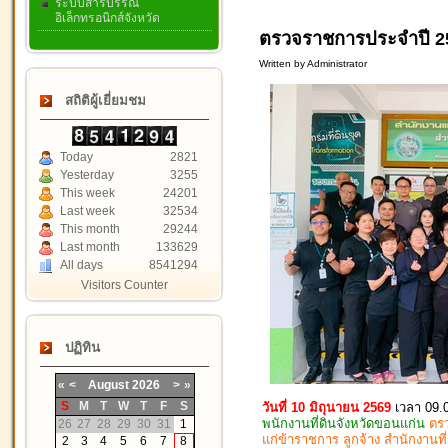
ระบบสารบรรณ
อิเล็กทรอนิกส์จังหวัด
ตรวจราชการประจำปี 25
Written by Administrator
สถิติผู้เยี่ยมชม
Today
2821
Yesterday
3255
This week
24201
Last week
32534
This month
29244
Last month
133629
All days
8541294
Visitors Counter
ปฏิทิน
«
<
August
2026
>
»
S
M
T
W
T
F
S
วันที่ 10 มิถุนายน 2569
เวลา 09.
พนักงานที่ดินจังหวัดขอนแก่น
ตร
26
27
28
29
30
31
1
แก่ข้าราชการ ลูกจ้าง สำนักงานท
2
3
4
5
6
7
8