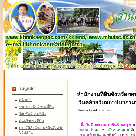
เมนูหลัก
สำนักงานที่ดินจังหวัดขอ
หน้าหลัก
วันคล้ายวันสถาปนากรมท
รายชื่อ อธิบดีกรมที่ดิน
Written by Administrator
วิสัยทัศน์กรมที่ดิน
พันธกิจกรมที่ดิน
เมื่อวันที่ ๑๗ กุมภาพันธ์ ๒๕๖๔
น
ประวัติสำนักงานที่ดินจังหวัด
ขอนแก่น
และชาวดินขอนแก่น
จั
ขอนแก่น
พร้อมด้วยชมรมอดีตข้าราชการชา