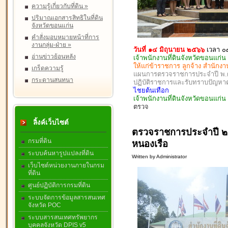
ความรู้เกี่ยวกับที่ดิน
»
ปริมาณเอกสารสิทธิในที่ดิน
จังหวัดขอนแก่น
คำสั่งมอบหมายหน้าที่การ
งานกลุ่ม-ฝ่าย
»
วันที่ ๑๔ มิถุนายน ๒๕๖๖
เวลา ๐
อ่านข่าวย้อนหลัง
เจ้าพนักงานที่ดินจังหวัดขอนแก่น
ให้แก่ข้าราชการ ลูกจ้าง สำนักงา
เกร็ดความรู้
แผนการตรวจราชการประจำปี พ.ศ.
กระดานสนทนา
ปฏิบัติราชการและรับทราบปัญหา
ไชยต้นเทือก
เจ้าพนักงานที่ดินจังหวัดขอนแก่
ตรวจ
ลิ้งค์เว็บไซต์
ตรวจราชการประจำปี 
กรมที่ดิน
หนองเรือ
ระบบค้นหารูปแปลงที่ดิน
Written by Administrator
เว็บไซต์หน่วยงานภายในกรม
ที่ดิน
ศูนย์ปฏิบัติการกรมที่ดิน
ระบบจัดการข้อมูลสารสนเทศ
จังหวัด POC
ระบบสารสนเทศทรัพยากร
บุคคลจังหวัด DPIS v5