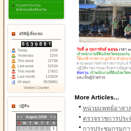
ระบบสารบรรณ
อิเล็กทรอนิกส์จังหวัด
สถิติผู้เยี่ยมชม
วันที่ ๘ กุมภาพันธ์ ๒๕๖๖
เวลา ๐
Today
1408
เจ้าพนักงานที่ดินจังหวัดขอนแก่น
Yesterday
3255
ให้แก่ข้าราชการ ลูกจ้าง สำนักง
This week
22788
ตามแผนการตรวจราชการประจำปี 
Last week
32534
ปฏิบัติราชการและรับทราบปัญหา
This month
27831
ทัดสวน
เจ้าพนักงานที่ดินจังหว
Last month
133629
และเป็นผู้นำตรวจ
All days
8539881
Visitors Counter
More Articles...
ปฏิทิน
หน่วยแพทย์อาสาสม
«
<
August
2026
>
»
ตรวจราชการประจ
S
M
T
W
T
F
S
การประชุมกรมการ
26
27
28
29
30
31
1