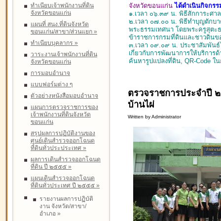
ทำเนียบเจ้าพนักงานที่ดิน
จังหวัดขอนแก่น
ได้ดำเนินกิจกรรม
จังหวัดขอนแก่น
๑.เวลา ๐๖.๓๙ น. พิธีสักการะศาลพ
๒.เวลา ๐๗.๐๐ น. พิธีทำบุญตักบา
แผนที่ สนง.ที่ดินจังหวัด
พระธรรมเทศนา โดยพระครูสุตะธรร
ขอนแก่น/สาขา/ส่วนแยก
»
ข้าราชการกรมที่ดินและชาวดินข
ทำเนียบบุคลากร
»
๓.เวลา ๐๙.๐๙ น. ประชาสัมพันธ์
เกี่ยวกับการพัฒนาการให้บริการด้า
วาระงานเจ้าพนักงานที่ดิน
ค้นหารูปแปลงที่ดิน, QR-Code ใน
จังหวัดขอนแก่น
การมอบอำนาจ
แบบฟอร์มต่าง ๆ
ตรวจราชการประจำปี 
ตัวอย่างหนังสือมอบอำนาจ
บ้านไผ่
แผนการตรวจราชการของ
เจ้าพนักงานที่ดินจังหวัด
Written by Administrator
ขอนแก่น
สรุปผลการปฏิบัติงานของ
ศูนย์เดินสำรวจออกโฉนด
ที่ดินทั่วประประเทศ
»
ผลการเดินสำรวจออกโฉนด
ที่ดิน ปี ๒๕๕๕
»
แผนเดินสำรวจออกโฉนด
ที่ดินทั่วประเทศ ปี ๒๕๕๕
»
รายงานผลการปฏิบัติ
งาน จังหวัด/สาขา/
อำเภอ
»