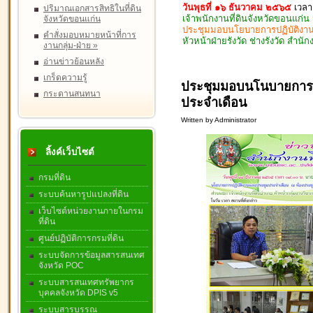
วันพุธที่ ๑๖ ธันวาคม ๒๕๖๕
เวลา
ปริมาณเอกสารสิทธิในที่ดิน
เจ้าพนักงานที่ดินจังหวัดขอนแก่น
จังหวัดขอนแก่น
ประชุมมอบนโยบายการปฏิบัติงาน
คำสั่งมอบหมายหน้าที่การ
หัวหน้าฝ่ายรังวัด ช่างรังวัด สำนั
งานกลุ่ม-ฝ่าย
»
อ่านข่าวย้อนหลัง
เกร็ดความรู้
ประชุมมอบนโนบายการป
กระดานสนทนา
ประจำเดือน
Written by Administrator
ลิ้งค์เว็บไซต์
กรมที่ดิน
ระบบค้นหารูปแปลงที่ดิน
เว็บไซต์หน่วยงานภายในกรม
ที่ดิน
ศูนย์ปฏิบัติการกรมที่ดิน
ระบบจัดการข้อมูลสารสนเทศ
จังหวัด POC
ระบบสารสนเทศทรัพยากร
บุคคลจังหวัด DPIS v5
ระบบสารบรรณ