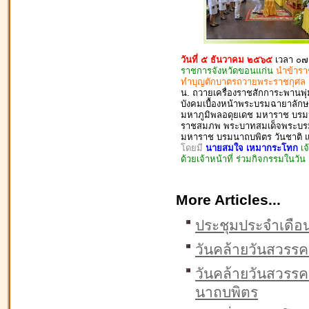
วันที่ ๕ ธันวาคม ๒๕๖๕
เวลา ๐๗
ราชการจังหวัดขอนแก่น
นำข้าร
ทำบุญตักบาตรถวายพระราชกุศล 
น. ถวายเครื่องราชสักการะพานพ
บังคมเบื้องหน้าพระบรมฉายาลั
มหาภูมิพลอดุยเดช มหาราช บรมน
ราชสมภพ
พระบาทสมเด็จพระบรม
มหาราช บรมนาถบพิตร วันชาติ แ
โดยมี
นายสมใจ เหมากระโทก
เจ
ด้วยเจ้าหน้าที่ ร่วมกิจกรรมในวัน
More Articles...
ประชุมประจำเดือน 
วันคล้ายวันสวรรค
วันคล้ายวันสวรร
นาถบพิตร