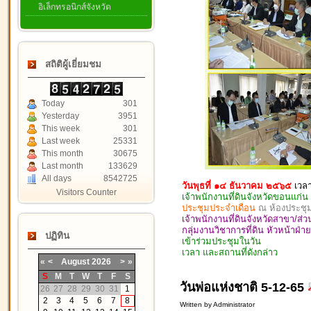
อิเล็กทรอนิกส์จังหวัด
สถิติผู้เยี่ยมชม
Today
301
Yesterday
3951
This week
301
Last week
25331
This month
30675
Last month
133629
All days
8542725
วันพุธที่ ๑๔ ธันวาคม ๒๕๖๕
เวล
Visitors Counter
เจ้าพนักงานที่ดินจังหวัดขอนแก่น
ประชุมประจำเดือน
ณ ห้องประชุม
เจ้าพนักงานที่ดินจังหวัดสาขา/ส่
กลุ่มงานวิชาการที่ดิน หัวหน้าฝ่า
ปฏิทิน
เข้าร่วมประชุมในวัน
เวลา และสถานที่ดังกล่าว
«
<
August
2026
>
»
S
M
T
W
T
F
S
วันพ่อแห่งชาติ 5-12-65
26
27
28
29
30
31
1
2
3
4
5
6
7
8
Written by Administrator