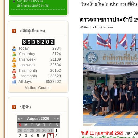
ระบบสารบรรณ
วันคล้ายวันสถาปนากรมที่ดิ
อิเล็กทรอนิกส์จังหวัด
ตรวจราชการประจำปี 2
Written by Administrator
สถิติผู้เยี่ยมชม
Today
2984
Yesterday
3124
This week
21109
Last week
32534
This month
26152
Last month
133629
All days
8538202
Visitors Counter
ปฏิทิน
«
<
August
2026
>
»
S
M
T
W
T
F
S
26
27
28
29
30
31
1
วันที่ 11 กุมภาพันธ์ 2569
เวลา 09
2
3
4
5
6
7
8