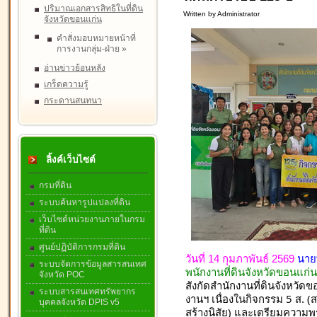
ปริมาณเอกสารสิทธิในที่ดิน
Written by Administrator
จังหวัดขอนแก่น
คำสั่งมอบหมายหน้าที่
การงานกลุ่ม-ฝ่าย
»
อ่านข่าวย้อนหลัง
เกร็ดความรู้
กระดานสนทนา
ลิ้งค์เว็บไซต์
กรมที่ดิน
ระบบค้นหารูปแปลงที่ดิน
เว็บไซต์หน่วยงานภายในกรม
ที่ดิน
ศูนย์ปฏิบัติการกรมที่ดิน
วันที่ 14 กุมภาพันธ์ 2569
นายพ
ระบบจัดการข้อมูลสารสนเทศ
พนักงานที่ดินจังหวัดขอนแก่น
จังหวัด POC
สังกัดสำนักงานที่ดินจังหวั
ระบบสารสนเทศทรัพยากร
งานฯ เนื่องในกิจกรรม 5 ส. 
บุคคลจังหวัด DPIS v5
สร้างนิสัย) และเตรียมความ