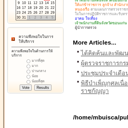
เจ้าพนักงานที่ดินจังหวัดขอนแก่น
9
10
11
12
13
14
15
ให้แก่ข้าราชการ ลูกจ้าง สำนักงา
16
17
18
19
20
21
22
หนองเรือ
ตามแผนการตรวจราชการป
23
24
25
26
27
28
29
ใจในการปฏิบัติราชการและรับท
30
31
1
2
3
4
5
อาคม ใจเที่ยง
เจ้าพนักงานที่ดินจังหวัดขอนแก่
ผู้นำการตรวจ
ความพึงพอใจในการ
More Articles...
ให้บริการ
ความพึงพอใจในด้านการให้
ได้คิดค้นและพัฒ
บริการ
มากที่สุด
ผู้ตรวจราชการกร
มาก
ปานกลาง
ประชุมประจำเดื
น้อย
น้อยที่สุด
พิธีบำเพ็ญกุศลเนื่
ราชกัญญา
/home/mbuisca/pub