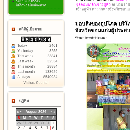
ระบบสารบรรณ
จุลจอมเกล้าเจ้าอยู่หัว
ณ บรมราชา
อิเล็กทรอนิกส์จังหวัด
เจ้าอยู่หัว ศาลากลางจังหวัดขอนแ
มอบสิ่งของอุปโภค บริโ
สถิติผู้เยี่ยมชม
จังหวัดขอนแก่นผู้ประสบ
Written by Administrator
Today
2461
Yesterday
3255
This week
23841
Last week
32534
This month
28884
Last month
133629
All days
8540934
Visitors Counter
ปฏิทิน
«
<
August
2026
>
»
S
M
T
W
T
F
S
26
27
28
29
30
31
1
2
3
4
5
6
7
8