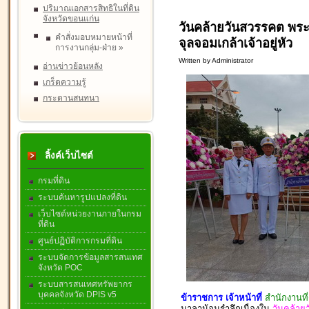
ปริมาณเอกสารสิทธิในที่ดิน
จังหวัดขอนแก่น
วันคล้ายวันสวรรคต พร
คำสั่งมอบหมายหน้าที่
จุลจอมเกล้าเจ้าอยู่หัว
การงานกลุ่ม-ฝ่าย
»
Written by Administrator
อ่านข่าวย้อนหลัง
เกร็ดความรู้
กระดานสนทนา
ลิ้งค์เว็บไซต์
กรมที่ดิน
ระบบค้นหารูปแปลงที่ดิน
เว็บไซต์หน่วยงานภายในกรม
ที่ดิน
ศูนย์ปฏิบัติการกรมที่ดิน
ระบบจัดการข้อมูลสารสนเทศ
จังหวัด POC
ระบบสารสนเทศทรัพยากร
บุคคลจังหวัด DPIS v5
ข้าราชการ เจ้าหน้าที่
สำนักงานที
มาลาน้อมรำลึกเนื่องใน
วันคล้า