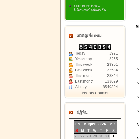
ระบบสารบรรณ
อิเล็กทรอนิกส์จังหวัด
Mo
สถิติผู้เยี่ยมชม
Today
1921
Yesterday
3255
This week
23301
Last week
32534
This month
28344
Last month
133629
All days
8540394
Visitors Counter
ปฏิทิน
«
<
August
2026
>
»
S
M
T
W
T
F
S
26
27
28
29
30
31
1