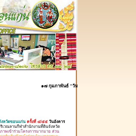
๑๗ กุมภาพันธ์ "วันคล้ายวันสถาปนากรมที่ดิน" ครบรอบ
จังหวัดขอนแก่น
ครั้งที่ ๔/๕๕
วันอังคาร
เวณลานกีฬาสำนักงานที่ดินจังหวัด
งสุขภาพเข้าร่วมโครงการมากมาย ส่วน