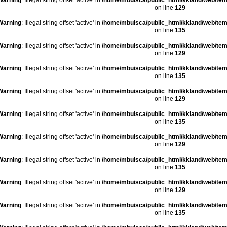
Warning
: Illegal string offset 'active' in
/home/mbuisca/public_html/kkland/web/tem
on line
129
Warning
: Illegal string offset 'active' in
/home/mbuisca/public_html/kkland/web/tem
on line
135
Warning
: Illegal string offset 'active' in
/home/mbuisca/public_html/kkland/web/tem
on line
129
Warning
: Illegal string offset 'active' in
/home/mbuisca/public_html/kkland/web/tem
on line
135
Warning
: Illegal string offset 'active' in
/home/mbuisca/public_html/kkland/web/tem
on line
129
Warning
: Illegal string offset 'active' in
/home/mbuisca/public_html/kkland/web/tem
on line
135
Warning
: Illegal string offset 'active' in
/home/mbuisca/public_html/kkland/web/tem
on line
129
Warning
: Illegal string offset 'active' in
/home/mbuisca/public_html/kkland/web/tem
on line
135
Warning
: Illegal string offset 'active' in
/home/mbuisca/public_html/kkland/web/tem
on line
129
Warning
: Illegal string offset 'active' in
/home/mbuisca/public_html/kkland/web/tem
on line
135