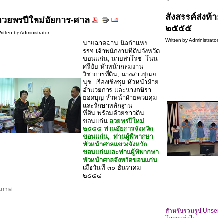
สังสรรค์ส่งท้า
อวยพรปีใหม่อัยการ-ศาล
๒๕๕๕
ritten by Administrator
Written by Administrato
นายฉาดฉาน นิลกำแหง
รรท.เจ้าพนักงานที่ดินจังหวัด
ขอนแก่น, นายสาโรช โนน
ศรีชัย หัวหน้ากลุ่มงาน
วิชาการที่ดิน, นางสาวปุณย
นุช เรืองเชิงชุม หัวหน้าฝ่าย
อำนวยการ และนางกษิรา
ยอดบุญ หัวหน้าฝ่ายควบคุม
และรักษาหลักฐาน
ที่ดิน พร้อมด้วยชาวดิน
ขอนแก่น
อวยพรปีใหม่
๒๕๕๕ ท่านอัยการจังหวัด
ขอนแก่น, ท่านผู้พิพากษา
หัวหน้า
ศาลแขวงจังหวัด
ขอนแก่นและท่านผู้พิพากษา
หัวหน้า
ศาลจังหวัดขอนแก่น
เมื่อวันที่ ๓๐ ธันวาคม
๒๕๕๔
ูภาพ..
สำหรับรวมรูป Unsens