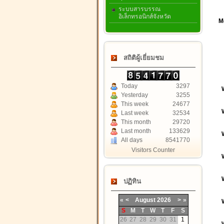
ระบบสารบรรณ
อิเล็กทรอนิกส์จังหวัด
Mo
สถิติผู้เยี่ยมชม
Today
3297
Yesterday
3255
This week
24677
Last week
32534
This month
29720
Last month
133629
All days
8541770
Visitors Counter
ปฏิทิน
«
<
August
2026
>
»
S
M
T
W
T
F
S
26
27
28
29
30
31
1