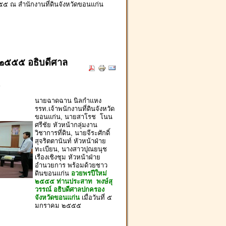
๕๕๕ ณ สำนักงานที่ดินจังหวัดขอนแก่น
 ๒๕๕๕ อธิบดีศาล
r
นายฉาดฉาน นิลกำแหง
รรท.เจ้าพนักงานที่ดินจังหวัด
ขอนแก่น, นายสาโรช โนน
ศรีชัย หัวหน้ากลุ่มงาน
วิชาการที่ดิน, นายจีระศักดิ์
สุจริตตานันท์ หัวหน้าฝ่าย
ทะเบียน, นางสาวปุณยนุช
เรืองเชิงชุม หัวหน้าฝ่าย
อำนวยการ พร้อมด้วยชาว
ดินขอนแก่น
อวยพรปีใหม่
๒๕๕๕ ท่านประสาท พงษ์สุ
วรรณ์ อธิบดีศาลปกครอง
จังหวัดขอนแก่น
เมื่อวันที่ ๕
มกราคม ๒๕๕๕