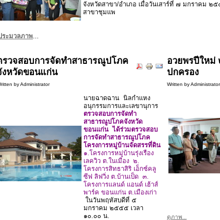
จังหวัดสาขา/อำเภอ เมื่อวันเสาร์ที่ ๗ มกราคม ๒
สาขาชุมแพ
ประมวลภาพ
...
ตรวจสอบการจัดทำสาธารณูปโภค
อวยพรปีใหม่
จังหวัดขอนแก่น
ปกครอง
ritten by Administrator
Written by Administrato
นายฉาดฉาน นิลกำแหง
อนุกรรมการและเลขานุการ
ตรวจสอบการจัดทำ
สาธารณูปโภคจังหวัด
ขอนแก่น ได้ร่วมตรวจสอบ
การจัดทำสาธารณูปโภค
โครงการหมู่บ้านจัดสรรที่ดิน
๑.โครงการหมู่บ้านรุ่งเรือง
เลควิว ต.ในเมือง ๒.
โครงการสิทธาสิริ เอ็กซ์คลู
ซีฟ ลิฟวิ่ง ต.บ้านเป็ด ๓.
โครงการแลนด์ แอนด์ เฮ้าส์
พาร์ค ขอนแก่น ต.เมืองเก่า
ในวันพฤหัสบดีที่ ๕
มกราคม ๒๕๕๕ เวลา
๑๐.๐๐ น.
ดูภาพ...