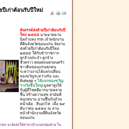
ยปีเก่าต้อนรับปีใหม่
r
สังสรรค์ส่งท้ายปีเก่าต้อนรับปี
ใหม่ ๒๕๕๕
นายฉาดฉาน
นิลกำแหง รรท.เจ้าพนักงาน
ที่ดินจังหวัดขอนแก่น จัดงาน
ส่งท้ายปีเก่าต้อนรับปีใหม่
๒๕๕๕ ให้กับข้าราชการ-
ลูกจ้างประจำ-ลูกจ้าง
ชั่วคราว ตลอดจนครอบครัว
ชาวดินขอนแก่นทุกคน
ระหว่างงานได้แลกเปลี่ยน
ของขวัญระหว่างกัน และ
พิเศษสุด ๆ
ได้แจกของขวัญ-
รางวัลชิ้นใหญ่
-มูลค่าสูงให้
กับผู้ที่โชคดีมากมายหลาย
ชิ้น สร้างความสุข สามัคคี
สนุกสนาน ม่วนซื่นกันถ้วน
หน้าเด้อ...สิบอกไห่. เมื่อ ๒๙
ธันวาคม ๒๕๕๔ ณ ลาน
หน้าสำนักงานที่ดินจังหวัด
ขอนแก่น
or จะจัดส่งให้สาขา/อำเภอ/กลุ่ม/ฝ่าย ใน