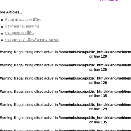
โอกาสต่อไป...
re Articles...
หัวหน้าฝ่ายอวยพรปีใหม่
ขอพรพ่อเมืองขอนแก่น
ประชุมจัดสรรที่ดิน
ประชุมประจำเดือนธันวาคม ๒๕๕๔
Warning
: Illegal string offset 'active' in
/home/mbuisca/public_html/kkland/web/tem
on line
129
Warning
: Illegal string offset 'active' in
/home/mbuisca/public_html/kkland/web/tem
on line
135
Warning
: Illegal string offset 'active' in
/home/mbuisca/public_html/kkland/web/tem
on line
129
Warning
: Illegal string offset 'active' in
/home/mbuisca/public_html/kkland/web/tem
on line
135
Warning
: Illegal string offset 'active' in
/home/mbuisca/public_html/kkland/web/tem
on line
129
Warning
: Illegal string offset 'active' in
/home/mbuisca/public_html/kkland/web/tem
on line
135