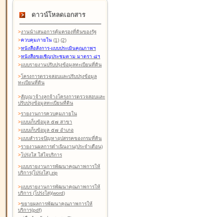
ดาวน์โหลดเอกสาร
>
งานนำเสนอการคุ้มครองที่ดินของรัฐ
>
ควบคุมภายใน
(1)
(2)
>
หนังสือสังการ-แบบประเมินคุณภาพฯ
>
หนังสือขอเชิญประชุมตาม มาตรา ๘ฯ
>
แบบรายงานปรับปรุงข้อมูลทะเบียนที่ดิน
>
โครงการตรวจสอบและปรับปรุงข้อมูล
ทะเบียนที่ดิน
>
สัญญาจ้างลูกจ้างโครงการตรวจสอบและ
ปรับปรุงข้อมูลทะเบียนที่ดิน
>
รายงานการควบคุมภายใน
>
แบบเก็บข้อมูล ๕๗ สาขา
>
แบบเก็บข้อมูล ๕๗ อำเภอ
>
แบบสำรวจปัญหาอุปสรรคของกรมที่ดิน
>
รายงานผลการดำเนินงาน(ประจำเดือน)
>
โปร่งใส ใส่ใจบริการ
>
แบบรายงานการพัฒนาคุณภาพการให้
บริการ(โปร่งใส).zip
>
แบบรายงานการพัฒนาคุณภาพการให้
บริการ (โปร่งใส)(word
)
>
ขยายผลการพัฒนาคุณภาพการให้
บริการ(pdf)