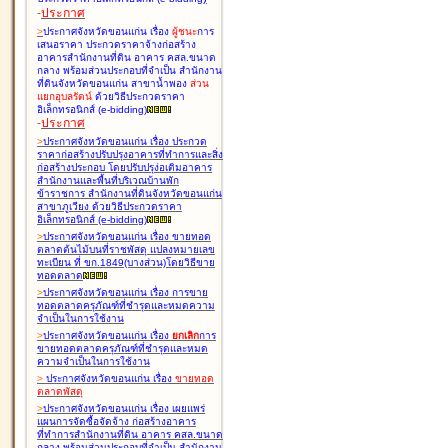
-
ประกาศ
>
ประกาศจังหวัดขอนแก่น เรื่อง
ผู้ชนะ
การ
เสนอราคา ประกวดราคาจ้างก่อสร้าง
อาคารสำนักงานที่ดิน อาคาร คสล.ขนาด
กลาง พร้อมส่วนประกอบที่จำเป็น สำนักงาน
ที่ดินจังหวัดขอนแก่น สาขาน้ำพอง
ส่วน
แยกอุบลรัตน์
ด้วยวิธีประกวดราคา
อิเล็กทรอนิกส์ (e-bidding
)
-
ประกาศ
>
ประกาศจังหวัดขอนแก่น เรื่อง
ประกวด
ราคาก่อสร้างปรับปรุงอาคารที่ทำการและสิ่ง
ก่อสร้างประกอบ โดยปรับปรุง่อเติมอาคาร
สำนักงานและพื้นที่บริเวณบ้านพัก
ข้าราชการ สำนักงานที่ดินจังหวัดขอนแก่น
สาขาภูเวียง ด้วยวิธีประกวดราคา
อิเล็กทรอนิกส์ (e-bidding
)
>
ประกาศจังหวัดขอนแก่น เรื่อง
ขายทอด
ตลาดต้นไม้บนที่ราชพัสดุ แปลงหมายเลข
ทะเบียน ที่ ขก.1849(บางส่วน)โดยวิธีขาย
ทอดตลาด
>
ประกาศจังหวัดขอนแก่น เรื่อง
การขาย
ทอดตลาดครุภัณฑ์ที่ชำรุดและหมดความ
จำเป็นในการใช้งาน
>
ประกาศจังหวัดขอนแก่น เรื่อง
ยกเลิก
การ
ขายทอดตลาดครุภัณฑ์ที่ชำรุดและหมด
ความจำเป็นในการใช้งาน
>
ประกาศจังหวัดขอนแก่น เรื่อง
ขายทอด
ตลาด
พัสดุ
>
ประกาศจังหวัดขอนแก่น เรื่อง
เผยแพร่
แผนการจัดซื้อจัดจ้าง ก่อสร้างอาคาร
ที่ทำการสำนักงานที่ดิน อาคาร คสล.ขนาด
กลาง พร้อมส่วนประกอบที่จำเป็น สำนักงาน