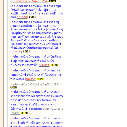
(
ประกาศ+รายละเอียดแนบท้าย
)
>
ประกาศจังหวัดขอนแก่น เรื่อง
รายชื่อผู้มี
สิทธิเข้ารับการสอบคัดเลือก ผู้ขาดคุณ
สมบัติฯ และกำหนดวัน เวลา สถานที่ในการ
สอบ
(
ประกาศ
)
>
ประกาศจังหวัดขอนแก่น เรื่อง
รายชื่อผู้
ผ่านการประเมินความรู้ความสามารถ
ทักษะ และสมรรถนะ ครั้งที่ ๑ (สอบข้อเขียน)
และผู้มีสิทธิ์เข้ารับการประเมินความรู้ความ
สามารถ ทักษะ และสมรรถนะ ครั้งที่ ๒ (สอบ
สัมภาษณ์) กำหนดวัน เวลา สถานที่สอบ
และระเบียบเกี่ยวกับการประเมินสมรรถนะฯ
เพื่อเลือกสรรเป็นพนักงานราชการทั่วไป
(
ประกาศ
)
>
>
ประกาศจังหวัดขอนแก่น เรื่อง
บัญชี
ราย
ชื่อผู้ผ่านการเลือกสรรเพื่อจัดจ้างเป็น
พนักงานราชการทั่วไป
(
ประกาศ
)
>
>
ประกาศจังหวัดขอนแก่น เรื่อง
เผยแพร่
แผนการจัดซื้อจัดจ้าง ประจำปีงบประมาณ
พ.ศ.๒๕๖๘
(
ประกาศ
)
>
>
ประกาศมัดจำรังวัดค้างบัญชีเกิน 5 ปี
>
>
ประกาศจังหวัดขอนแก่น เรื่อง ประกวด
ราคาจ้างก่อสร้างที่จอดรถประชาชนและคน
พิการ สำนักงานที่ดินจังหวัดขอนแก่น
สาขากระนวน ด้วยวิธีประกวดราคา
อิเล็กทรอนิกส์ (e-bidding)
ประกาศ
,
เอกสาร
ประกอบ
>
>
ประกาศจังหวัดขอนแก่น เรื่อง ประกวด
ราคาจ้างก่อสร้างที่จอดรถประชาชนและคน
พิการ สำนักงานที่ดินจังหวัดขอนแก่น ด้วย