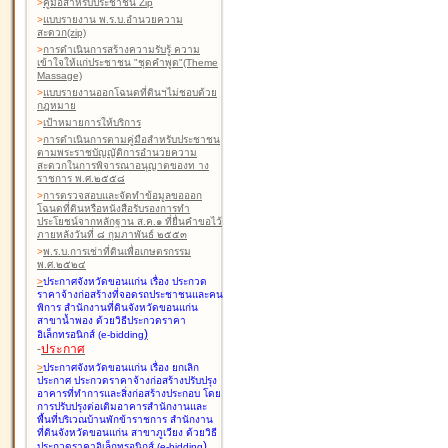
>
คู่มือสำหรับประชาชน Zip
>
แบบรายงาน พ.ร.บ.อำนวยความ
สะดวก(zip)
>
การดำเนินการสร้างความรับรู้ ความ
เข้าใจให้แก่ประชาชน "ชุดคำพูด"(Theme
Massage)
>
แบบรายงานออกโฉนดที่ดินฯไม่ชอบด้วย
กฎหมาย
>
เป้าหมายการให้บริการ
>
การดำเนินการตามคู่มือสำหรับประชาชน
ตามพระราชบัญญัติการอำนวยความ
สะดวกในการพิจารณาอนุญาตของท าง
ราชการ พ.ศ.๒๕๕๘
>
การตรวจสอบและจัดทำข้อมูลขอออก
โฉนดที่ดินหรือหนังสือรับรองการทำ
ประโยชน์จากหลักฐาน ส.ค.๑ ที่ยื่นคำขอไว้
ภายหลังวันที่ ๘ กุมภาพันธ์ ๒๕๕๓
>
พ.ร.บ.การเช่าที่ดินเพื่อเกษตรกรรม
พ.ศ.๒๕๒๔
>
ประกาศจังหวัดขอนแก่น เรื่อง ประกวด
ราคาจ้างก่อสร้างที่จอดรถประชาชนและคน
พิการ สำนักงานที่ดินจังหวัดขอนแก่น
สาขาน้ำพอง
ด้วยวิธีประกวดราคา
)
อิเล็กทรอนิกส์ (e-bidding
-
ประกาศ
>
ประกาศจังหวัดขอนแก่น เรื่อง ยกเลิก
ประกาศ ประกวดราคาจ้างก่อสร้างปรับปรุง
อาคารที่ทำการและสิ่งก่อสร้างประกอบ โดย
การปรับปรุงต่อเติมอาคารสำนักงานและ
พื้นที่บริเวณบ้านพักข้าราชการ สำนักงาน
ที่ดินจังหวัดขอนแก่น สาขาภูเวียง
ด้วยวิธี
)
ประกวดราคาอิเล็กทรอนิกส์ (e-bidding