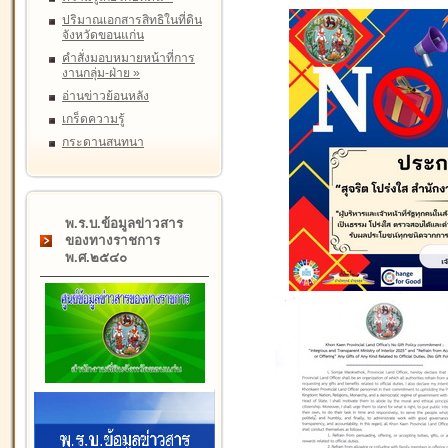
ปริมาณเอกสารสิทธิในที่ดิน
จังหวัดขอนแก่น
คำสั่งมอบหมายหน้าที่การ
งานกลุ่ม-ฝ่าย
»
อ่านข่าวย้อนหลัง
เกร็ดความรู้
กระดานสนทนา
พ.ร.บ.ข้อมูลข่าวสาร
ของทางราชการ
พ.ศ.๒๕๔๐