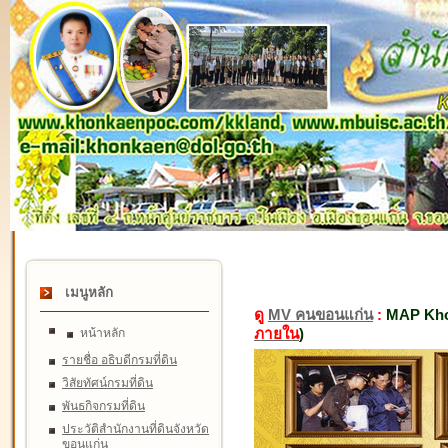
เมนูหลัก
ดู
MV คนขอนแก่น
:
MAP Kho
ภายใน
)
หน้าหลัก
รายชื่อ อธิบดีกรมที่ดิน
วิสัยทัศน์กรมที่ดิน
พันธกิจกรมที่ดิน
ประวัติสำนักงานที่ดินจังหวัด
ขอนแก่น