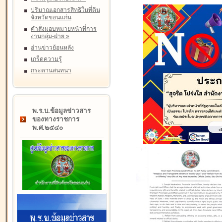
ปริมาณเอกสารสิทธิในที่ดิน
จังหวัดขอนแก่น
คำสั่งมอบหมายหน้าที่การ
งานกลุ่ม-ฝ่าย
»
อ่านข่าวย้อนหลัง
เกร็ดความรู้
กระดานสนทนา
พ.ร.บ.ข้อมูลข่าวสาร
ของทางราชการ
พ.ศ.๒๕๔๐