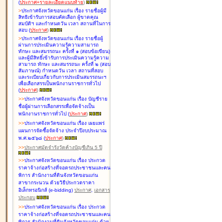
(
ประกาศ+รายละเอียดแนบท้าย
)
>
ประกาศจังหวัดขอนแก่น เรื่อง
รายชื่อผู้มี
สิทธิเข้ารับการสอบคัดเลือก ผู้ขาดคุณ
สมบัติฯ และกำหนดวัน เวลา สถานที่ในการ
สอบ
(
ประกาศ
)
>
ประกาศจังหวัดขอนแก่น เรื่อง
รายชื่อผู้
ผ่านการประเมินความรู้ความสามารถ
ทักษะ และสมรรถนะ ครั้งที่ ๑ (สอบข้อเขียน)
และผู้มีสิทธิ์เข้ารับการประเมินความรู้ความ
สามารถ ทักษะ และสมรรถนะ ครั้งที่ ๒ (สอบ
สัมภาษณ์) กำหนดวัน เวลา สถานที่สอบ
และระเบียบเกี่ยวกับการประเมินสมรรถนะฯ
เพื่อเลือกสรรเป็นพนักงานราชการทั่วไป
(
ประกาศ
)
>
>
ประกาศจังหวัดขอนแก่น เรื่อง
บัญชี
ราย
ชื่อผู้ผ่านการเลือกสรรเพื่อจัดจ้างเป็น
พนักงานราชการทั่วไป
(
ประกาศ
)
>
>
ประกาศจังหวัดขอนแก่น เรื่อง
เผยแพร่
แผนการจัดซื้อจัดจ้าง ประจำปีงบประมาณ
พ.ศ.๒๕๖๘
(
ประกาศ
)
>
>
ประกาศมัดจำรังวัดค้างบัญชีเกิน 5 ปี
>
>
ประกาศจังหวัดขอนแก่น เรื่อง ประกวด
ราคาจ้างก่อสร้างที่จอดรถประชาชนและคน
พิการ สำนักงานที่ดินจังหวัดขอนแก่น
สาขากระนวน ด้วยวิธีประกวดราคา
อิเล็กทรอนิกส์ (e-bidding)
ประกาศ
,
เอกสาร
ประกอบ
>
>
ประกาศจังหวัดขอนแก่น เรื่อง ประกวด
ราคาจ้างก่อสร้างที่จอดรถประชาชนและคน
พิการ สำนักงานที่ดินจังหวัดขอนแก่น ด้วย