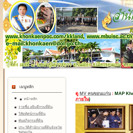
เมนูหลัก
ดู
MV คนขอนแก่น
:
MAP Kho
ภายใน
)
หน้าหลัก
รายชื่อ อธิบดีกรมที่ดิน
วิสัยทัศน์กรมที่ดิน
พันธกิจกรมที่ดิน
ประวัติสำนักงานที่ดินจังหวัด
ขอนแก่น