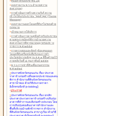
>
คู่มือสำหรับประชาชน Zip
>
แบบรายงาน พ.ร.บ.อำนวยความ
สะดวก(zip)
>
การดำเนินการสร้างความรับรู้ ความ
เข้าใจให้แก่ประชาชน "ชุดคำพูด"(Theme
Massage)
>
แบบรายงานออกโฉนดที่ดินฯไม่ชอบด้วย
กฎหมาย
>
เป้าหมายการให้บริการ
>
การดำเนินการตามคู่มือสำหรับประชาชน
ตามพระราชบัญญัติการอำนวยความ
สะดวกในการพิจารณาอนุญาตของท าง
ราชการ พ.ศ.๒๕๕๘
>
การตรวจสอบและจัดทำข้อมูลขอออก
โฉนดที่ดินหรือหนังสือรับรองการทำ
ประโยชน์จากหลักฐาน ส.ค.๑ ที่ยื่นคำขอไว้
ภายหลังวันที่ ๘ กุมภาพันธ์ ๒๕๕๓
>
พ.ร.บ.การเช่าที่ดินเพื่อเกษตรกรรม
พ.ศ.๒๕๒๔
>
ประกาศจังหวัดขอนแก่น เรื่อง ประกวด
ราคาจ้างก่อสร้างที่จอดรถประชาชนและคน
พิการ สำนักงานที่ดินจังหวัดขอนแก่น
สาขาน้ำพอง
ด้วยวิธีประกวดราคา
)
อิเล็กทรอนิกส์ (e-bidding
-
ประกาศ
>
ประกาศจังหวัดขอนแก่น เรื่อง ยกเลิก
ประกาศ ประกวดราคาจ้างก่อสร้างปรับปรุง
อาคารที่ทำการและสิ่งก่อสร้างประกอบ โดย
การปรับปรุงต่อเติมอาคารสำนักงานและ
พื้นที่บริเวณบ้านพักข้าราชการ สำนักงาน
ที่ดินจังหวัดขอนแก่น สาขาภูเวียง
ด้วยวิธี
)
ประกวดราคาอิเล็กทรอนิกส์ (e-bidding