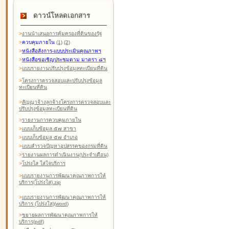
ดาวน์โหลดเอกสาร
>
งานนำเสนอการคุ้มครองที่ดินของรัฐ
>
ควบคุมภายใน
(1)
(2)
>
หนังสือสังการ-แบบประเมินคุณภาพฯ
>
หนังสือขอเชิญประชุมตาม มาตรา ๘ฯ
>
แบบรายงานปรับปรุงข้อมูลทะเบียนที่ดิน
>
โครงการตรวจสอบและปรับปรุงข้อมูล
ทะเบียนที่ดิน
>
สัญญาจ้างลูกจ้างโครงการตรวจสอบและ
ปรับปรุงข้อมูลทะเบียนที่ดิน
>
รายงานการควบคุมภายใน
>
แบบเก็บข้อมูล ๕๗ สาขา
>
แบบเก็บข้อมูล ๕๗ อำเภอ
>
แบบสำรวจปัญหาอุปสรรคของกรมที่ดิน
>
รายงานผลการดำเนินงาน(ประจำเดือน)
>
โปร่งใส ใส่ใจบริการ
>
แบบรายงานการพัฒนาคุณภาพการให้
บริการ(โปร่งใส).zip
>
แบบรายงานการพัฒนาคุณภาพการให้
บริการ (โปร่งใส)(word
)
>
ขยายผลการพัฒนาคุณภาพการให้
บริการ(pdf)