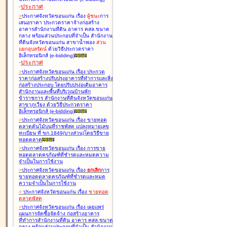
-
ประกาศ
>
ประกาศจังหวัดขอนแก่น เรื่อง
ผู้ชนะ
การ
เสนอราคา ประกวดราคาจ้างก่อสร้าง
อาคารสำนักงานที่ดิน อาคาร คสล.ขนาด
กลาง พร้อมส่วนประกอบที่จำเป็น สำนักงาน
ที่ดินจังหวัดขอนแก่น สาขาน้ำพอง
ส่วน
แยกอุบลรัตน์
ด้วยวิธีประกวดราคา
อิเล็กทรอนิกส์ (e-bidding
)
-
ประกาศ
>
ประกาศจังหวัดขอนแก่น เรื่อง
ประกวด
ราคาก่อสร้างปรับปรุงอาคารที่ทำการและสิ่ง
ก่อสร้างประกอบ โดยปรับปรุง่อเติมอาคาร
สำนักงานและพื้นที่บริเวณบ้านพัก
ข้าราชการ สำนักงานที่ดินจังหวัดขอนแก่น
สาขาภูเวียง ด้วยวิธีประกวดราคา
อิเล็กทรอนิกส์ (e-bidding
)
>
ประกาศจังหวัดขอนแก่น เรื่อง
ขายทอด
ตลาดต้นไม้บนที่ราชพัสดุ แปลงหมายเลข
ทะเบียน ที่ ขก.1849(บางส่วน)โดยวิธีขาย
ทอดตลาด
>
ประกาศจังหวัดขอนแก่น เรื่อง
การขาย
ทอดตลาดครุภัณฑ์ที่ชำรุดและหมดความ
จำเป็นในการใช้งาน
>
ประกาศจังหวัดขอนแก่น เรื่อง
ยกเลิก
การ
ขายทอดตลาดครุภัณฑ์ที่ชำรุดและหมด
ความจำเป็นในการใช้งาน
>
ประกาศจังหวัดขอนแก่น เรื่อง
ขายทอด
ตลาด
พัสดุ
>
ประกาศจังหวัดขอนแก่น เรื่อง
เผยแพร่
แผนการจัดซื้อจัดจ้าง ก่อสร้างอาคาร
ที่ทำการสำนักงานที่ดิน อาคาร คสล.ขนาด
กลาง พร้อมส่วนประกอบที่จำเป็น สำนักงาน