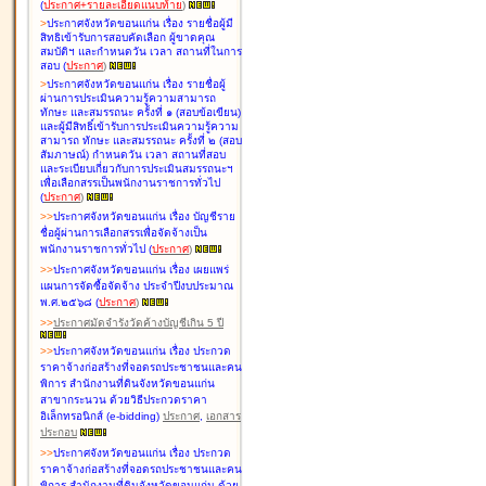
(
ประกาศ+รายละเอียดแนบท้าย
)
>
ประกาศจังหวัดขอนแก่น เรื่อง
รายชื่อผู้มี
สิทธิเข้ารับการสอบคัดเลือก ผู้ขาดคุณ
สมบัติฯ และกำหนดวัน เวลา สถานที่ในการ
สอบ
(
ประกาศ
)
>
ประกาศจังหวัดขอนแก่น เรื่อง
รายชื่อผู้
ผ่านการประเมินความรู้ความสามารถ
ทักษะ และสมรรถนะ ครั้งที่ ๑ (สอบข้อเขียน)
และผู้มีสิทธิ์เข้ารับการประเมินความรู้ความ
สามารถ ทักษะ และสมรรถนะ ครั้งที่ ๒ (สอบ
สัมภาษณ์) กำหนดวัน เวลา สถานที่สอบ
และระเบียบเกี่ยวกับการประเมินสมรรถนะฯ
เพื่อเลือกสรรเป็นพนักงานราชการทั่วไป
(
ประกาศ
)
>
>
ประกาศจังหวัดขอนแก่น เรื่อง
บัญชี
ราย
ชื่อผู้ผ่านการเลือกสรรเพื่อจัดจ้างเป็น
พนักงานราชการทั่วไป
(
ประกาศ
)
>
>
ประกาศจังหวัดขอนแก่น เรื่อง
เผยแพร่
แผนการจัดซื้อจัดจ้าง ประจำปีงบประมาณ
พ.ศ.๒๕๖๘
(
ประกาศ
)
>
>
ประกาศมัดจำรังวัดค้างบัญชีเกิน 5 ปี
>
>
ประกาศจังหวัดขอนแก่น เรื่อง ประกวด
ราคาจ้างก่อสร้างที่จอดรถประชาชนและคน
พิการ สำนักงานที่ดินจังหวัดขอนแก่น
สาขากระนวน ด้วยวิธีประกวดราคา
อิเล็กทรอนิกส์ (e-bidding)
ประกาศ
,
เอกสาร
ประกอบ
>
>
ประกาศจังหวัดขอนแก่น เรื่อง ประกวด
ราคาจ้างก่อสร้างที่จอดรถประชาชนและคน
พิการ สำนักงานที่ดินจังหวัดขอนแก่น ด้วย