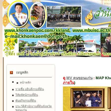
เมนูหลัก
ดู
MV คนขอนแก่น
:
MAP Kho
ภายใน
)
หน้าหลัก
รายชื่อ อธิบดีกรมที่ดิน
วิสัยทัศน์กรมที่ดิน
พันธกิจกรมที่ดิน
ประวัติสำนักงานที่ดินจังหวัด
ขอนแก่น