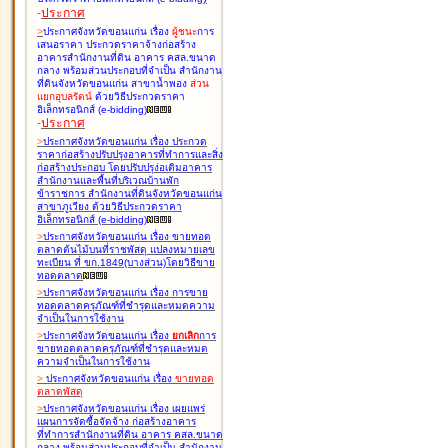
-
ประกาศ
>
ประกาศจังหวัดขอนแก่น เรื่อง
ผู้ชนะ
การ
เสนอราคา ประกวดราคาจ้างก่อสร้าง
อาคารสำนักงานที่ดิน อาคาร คสล.ขนาด
กลาง พร้อมส่วนประกอบที่จำเป็น สำนักงาน
ที่ดินจังหวัดขอนแก่น สาขาน้ำพอง
ส่วน
แยกอุบลรัตน์
ด้วยวิธีประกวดราคา
อิเล็กทรอนิกส์ (e-bidding
)
-
ประกาศ
>
ประกาศจังหวัดขอนแก่น เรื่อง
ประกวด
ราคาก่อสร้างปรับปรุงอาคารที่ทำการและสิ่ง
ก่อสร้างประกอบ โดยปรับปรุง่อเติมอาคาร
สำนักงานและพื้นที่บริเวณบ้านพัก
ข้าราชการ สำนักงานที่ดินจังหวัดขอนแก่น
สาขาภูเวียง ด้วยวิธีประกวดราคา
อิเล็กทรอนิกส์ (e-bidding
)
>
ประกาศจังหวัดขอนแก่น เรื่อง
ขายทอด
ตลาดต้นไม้บนที่ราชพัสดุ แปลงหมายเลข
ทะเบียน ที่ ขก.1849(บางส่วน)โดยวิธีขาย
ทอดตลาด
>
ประกาศจังหวัดขอนแก่น เรื่อง
การขาย
ทอดตลาดครุภัณฑ์ที่ชำรุดและหมดความ
จำเป็นในการใช้งาน
>
ประกาศจังหวัดขอนแก่น เรื่อง
ยกเลิก
การ
ขายทอดตลาดครุภัณฑ์ที่ชำรุดและหมด
ความจำเป็นในการใช้งาน
>
ประกาศจังหวัดขอนแก่น เรื่อง
ขายทอด
ตลาด
พัสดุ
>
ประกาศจังหวัดขอนแก่น เรื่อง
เผยแพร่
แผนการจัดซื้อจัดจ้าง ก่อสร้างอาคาร
ที่ทำการสำนักงานที่ดิน อาคาร คสล.ขนาด
กลาง พร้อมส่วนประกอบที่จำเป็น สำนักงาน