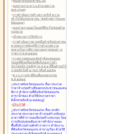
>
คู่มือสำหรับประชาชน Zip
>
แบบรายงาน พ.ร.บ.อำนวยความ
สะดวก(zip)
>
การดำเนินการสร้างความรับรู้ ความ
เข้าใจให้แก่ประชาชน "ชุดคำพูด"(Theme
Massage)
>
แบบรายงานออกโฉนดที่ดินฯไม่ชอบด้วย
กฎหมาย
>
เป้าหมายการให้บริการ
>
การดำเนินการตามคู่มือสำหรับประชาชน
ตามพระราชบัญญัติการอำนวยความ
สะดวกในการพิจารณาอนุญาตของท าง
ราชการ พ.ศ.๒๕๕๘
>
การตรวจสอบและจัดทำข้อมูลขอออก
โฉนดที่ดินหรือหนังสือรับรองการทำ
ประโยชน์จากหลักฐาน ส.ค.๑ ที่ยื่นคำขอไว้
ภายหลังวันที่ ๘ กุมภาพันธ์ ๒๕๕๓
>
พ.ร.บ.การเช่าที่ดินเพื่อเกษตรกรรม
พ.ศ.๒๕๒๔
>
ประกาศจังหวัดขอนแก่น เรื่อง ประกวด
ราคาจ้างก่อสร้างที่จอดรถประชาชนและคน
พิการ สำนักงานที่ดินจังหวัดขอนแก่น
สาขาน้ำพอง
ด้วยวิธีประกวดราคา
)
อิเล็กทรอนิกส์ (e-bidding
-
ประกาศ
>
ประกาศจังหวัดขอนแก่น เรื่อง ยกเลิก
ประกาศ ประกวดราคาจ้างก่อสร้างปรับปรุง
อาคารที่ทำการและสิ่งก่อสร้างประกอบ โดย
การปรับปรุงต่อเติมอาคารสำนักงานและ
พื้นที่บริเวณบ้านพักข้าราชการ สำนักงาน
ที่ดินจังหวัดขอนแก่น สาขาภูเวียง
ด้วยวิธี
)
ประกวดราคาอิเล็กทรอนิกส์ (e-bidding