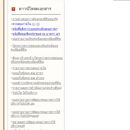
ดาวน์โหลดเอกสาร
>
งานนำเสนอการคุ้มครองที่ดินของรัฐ
>
ควบคุมภายใน
(1)
(2)
>
หนังสือสังการ-แบบประเมินคุณภาพฯ
>
หนังสือขอเชิญประชุมตาม มาตรา ๘ฯ
>
แบบรายงานปรับปรุงข้อมูลทะเบียนที่ดิน
>
โครงการตรวจสอบและปรับปรุงข้อมูล
ทะเบียนที่ดิน
>
สัญญาจ้างลูกจ้างโครงการตรวจสอบและ
ปรับปรุงข้อมูลทะเบียนที่ดิน
>
รายงานการควบคุมภายใน
>
แบบเก็บข้อมูล ๕๗ สาขา
>
แบบเก็บข้อมูล ๕๗ อำเภอ
>
แบบสำรวจปัญหาอุปสรรคของกรมที่ดิน
>
รายงานผลการดำเนินงาน(ประจำเดือน)
>
โปร่งใส ใส่ใจบริการ
>
แบบรายงานการพัฒนาคุณภาพการให้
บริการ(โปร่งใส).zip
>
แบบรายงานการพัฒนาคุณภาพการให้
บริการ (โปร่งใส)(word
)
>
ขยายผลการพัฒนาคุณภาพการให้
บริการ(pdf)