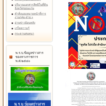
ปริมาณเอกสารสิทธิในที่ดิน
จังหวัดขอนแก่น
คำสั่งมอบหมายหน้าที่การ
งานกลุ่ม-ฝ่าย
»
อ่านข่าวย้อนหลัง
เกร็ดความรู้
กระดานสนทนา
พ.ร.บ.ข้อมูลข่าวสาร
ของทางราชการ
พ.ศ.๒๕๔๐