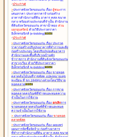
-
ประกาศ
>
ประกาศจังหวัดขอนแก่น เรื่อง
ผู้ชนะ
การ
เสนอราคา ประกวดราคาจ้างก่อสร้าง
อาคารสำนักงานที่ดิน อาคาร คสล.ขนาด
กลาง พร้อมส่วนประกอบที่จำเป็น สำนักงาน
ที่ดินจังหวัดขอนแก่น สาขาน้ำพอง
ส่วน
แยกอุบลรัตน์
ด้วยวิธีประกวดราคา
อิเล็กทรอนิกส์ (e-bidding
)
-
ประกาศ
>
ประกาศจังหวัดขอนแก่น เรื่อง
ประกวด
ราคาก่อสร้างปรับปรุงอาคารที่ทำการและสิ่ง
ก่อสร้างประกอบ โดยปรับปรุง่อเติมอาคาร
สำนักงานและพื้นที่บริเวณบ้านพัก
ข้าราชการ สำนักงานที่ดินจังหวัดขอนแก่น
สาขาภูเวียง ด้วยวิธีประกวดราคา
อิเล็กทรอนิกส์ (e-bidding
)
>
ประกาศจังหวัดขอนแก่น เรื่อง
ขายทอด
ตลาดต้นไม้บนที่ราชพัสดุ แปลงหมายเลข
ทะเบียน ที่ ขก.1849(บางส่วน)โดยวิธีขาย
ทอดตลาด
>
ประกาศจังหวัดขอนแก่น เรื่อง
การขาย
ทอดตลาดครุภัณฑ์ที่ชำรุดและหมดความ
จำเป็นในการใช้งาน
>
ประกาศจังหวัดขอนแก่น เรื่อง
ยกเลิก
การ
ขายทอดตลาดครุภัณฑ์ที่ชำรุดและหมด
ความจำเป็นในการใช้งาน
>
ประกาศจังหวัดขอนแก่น เรื่อง
ขายทอด
ตลาด
พัสดุ
>
ประกาศจังหวัดขอนแก่น เรื่อง
เผยแพร่
แผนการจัดซื้อจัดจ้าง ก่อสร้างอาคาร
ที่ทำการสำนักงานที่ดิน อาคาร คสล.ขนาด
กลาง พร้อมส่วนประกอบที่จำเป็น สำนักงาน