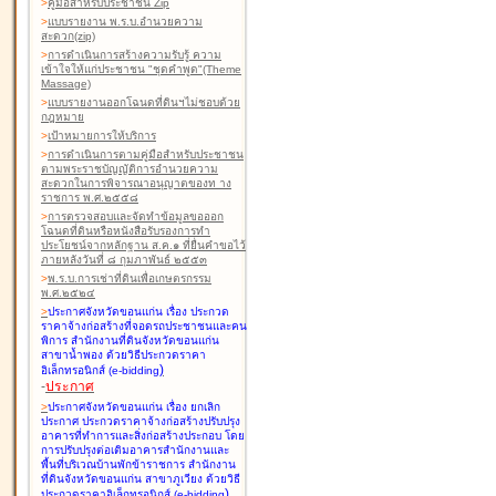
>
คู่มือสำหรับประชาชน Zip
>
แบบรายงาน พ.ร.บ.อำนวยความ
สะดวก(zip)
>
การดำเนินการสร้างความรับรู้ ความ
เข้าใจให้แก่ประชาชน "ชุดคำพูด"(Theme
Massage)
>
แบบรายงานออกโฉนดที่ดินฯไม่ชอบด้วย
กฎหมาย
>
เป้าหมายการให้บริการ
>
การดำเนินการตามคู่มือสำหรับประชาชน
ตามพระราชบัญญัติการอำนวยความ
สะดวกในการพิจารณาอนุญาตของท าง
ราชการ พ.ศ.๒๕๕๘
>
การตรวจสอบและจัดทำข้อมูลขอออก
โฉนดที่ดินหรือหนังสือรับรองการทำ
ประโยชน์จากหลักฐาน ส.ค.๑ ที่ยื่นคำขอไว้
ภายหลังวันที่ ๘ กุมภาพันธ์ ๒๕๕๓
>
พ.ร.บ.การเช่าที่ดินเพื่อเกษตรกรรม
พ.ศ.๒๕๒๔
>
ประกาศจังหวัดขอนแก่น เรื่อง ประกวด
ราคาจ้างก่อสร้างที่จอดรถประชาชนและคน
พิการ สำนักงานที่ดินจังหวัดขอนแก่น
สาขาน้ำพอง
ด้วยวิธีประกวดราคา
)
อิเล็กทรอนิกส์ (e-bidding
-
ประกาศ
>
ประกาศจังหวัดขอนแก่น เรื่อง ยกเลิก
ประกาศ ประกวดราคาจ้างก่อสร้างปรับปรุง
อาคารที่ทำการและสิ่งก่อสร้างประกอบ โดย
การปรับปรุงต่อเติมอาคารสำนักงานและ
พื้นที่บริเวณบ้านพักข้าราชการ สำนักงาน
ที่ดินจังหวัดขอนแก่น สาขาภูเวียง
ด้วยวิธี
)
ประกวดราคาอิเล็กทรอนิกส์ (e-bidding