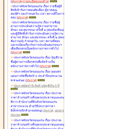
(
ประกาศ+รายละเอียดแนบท้าย
)
>
ประกาศจังหวัดขอนแก่น เรื่อง
รายชื่อผู้มี
สิทธิเข้ารับการสอบคัดเลือก ผู้ขาดคุณ
สมบัติฯ และกำหนดวัน เวลา สถานที่ในการ
สอบ
(
ประกาศ
)
>
ประกาศจังหวัดขอนแก่น เรื่อง
รายชื่อผู้
ผ่านการประเมินความรู้ความสามารถ
ทักษะ และสมรรถนะ ครั้งที่ ๑ (สอบข้อเขียน)
และผู้มีสิทธิ์เข้ารับการประเมินความรู้ความ
สามารถ ทักษะ และสมรรถนะ ครั้งที่ ๒ (สอบ
สัมภาษณ์) กำหนดวัน เวลา สถานที่สอบ
และระเบียบเกี่ยวกับการประเมินสมรรถนะฯ
เพื่อเลือกสรรเป็นพนักงานราชการทั่วไป
(
ประกาศ
)
>
>
ประกาศจังหวัดขอนแก่น เรื่อง
บัญชี
ราย
ชื่อผู้ผ่านการเลือกสรรเพื่อจัดจ้างเป็น
พนักงานราชการทั่วไป
(
ประกาศ
)
>
>
ประกาศจังหวัดขอนแก่น เรื่อง
เผยแพร่
แผนการจัดซื้อจัดจ้าง ประจำปีงบประมาณ
พ.ศ.๒๕๖๘
(
ประกาศ
)
>
>
ประกาศมัดจำรังวัดค้างบัญชีเกิน 5 ปี
>
>
ประกาศจังหวัดขอนแก่น เรื่อง ประกวด
ราคาจ้างก่อสร้างที่จอดรถประชาชนและคน
พิการ สำนักงานที่ดินจังหวัดขอนแก่น
สาขากระนวน ด้วยวิธีประกวดราคา
อิเล็กทรอนิกส์ (e-bidding)
ประกาศ
,
เอกสาร
ประกอบ
>
>
ประกาศจังหวัดขอนแก่น เรื่อง ประกวด
ราคาจ้างก่อสร้างที่จอดรถประชาชนและคน
พิการ สำนักงานที่ดินจังหวัดขอนแก่น ด้วย