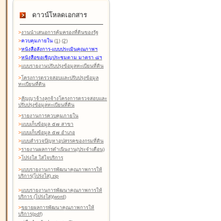
ดาวน์โหลดเอกสาร
>
งานนำเสนอการคุ้มครองที่ดินของรัฐ
>
ควบคุมภายใน
(1)
(2)
>
หนังสือสังการ-แบบประเมินคุณภาพฯ
>
หนังสือขอเชิญประชุมตาม มาตรา ๘ฯ
>
แบบรายงานปรับปรุงข้อมูลทะเบียนที่ดิน
>
โครงการตรวจสอบและปรับปรุงข้อมูล
ทะเบียนที่ดิน
>
สัญญาจ้างลูกจ้างโครงการตรวจสอบและ
ปรับปรุงข้อมูลทะเบียนที่ดิน
>
รายงานการควบคุมภายใน
>
แบบเก็บข้อมูล ๕๗ สาขา
>
แบบเก็บข้อมูล ๕๗ อำเภอ
>
แบบสำรวจปัญหาอุปสรรคของกรมที่ดิน
>
รายงานผลการดำเนินงาน(ประจำเดือน)
>
โปร่งใส ใส่ใจบริการ
>
แบบรายงานการพัฒนาคุณภาพการให้
บริการ(โปร่งใส).zip
>
แบบรายงานการพัฒนาคุณภาพการให้
บริการ (โปร่งใส)(word
)
>
ขยายผลการพัฒนาคุณภาพการให้
บริการ(pdf)