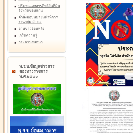
ปริมาณเอกสารสิทธิในที่ดิน
จังหวัดขอนแก่น
คำสั่งมอบหมายหน้าที่การ
งานกลุ่ม-ฝ่าย
»
อ่านข่าวย้อนหลัง
เกร็ดความรู้
กระดานสนทนา
พ.ร.บ.ข้อมูลข่าวสาร
ของทางราชการ
พ.ศ.๒๕๔๐