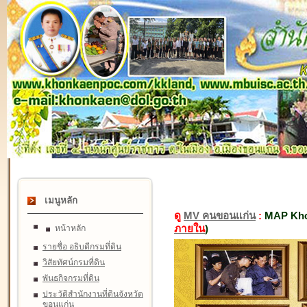
เมนูหลัก
ดู
MV คนขอนแก่น
:
MAP Kho
ภายใน
)
หน้าหลัก
รายชื่อ อธิบดีกรมที่ดิน
วิสัยทัศน์กรมที่ดิน
พันธกิจกรมที่ดิน
ประวัติสำนักงานที่ดินจังหวัด
ขอนแก่น