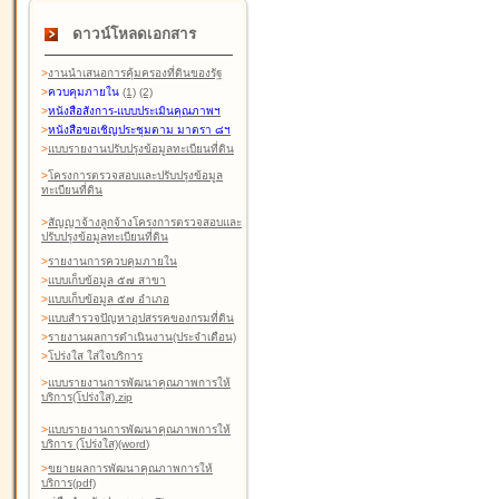
ดาวน์โหลดเอกสาร
>
งานนำเสนอการคุ้มครองที่ดินของรัฐ
>
ควบคุมภายใน
(1)
(2)
>
หนังสือสังการ-แบบประเมินคุณภาพฯ
>
หนังสือขอเชิญประชุมตาม มาตรา ๘ฯ
>
แบบรายงานปรับปรุงข้อมูลทะเบียนที่ดิน
>
โครงการตรวจสอบและปรับปรุงข้อมูล
ทะเบียนที่ดิน
>
สัญญาจ้างลูกจ้างโครงการตรวจสอบและ
ปรับปรุงข้อมูลทะเบียนที่ดิน
>
รายงานการควบคุมภายใน
>
แบบเก็บข้อมูล ๕๗ สาขา
>
แบบเก็บข้อมูล ๕๗ อำเภอ
>
แบบสำรวจปัญหาอุปสรรคของกรมที่ดิน
>
รายงานผลการดำเนินงาน(ประจำเดือน)
>
โปร่งใส ใส่ใจบริการ
>
แบบรายงานการพัฒนาคุณภาพการให้
บริการ(โปร่งใส).zip
>
แบบรายงานการพัฒนาคุณภาพการให้
บริการ (โปร่งใส)(word
)
>
ขยายผลการพัฒนาคุณภาพการให้
บริการ(pdf)