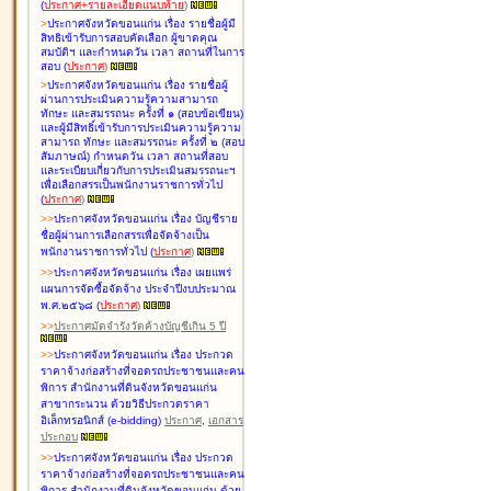
(
ประกาศ+รายละเอียดแนบท้าย
)
>
ประกาศจังหวัดขอนแก่น เรื่อง
รายชื่อผู้มี
สิทธิเข้ารับการสอบคัดเลือก ผู้ขาดคุณ
สมบัติฯ และกำหนดวัน เวลา สถานที่ในการ
สอบ
(
ประกาศ
)
>
ประกาศจังหวัดขอนแก่น เรื่อง
รายชื่อผู้
ผ่านการประเมินความรู้ความสามารถ
ทักษะ และสมรรถนะ ครั้งที่ ๑ (สอบข้อเขียน)
และผู้มีสิทธิ์เข้ารับการประเมินความรู้ความ
สามารถ ทักษะ และสมรรถนะ ครั้งที่ ๒ (สอบ
สัมภาษณ์) กำหนดวัน เวลา สถานที่สอบ
และระเบียบเกี่ยวกับการประเมินสมรรถนะฯ
เพื่อเลือกสรรเป็นพนักงานราชการทั่วไป
(
ประกาศ
)
>
>
ประกาศจังหวัดขอนแก่น เรื่อง
บัญชี
ราย
ชื่อผู้ผ่านการเลือกสรรเพื่อจัดจ้างเป็น
พนักงานราชการทั่วไป
(
ประกาศ
)
>
>
ประกาศจังหวัดขอนแก่น เรื่อง
เผยแพร่
แผนการจัดซื้อจัดจ้าง ประจำปีงบประมาณ
พ.ศ.๒๕๖๘
(
ประกาศ
)
>
>
ประกาศมัดจำรังวัดค้างบัญชีเกิน 5 ปี
>
>
ประกาศจังหวัดขอนแก่น เรื่อง ประกวด
ราคาจ้างก่อสร้างที่จอดรถประชาชนและคน
พิการ สำนักงานที่ดินจังหวัดขอนแก่น
สาขากระนวน ด้วยวิธีประกวดราคา
อิเล็กทรอนิกส์ (e-bidding)
ประกาศ
,
เอกสาร
ประกอบ
>
>
ประกาศจังหวัดขอนแก่น เรื่อง ประกวด
ราคาจ้างก่อสร้างที่จอดรถประชาชนและคน
พิการ สำนักงานที่ดินจังหวัดขอนแก่น ด้วย