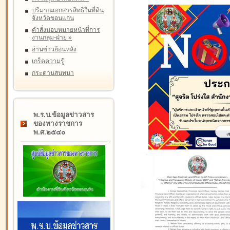
ปริมาณเอกสารสิทธิในที่ดิน
จังหวัดขอนแก่น
คำสั่งมอบหมายหน้าที่การ
งานกลุ่ม-ฝ่าย
»
อ่านข่าวย้อนหลัง
เกร็ดความรู้
กระดานสนทนา
พ.ร.บ.ข้อมูลข่าวสาร
ของทางราชการ
พ.ศ.๒๕๔๐