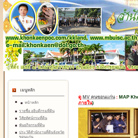
เมนูหลัก
ดู
MV คนขอนแก่น
:
MAP Kho
ภายใน
)
หน้าหลัก
รายชื่อ อธิบดีกรมที่ดิน
วิสัยทัศน์กรมที่ดิน
พันธกิจกรมที่ดิน
ประวัติสำนักงานที่ดินจังหวัด
ขอนแก่น