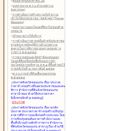
>
คู่มือสำหรับประชาชน Zip
>
แบบรายงาน พ.ร.บ.อำนวยความ
สะดวก(zip)
>
การดำเนินการสร้างความรับรู้ ความ
เข้าใจให้แก่ประชาชน "ชุดคำพูด"(Theme
Massage)
>
แบบรายงานออกโฉนดที่ดินฯไม่ชอบด้วย
กฎหมาย
>
เป้าหมายการให้บริการ
>
การดำเนินการตามคู่มือสำหรับประชาชน
ตามพระราชบัญญัติการอำนวยความ
สะดวกในการพิจารณาอนุญาตของท าง
ราชการ พ.ศ.๒๕๕๘
>
การตรวจสอบและจัดทำข้อมูลขอออก
โฉนดที่ดินหรือหนังสือรับรองการทำ
ประโยชน์จากหลักฐาน ส.ค.๑ ที่ยื่นคำขอไว้
ภายหลังวันที่ ๘ กุมภาพันธ์ ๒๕๕๓
>
พ.ร.บ.การเช่าที่ดินเพื่อเกษตรกรรม
พ.ศ.๒๕๒๔
>
ประกาศจังหวัดขอนแก่น เรื่อง ประกวด
ราคาจ้างก่อสร้างที่จอดรถประชาชนและคน
พิการ สำนักงานที่ดินจังหวัดขอนแก่น
สาขาน้ำพอง
ด้วยวิธีประกวดราคา
)
อิเล็กทรอนิกส์ (e-bidding
-
ประกาศ
>
ประกาศจังหวัดขอนแก่น เรื่อง ยกเลิก
ประกาศ ประกวดราคาจ้างก่อสร้างปรับปรุง
อาคารที่ทำการและสิ่งก่อสร้างประกอบ โดย
การปรับปรุงต่อเติมอาคารสำนักงานและ
พื้นที่บริเวณบ้านพักข้าราชการ สำนักงาน
ที่ดินจังหวัดขอนแก่น สาขาภูเวียง
ด้วยวิธี
)
ประกวดราคาอิเล็กทรอนิกส์ (e-bidding