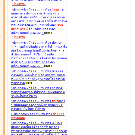
-
ประกาศ
>
ประกาศจังหวัดขอนแก่น เรื่อง
ผู้ชนะ
การ
เสนอราคา ประกวดราคาจ้างก่อสร้าง
อาคารสำนักงานที่ดิน อาคาร คสล.ขนาด
กลาง พร้อมส่วนประกอบที่จำเป็น สำนักงาน
ที่ดินจังหวัดขอนแก่น สาขาน้ำพอง
ส่วน
แยกอุบลรัตน์
ด้วยวิธีประกวดราคา
อิเล็กทรอนิกส์ (e-bidding
)
-
ประกาศ
>
ประกาศจังหวัดขอนแก่น เรื่อง
ประกวด
ราคาก่อสร้างปรับปรุงอาคารที่ทำการและสิ่ง
ก่อสร้างประกอบ โดยปรับปรุง่อเติมอาคาร
สำนักงานและพื้นที่บริเวณบ้านพัก
ข้าราชการ สำนักงานที่ดินจังหวัดขอนแก่น
สาขาภูเวียง ด้วยวิธีประกวดราคา
อิเล็กทรอนิกส์ (e-bidding
)
>
ประกาศจังหวัดขอนแก่น เรื่อง
ขายทอด
ตลาดต้นไม้บนที่ราชพัสดุ แปลงหมายเลข
ทะเบียน ที่ ขก.1849(บางส่วน)โดยวิธีขาย
ทอดตลาด
>
ประกาศจังหวัดขอนแก่น เรื่อง
การขาย
ทอดตลาดครุภัณฑ์ที่ชำรุดและหมดความ
จำเป็นในการใช้งาน
>
ประกาศจังหวัดขอนแก่น เรื่อง
ยกเลิก
การ
ขายทอดตลาดครุภัณฑ์ที่ชำรุดและหมด
ความจำเป็นในการใช้งาน
>
ประกาศจังหวัดขอนแก่น เรื่อง
ขายทอด
ตลาด
พัสดุ
>
ประกาศจังหวัดขอนแก่น เรื่อง
เผยแพร่
แผนการจัดซื้อจัดจ้าง ก่อสร้างอาคาร
ที่ทำการสำนักงานที่ดิน อาคาร คสล.ขนาด
กลาง พร้อมส่วนประกอบที่จำเป็น สำนักงาน