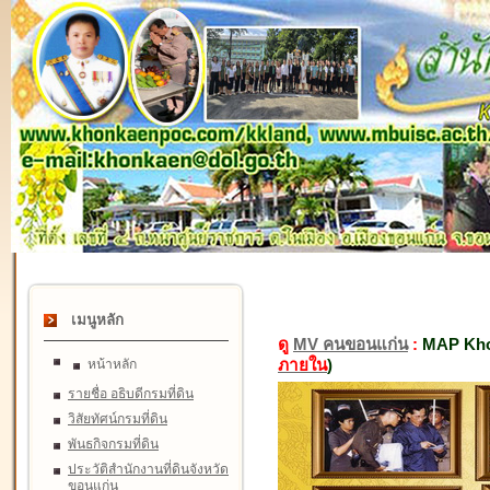
เมนูหลัก
ดู
MV คนขอนแก่น
:
MAP Kho
ภายใน
)
หน้าหลัก
รายชื่อ อธิบดีกรมที่ดิน
วิสัยทัศน์กรมที่ดิน
พันธกิจกรมที่ดิน
ประวัติสำนักงานที่ดินจังหวัด
ขอนแก่น