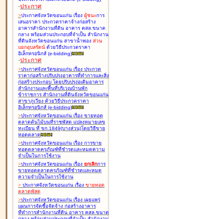
-
ประกาศ
>
ประกาศจังหวัดขอนแก่น เรื่อง
ผู้ชนะ
การ
เสนอราคา ประกวดราคาจ้างก่อสร้าง
อาคารสำนักงานที่ดิน อาคาร คสล.ขนาด
กลาง พร้อมส่วนประกอบที่จำเป็น สำนักงาน
ที่ดินจังหวัดขอนแก่น สาขาน้ำพอง
ส่วน
แยกอุบลรัตน์
ด้วยวิธีประกวดราคา
อิเล็กทรอนิกส์ (e-bidding
)
-
ประกาศ
>
ประกาศจังหวัดขอนแก่น เรื่อง
ประกวด
ราคาก่อสร้างปรับปรุงอาคารที่ทำการและสิ่ง
ก่อสร้างประกอบ โดยปรับปรุง่อเติมอาคาร
สำนักงานและพื้นที่บริเวณบ้านพัก
ข้าราชการ สำนักงานที่ดินจังหวัดขอนแก่น
สาขาภูเวียง ด้วยวิธีประกวดราคา
อิเล็กทรอนิกส์ (e-bidding
)
>
ประกาศจังหวัดขอนแก่น เรื่อง
ขายทอด
ตลาดต้นไม้บนที่ราชพัสดุ แปลงหมายเลข
ทะเบียน ที่ ขก.1849(บางส่วน)โดยวิธีขาย
ทอดตลาด
>
ประกาศจังหวัดขอนแก่น เรื่อง
การขาย
ทอดตลาดครุภัณฑ์ที่ชำรุดและหมดความ
จำเป็นในการใช้งาน
>
ประกาศจังหวัดขอนแก่น เรื่อง
ยกเลิก
การ
ขายทอดตลาดครุภัณฑ์ที่ชำรุดและหมด
ความจำเป็นในการใช้งาน
>
ประกาศจังหวัดขอนแก่น เรื่อง
ขายทอด
ตลาด
พัสดุ
>
ประกาศจังหวัดขอนแก่น เรื่อง
เผยแพร่
แผนการจัดซื้อจัดจ้าง ก่อสร้างอาคาร
ที่ทำการสำนักงานที่ดิน อาคาร คสล.ขนาด
กลาง พร้อมส่วนประกอบที่จำเป็น สำนักงาน