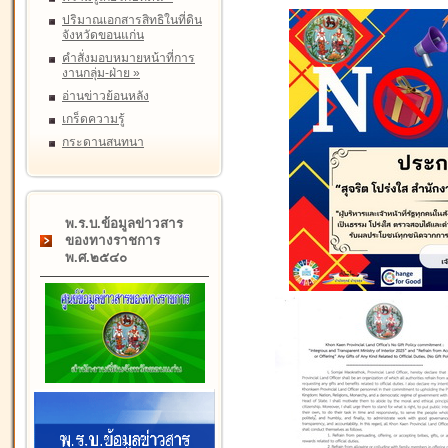
ปริมาณเอกสารสิทธิในที่ดิน
จังหวัดขอนแก่น
คำสั่งมอบหมายหน้าที่การ
งานกลุ่ม-ฝ่าย
»
อ่านข่าวย้อนหลัง
เกร็ดความรู้
กระดานสนทนา
พ.ร.บ.ข้อมูลข่าวสาร
ของทางราชการ
พ.ศ.๒๕๔๐