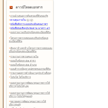
ดาวน์โหลดเอกสาร
>
งานนำเสนอการคุ้มครองที่ดินของรัฐ
>
ควบคุมภายใน
(1)
(2)
>
หนังสือสังการ-แบบประเมินคุณภาพฯ
>
หนังสือขอเชิญประชุมตาม มาตรา ๘ฯ
>
แบบรายงานปรับปรุงข้อมูลทะเบียนที่ดิน
>
โครงการตรวจสอบและปรับปรุงข้อมูล
ทะเบียนที่ดิน
>
สัญญาจ้างลูกจ้างโครงการตรวจสอบและ
ปรับปรุงข้อมูลทะเบียนที่ดิน
>
รายงานการควบคุมภายใน
>
แบบเก็บข้อมูล ๕๗ สาขา
>
แบบเก็บข้อมูล ๕๗ อำเภอ
>
แบบสำรวจปัญหาอุปสรรคของกรมที่ดิน
>
รายงานผลการดำเนินงาน(ประจำเดือน)
>
โปร่งใส ใส่ใจบริการ
>
แบบรายงานการพัฒนาคุณภาพการให้
บริการ(โปร่งใส).zip
>
แบบรายงานการพัฒนาคุณภาพการให้
บริการ (โปร่งใส)(word
)
>
ขยายผลการพัฒนาคุณภาพการให้
บริการ(pdf)