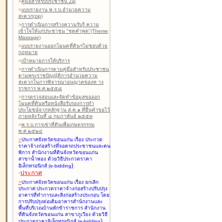
>
คู่มือสำหรับประชาชน Zip
>
แบบรายงาน พ.ร.บ.อำนวยความ
สะดวก(zip)
>
การดำเนินการสร้างความรับรู้ ความ
เข้าใจให้แก่ประชาชน "ชุดคำพูด"(Theme
Massage)
>
แบบรายงานออกโฉนดที่ดินฯไม่ชอบด้วย
กฎหมาย
>
เป้าหมายการให้บริการ
>
การดำเนินการตามคู่มือสำหรับประชาชน
ตามพระราชบัญญัติการอำนวยความ
สะดวกในการพิจารณาอนุญาตของท าง
ราชการ พ.ศ.๒๕๕๘
>
การตรวจสอบและจัดทำข้อมูลขอออก
โฉนดที่ดินหรือหนังสือรับรองการทำ
ประโยชน์จากหลักฐาน ส.ค.๑ ที่ยื่นคำขอไว้
ภายหลังวันที่ ๘ กุมภาพันธ์ ๒๕๕๓
>
พ.ร.บ.การเช่าที่ดินเพื่อเกษตรกรรม
พ.ศ.๒๕๒๔
>
ประกาศจังหวัดขอนแก่น เรื่อง ประกวด
ราคาจ้างก่อสร้างที่จอดรถประชาชนและคน
พิการ สำนักงานที่ดินจังหวัดขอนแก่น
สาขาน้ำพอง
ด้วยวิธีประกวดราคา
)
อิเล็กทรอนิกส์ (e-bidding
-
ประกาศ
>
ประกาศจังหวัดขอนแก่น เรื่อง ยกเลิก
ประกาศ ประกวดราคาจ้างก่อสร้างปรับปรุง
อาคารที่ทำการและสิ่งก่อสร้างประกอบ โดย
การปรับปรุงต่อเติมอาคารสำนักงานและ
พื้นที่บริเวณบ้านพักข้าราชการ สำนักงาน
ที่ดินจังหวัดขอนแก่น สาขาภูเวียง
ด้วยวิธี
)
ประกวดราคาอิเล็กทรอนิกส์ (e-bidding