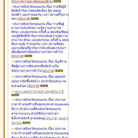
(
ประกาศ+รายละเอียดแนบท้าย
)
>
ประกาศจังหวัดขอนแก่น เรื่อง
รายชื่อผู้มี
สิทธิเข้ารับการสอบคัดเลือก ผู้ขาดคุณ
สมบัติฯ และกำหนดวัน เวลา สถานที่ในการ
สอบ
(
ประกาศ
)
>
ประกาศจังหวัดขอนแก่น เรื่อง
รายชื่อผู้
ผ่านการประเมินความรู้ความสามารถ
ทักษะ และสมรรถนะ ครั้งที่ ๑ (สอบข้อเขียน)
และผู้มีสิทธิ์เข้ารับการประเมินความรู้ความ
สามารถ ทักษะ และสมรรถนะ ครั้งที่ ๒ (สอบ
สัมภาษณ์) กำหนดวัน เวลา สถานที่สอบ
และระเบียบเกี่ยวกับการประเมินสมรรถนะฯ
เพื่อเลือกสรรเป็นพนักงานราชการทั่วไป
(
ประกาศ
)
>
>
ประกาศจังหวัดขอนแก่น เรื่อง
บัญชี
ราย
ชื่อผู้ผ่านการเลือกสรรเพื่อจัดจ้างเป็น
พนักงานราชการทั่วไป
(
ประกาศ
)
>
>
ประกาศจังหวัดขอนแก่น เรื่อง
เผยแพร่
แผนการจัดซื้อจัดจ้าง ประจำปีงบประมาณ
พ.ศ.๒๕๖๘
(
ประกาศ
)
>
>
ประกาศมัดจำรังวัดค้างบัญชีเกิน 5 ปี
>
>
ประกาศจังหวัดขอนแก่น เรื่อง ประกวด
ราคาจ้างก่อสร้างที่จอดรถประชาชนและคน
พิการ สำนักงานที่ดินจังหวัดขอนแก่น
สาขากระนวน ด้วยวิธีประกวดราคา
อิเล็กทรอนิกส์ (e-bidding)
ประกาศ
,
เอกสาร
ประกอบ
>
>
ประกาศจังหวัดขอนแก่น เรื่อง ประกวด
ราคาจ้างก่อสร้างที่จอดรถประชาชนและคน
พิการ สำนักงานที่ดินจังหวัดขอนแก่น ด้วย