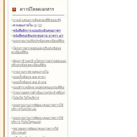
ดาวน์โหลดเอกสาร
>
งานนำเสนอการคุ้มครองที่ดินของรัฐ
>
ควบคุมภายใน
(1)
(2)
>
หนังสือสังการ-แบบประเมินคุณภาพฯ
>
หนังสือขอเชิญประชุมตาม มาตรา ๘ฯ
>
แบบรายงานปรับปรุงข้อมูลทะเบียนที่ดิน
>
โครงการตรวจสอบและปรับปรุงข้อมูล
ทะเบียนที่ดิน
>
สัญญาจ้างลูกจ้างโครงการตรวจสอบและ
ปรับปรุงข้อมูลทะเบียนที่ดิน
>
รายงานการควบคุมภายใน
>
แบบเก็บข้อมูล ๕๗ สาขา
>
แบบเก็บข้อมูล ๕๗ อำเภอ
>
แบบสำรวจปัญหาอุปสรรคของกรมที่ดิน
>
รายงานผลการดำเนินงาน(ประจำเดือน)
>
โปร่งใส ใส่ใจบริการ
>
แบบรายงานการพัฒนาคุณภาพการให้
บริการ(โปร่งใส).zip
>
แบบรายงานการพัฒนาคุณภาพการให้
บริการ (โปร่งใส)(word
)
>
ขยายผลการพัฒนาคุณภาพการให้
บริการ(pdf)