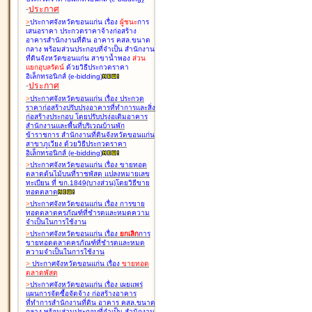
-
ประกาศ
>
ประกาศจังหวัดขอนแก่น เรื่อง
ผู้ชนะ
การ
เสนอราคา ประกวดราคาจ้างก่อสร้าง
อาคารสำนักงานที่ดิน อาคาร คสล.ขนาด
กลาง พร้อมส่วนประกอบที่จำเป็น สำนักงาน
ที่ดินจังหวัดขอนแก่น สาขาน้ำพอง
ส่วน
แยกอุบลรัตน์
ด้วยวิธีประกวดราคา
อิเล็กทรอนิกส์ (e-bidding
)
-
ประกาศ
>
ประกาศจังหวัดขอนแก่น เรื่อง
ประกวด
ราคาก่อสร้างปรับปรุงอาคารที่ทำการและสิ่ง
ก่อสร้างประกอบ โดยปรับปรุง่อเติมอาคาร
สำนักงานและพื้นที่บริเวณบ้านพัก
ข้าราชการ สำนักงานที่ดินจังหวัดขอนแก่น
สาขาภูเวียง ด้วยวิธีประกวดราคา
อิเล็กทรอนิกส์ (e-bidding
)
>
ประกาศจังหวัดขอนแก่น เรื่อง
ขายทอด
ตลาดต้นไม้บนที่ราชพัสดุ แปลงหมายเลข
ทะเบียน ที่ ขก.1849(บางส่วน)โดยวิธีขาย
ทอดตลาด
>
ประกาศจังหวัดขอนแก่น เรื่อง
การขาย
ทอดตลาดครุภัณฑ์ที่ชำรุดและหมดความ
จำเป็นในการใช้งาน
>
ประกาศจังหวัดขอนแก่น เรื่อง
ยกเลิก
การ
ขายทอดตลาดครุภัณฑ์ที่ชำรุดและหมด
ความจำเป็นในการใช้งาน
>
ประกาศจังหวัดขอนแก่น เรื่อง
ขายทอด
ตลาด
พัสดุ
>
ประกาศจังหวัดขอนแก่น เรื่อง
เผยแพร่
แผนการจัดซื้อจัดจ้าง ก่อสร้างอาคาร
ที่ทำการสำนักงานที่ดิน อาคาร คสล.ขนาด
กลาง พร้อมส่วนประกอบที่จำเป็น สำนักงาน