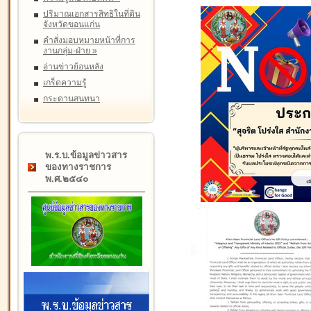
ปริมาณเอกสารสิทธิในที่ดิน
จังหวัดขอนแก่น
คำสั่งมอบหมายหน้าที่การ
งานกลุ่ม-ฝ่าย
»
อ่านข่าวย้อนหลัง
เกร็ดความรู้
กระดานสนทนา
พ.ร.บ.ข้อมูลข่าวสาร
ของทางราชการ
พ.ศ.๒๕๔๐