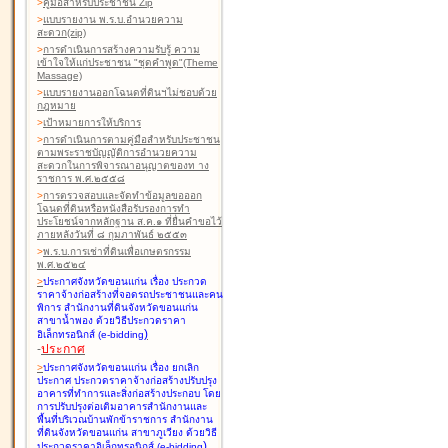
>
คู่มือสำหรับประชาชน Zip
>
แบบรายงาน พ.ร.บ.อำนวยความ
สะดวก(zip)
>
การดำเนินการสร้างความรับรู้ ความ
เข้าใจให้แก่ประชาชน "ชุดคำพูด"(Theme
Massage)
>
แบบรายงานออกโฉนดที่ดินฯไม่ชอบด้วย
กฎหมาย
>
เป้าหมายการให้บริการ
>
การดำเนินการตามคู่มือสำหรับประชาชน
ตามพระราชบัญญัติการอำนวยความ
สะดวกในการพิจารณาอนุญาตของท าง
ราชการ พ.ศ.๒๕๕๘
>
การตรวจสอบและจัดทำข้อมูลขอออก
โฉนดที่ดินหรือหนังสือรับรองการทำ
ประโยชน์จากหลักฐาน ส.ค.๑ ที่ยื่นคำขอไว้
ภายหลังวันที่ ๘ กุมภาพันธ์ ๒๕๕๓
>
พ.ร.บ.การเช่าที่ดินเพื่อเกษตรกรรม
พ.ศ.๒๕๒๔
>
ประกาศจังหวัดขอนแก่น เรื่อง ประกวด
ราคาจ้างก่อสร้างที่จอดรถประชาชนและคน
พิการ สำนักงานที่ดินจังหวัดขอนแก่น
สาขาน้ำพอง
ด้วยวิธีประกวดราคา
)
อิเล็กทรอนิกส์ (e-bidding
-
ประกาศ
>
ประกาศจังหวัดขอนแก่น เรื่อง ยกเลิก
ประกาศ ประกวดราคาจ้างก่อสร้างปรับปรุง
อาคารที่ทำการและสิ่งก่อสร้างประกอบ โดย
การปรับปรุงต่อเติมอาคารสำนักงานและ
พื้นที่บริเวณบ้านพักข้าราชการ สำนักงาน
ที่ดินจังหวัดขอนแก่น สาขาภูเวียง
ด้วยวิธี
)
ประกวดราคาอิเล็กทรอนิกส์ (e-bidding