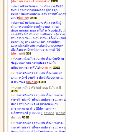
(
ประกาศ+รายละเอียดแนบท้าย
)
>
ประกาศจังหวัดขอนแก่น เรื่อง
รายชื่อผู้มี
สิทธิเข้ารับการสอบคัดเลือก ผู้ขาดคุณ
สมบัติฯ และกำหนดวัน เวลา สถานที่ในการ
สอบ
(
ประกาศ
)
>
ประกาศจังหวัดขอนแก่น เรื่อง
รายชื่อผู้
ผ่านการประเมินความรู้ความสามารถ
ทักษะ และสมรรถนะ ครั้งที่ ๑ (สอบข้อเขียน)
และผู้มีสิทธิ์เข้ารับการประเมินความรู้ความ
สามารถ ทักษะ และสมรรถนะ ครั้งที่ ๒ (สอบ
สัมภาษณ์) กำหนดวัน เวลา สถานที่สอบ
และระเบียบเกี่ยวกับการประเมินสมรรถนะฯ
เพื่อเลือกสรรเป็นพนักงานราชการทั่วไป
(
ประกาศ
)
>
>
ประกาศจังหวัดขอนแก่น เรื่อง
บัญชี
ราย
ชื่อผู้ผ่านการเลือกสรรเพื่อจัดจ้างเป็น
พนักงานราชการทั่วไป
(
ประกาศ
)
>
>
ประกาศจังหวัดขอนแก่น เรื่อง
เผยแพร่
แผนการจัดซื้อจัดจ้าง ประจำปีงบประมาณ
พ.ศ.๒๕๖๘
(
ประกาศ
)
>
>
ประกาศมัดจำรังวัดค้างบัญชีเกิน 5 ปี
>
>
ประกาศจังหวัดขอนแก่น เรื่อง ประกวด
ราคาจ้างก่อสร้างที่จอดรถประชาชนและคน
พิการ สำนักงานที่ดินจังหวัดขอนแก่น
สาขากระนวน ด้วยวิธีประกวดราคา
อิเล็กทรอนิกส์ (e-bidding)
ประกาศ
,
เอกสาร
ประกอบ
>
>
ประกาศจังหวัดขอนแก่น เรื่อง ประกวด
ราคาจ้างก่อสร้างที่จอดรถประชาชนและคน
พิการ สำนักงานที่ดินจังหวัดขอนแก่น ด้วย