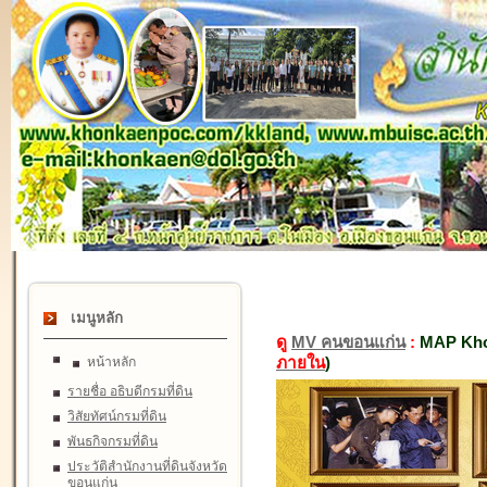
เมนูหลัก
ดู
MV คนขอนแก่น
:
MAP Kho
ภายใน
)
หน้าหลัก
รายชื่อ อธิบดีกรมที่ดิน
วิสัยทัศน์กรมที่ดิน
พันธกิจกรมที่ดิน
ประวัติสำนักงานที่ดินจังหวัด
ขอนแก่น