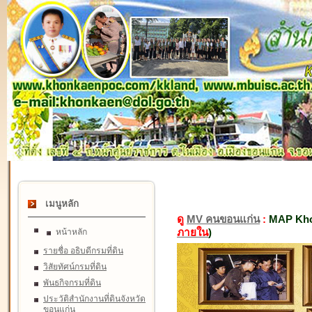
เมนูหลัก
ดู
MV คนขอนแก่น
:
MAP Kho
ภายใน
)
หน้าหลัก
รายชื่อ อธิบดีกรมที่ดิน
วิสัยทัศน์กรมที่ดิน
พันธกิจกรมที่ดิน
ประวัติสำนักงานที่ดินจังหวัด
ขอนแก่น