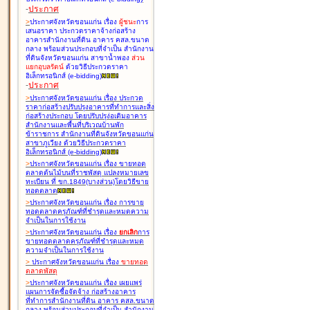
-
ประกาศ
>
ประกาศจังหวัดขอนแก่น เรื่อง
ผู้ชนะ
การ
เสนอราคา ประกวดราคาจ้างก่อสร้าง
อาคารสำนักงานที่ดิน อาคาร คสล.ขนาด
กลาง พร้อมส่วนประกอบที่จำเป็น สำนักงาน
ที่ดินจังหวัดขอนแก่น สาขาน้ำพอง
ส่วน
แยกอุบลรัตน์
ด้วยวิธีประกวดราคา
อิเล็กทรอนิกส์ (e-bidding
)
-
ประกาศ
>
ประกาศจังหวัดขอนแก่น เรื่อง
ประกวด
ราคาก่อสร้างปรับปรุงอาคารที่ทำการและสิ่ง
ก่อสร้างประกอบ โดยปรับปรุง่อเติมอาคาร
สำนักงานและพื้นที่บริเวณบ้านพัก
ข้าราชการ สำนักงานที่ดินจังหวัดขอนแก่น
สาขาภูเวียง ด้วยวิธีประกวดราคา
อิเล็กทรอนิกส์ (e-bidding
)
>
ประกาศจังหวัดขอนแก่น เรื่อง
ขายทอด
ตลาดต้นไม้บนที่ราชพัสดุ แปลงหมายเลข
ทะเบียน ที่ ขก.1849(บางส่วน)โดยวิธีขาย
ทอดตลาด
>
ประกาศจังหวัดขอนแก่น เรื่อง
การขาย
ทอดตลาดครุภัณฑ์ที่ชำรุดและหมดความ
จำเป็นในการใช้งาน
>
ประกาศจังหวัดขอนแก่น เรื่อง
ยกเลิก
การ
ขายทอดตลาดครุภัณฑ์ที่ชำรุดและหมด
ความจำเป็นในการใช้งาน
>
ประกาศจังหวัดขอนแก่น เรื่อง
ขายทอด
ตลาด
พัสดุ
>
ประกาศจังหวัดขอนแก่น เรื่อง
เผยแพร่
แผนการจัดซื้อจัดจ้าง ก่อสร้างอาคาร
ที่ทำการสำนักงานที่ดิน อาคาร คสล.ขนาด
กลาง พร้อมส่วนประกอบที่จำเป็น สำนักงาน