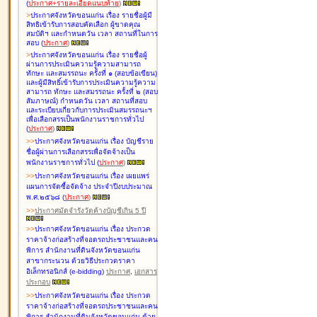
(
ประกาศ+รายละเอียดแนบท้าย
)
>
ประกาศจังหวัดขอนแก่น เรื่อง
รายชื่อผู้มี
สิทธิเข้ารับการสอบคัดเลือก ผู้ขาดคุณ
สมบัติฯ และกำหนดวัน เวลา สถานที่ในการ
สอบ
(
ประกาศ
)
>
ประกาศจังหวัดขอนแก่น เรื่อง
รายชื่อผู้
ผ่านการประเมินความรู้ความสามารถ
ทักษะ และสมรรถนะ ครั้งที่ ๑ (สอบข้อเขียน)
และผู้มีสิทธิ์เข้ารับการประเมินความรู้ความ
สามารถ ทักษะ และสมรรถนะ ครั้งที่ ๒ (สอบ
สัมภาษณ์) กำหนดวัน เวลา สถานที่สอบ
และระเบียบเกี่ยวกับการประเมินสมรรถนะฯ
เพื่อเลือกสรรเป็นพนักงานราชการทั่วไป
(
ประกาศ
)
>
>
ประกาศจังหวัดขอนแก่น เรื่อง
บัญชี
ราย
ชื่อผู้ผ่านการเลือกสรรเพื่อจัดจ้างเป็น
พนักงานราชการทั่วไป
(
ประกาศ
)
>
>
ประกาศจังหวัดขอนแก่น เรื่อง
เผยแพร่
แผนการจัดซื้อจัดจ้าง ประจำปีงบประมาณ
พ.ศ.๒๕๖๘
(
ประกาศ
)
>
>
ประกาศมัดจำรังวัดค้างบัญชีเกิน 5 ปี
>
>
ประกาศจังหวัดขอนแก่น เรื่อง ประกวด
ราคาจ้างก่อสร้างที่จอดรถประชาชนและคน
พิการ สำนักงานที่ดินจังหวัดขอนแก่น
สาขากระนวน ด้วยวิธีประกวดราคา
อิเล็กทรอนิกส์ (e-bidding)
ประกาศ
,
เอกสาร
ประกอบ
>
>
ประกาศจังหวัดขอนแก่น เรื่อง ประกวด
ราคาจ้างก่อสร้างที่จอดรถประชาชนและคน
พิการ สำนักงานที่ดินจังหวัดขอนแก่น ด้วย