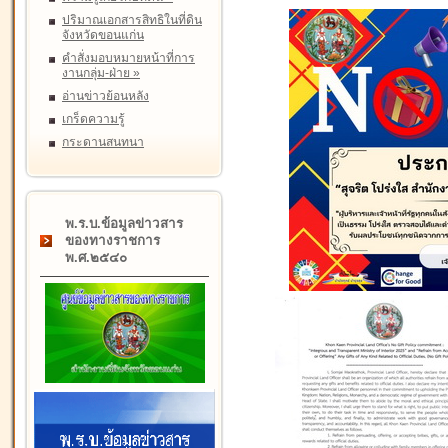
ปริมาณเอกสารสิทธิในที่ดิน
จังหวัดขอนแก่น
คำสั่งมอบหมายหน้าที่การ
งานกลุ่ม-ฝ่าย
»
อ่านข่าวย้อนหลัง
เกร็ดความรู้
กระดานสนทนา
พ.ร.บ.ข้อมูลข่าวสาร
ของทางราชการ
พ.ศ.๒๕๔๐