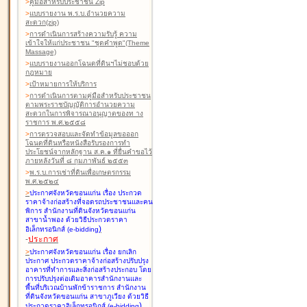
>
คู่มือสำหรับประชาชน Zip
>
แบบรายงาน พ.ร.บ.อำนวยความ
สะดวก(zip)
>
การดำเนินการสร้างความรับรู้ ความ
เข้าใจให้แก่ประชาชน "ชุดคำพูด"(Theme
Massage)
>
แบบรายงานออกโฉนดที่ดินฯไม่ชอบด้วย
กฎหมาย
>
เป้าหมายการให้บริการ
>
การดำเนินการตามคู่มือสำหรับประชาชน
ตามพระราชบัญญัติการอำนวยความ
สะดวกในการพิจารณาอนุญาตของท าง
ราชการ พ.ศ.๒๕๕๘
>
การตรวจสอบและจัดทำข้อมูลขอออก
โฉนดที่ดินหรือหนังสือรับรองการทำ
ประโยชน์จากหลักฐาน ส.ค.๑ ที่ยื่นคำขอไว้
ภายหลังวันที่ ๘ กุมภาพันธ์ ๒๕๕๓
>
พ.ร.บ.การเช่าที่ดินเพื่อเกษตรกรรม
พ.ศ.๒๕๒๔
>
ประกาศจังหวัดขอนแก่น เรื่อง ประกวด
ราคาจ้างก่อสร้างที่จอดรถประชาชนและคน
พิการ สำนักงานที่ดินจังหวัดขอนแก่น
สาขาน้ำพอง
ด้วยวิธีประกวดราคา
)
อิเล็กทรอนิกส์ (e-bidding
-
ประกาศ
>
ประกาศจังหวัดขอนแก่น เรื่อง ยกเลิก
ประกาศ ประกวดราคาจ้างก่อสร้างปรับปรุง
อาคารที่ทำการและสิ่งก่อสร้างประกอบ โดย
การปรับปรุงต่อเติมอาคารสำนักงานและ
พื้นที่บริเวณบ้านพักข้าราชการ สำนักงาน
ที่ดินจังหวัดขอนแก่น สาขาภูเวียง
ด้วยวิธี
)
ประกวดราคาอิเล็กทรอนิกส์ (e-bidding