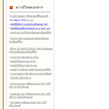
ดาวน์โหลดเอกสาร
>
งานนำเสนอการคุ้มครองที่ดินของรัฐ
>
ควบคุมภายใน
(1)
(2)
>
หนังสือสังการ-แบบประเมินคุณภาพฯ
>
หนังสือขอเชิญประชุมตาม มาตรา ๘ฯ
>
แบบรายงานปรับปรุงข้อมูลทะเบียนที่ดิน
>
โครงการตรวจสอบและปรับปรุงข้อมูล
ทะเบียนที่ดิน
>
สัญญาจ้างลูกจ้างโครงการตรวจสอบและ
ปรับปรุงข้อมูลทะเบียนที่ดิน
>
รายงานการควบคุมภายใน
>
แบบเก็บข้อมูล ๕๗ สาขา
>
แบบเก็บข้อมูล ๕๗ อำเภอ
>
แบบสำรวจปัญหาอุปสรรคของกรมที่ดิน
>
รายงานผลการดำเนินงาน(ประจำเดือน)
>
โปร่งใส ใส่ใจบริการ
>
แบบรายงานการพัฒนาคุณภาพการให้
บริการ(โปร่งใส).zip
>
แบบรายงานการพัฒนาคุณภาพการให้
บริการ (โปร่งใส)(word
)
>
ขยายผลการพัฒนาคุณภาพการให้
บริการ(pdf)