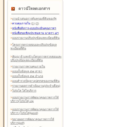
ดาวน์โหลดเอกสาร
>
งานนำเสนอการคุ้มครองที่ดินของรัฐ
>
ควบคุมภายใน
(1)
(2)
>
หนังสือสังการ-แบบประเมินคุณภาพฯ
>
หนังสือขอเชิญประชุมตาม มาตรา ๘ฯ
>
แบบรายงานปรับปรุงข้อมูลทะเบียนที่ดิน
>
โครงการตรวจสอบและปรับปรุงข้อมูล
ทะเบียนที่ดิน
>
สัญญาจ้างลูกจ้างโครงการตรวจสอบและ
ปรับปรุงข้อมูลทะเบียนที่ดิน
>
รายงานการควบคุมภายใน
>
แบบเก็บข้อมูล ๕๗ สาขา
>
แบบเก็บข้อมูล ๕๗ อำเภอ
>
แบบสำรวจปัญหาอุปสรรคของกรมที่ดิน
>
รายงานผลการดำเนินงาน(ประจำเดือน)
>
โปร่งใส ใส่ใจบริการ
>
แบบรายงานการพัฒนาคุณภาพการให้
บริการ(โปร่งใส).zip
>
แบบรายงานการพัฒนาคุณภาพการให้
บริการ (โปร่งใส)(word
)
>
ขยายผลการพัฒนาคุณภาพการให้
บริการ(pdf)