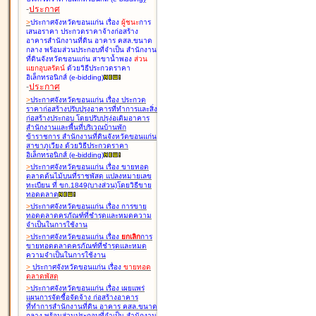
-
ประกาศ
>
ประกาศจังหวัดขอนแก่น เรื่อง
ผู้ชนะ
การ
เสนอราคา ประกวดราคาจ้างก่อสร้าง
อาคารสำนักงานที่ดิน อาคาร คสล.ขนาด
กลาง พร้อมส่วนประกอบที่จำเป็น สำนักงาน
ที่ดินจังหวัดขอนแก่น สาขาน้ำพอง
ส่วน
แยกอุบลรัตน์
ด้วยวิธีประกวดราคา
อิเล็กทรอนิกส์ (e-bidding
)
-
ประกาศ
>
ประกาศจังหวัดขอนแก่น เรื่อง
ประกวด
ราคาก่อสร้างปรับปรุงอาคารที่ทำการและสิ่ง
ก่อสร้างประกอบ โดยปรับปรุง่อเติมอาคาร
สำนักงานและพื้นที่บริเวณบ้านพัก
ข้าราชการ สำนักงานที่ดินจังหวัดขอนแก่น
สาขาภูเวียง ด้วยวิธีประกวดราคา
อิเล็กทรอนิกส์ (e-bidding
)
>
ประกาศจังหวัดขอนแก่น เรื่อง
ขายทอด
ตลาดต้นไม้บนที่ราชพัสดุ แปลงหมายเลข
ทะเบียน ที่ ขก.1849(บางส่วน)โดยวิธีขาย
ทอดตลาด
>
ประกาศจังหวัดขอนแก่น เรื่อง
การขาย
ทอดตลาดครุภัณฑ์ที่ชำรุดและหมดความ
จำเป็นในการใช้งาน
>
ประกาศจังหวัดขอนแก่น เรื่อง
ยกเลิก
การ
ขายทอดตลาดครุภัณฑ์ที่ชำรุดและหมด
ความจำเป็นในการใช้งาน
>
ประกาศจังหวัดขอนแก่น เรื่อง
ขายทอด
ตลาด
พัสดุ
>
ประกาศจังหวัดขอนแก่น เรื่อง
เผยแพร่
แผนการจัดซื้อจัดจ้าง ก่อสร้างอาคาร
ที่ทำการสำนักงานที่ดิน อาคาร คสล.ขนาด
กลาง พร้อมส่วนประกอบที่จำเป็น สำนักงาน