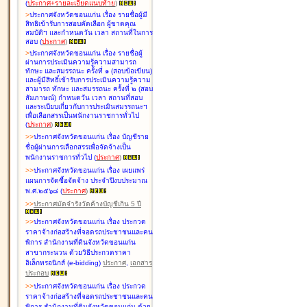
(
ประกาศ+รายละเอียดแนบท้าย
)
>
ประกาศจังหวัดขอนแก่น เรื่อง
รายชื่อผู้มี
สิทธิเข้ารับการสอบคัดเลือก ผู้ขาดคุณ
สมบัติฯ และกำหนดวัน เวลา สถานที่ในการ
สอบ
(
ประกาศ
)
>
ประกาศจังหวัดขอนแก่น เรื่อง
รายชื่อผู้
ผ่านการประเมินความรู้ความสามารถ
ทักษะ และสมรรถนะ ครั้งที่ ๑ (สอบข้อเขียน)
และผู้มีสิทธิ์เข้ารับการประเมินความรู้ความ
สามารถ ทักษะ และสมรรถนะ ครั้งที่ ๒ (สอบ
สัมภาษณ์) กำหนดวัน เวลา สถานที่สอบ
และระเบียบเกี่ยวกับการประเมินสมรรถนะฯ
เพื่อเลือกสรรเป็นพนักงานราชการทั่วไป
(
ประกาศ
)
>
>
ประกาศจังหวัดขอนแก่น เรื่อง
บัญชี
ราย
ชื่อผู้ผ่านการเลือกสรรเพื่อจัดจ้างเป็น
พนักงานราชการทั่วไป
(
ประกาศ
)
>
>
ประกาศจังหวัดขอนแก่น เรื่อง
เผยแพร่
แผนการจัดซื้อจัดจ้าง ประจำปีงบประมาณ
พ.ศ.๒๕๖๘
(
ประกาศ
)
>
>
ประกาศมัดจำรังวัดค้างบัญชีเกิน 5 ปี
>
>
ประกาศจังหวัดขอนแก่น เรื่อง ประกวด
ราคาจ้างก่อสร้างที่จอดรถประชาชนและคน
พิการ สำนักงานที่ดินจังหวัดขอนแก่น
สาขากระนวน ด้วยวิธีประกวดราคา
อิเล็กทรอนิกส์ (e-bidding)
ประกาศ
,
เอกสาร
ประกอบ
>
>
ประกาศจังหวัดขอนแก่น เรื่อง ประกวด
ราคาจ้างก่อสร้างที่จอดรถประชาชนและคน
พิการ สำนักงานที่ดินจังหวัดขอนแก่น ด้วย