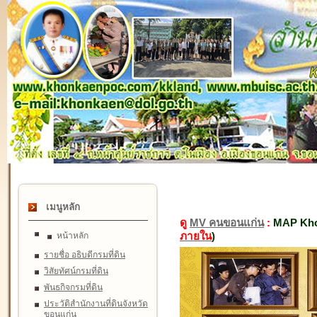
เมนูหลัก
ดู
MV คนขอนแก่น
:
MAP Kho
ภายใน
)
หน้าหลัก
รายชื่อ อธิบดีกรมที่ดิน
วิสัยทัศน์กรมที่ดิน
พันธกิจกรมที่ดิน
ประวัติสำนักงานที่ดินจังหวัด
ขอนแก่น