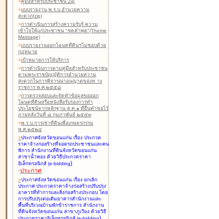
>
คู่มือสำหรับประชาชน Zip
>
แบบรายงาน พ.ร.บ.อำนวยความ
สะดวก(zip)
>
การดำเนินการสร้างความรับรู้ ความ
เข้าใจให้แก่ประชาชน "ชุดคำพูด"(Theme
Massage)
>
แบบรายงานออกโฉนดที่ดินฯไม่ชอบด้วย
กฎหมาย
>
เป้าหมายการให้บริการ
>
การดำเนินการตามคู่มือสำหรับประชาชน
ตามพระราชบัญญัติการอำนวยความ
สะดวกในการพิจารณาอนุญาตของท าง
ราชการ พ.ศ.๒๕๕๘
>
การตรวจสอบและจัดทำข้อมูลขอออก
โฉนดที่ดินหรือหนังสือรับรองการทำ
ประโยชน์จากหลักฐาน ส.ค.๑ ที่ยื่นคำขอไว้
ภายหลังวันที่ ๘ กุมภาพันธ์ ๒๕๕๓
>
พ.ร.บ.การเช่าที่ดินเพื่อเกษตรกรรม
พ.ศ.๒๕๒๔
>
ประกาศจังหวัดขอนแก่น เรื่อง ประกวด
ราคาจ้างก่อสร้างที่จอดรถประชาชนและคน
พิการ สำนักงานที่ดินจังหวัดขอนแก่น
สาขาน้ำพอง
ด้วยวิธีประกวดราคา
)
อิเล็กทรอนิกส์ (e-bidding
-
ประกาศ
>
ประกาศจังหวัดขอนแก่น เรื่อง ยกเลิก
ประกาศ ประกวดราคาจ้างก่อสร้างปรับปรุง
อาคารที่ทำการและสิ่งก่อสร้างประกอบ โดย
การปรับปรุงต่อเติมอาคารสำนักงานและ
พื้นที่บริเวณบ้านพักข้าราชการ สำนักงาน
ที่ดินจังหวัดขอนแก่น สาขาภูเวียง
ด้วยวิธี
)
ประกวดราคาอิเล็กทรอนิกส์ (e-bidding