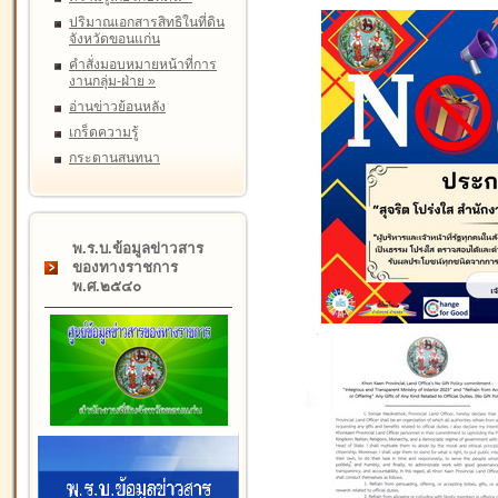
ปริมาณเอกสารสิทธิในที่ดิน
จังหวัดขอนแก่น
คำสั่งมอบหมายหน้าที่การ
งานกลุ่ม-ฝ่าย
»
อ่านข่าวย้อนหลัง
เกร็ดความรู้
กระดานสนทนา
พ.ร.บ.ข้อมูลข่าวสาร
ของทางราชการ
พ.ศ.๒๕๔๐