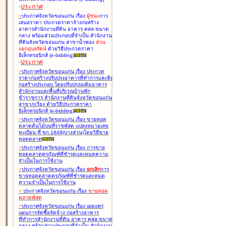
-
ประกาศ
>
ประกาศจังหวัดขอนแก่น เรื่อง
ผู้ชนะ
การ
เสนอราคา ประกวดราคาจ้างก่อสร้าง
อาคารสำนักงานที่ดิน อาคาร คสล.ขนาด
กลาง พร้อมส่วนประกอบที่จำเป็น สำนักงาน
ที่ดินจังหวัดขอนแก่น สาขาน้ำพอง
ส่วน
แยกอุบลรัตน์
ด้วยวิธีประกวดราคา
อิเล็กทรอนิกส์ (e-bidding
)
-
ประกาศ
>
ประกาศจังหวัดขอนแก่น เรื่อง
ประกวด
ราคาก่อสร้างปรับปรุงอาคารที่ทำการและสิ่ง
ก่อสร้างประกอบ โดยปรับปรุง่อเติมอาคาร
สำนักงานและพื้นที่บริเวณบ้านพัก
ข้าราชการ สำนักงานที่ดินจังหวัดขอนแก่น
สาขาภูเวียง ด้วยวิธีประกวดราคา
อิเล็กทรอนิกส์ (e-bidding
)
>
ประกาศจังหวัดขอนแก่น เรื่อง
ขายทอด
ตลาดต้นไม้บนที่ราชพัสดุ แปลงหมายเลข
ทะเบียน ที่ ขก.1849(บางส่วน)โดยวิธีขาย
ทอดตลาด
>
ประกาศจังหวัดขอนแก่น เรื่อง
การขาย
ทอดตลาดครุภัณฑ์ที่ชำรุดและหมดความ
จำเป็นในการใช้งาน
>
ประกาศจังหวัดขอนแก่น เรื่อง
ยกเลิก
การ
ขายทอดตลาดครุภัณฑ์ที่ชำรุดและหมด
ความจำเป็นในการใช้งาน
>
ประกาศจังหวัดขอนแก่น เรื่อง
ขายทอด
ตลาด
พัสดุ
>
ประกาศจังหวัดขอนแก่น เรื่อง
เผยแพร่
แผนการจัดซื้อจัดจ้าง ก่อสร้างอาคาร
ที่ทำการสำนักงานที่ดิน อาคาร คสล.ขนาด
กลาง พร้อมส่วนประกอบที่จำเป็น สำนักงาน