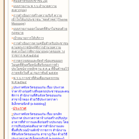
>
คู่มือสำหรับประชาชน Zip
>
แบบรายงาน พ.ร.บ.อำนวยความ
สะดวก(zip)
>
การดำเนินการสร้างความรับรู้ ความ
เข้าใจให้แก่ประชาชน "ชุดคำพูด"(Theme
Massage)
>
แบบรายงานออกโฉนดที่ดินฯไม่ชอบด้วย
กฎหมาย
>
เป้าหมายการให้บริการ
>
การดำเนินการตามคู่มือสำหรับประชาชน
ตามพระราชบัญญัติการอำนวยความ
สะดวกในการพิจารณาอนุญาตของท าง
ราชการ พ.ศ.๒๕๕๘
>
การตรวจสอบและจัดทำข้อมูลขอออก
โฉนดที่ดินหรือหนังสือรับรองการทำ
ประโยชน์จากหลักฐาน ส.ค.๑ ที่ยื่นคำขอไว้
ภายหลังวันที่ ๘ กุมภาพันธ์ ๒๕๕๓
>
พ.ร.บ.การเช่าที่ดินเพื่อเกษตรกรรม
พ.ศ.๒๕๒๔
>
ประกาศจังหวัดขอนแก่น เรื่อง ประกวด
ราคาจ้างก่อสร้างที่จอดรถประชาชนและคน
พิการ สำนักงานที่ดินจังหวัดขอนแก่น
สาขาน้ำพอง
ด้วยวิธีประกวดราคา
)
อิเล็กทรอนิกส์ (e-bidding
-
ประกาศ
>
ประกาศจังหวัดขอนแก่น เรื่อง ยกเลิก
ประกาศ ประกวดราคาจ้างก่อสร้างปรับปรุง
อาคารที่ทำการและสิ่งก่อสร้างประกอบ โดย
การปรับปรุงต่อเติมอาคารสำนักงานและ
พื้นที่บริเวณบ้านพักข้าราชการ สำนักงาน
ที่ดินจังหวัดขอนแก่น สาขาภูเวียง
ด้วยวิธี
)
ประกวดราคาอิเล็กทรอนิกส์ (e-bidding