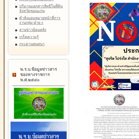
ปริมาณเอกสารสิทธิในที่ดิน
จังหวัดขอนแก่น
คำสั่งมอบหมายหน้าที่การ
งานกลุ่ม-ฝ่าย
»
อ่านข่าวย้อนหลัง
เกร็ดความรู้
กระดานสนทนา
พ.ร.บ.ข้อมูลข่าวสาร
ของทางราชการ
พ.ศ.๒๕๔๐