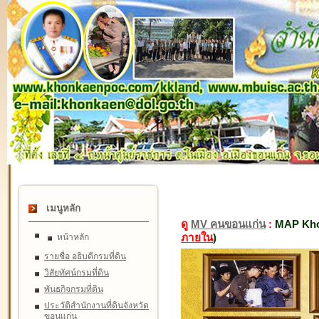
เมนูหลัก
ดู
MV คนขอนแก่น
:
MAP Kho
ภายใน
)
หน้าหลัก
รายชื่อ อธิบดีกรมที่ดิน
วิสัยทัศน์กรมที่ดิน
พันธกิจกรมที่ดิน
ประวัติสำนักงานที่ดินจังหวัด
ขอนแก่น