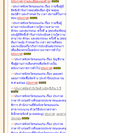
(
ประกาศ+รายละเอียดแนบท้าย
)
>
ประกาศจังหวัดขอนแก่น เรื่อง
รายชื่อผู้มี
สิทธิเข้ารับการสอบคัดเลือก ผู้ขาดคุณ
สมบัติฯ และกำหนดวัน เวลา สถานที่ในการ
สอบ
(
ประกาศ
)
>
ประกาศจังหวัดขอนแก่น เรื่อง
รายชื่อผู้
ผ่านการประเมินความรู้ความสามารถ
ทักษะ และสมรรถนะ ครั้งที่ ๑ (สอบข้อเขียน)
และผู้มีสิทธิ์เข้ารับการประเมินความรู้ความ
สามารถ ทักษะ และสมรรถนะ ครั้งที่ ๒ (สอบ
สัมภาษณ์) กำหนดวัน เวลา สถานที่สอบ
และระเบียบเกี่ยวกับการประเมินสมรรถนะฯ
เพื่อเลือกสรรเป็นพนักงานราชการทั่วไป
(
ประกาศ
)
>
>
ประกาศจังหวัดขอนแก่น เรื่อง
บัญชี
ราย
ชื่อผู้ผ่านการเลือกสรรเพื่อจัดจ้างเป็น
พนักงานราชการทั่วไป
(
ประกาศ
)
>
>
ประกาศจังหวัดขอนแก่น เรื่อง
เผยแพร่
แผนการจัดซื้อจัดจ้าง ประจำปีงบประมาณ
พ.ศ.๒๕๖๘
(
ประกาศ
)
>
>
ประกาศมัดจำรังวัดค้างบัญชีเกิน 5 ปี
>
>
ประกาศจังหวัดขอนแก่น เรื่อง ประกวด
ราคาจ้างก่อสร้างที่จอดรถประชาชนและคน
พิการ สำนักงานที่ดินจังหวัดขอนแก่น
สาขากระนวน ด้วยวิธีประกวดราคา
อิเล็กทรอนิกส์ (e-bidding)
ประกาศ
,
เอกสาร
ประกอบ
>
>
ประกาศจังหวัดขอนแก่น เรื่อง ประกวด
ราคาจ้างก่อสร้างที่จอดรถประชาชนและคน
พิการ สำนักงานที่ดินจังหวัดขอนแก่น ด้วย