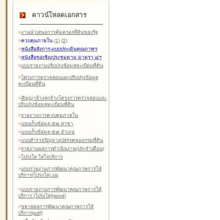
ดาวน์โหลดเอกสาร
>
งานนำเสนอการคุ้มครองที่ดินของรัฐ
>
ควบคุมภายใน
(1)
(2)
>
หนังสือสังการ-แบบประเมินคุณภาพฯ
>
หนังสือขอเชิญประชุมตาม มาตรา ๘ฯ
>
แบบรายงานปรับปรุงข้อมูลทะเบียนที่ดิน
>
โครงการตรวจสอบและปรับปรุงข้อมูล
ทะเบียนที่ดิน
>
สัญญาจ้างลูกจ้างโครงการตรวจสอบและ
ปรับปรุงข้อมูลทะเบียนที่ดิน
>
รายงานการควบคุมภายใน
>
แบบเก็บข้อมูล ๕๗ สาขา
>
แบบเก็บข้อมูล ๕๗ อำเภอ
>
แบบสำรวจปัญหาอุปสรรคของกรมที่ดิน
>
รายงานผลการดำเนินงาน(ประจำเดือน)
>
โปร่งใส ใส่ใจบริการ
>
แบบรายงานการพัฒนาคุณภาพการให้
บริการ(โปร่งใส).zip
>
แบบรายงานการพัฒนาคุณภาพการให้
บริการ (โปร่งใส)(word
)
>
ขยายผลการพัฒนาคุณภาพการให้
บริการ(pdf)