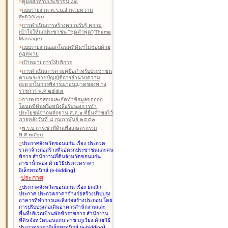
>
คู่มือสำหรับประชาชน Zip
>
แบบรายงาน พ.ร.บ.อำนวยความ
สะดวก(zip)
>
การดำเนินการสร้างความรับรู้ ความ
เข้าใจให้แก่ประชาชน "ชุดคำพูด"(Theme
Massage)
>
แบบรายงานออกโฉนดที่ดินฯไม่ชอบด้วย
กฎหมาย
>
เป้าหมายการให้บริการ
>
การดำเนินการตามคู่มือสำหรับประชาชน
ตามพระราชบัญญัติการอำนวยความ
สะดวกในการพิจารณาอนุญาตของท าง
ราชการ พ.ศ.๒๕๕๘
>
การตรวจสอบและจัดทำข้อมูลขอออก
โฉนดที่ดินหรือหนังสือรับรองการทำ
ประโยชน์จากหลักฐาน ส.ค.๑ ที่ยื่นคำขอไว้
ภายหลังวันที่ ๘ กุมภาพันธ์ ๒๕๕๓
>
พ.ร.บ.การเช่าที่ดินเพื่อเกษตรกรรม
พ.ศ.๒๕๒๔
>
ประกาศจังหวัดขอนแก่น เรื่อง ประกวด
ราคาจ้างก่อสร้างที่จอดรถประชาชนและคน
พิการ สำนักงานที่ดินจังหวัดขอนแก่น
สาขาน้ำพอง
ด้วยวิธีประกวดราคา
)
อิเล็กทรอนิกส์ (e-bidding
-
ประกาศ
>
ประกาศจังหวัดขอนแก่น เรื่อง ยกเลิก
ประกาศ ประกวดราคาจ้างก่อสร้างปรับปรุง
อาคารที่ทำการและสิ่งก่อสร้างประกอบ โดย
การปรับปรุงต่อเติมอาคารสำนักงานและ
พื้นที่บริเวณบ้านพักข้าราชการ สำนักงาน
ที่ดินจังหวัดขอนแก่น สาขาภูเวียง
ด้วยวิธี
)
ประกวดราคาอิเล็กทรอนิกส์ (e-bidding