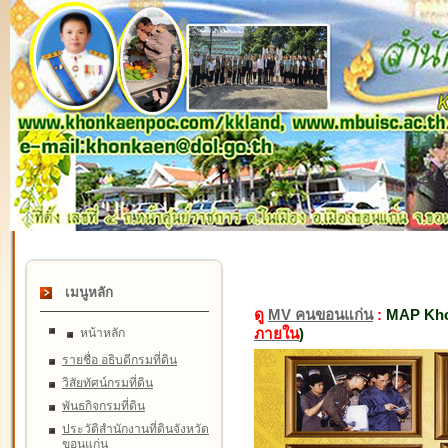
เมนูหลัก
ดู
MV คนขอนแก่น
:
MAP Kho
ภายใน
)
หน้าหลัก
รายชื่อ อธิบดีกรมที่ดิน
วิสัยทัศน์กรมที่ดิน
พันธกิจกรมที่ดิน
ประวัติสำนักงานที่ดินจังหวัด
ขอนแก่น