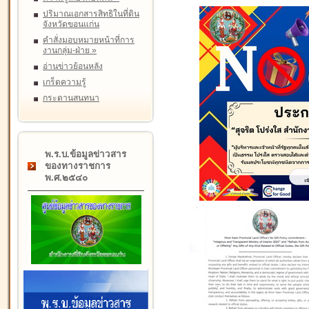
ปริมาณเอกสารสิทธิในที่ดิน
จังหวัดขอนแก่น
คำสั่งมอบหมายหน้าที่การ
งานกลุ่ม-ฝ่าย
»
อ่านข่าวย้อนหลัง
เกร็ดความรู้
กระดานสนทนา
พ.ร.บ.ข้อมูลข่าวสาร
ของทางราชการ
พ.ศ.๒๕๔๐