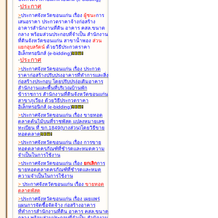
-
ประกาศ
>
ประกาศจังหวัดขอนแก่น เรื่อง
ผู้ชนะ
การ
เสนอราคา ประกวดราคาจ้างก่อสร้าง
อาคารสำนักงานที่ดิน อาคาร คสล.ขนาด
กลาง พร้อมส่วนประกอบที่จำเป็น สำนักงาน
ที่ดินจังหวัดขอนแก่น สาขาน้ำพอง
ส่วน
แยกอุบลรัตน์
ด้วยวิธีประกวดราคา
อิเล็กทรอนิกส์ (e-bidding
)
-
ประกาศ
>
ประกาศจังหวัดขอนแก่น เรื่อง
ประกวด
ราคาก่อสร้างปรับปรุงอาคารที่ทำการและสิ่ง
ก่อสร้างประกอบ โดยปรับปรุง่อเติมอาคาร
สำนักงานและพื้นที่บริเวณบ้านพัก
ข้าราชการ สำนักงานที่ดินจังหวัดขอนแก่น
สาขาภูเวียง ด้วยวิธีประกวดราคา
อิเล็กทรอนิกส์ (e-bidding
)
>
ประกาศจังหวัดขอนแก่น เรื่อง
ขายทอด
ตลาดต้นไม้บนที่ราชพัสดุ แปลงหมายเลข
ทะเบียน ที่ ขก.1849(บางส่วน)โดยวิธีขาย
ทอดตลาด
>
ประกาศจังหวัดขอนแก่น เรื่อง
การขาย
ทอดตลาดครุภัณฑ์ที่ชำรุดและหมดความ
จำเป็นในการใช้งาน
>
ประกาศจังหวัดขอนแก่น เรื่อง
ยกเลิก
การ
ขายทอดตลาดครุภัณฑ์ที่ชำรุดและหมด
ความจำเป็นในการใช้งาน
>
ประกาศจังหวัดขอนแก่น เรื่อง
ขายทอด
ตลาด
พัสดุ
>
ประกาศจังหวัดขอนแก่น เรื่อง
เผยแพร่
แผนการจัดซื้อจัดจ้าง ก่อสร้างอาคาร
ที่ทำการสำนักงานที่ดิน อาคาร คสล.ขนาด
กลาง พร้อมส่วนประกอบที่จำเป็น สำนักงาน