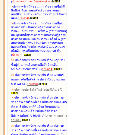
(
ประกาศ+รายละเอียดแนบท้าย
)
>
ประกาศจังหวัดขอนแก่น เรื่อง
รายชื่อผู้มี
สิทธิเข้ารับการสอบคัดเลือก ผู้ขาดคุณ
สมบัติฯ และกำหนดวัน เวลา สถานที่ในการ
สอบ
(
ประกาศ
)
>
ประกาศจังหวัดขอนแก่น เรื่อง
รายชื่อผู้
ผ่านการประเมินความรู้ความสามารถ
ทักษะ และสมรรถนะ ครั้งที่ ๑ (สอบข้อเขียน)
และผู้มีสิทธิ์เข้ารับการประเมินความรู้ความ
สามารถ ทักษะ และสมรรถนะ ครั้งที่ ๒ (สอบ
สัมภาษณ์) กำหนดวัน เวลา สถานที่สอบ
และระเบียบเกี่ยวกับการประเมินสมรรถนะฯ
เพื่อเลือกสรรเป็นพนักงานราชการทั่วไป
(
ประกาศ
)
>
>
ประกาศจังหวัดขอนแก่น เรื่อง
บัญชี
ราย
ชื่อผู้ผ่านการเลือกสรรเพื่อจัดจ้างเป็น
พนักงานราชการทั่วไป
(
ประกาศ
)
>
>
ประกาศจังหวัดขอนแก่น เรื่อง
เผยแพร่
แผนการจัดซื้อจัดจ้าง ประจำปีงบประมาณ
พ.ศ.๒๕๖๘
(
ประกาศ
)
>
>
ประกาศมัดจำรังวัดค้างบัญชีเกิน 5 ปี
>
>
ประกาศจังหวัดขอนแก่น เรื่อง ประกวด
ราคาจ้างก่อสร้างที่จอดรถประชาชนและคน
พิการ สำนักงานที่ดินจังหวัดขอนแก่น
สาขากระนวน ด้วยวิธีประกวดราคา
อิเล็กทรอนิกส์ (e-bidding)
ประกาศ
,
เอกสาร
ประกอบ
>
>
ประกาศจังหวัดขอนแก่น เรื่อง ประกวด
ราคาจ้างก่อสร้างที่จอดรถประชาชนและคน
พิการ สำนักงานที่ดินจังหวัดขอนแก่น ด้วย