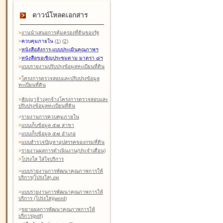
ดาวน์โหลดเอกสาร
>
งานนำเสนอการคุ้มครองที่ดินของรัฐ
>
ควบคุมภายใน
(1)
(2)
>
หนังสือสังการ-แบบประเมินคุณภาพฯ
>
หนังสือขอเชิญประชุมตาม มาตรา ๘ฯ
>
แบบรายงานปรับปรุงข้อมูลทะเบียนที่ดิน
>
โครงการตรวจสอบและปรับปรุงข้อมูล
ทะเบียนที่ดิน
>
สัญญาจ้างลูกจ้างโครงการตรวจสอบและ
ปรับปรุงข้อมูลทะเบียนที่ดิน
>
รายงานการควบคุมภายใน
>
แบบเก็บข้อมูล ๕๗ สาขา
>
แบบเก็บข้อมูล ๕๗ อำเภอ
>
แบบสำรวจปัญหาอุปสรรคของกรมที่ดิน
>
รายงานผลการดำเนินงาน(ประจำเดือน)
>
โปร่งใส ใส่ใจบริการ
>
แบบรายงานการพัฒนาคุณภาพการให้
บริการ(โปร่งใส).zip
>
แบบรายงานการพัฒนาคุณภาพการให้
บริการ (โปร่งใส)(word
)
>
ขยายผลการพัฒนาคุณภาพการให้
บริการ(pdf)