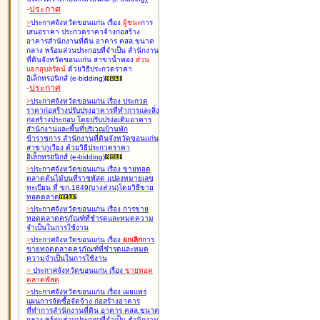
-
ประกาศ
>
ประกาศจังหวัดขอนแก่น เรื่อง
ผู้ชนะ
การ
เสนอราคา ประกวดราคาจ้างก่อสร้าง
อาคารสำนักงานที่ดิน อาคาร คสล.ขนาด
กลาง พร้อมส่วนประกอบที่จำเป็น สำนักงาน
ที่ดินจังหวัดขอนแก่น สาขาน้ำพอง
ส่วน
แยกอุบลรัตน์
ด้วยวิธีประกวดราคา
อิเล็กทรอนิกส์ (e-bidding
)
-
ประกาศ
>
ประกาศจังหวัดขอนแก่น เรื่อง
ประกวด
ราคาก่อสร้างปรับปรุงอาคารที่ทำการและสิ่ง
ก่อสร้างประกอบ โดยปรับปรุง่อเติมอาคาร
สำนักงานและพื้นที่บริเวณบ้านพัก
ข้าราชการ สำนักงานที่ดินจังหวัดขอนแก่น
สาขาภูเวียง ด้วยวิธีประกวดราคา
อิเล็กทรอนิกส์ (e-bidding
)
>
ประกาศจังหวัดขอนแก่น เรื่อง
ขายทอด
ตลาดต้นไม้บนที่ราชพัสดุ แปลงหมายเลข
ทะเบียน ที่ ขก.1849(บางส่วน)โดยวิธีขาย
ทอดตลาด
>
ประกาศจังหวัดขอนแก่น เรื่อง
การขาย
ทอดตลาดครุภัณฑ์ที่ชำรุดและหมดความ
จำเป็นในการใช้งาน
>
ประกาศจังหวัดขอนแก่น เรื่อง
ยกเลิก
การ
ขายทอดตลาดครุภัณฑ์ที่ชำรุดและหมด
ความจำเป็นในการใช้งาน
>
ประกาศจังหวัดขอนแก่น เรื่อง
ขายทอด
ตลาด
พัสดุ
>
ประกาศจังหวัดขอนแก่น เรื่อง
เผยแพร่
แผนการจัดซื้อจัดจ้าง ก่อสร้างอาคาร
ที่ทำการสำนักงานที่ดิน อาคาร คสล.ขนาด
กลาง พร้อมส่วนประกอบที่จำเป็น สำนักงาน