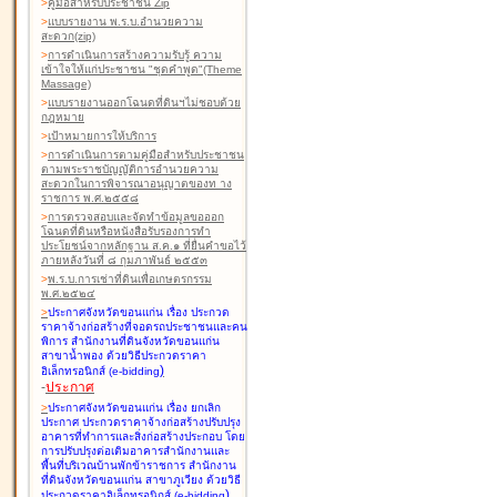
>
คู่มือสำหรับประชาชน Zip
>
แบบรายงาน พ.ร.บ.อำนวยความ
สะดวก(zip)
>
การดำเนินการสร้างความรับรู้ ความ
เข้าใจให้แก่ประชาชน "ชุดคำพูด"(Theme
Massage)
>
แบบรายงานออกโฉนดที่ดินฯไม่ชอบด้วย
กฎหมาย
>
เป้าหมายการให้บริการ
>
การดำเนินการตามคู่มือสำหรับประชาชน
ตามพระราชบัญญัติการอำนวยความ
สะดวกในการพิจารณาอนุญาตของท าง
ราชการ พ.ศ.๒๕๕๘
>
การตรวจสอบและจัดทำข้อมูลขอออก
โฉนดที่ดินหรือหนังสือรับรองการทำ
ประโยชน์จากหลักฐาน ส.ค.๑ ที่ยื่นคำขอไว้
ภายหลังวันที่ ๘ กุมภาพันธ์ ๒๕๕๓
>
พ.ร.บ.การเช่าที่ดินเพื่อเกษตรกรรม
พ.ศ.๒๕๒๔
>
ประกาศจังหวัดขอนแก่น เรื่อง ประกวด
ราคาจ้างก่อสร้างที่จอดรถประชาชนและคน
พิการ สำนักงานที่ดินจังหวัดขอนแก่น
สาขาน้ำพอง
ด้วยวิธีประกวดราคา
)
อิเล็กทรอนิกส์ (e-bidding
-
ประกาศ
>
ประกาศจังหวัดขอนแก่น เรื่อง ยกเลิก
ประกาศ ประกวดราคาจ้างก่อสร้างปรับปรุง
อาคารที่ทำการและสิ่งก่อสร้างประกอบ โดย
การปรับปรุงต่อเติมอาคารสำนักงานและ
พื้นที่บริเวณบ้านพักข้าราชการ สำนักงาน
ที่ดินจังหวัดขอนแก่น สาขาภูเวียง
ด้วยวิธี
)
ประกวดราคาอิเล็กทรอนิกส์ (e-bidding