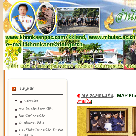
เมนูหลัก
ดู
MV คนขอนแก่น
:
MAP Kho
ภายใน
)
หน้าหลัก
รายชื่อ อธิบดีกรมที่ดิน
วิสัยทัศน์กรมที่ดิน
พันธกิจกรมที่ดิน
ประวัติสำนักงานที่ดินจังหวัด
ขอนแก่น