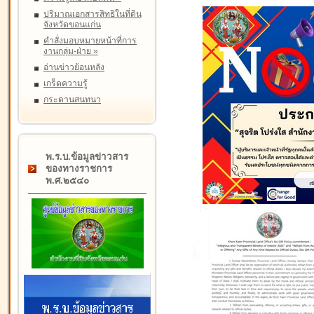
ปริมาณเอกสารสิทธิในที่ดิน
จังหวัดขอนแก่น
คำสั่งมอบหมายหน้าที่การ
งานกลุ่ม-ฝ่าย
»
อ่านข่าวย้อนหลัง
เกร็ดความรู้
กระดานสนทนา
พ.ร.บ.ข้อมูลข่าวสาร
ของทางราชการ
พ.ศ.๒๕๔๐