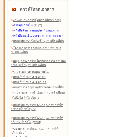
ดาวน์โหลดเอกสาร
>
งานนำเสนอการคุ้มครองที่ดินของรัฐ
>
ควบคุมภายใน
(1)
(2)
>
หนังสือสังการ-แบบประเมินคุณภาพฯ
>
หนังสือขอเชิญประชุมตาม มาตรา ๘ฯ
>
แบบรายงานปรับปรุงข้อมูลทะเบียนที่ดิน
>
โครงการตรวจสอบและปรับปรุงข้อมูล
ทะเบียนที่ดิน
>
สัญญาจ้างลูกจ้างโครงการตรวจสอบและ
ปรับปรุงข้อมูลทะเบียนที่ดิน
>
รายงานการควบคุมภายใน
>
แบบเก็บข้อมูล ๕๗ สาขา
>
แบบเก็บข้อมูล ๕๗ อำเภอ
>
แบบสำรวจปัญหาอุปสรรคของกรมที่ดิน
>
รายงานผลการดำเนินงาน(ประจำเดือน)
>
โปร่งใส ใส่ใจบริการ
>
แบบรายงานการพัฒนาคุณภาพการให้
บริการ(โปร่งใส).zip
>
แบบรายงานการพัฒนาคุณภาพการให้
บริการ (โปร่งใส)(word
)
>
ขยายผลการพัฒนาคุณภาพการให้
บริการ(pdf)