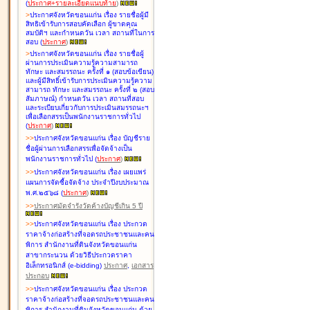
(
ประกาศ+รายละเอียดแนบท้าย
)
>
ประกาศจังหวัดขอนแก่น เรื่อง
รายชื่อผู้มี
สิทธิเข้ารับการสอบคัดเลือก ผู้ขาดคุณ
สมบัติฯ และกำหนดวัน เวลา สถานที่ในการ
สอบ
(
ประกาศ
)
>
ประกาศจังหวัดขอนแก่น เรื่อง
รายชื่อผู้
ผ่านการประเมินความรู้ความสามารถ
ทักษะ และสมรรถนะ ครั้งที่ ๑ (สอบข้อเขียน)
และผู้มีสิทธิ์เข้ารับการประเมินความรู้ความ
สามารถ ทักษะ และสมรรถนะ ครั้งที่ ๒ (สอบ
สัมภาษณ์) กำหนดวัน เวลา สถานที่สอบ
และระเบียบเกี่ยวกับการประเมินสมรรถนะฯ
เพื่อเลือกสรรเป็นพนักงานราชการทั่วไป
(
ประกาศ
)
>
>
ประกาศจังหวัดขอนแก่น เรื่อง
บัญชี
ราย
ชื่อผู้ผ่านการเลือกสรรเพื่อจัดจ้างเป็น
พนักงานราชการทั่วไป
(
ประกาศ
)
>
>
ประกาศจังหวัดขอนแก่น เรื่อง
เผยแพร่
แผนการจัดซื้อจัดจ้าง ประจำปีงบประมาณ
พ.ศ.๒๕๖๘
(
ประกาศ
)
>
>
ประกาศมัดจำรังวัดค้างบัญชีเกิน 5 ปี
>
>
ประกาศจังหวัดขอนแก่น เรื่อง ประกวด
ราคาจ้างก่อสร้างที่จอดรถประชาชนและคน
พิการ สำนักงานที่ดินจังหวัดขอนแก่น
สาขากระนวน ด้วยวิธีประกวดราคา
อิเล็กทรอนิกส์ (e-bidding)
ประกาศ
,
เอกสาร
ประกอบ
>
>
ประกาศจังหวัดขอนแก่น เรื่อง ประกวด
ราคาจ้างก่อสร้างที่จอดรถประชาชนและคน
พิการ สำนักงานที่ดินจังหวัดขอนแก่น ด้วย