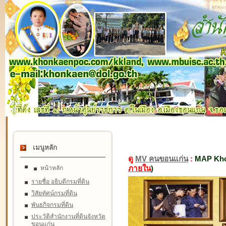
เมนูหลัก
ดู
MV คนขอนแก่น
:
MAP Kho
ภายใน
)
หน้าหลัก
รายชื่อ อธิบดีกรมที่ดิน
วิสัยทัศน์กรมที่ดิน
พันธกิจกรมที่ดิน
ประวัติสำนักงานที่ดินจังหวัด
ขอนแก่น