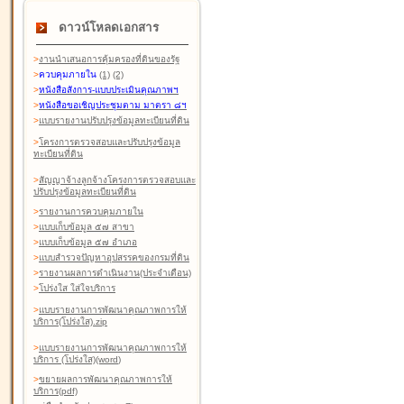
ดาวน์โหลดเอกสาร
>
งานนำเสนอการคุ้มครองที่ดินของรัฐ
>
ควบคุมภายใน
(1)
(2)
>
หนังสือสังการ-แบบประเมินคุณภาพฯ
>
หนังสือขอเชิญประชุมตาม มาตรา ๘ฯ
>
แบบรายงานปรับปรุงข้อมูลทะเบียนที่ดิน
>
โครงการตรวจสอบและปรับปรุงข้อมูล
ทะเบียนที่ดิน
>
สัญญาจ้างลูกจ้างโครงการตรวจสอบและ
ปรับปรุงข้อมูลทะเบียนที่ดิน
>
รายงานการควบคุมภายใน
>
แบบเก็บข้อมูล ๕๗ สาขา
>
แบบเก็บข้อมูล ๕๗ อำเภอ
>
แบบสำรวจปัญหาอุปสรรคของกรมที่ดิน
>
รายงานผลการดำเนินงาน(ประจำเดือน)
>
โปร่งใส ใส่ใจบริการ
>
แบบรายงานการพัฒนาคุณภาพการให้
บริการ(โปร่งใส).zip
>
แบบรายงานการพัฒนาคุณภาพการให้
บริการ (โปร่งใส)(word
)
>
ขยายผลการพัฒนาคุณภาพการให้
บริการ(pdf)