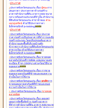
-
ประกาศ
>
ประกาศจังหวัดขอนแก่น เรื่อง
ผู้ชนะ
การ
เสนอราคา ประกวดราคาจ้างก่อสร้าง
อาคารสำนักงานที่ดิน อาคาร คสล.ขนาด
กลาง พร้อมส่วนประกอบที่จำเป็น สำนักงาน
ที่ดินจังหวัดขอนแก่น สาขาน้ำพอง
ส่วน
แยกอุบลรัตน์
ด้วยวิธีประกวดราคา
อิเล็กทรอนิกส์ (e-bidding
)
-
ประกาศ
>
ประกาศจังหวัดขอนแก่น เรื่อง
ประกวด
ราคาก่อสร้างปรับปรุงอาคารที่ทำการและสิ่ง
ก่อสร้างประกอบ โดยปรับปรุง่อเติมอาคาร
สำนักงานและพื้นที่บริเวณบ้านพัก
ข้าราชการ สำนักงานที่ดินจังหวัดขอนแก่น
สาขาภูเวียง ด้วยวิธีประกวดราคา
อิเล็กทรอนิกส์ (e-bidding
)
>
ประกาศจังหวัดขอนแก่น เรื่อง
ขายทอด
ตลาดต้นไม้บนที่ราชพัสดุ แปลงหมายเลข
ทะเบียน ที่ ขก.1849(บางส่วน)โดยวิธีขาย
ทอดตลาด
>
ประกาศจังหวัดขอนแก่น เรื่อง
การขาย
ทอดตลาดครุภัณฑ์ที่ชำรุดและหมดความ
จำเป็นในการใช้งาน
>
ประกาศจังหวัดขอนแก่น เรื่อง
ยกเลิก
การ
ขายทอดตลาดครุภัณฑ์ที่ชำรุดและหมด
ความจำเป็นในการใช้งาน
>
ประกาศจังหวัดขอนแก่น เรื่อง
ขายทอด
ตลาด
พัสดุ
>
ประกาศจังหวัดขอนแก่น เรื่อง
เผยแพร่
แผนการจัดซื้อจัดจ้าง ก่อสร้างอาคาร
ที่ทำการสำนักงานที่ดิน อาคาร คสล.ขนาด
กลาง พร้อมส่วนประกอบที่จำเป็น สำนักงาน