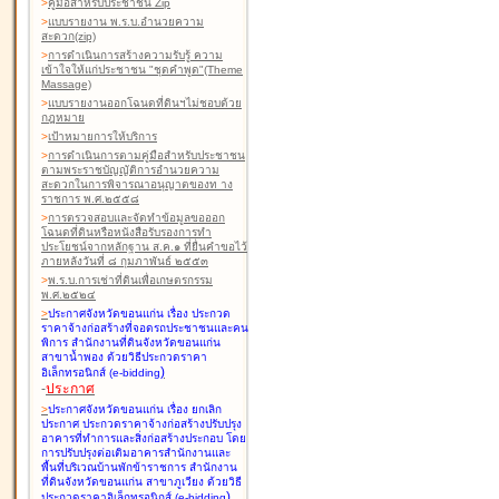
>
คู่มือสำหรับประชาชน Zip
>
แบบรายงาน พ.ร.บ.อำนวยความ
สะดวก(zip)
>
การดำเนินการสร้างความรับรู้ ความ
เข้าใจให้แก่ประชาชน "ชุดคำพูด"(Theme
Massage)
>
แบบรายงานออกโฉนดที่ดินฯไม่ชอบด้วย
กฎหมาย
>
เป้าหมายการให้บริการ
>
การดำเนินการตามคู่มือสำหรับประชาชน
ตามพระราชบัญญัติการอำนวยความ
สะดวกในการพิจารณาอนุญาตของท าง
ราชการ พ.ศ.๒๕๕๘
>
การตรวจสอบและจัดทำข้อมูลขอออก
โฉนดที่ดินหรือหนังสือรับรองการทำ
ประโยชน์จากหลักฐาน ส.ค.๑ ที่ยื่นคำขอไว้
ภายหลังวันที่ ๘ กุมภาพันธ์ ๒๕๕๓
>
พ.ร.บ.การเช่าที่ดินเพื่อเกษตรกรรม
พ.ศ.๒๕๒๔
>
ประกาศจังหวัดขอนแก่น เรื่อง ประกวด
ราคาจ้างก่อสร้างที่จอดรถประชาชนและคน
พิการ สำนักงานที่ดินจังหวัดขอนแก่น
สาขาน้ำพอง
ด้วยวิธีประกวดราคา
)
อิเล็กทรอนิกส์ (e-bidding
-
ประกาศ
>
ประกาศจังหวัดขอนแก่น เรื่อง ยกเลิก
ประกาศ ประกวดราคาจ้างก่อสร้างปรับปรุง
อาคารที่ทำการและสิ่งก่อสร้างประกอบ โดย
การปรับปรุงต่อเติมอาคารสำนักงานและ
พื้นที่บริเวณบ้านพักข้าราชการ สำนักงาน
ที่ดินจังหวัดขอนแก่น สาขาภูเวียง
ด้วยวิธี
)
ประกวดราคาอิเล็กทรอนิกส์ (e-bidding