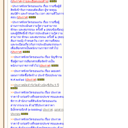
(
ประกาศ+รายละเอียดแนบท้าย
)
>
ประกาศจังหวัดขอนแก่น เรื่อง
รายชื่อผู้มี
สิทธิเข้ารับการสอบคัดเลือก ผู้ขาดคุณ
สมบัติฯ และกำหนดวัน เวลา สถานที่ในการ
สอบ
(
ประกาศ
)
>
ประกาศจังหวัดขอนแก่น เรื่อง
รายชื่อผู้
ผ่านการประเมินความรู้ความสามารถ
ทักษะ และสมรรถนะ ครั้งที่ ๑ (สอบข้อเขียน)
และผู้มีสิทธิ์เข้ารับการประเมินความรู้ความ
สามารถ ทักษะ และสมรรถนะ ครั้งที่ ๒ (สอบ
สัมภาษณ์) กำหนดวัน เวลา สถานที่สอบ
และระเบียบเกี่ยวกับการประเมินสมรรถนะฯ
เพื่อเลือกสรรเป็นพนักงานราชการทั่วไป
(
ประกาศ
)
>
>
ประกาศจังหวัดขอนแก่น เรื่อง
บัญชี
ราย
ชื่อผู้ผ่านการเลือกสรรเพื่อจัดจ้างเป็น
พนักงานราชการทั่วไป
(
ประกาศ
)
>
>
ประกาศจังหวัดขอนแก่น เรื่อง
เผยแพร่
แผนการจัดซื้อจัดจ้าง ประจำปีงบประมาณ
พ.ศ.๒๕๖๘
(
ประกาศ
)
>
>
ประกาศมัดจำรังวัดค้างบัญชีเกิน 5 ปี
>
>
ประกาศจังหวัดขอนแก่น เรื่อง ประกวด
ราคาจ้างก่อสร้างที่จอดรถประชาชนและคน
พิการ สำนักงานที่ดินจังหวัดขอนแก่น
สาขากระนวน ด้วยวิธีประกวดราคา
อิเล็กทรอนิกส์ (e-bidding)
ประกาศ
,
เอกสาร
ประกอบ
>
>
ประกาศจังหวัดขอนแก่น เรื่อง ประกวด
ราคาจ้างก่อสร้างที่จอดรถประชาชนและคน
พิการ สำนักงานที่ดินจังหวัดขอนแก่น ด้วย