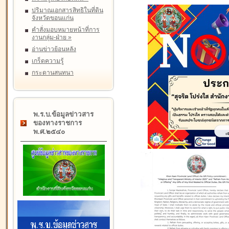
ปริมาณเอกสารสิทธิในที่ดิน
จังหวัดขอนแก่น
คำสั่งมอบหมายหน้าที่การ
งานกลุ่ม-ฝ่าย
»
อ่านข่าวย้อนหลัง
เกร็ดความรู้
กระดานสนทนา
พ.ร.บ.ข้อมูลข่าวสาร
ของทางราชการ
พ.ศ.๒๕๔๐